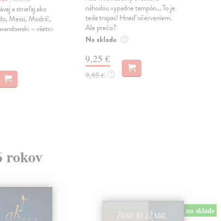
náhodou vypadne tampón... To je
pre 
vaj a strieľaj ako
teda trapas! Hneď očerveniem.
prim
do, Messi, Modrić,
Ale prečo?
cvič
wandowski – všetci
Na sklade
Na 
?
9,25 €
12
9,95 €
13,
?
6 rokov
na sklade