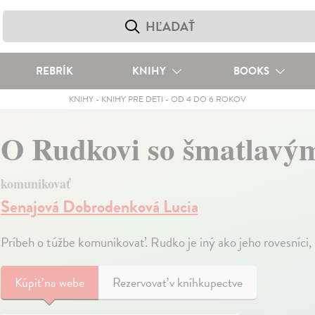
REBRÍK
KNIHY
BOOKS
KNIHY
-
KNIHY PRE DETI
-
OD 4 DO 6 ROKOV
O Rudkovi so šmatlavý
komunikovať
Senajová Dobrodenková Lucia
Príbeh o túžbe komunikovať. Rudko je iný ako jeho rovesníci,
Kúpiť
na webe
Rezervovať v kníhkupectve