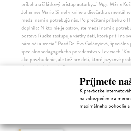
príbehu srší láskavý prístup autorky..." Mgr. Mária Ko
Johannes Mario Simel v knihe o dievčatku s mentálnym
medzi nami a potrebujú nás. Po prečítaní príbehu o Ru
doplnila: Nikto nie je ostrov, ste medzi nami a potre
postava Rudka zastupuje všetky deti, ktoré prišli na 
nám oči a srdcia." PaedDr. Eva Gelányiová, špeciálna
špeciálnopedagogického poradenstva v Leviciach "Knih
ako povzbudenie, ale tiež pre deti, ktoré jazykové pro
deti inak obdarené. Osobitne na knihe oceňujem straté
bočnej lište. Vďaka nim sa stáva čítanie knihy priesto
Príjmete na
dieťa textu porozumelo." Mgr. Ľudmila Mičianová, lo
K prevádzke internetové
High-contrast mode
na zabezpečenie a merani
maximálneho pohodlia a 