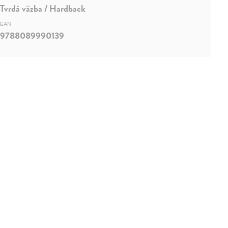
Tvrdá väzba / Hardback
EAN
9788089990139