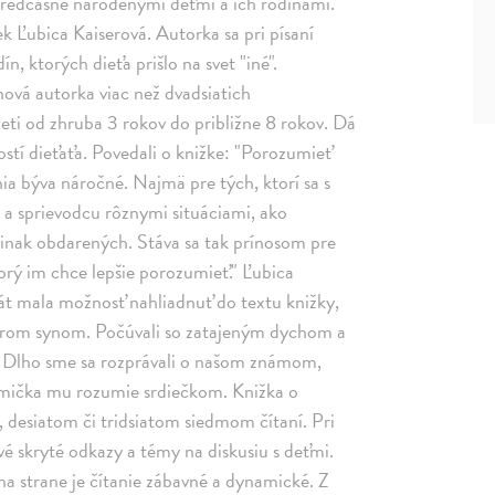
 predčasne narodenými deťmi a ich rodinami.
 Ľubica Kaiserová. Autorka sa pri písaní
n, ktorých dieťa prišlo na svet "iné".
nová autorka viac než dvadsiatich
deti od zhruba 3 rokov do približne 8 rokov. Dá
ostí dieťaťa. Povedali o knižke: "Porozumieť
 býva náročné. Najmä pre tých, ktorí sa s
 a sprievodcu rôznymi situáciami, ako
 inak obdarených. Stáva sa tak prínosom pre
ktorý im chce lepšie porozumieť." Ľubica
t mala možnosť nahliadnuť do textu knižky,
 trom synom. Počúvali so zatajeným dychom a
ia. Dlho sme sa rozprávali o našom známom,
mamička mu rozumie srdiečkom. Knižka o
 desiatom či tridsiatom siedmom čítaní. Pri
é skryté odkazy a témy na diskusiu s deťmi.
strane je čítanie zábavné a dynamické. Z