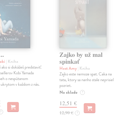
..
Zajko by už mal
spinkať
obi
| Kniha
í ako si dokážeš predstaviť.
Hest Amy
| Kniha
sellerov Kobi Yamada
Zajko este nemoze spat. Caka na
íbeh o nespútanom
tata, ktory sa nanho stale neprisiel
 ukrytom v každom z nás.
pozriet.
Na sklade
?
€
12,51 €
?
12,90 €
?