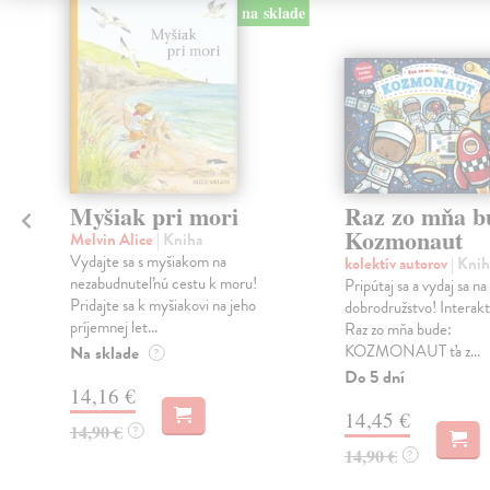
na sklade
Myšiak pri mori
Raz zo mňa b
Kozmonaut
Melvin Alice
| Kniha
a
Vydajte sa s myšiakom na
kolektív autorov
| Knih
nezabudnuteľnú cestu k moru!
Pripútaj sa a vydaj sa n
z
Pridajte sa k myšiakovi na jeho
dobrodružstvo! Interakt
príjemnej let...
Raz zo mňa bude:
KOZMONAUT ťa z...
Na sklade
?
Do 5 dní
14,16 €
14,45 €
14,90 €
?
14,90 €
?