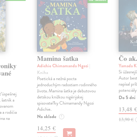
Mamina šatka
Čo ak.
roniky
Adichie Chimamanda Ngozi
|
Yamada K
vané
Si úžasnejš
Kniha
Autor best
Poetická a nežná pocta
napísal pr
jednoduchým radostiam rodinného
potenciály
života. Mamina šatka je debutovou
ť úspešnej
detskou knižkou nigérijskej
Do 5 dní
 šatník a
spisovateľky Chimamandy Ngozi
trovanom
13,48 
Adichie.
a a rodičia
Na sklade
?
ýna na
13,90 €
14,25 €