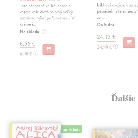
bábková dvojica, ktorú 
Toto nádherné veľké leporelo
pesničiek, z televízie, z
vezme vaše dieťa na prvý veľký
zo ...
poznávací výlet po Slovensku. V
krásne i...
Do 5 dní
Na sklade
?
24,15 €
6,56 €
24,90 €
?
6,90 €
?
Ďalšie
na sklade