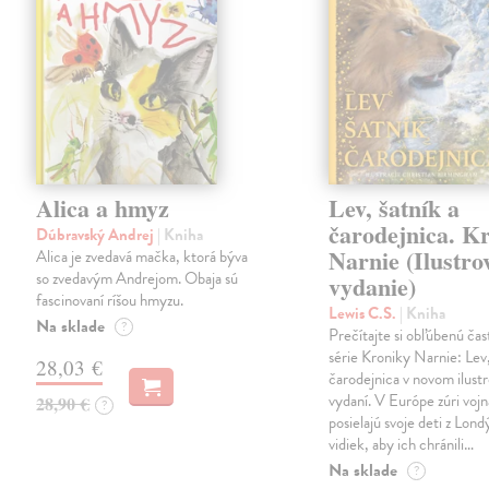
Alica a hmyz
Lev, šatník a
čarodejnica. K
Dúbravský Andrej
| Kniha
Narnie (Ilustro
Alica je zvedavá mačka, ktorá býva
so zvedavým Andrejom. Obaja sú
vydanie)
fascinovaní ríšou hmyzu.
Lewis C.S.
| Kniha
Na sklade
?
Prečítajte si obľúbenú čas
série Kroniky Narnie: Lev,
28,03 €
čarodejnica v novom ilus
vydaní. V Európe zúri vojn
28,90 €
?
posielajú svoje deti z Lond
vidiek, aby ich chránili…
Na sklade
?