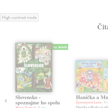
High-contrast mode
Čit
na sklade
Slovensko -
Hanička a M
spoznajme ho spolu
Zymanyiová Lucia
| Kn
Hanička a Murko sú ob
Marec Samuel
| Kniha