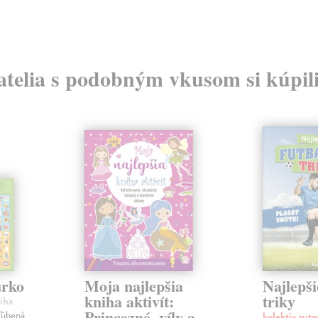
atelia s podobným vkusom si kúpili
urko
Moja najlepšia
Najlepši
kniha aktivít:
triky
iha
Princezné, víly a
ľúbená
kolektív aut