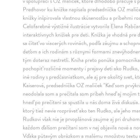
v spolupráci s OZ malíček, ktoré dlhodobo pracuje s
Predhovor ku knižke napísala predsedníčka OZ malíček
knižky inšpirovala vlastnou skúsenosťou a príbehmi rodí
Celofarebné výstižné ilustrácie vytvorila Elena Rabča
interaktívnych knižiek pre deti. Knižka je vhodná pre 
sa čítať vo viacerých rovinách, podľa záujmu a schopn
deťom a ich rodinám s rôznymi formami znevýhodnenia
tým doteraz nestretli. Kniha preto ponúka pomocníka
pochopiť rozličné momenty i prejavy detí ako Rudko,
iné rodiny s predčasniatkom, ale aj pre okolitý svet, 
Kaiserová, predsedníčka OZ malíček "Keď som prvýkrá
neodolala som a prečítala som príbeh hneď aj mojim
hneď po prečítaní sa spustila u nás doma živá diskus
ktorý tiež nevie rozprávať ako ten Rudko, ale jeho 
Rudkovi však nie je prvoplánová zaujme aj pri druhom,
každom ďalšom prečítaní som v nej objavila nové a nov
Vďaka pútavým obrázkom a malému množstvu textu na 