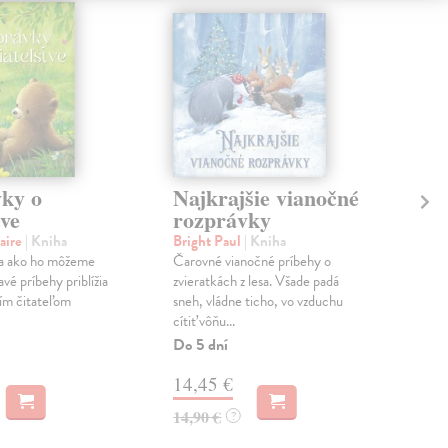
ky o
Najkrajšie vianočné
B
tve
rozprávky
Lom
Pred
aire
| Kniha
Bright Paul
| Kniha
svoj
ľ a ako ho môžeme
Čarovné vianočné príbehy o
avé príbehy priblížia
zvieratkách z lesa. Všade padá
Na 
ím čitateľom
sneh, vládne ticho, vo vzduchu
14
cítiť vôňu...
Do 5 dní
14,
14,45 €
14,90 €
?