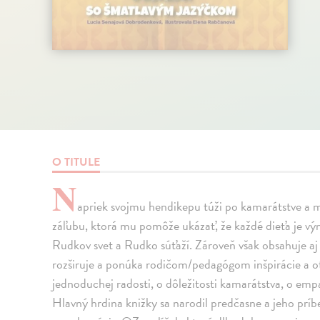
O TITULE
N
apriek svojmu hendikepu túži po kamarátstve a 
záľubu, ktorá mu pomôže ukázať, že každé dieťa je v
Rudkov svet a Rudko súťaží. Zároveň však obsahuje aj
rozširuje a ponúka rodičom/pedagógom inšpirácie a otá
jednoduchej radosti, o dôležitosti kamarátstva, o empati
Hlavný hrdina knižky sa narodil predčasne a jeho prí