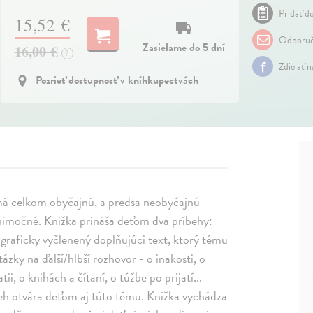
Pridať do
15,52 €
Odporuč
Zasielame do 5 dní
16,00 €
?
Zdielať 
Pozrieť dostupnosť v kníhkupectvách
má celkom obyčajnú, a predsa neobyčajnú
ýnimočné. Knižka prináša deťom dva príbehy:
 graficky vyčlenený doplňujúci text, ktorý tému
zky na ďalší/hlbší rozhovor - o inakosti, o
i, o knihách a čítaní, o túžbe po prijatí...
beh otvára deťom aj túto tému. Knižka vychádza