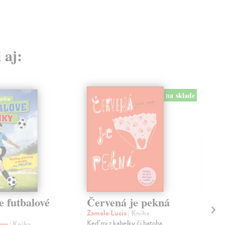
 aj:
na sklade
e futbalové
Červená je pekná
Dá
Zamolo Lucia
| Kniha
Šuk
Keď mi z kabelky či batoha
Nov
orov
| Kniha