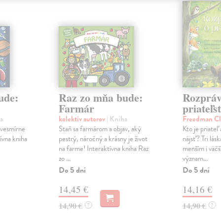
ude:
Raz zo mňa bude:
Rozpráv
Farmár
priateľs
a
kolektív autorov
| Kniha
Freedman Cl
a vesmírne
Staň sa farmárom a objav, aký
Kto je priate
ívna kniha
pestrý, náročný a krásny je život
nájsť? Tri lásk
na farme! Interaktívna kniha Raz
menším i väčš
zo ...
význam...
Do 5 dní
Do 5 dní
14,45 €
14,16 €
14,90 €
14,90 €
?
?