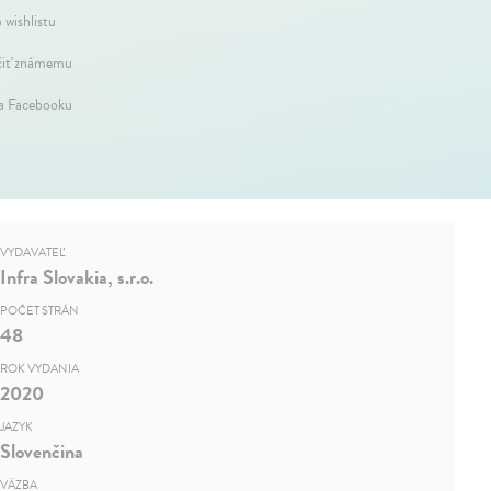
 wishlistu
iť známemu
na Facebooku
VYDAVATEĽ
Infra Slovakia, s.r.o.
POČET STRÁN
48
ROK VYDANIA
2020
JAZYK
Slovenčina
VÄZBA