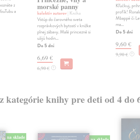
morské panny
poznáte z
Kľučkuj, prihrá
 YouTubu a
profík! Ronal
kolektív autorov
| Kniha
Mbappé či Le
Vstúp do čarovného sveta
ma...
rozprávkových bytostí v knižke
Do 5 dní
plnej zábavy. Malé princezné si
užijú hodin...
9,60 €
Do 5 dní
9,90 €
?
6,69 €
6,90 €
?
 z kategórie knihy pre deti od 4 do 
na sklade
na sklade