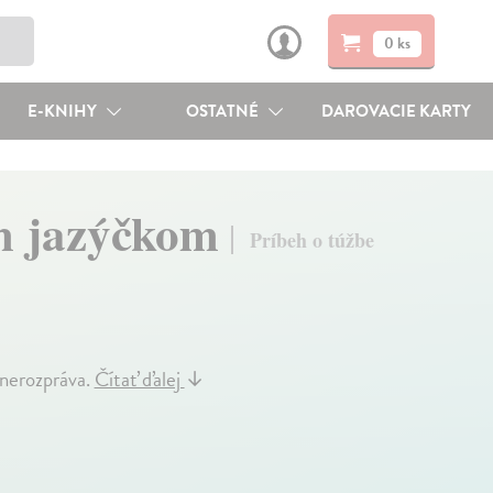
0 ks
E-KNIHY
OSTATNÉ
DAROVACIE KARTY
m jazýčkom
Príbeh o túžbe
 nerozpráva.
Čítať ďalej
↓