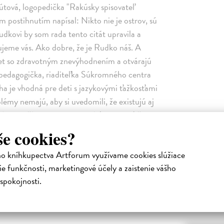
šútová, logopedička "Rakúsky spisovateľ
 postihnutím napísal: Nikto nie je ostrov, sú
dkovi by som rada tento citát upravila a
bujeme vás. Ako dobre, že je Rudko náš. A
svet so zdravotným znevýhodnením a otvárajú
 pedagogička, riaditeľka Súkromného centra
a je vhodná pre deti s jazykovými ťažkosťami
blémy nemajú, aby si uvedomili, že existujú aj
gie na čítanie a tipy na otázky pre rodičov na
rom na dialóg a rodičovi dávajú spätnú väzbu, či
še cookies?
gopedička
ho kníhkupectva Artforum využívame cookies slúžiace
e funkčnosti, marketingové účely a zaistenie vášho
Podobné tituly
spokojnosti.