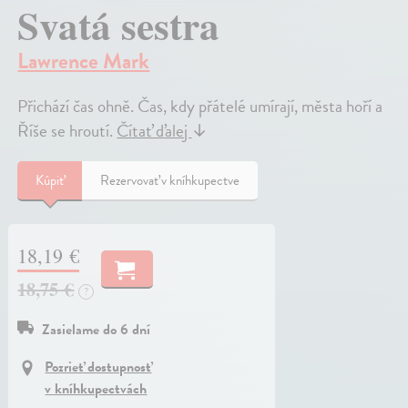
Svatá sestra
Lawrence Mark
Přichází čas ohně. Čas, kdy přátelé umírají, města hoří a
Říše se hroutí.
Čítať ďalej
↓
Kúpiť
Rezervovať v kníhkupectve
18,19 €
18,75 €
?
Zasielame do 6 dní
Pozrieť dostupnosť
v kníhkupectvách