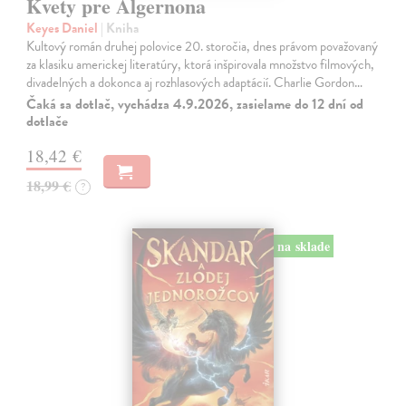
Kvety pre Algernona
Keyes Daniel
| Kniha
Kultový román druhej polovice 20. storočia, dnes právom považovaný
za klasiku americkej literatúry, ktorá inšpirovala množstvo filmových,
divadelných a dokonca aj rozhlasových adaptácií. Charlie Gordon…
Čaká sa dotlač, vychádza 4.9.2026, zasielame do 12 dní od
dotlače
18,42 €
18,99 €
?
na sklade