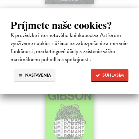
Pád Gondolinu
Tolkien J.R.R.
| Kniha
Príjmete naše cookies?
Legenda o páde Gondolinu hovorí o boji dvoch najväčších mocností
sveta. Zlo predstavuje Morgoth, najhorší zo všetkých, vodca
K prevádzke internetového kníhkupectva Artforum
obrovských armád, ktoré riadi zo svojej železnej pevnosti.
využívame cookies slúžiace na zabezpečenie a meranie
Na sklade
?
funkčnosti, marketingové účely a zaistenie vášho
18,55 €
maximálneho pohodlia a spokojnosti.
19,95 €
?
NASTAVENIA
SÚHLASÍM