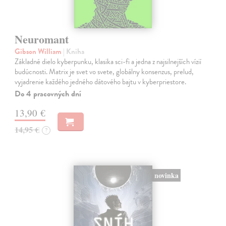
Neuromant
Gibson William
| Kniha
Základné dielo kyberpunku, klasika sci-fi a jedna z najsilnejších vízií
budúcnosti. Matrix je svet vo svete, globálny konsenzus, prelud,
vyjadrenie každého jedného dátového bajtu v kyberpriestore.
Do 4 pracovných dní
13,90 €
14,95 €
?
novinka