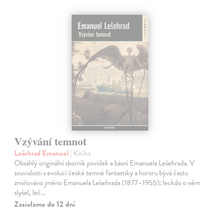
Vzývání temnot
Lešehrad Emanuel
| Kniha
Obsáhlý originální sborník povídek a básní Emanuela Lešehrada. V
souvislosti s evolucí české temné fantastiky a hororu bývá často
zmiňováno jméno Emanuela Lešehrada (1877–1955); leckdo o něm
slyšel, leč…
Zasielame do 12 dní