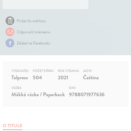
Pridať do wishlistu
Odporučiť známemu
Zdielať na Facebooku
VYDAVATEĽ
POČET STRÁN
ROK VYDANIA
JAZYK
Talpress
504
2021
Čeština
VÄZBA
EAN
Mäkká väzba / Paperback
9788071977636
O TITULE