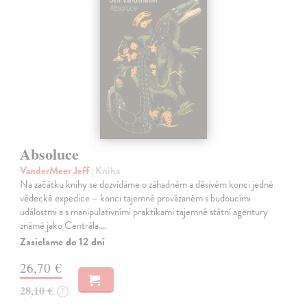
Absoluce
VanderMeer Jeff
| Kniha
Na začátku knihy se dozvídáme o záhadném a děsivém konci jedné
vědecké expedice – konci tajemně provázaném s budoucími
událostmi a s manipulativními praktikami tajemné státní agentury
známé jako Centrála.…
Zasielame do 12 dní
26,70 €
28,10 €
?