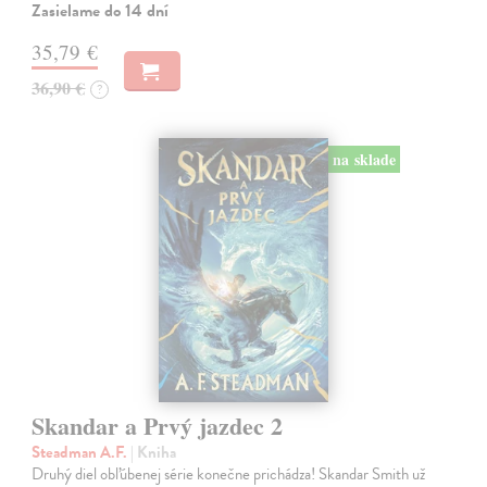
Zasielame do 14 dní
35,79 €
36,90 €
?
na sklade
Skandar a Prvý jazdec 2
Steadman A.F.
| Kniha
Druhý diel obľúbenej série konečne prichádza! Skandar Smith už