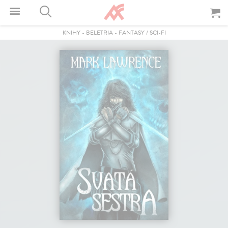
KNIHY
-
BELETRIA
-
FANTASY / SCI-FI