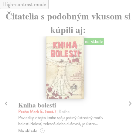
High-contrast mode
Čitatelia s podobným vkusom si
kúpili aj:
na sklade
Kniha bolesti
Ch
Pocha Mark E. (zost.)
| Kniha
Lo
Poviedky v tejto knihe spája jediný ústredný motív –
Tři
bolesť. Bolesť, telesná alebo duševná, je ústre...
Cha
Na sklade
Za
?