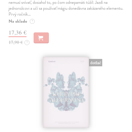
nemusí snívať, dosiahol to, po čom odnepamäti túžil: Jazdí na
jednorožcovi a učí sa používať mágiu donedávna zakázaného elementu.
Prvý ročník…
Na sklade
?
17,36 €
17,90 €
?
dotlač