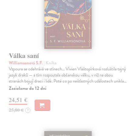
Válka saní
Williamsonová S.F.
| Kniha
Vzpoura se odehrává ve stínech… Vivien Vlaštopírková rozluštila tajný
jazyk draků — a tím rozpoutala občanskou válku, v níž na obou
stranách bojují draci i lidé. Poté co po nešťastných událostech unikla…
Zasielame do 12 dní
24,51 €
25,80 €
?