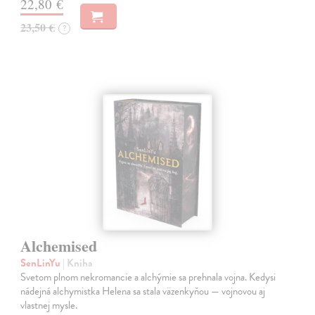
22,80 €
23,50 €
?
Alchemised
SenLinYu
| Kniha
Svetom plnom nekromancie a alchýmie sa prehnala vojna. Kedysi
nádejná alchymistka Helena sa stala väzenkyňou — vojnovou aj
vlastnej mysle.