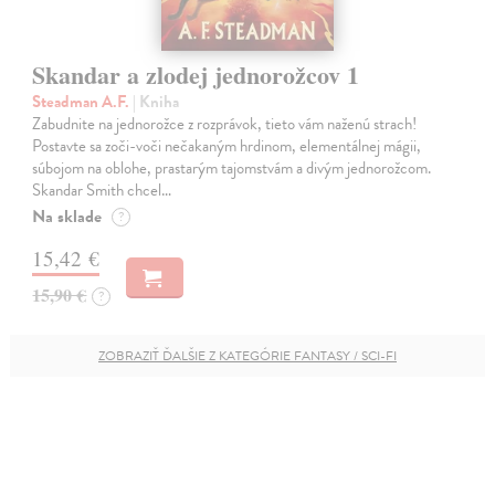
Skandar a zlodej jednorožcov 1
Steadman A.F.
| Kniha
Zabudnite na jednorožce z rozprávok, tieto vám naženú strach!
Postavte sa zoči-voči nečakaným hrdinom, elementálnej mágii,
súbojom na oblohe, prastarým tajomstvám a divým jednorožcom.
Skandar Smith chcel…
Na sklade
?
15,42 €
15,90 €
?
ZOBRAZIŤ ĎALŠIE Z KATEGÓRIE FANTASY / SCI-FI