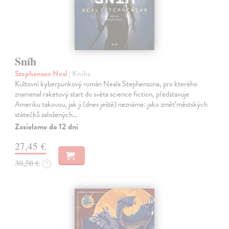
Sníh
Stephenson Neal
| Kniha
Kultovní kyberpunkový román Neala Stephensona, pro kterého
znamenal raketový start do světa science fiction, představuje
Ameriku takovou, jak ji (dnes ještě) neznáme: jako změť městských
státečků založených…
Zasielame do 12 dní
27,45 €
30,50 €
?