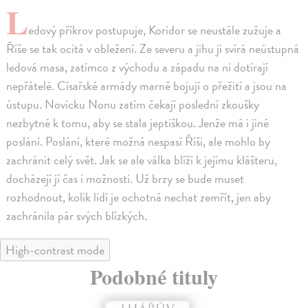
L
edový příkrov postupuje, Koridor se neustále zužuje a
Říše se tak ocitá v obležení. Ze severu a jihu ji svírá neústupná
ledová masa, zatímco z východu a západu na ni dotírají
nepřátelé. Císařské armády marně bojují o přežití a jsou na
ústupu. Novicku Nonu zatím čekají poslední zkoušky
nezbytné k tomu, aby se stala jeptiškou. Jenže má i jiné
poslání. Poslání, které možná nespasí Říši, ale mohlo by
zachránit celý svět. Jak se ale válka blíží k jejímu klášteru,
docházejí jí čas i možnosti. Už brzy se bude muset
rozhodnout, kolik lidí je ochotná nechat zemřít, jen aby
zachránila pár svých blízkých.
High-contrast mode
Podobné tituly