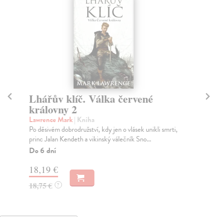
Lhářův klíč. Válka červené
S
královny 2
St
Kul
Lawrence Mark
| Kniha
kte
Po děsivém dobrodružství, kdy jen o vlásek unikli smrti,
princ Jalan Kendeth a vikinský válečník Sno...
Za
Do 6 dní
27
18,19 €
30
18,75 €
?