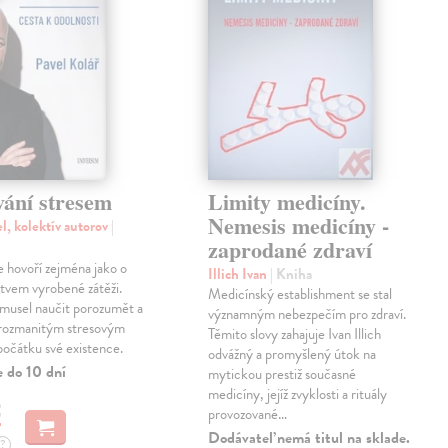
vání stresem
Limity medicíny.
Nemesis medicíny -
l, kolektív autorov
|
zaprodané zdraví
e hovoří zejména jako o
Illich Ivan
| Kniha
stvem vyrobené zátěži.
Medicínský establishment se stal
 musel naučit porozumět a
významným nebezpečím pro zdraví.
 rozmanitým stresovým
Těmito slovy zahajuje Ivan Illich
počátku své existence.
odvážný a promyšlený útok na
e do 10 dní
mytickou prestiž současné
medicíny, jejíž zvyklosti a rituály
€
provozované…
Dodávateľ nemá titul na sklade.
?