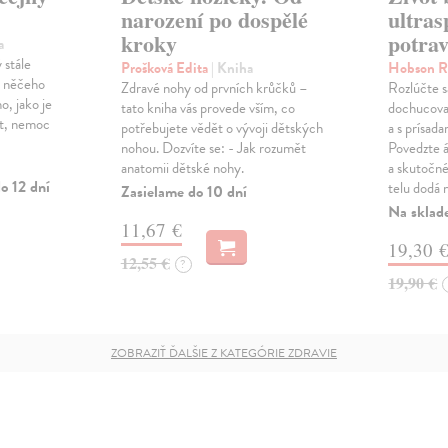
narození po dospělé
ultra
kroky
potrav
a
 stále
Prošková Edita
| Kniha
Hobson 
u něčeho
Zdravé nohy od prvních krůčků –
Rozlúčte s
, jako je
tato kniha vás provede vším, co
dochucova
ct, nemoc
potřebujete vědět o vývoji dětských
a s prísad
nohou. Dozvíte se: - Jak rozumět
Povedzte 
anatomii dětské nohy.
a skutočn
o 12 dní
telu dodá 
Zasielame do 10 dní
Na sklad
11,67 €
19,30 
12,55 €
?
19,90 €
ZOBRAZIŤ ĎALŠIE Z KATEGÓRIE ZDRAVIE