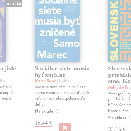
novinka
ejisté
Sociálne siete musia
Slovens
byť zničené
prichád
sme. Ka
iha
Marec Samo
| Kniha
právěl o
Sociálne siete nám ubližujú ako
Mikloško Fra
o nejisté
jednotlivcom a kazia medziľudské
Monograficky
ý román
vzťahy, rozkladajú spoločnosť a
publikácia pri
def...
kľúčových pr
historického u
Na sklade
?
Na sklade
16,44 €
23,16 €