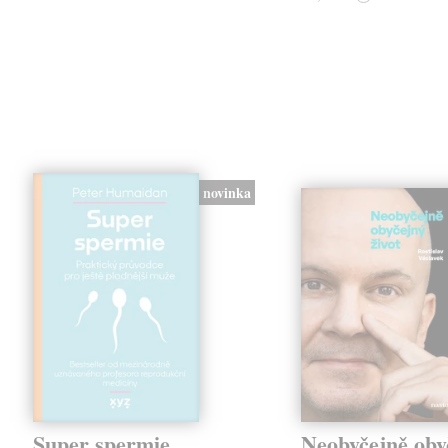
novinka
Super spermie
Neobyčejně oby