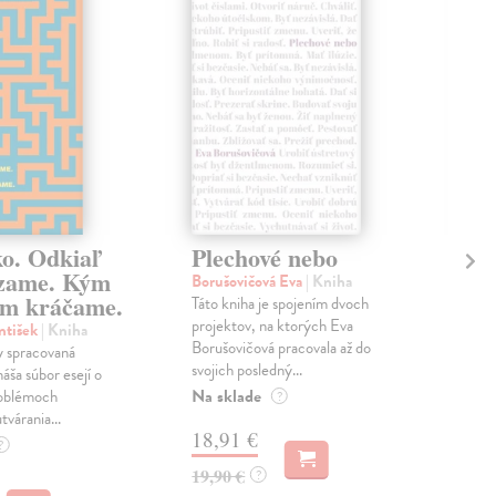
ko. Odkiaľ
Plechové nebo
Po
zame. Kým
Borušovičová Eva
| Kniha
Kun
m kráčame.
Táto kniha je spojením dvoch
Poma
projektov, na ktorých Eva
čty
ntišek
| Kniha
Borušovičová pracovala až do
naps
 spracovaná
svojich posledný...
česk
náša súbor esejí o
Na sklade
Na 
oblémoch
?
tvárania...
18,91 €
14
?
19,90 €
15,
?