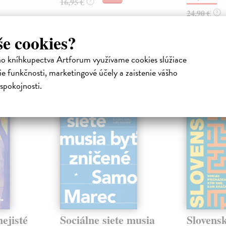
16,95 €
?
24,90 €
?
še cookies?
ho kníhkupectva Artforum využívame cookies slúžiace
atelia s podobným vkusom si kúpili
e funkčnosti, marketingové účely a zaistenie vášho
spokojnosti.
na sklade
na sklade
novinka
ejisté
Sociálne siete musia
Slovens