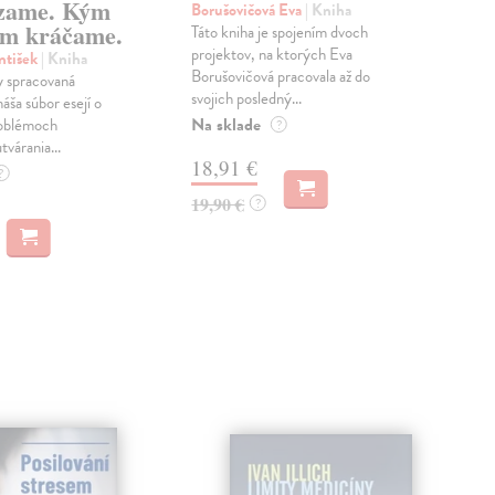
zame. Kým
Borušovičová Eva
| Kniha
Kun
m kráčame.
Táto kniha je spojením dvoch
Poma
projektov, na ktorých Eva
čty
ntišek
| Kniha
Borušovičová pracovala až do
naps
 spracovaná
svojich posledný...
česk
náša súbor esejí o
Na sklade
Na 
oblémoch
?
tvárania...
18,91 €
14
?
19,90 €
15,
?