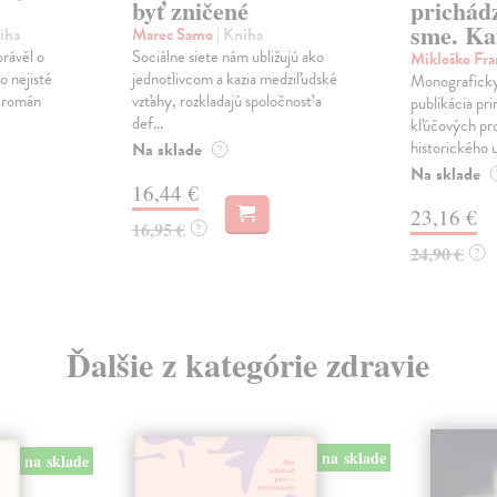
byť zničené
prichád
sme. Ka
iha
Marec Samo
| Kniha
právěl o
Sociálne siete nám ubližujú ako
Mikloško Fra
o nejisté
jednotlivcom a kazia medziľudské
Monograficky
ý román
vzťahy, rozkladajú spoločnosť a
publikácia pri
def...
kľúčových pr
historického u
Na sklade
?
Na sklade
16,44 €
23,16 €
16,95 €
?
24,90 €
?
Ďalšie z kategórie zdravie
na sklade
na sklade