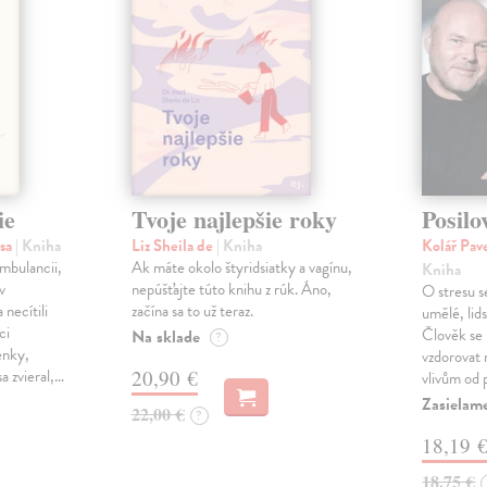
ie
Tvoje najlepšie roky
Posilo
isa
| Kniha
Liz Sheila de
| Kniha
Kolář Pave
ambulancii,
Ak máte okolo štyridsiatky a vagínu,
Kniha
v
nepúšťajte túto knihu z rúk. Áno,
O stresu s
 necítili
začína sa to už teraz.
umělé, lid
ci
Člověk se
Na sklade
?
enky,
vzdorovat
a zvieral,…
20,90 €
vlivům od 
Zasielam
22,00 €
?
18,19 
18,75 €