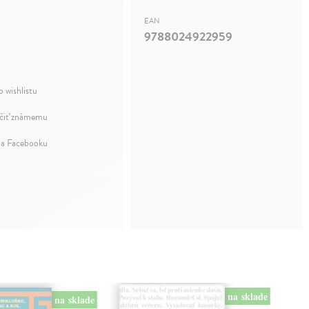
EAN
9788024922959
o wishlistu
iť známemu
na Facebooku
na sklade
na sklade