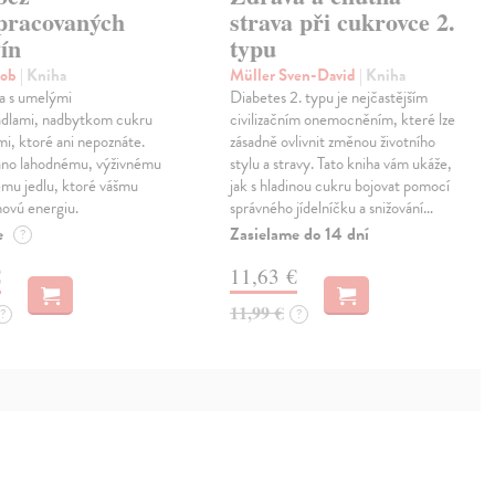
spracovaných
strava při cukrovce 2.
ín
typu
Rob
| Kniha
Müller Sven-David
| Kniha
a s umelými
Diabetes 2. typu je nejčastějším
dlami, nadbytkom cukru
civilizačním onemocněním, které lze
ami, ktoré ani nepoznáte.
zásadně ovlivnit změnou životního
áno lahodnému, výživnému
stylu a stravy. Tato kniha vám ukáže,
ému jedlu, ktoré vášmu
jak s hladinou cukru bojovat pomocí
novú energiu.
správného jídelníčku a snižování…
e
Zasielame do 14 dní
?
€
11,63 €
11,99 €
?
?