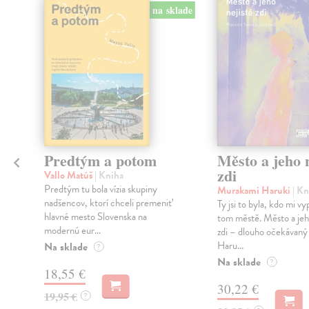
na sklade
Predtým a potom
Město a jeho n
zdi
Vallo Matúš
| Kniha
Predtým tu bola vízia skupiny
Murakami Haruki
| Kn
nadšencov, ktorí chceli premeniť
Ty jsi to byla, kdo mi vy
hlavné mesto Slovenska na
tom městě. Město a jeh
modernú eur...
zdi – dlouho očekávan
Haru...
Na sklade
?
Na sklade
?
18,55 €
30,22 €
19,95 €
?