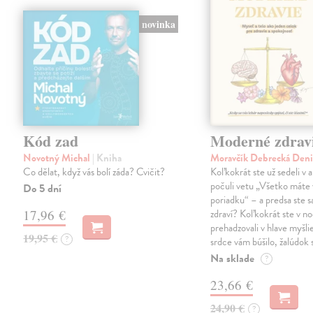
novinka
Kód zad
Moderné zdrav
Novotný Michal
| Kniha
Moravčík Debrecká Den
Co dělat, když vás bolí záda? Cvičit?
Koľkokrát ste už sedeli v 
počuli vetu „Všetko máte 
Do 5 dní
poriadku“ – a predsa ste sa
17,96 €
zdraví? Koľkokrát ste v no
prehadzovali v hlave myšli
19,95 €
?
srdce vám búšilo, žalúdok s
Na sklade
?
23,66 €
24,90 €
?