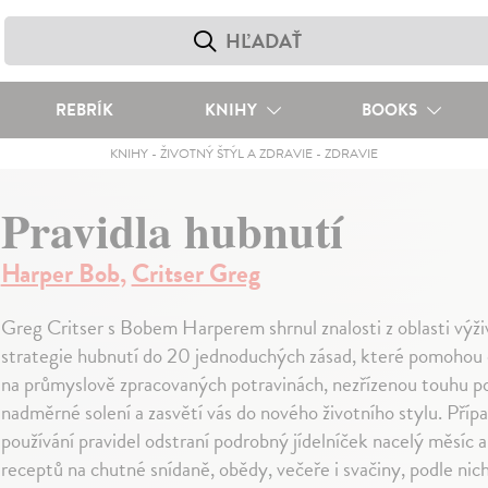
REBRÍK
KNIHY
BOOKS
KNIHY
-
ŽIVOTNÝ ŠTÝL A ZDRAVIE
-
ZDRAVIE
Pravidla hubnutí
Harper Bob
,
Critser Greg
Greg Critser s Bobem Harperem shrnul znalosti z oblasti výži
strategie hubnutí do 20 jednoduchých zásad, které pomohou 
na průmyslově zpracovaných potravinách, nezřízenou touhu po
nadměrné solení a zasvětí vás do nového životního stylu. Přípa
používání pravidel odstraní podrobný jídelníček nacelý měsíc a
receptů na chutné snídaně, obědy, večeře i svačiny, podle nich