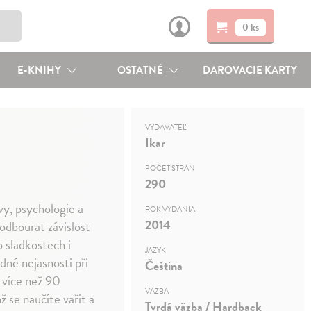
0 ks
E-KNIHY
OSTATNÉ
DAROVACIE KARTY
VYDAVATEĽ
Ikar
POČET STRÁN
290
vy, psychologie a
ROK VYDANIA
2014
odbourat závislost
 sladkostech i
JAZYK
dné nejasnosti při
Čeština
 více než 90
VÄZBA
ž se naučíte vařit a
Tvrdá väzba / Hardback