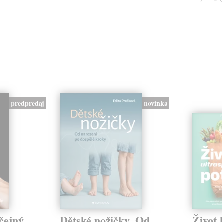
predpredaj
novinka
čejný
Dětské nožičky. Od
Život 