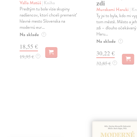
zdi
Vallo Matúš
| Kniha
Predtým tu bola vízia skupiny
Murakami Haruki
| Kn
nadšencov, ktorí chceli premeniť
Ty jsi to byla, kdo mi vy
hlavné mesto Slovenska na
tom městě. Město a jeh
modernú eur...
zdi – dlouho očekávan
Haru...
Na sklade
?
Na sklade
?
18,55 €
30,22 €
19,95 €
?
32,85 €
?