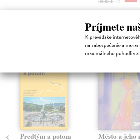
32,85 €
?
Príjmete na
High-contrast mode
K prevádzke internetové
Čit
na zabezpečenie a merani
maximálneho pohodlia a 
na sklade
Predtým a potom
Město a jeho n