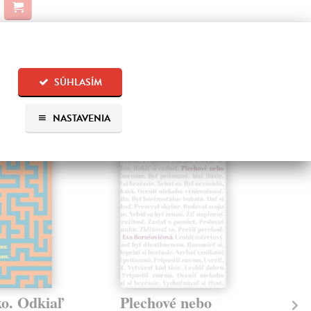
SÚHLASÍM
 aj:
NASTAVENIA
na sklade
na sklade
ko. Odkiaľ
Plechové nebo
Po