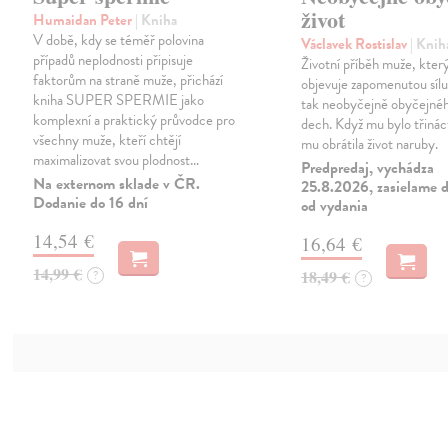
život
Humaidan Peter
| Kniha
V době, kdy se téměř polovina
Václavek Rostislav
| Knih
případů neplodnosti připisuje
Životní příběh muže, který
faktorům na straně muže, přichází
objevuje zapomenutou síl
kniha SUPER SPERMIE jako
tak neobyčejně obyčejného
komplexní a praktický průvodce pro
dech. Když mu bylo třiná
všechny muže, kteří chtějí
mu obrátila život naruby.
maximalizovat svou plodnost…
Predpredaj, vychádza
Na externom sklade v ČR.
25.8.2026, zasielame d
Dodanie do 16 dní
od vydania
14,54 €
16,64 €
14,99 €
18,49 €
?
?