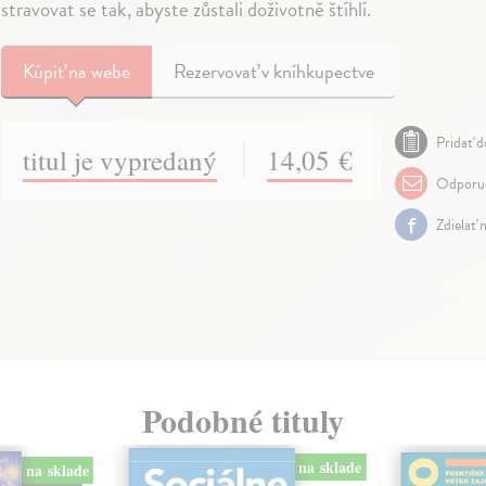
stravovat se tak, abyste zůstali doživotně štíhlí.
Kúpiť
na webe
Rezervovať v kníhkupectve
Pridať d
titul je vypredaný
14,05 €
Odporuč
Zdielať 
Podobné tituly
na sklade
na sklade