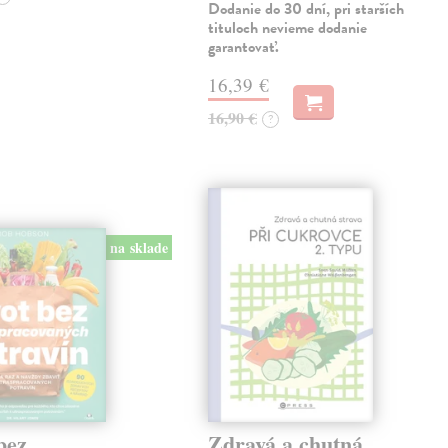
Dodanie do 30 dní, pri starších
tituloch nevieme dodanie
garantovať.
16,39 €
16,90 €
?
na sklade
bez
Zdravá a chutná