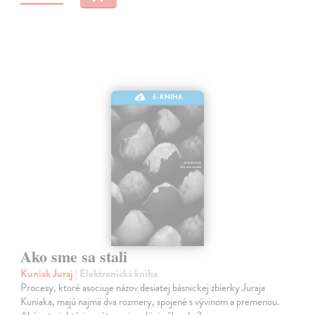
E-KNIHA
Ako sme sa stali
Kuniak Juraj
| Elektronická kniha
Procesy, ktoré asociuje názov desiatej básnickej zbierky Juraja
Kuniaka, majú najmä dva rozmery, spojené s vývinom a premenou.