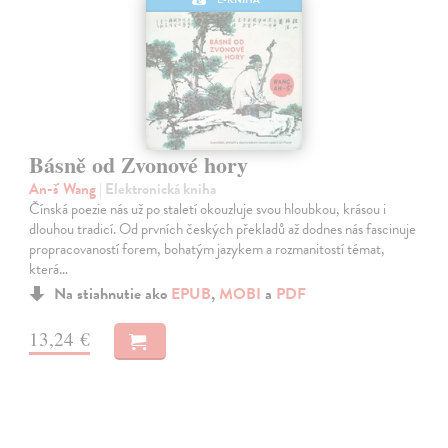
Básně od Zvonové hory
An-š' Wang
| Elektronická kniha
Čínská poezie nás už po staletí okouzluje svou hloubkou, krásou i
dlouhou tradicí. Od prvních českých překladů až dodnes nás fascinuje
propracovaností forem, bohatým jazykem a rozmanitostí témat,
která…
Na stiahnutie ako
EPUB
,
MOBI
a
PDF
13,24 €