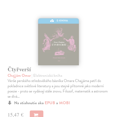
E-KNIHA
Čtyřverší
Chajjám Omar
| Elektronická kniha
Verše perského středověkého básníka Omara Chajjáma patří do
pokladnice světlové literatury a jsou stejně přítomné jako moderní
poezie - proto se vydávají stále znovu. Filozof, matematik a astronom
se dívá…
Na stiahnutie ako
EPUB
a
MOBI
15,47 €