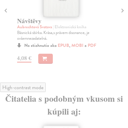
Návštěvy
Ji
Aubrechtová Svatava
| Elektronická kniha
Ra
Básnická sbírka. Krása,s právem disonance, je
V p
ovšemnezadatelná.
roz
Na stiahnutie ako
EPUB
,
MOBI
a
PDF
4,08 €
4,
High-contrast mode
Čitatelia s podobným vkusom si
kúpili aj: