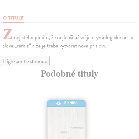
O TITULE
Z
nejistého pocitu, že nejlepší básní je etymologické heslo
slova „remíz“ a že je třeba vytvářet nová přísloví.
High-contrast mode
Podobné tituly
E-KNIHA