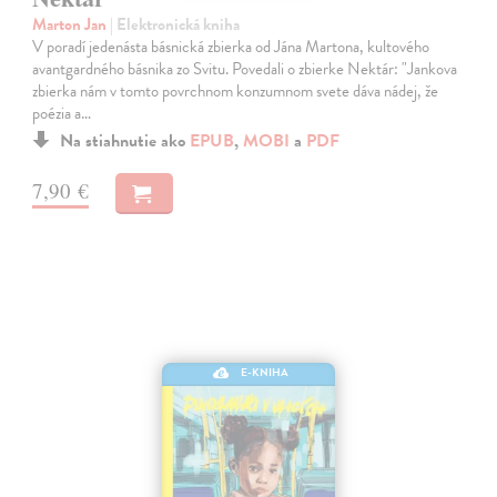
Marton Jan
| Elektronická kniha
V poradí jedenásta básnická zbierka od Jána Martona, kultového
avantgardného básnika zo Svitu. Povedali o zbierke Nektár: "Jankova
zbierka nám v tomto povrchnom konzumnom svete dáva nádej, že
poézia a…
Na stiahnutie ako
EPUB
,
MOBI
a
PDF
7,90 €
E-KNIHA