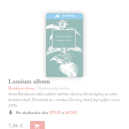
E-KNIHA
Lamium album
Bartáková Anna
| Elektronická kniha
Anna Bartáková měla nutkání natrhat všechny léčivé byliny ve svém
širokém okolí. Zhmotnila se v románu Do tmy, který byl vydán v roce
2015.
Na stiahnutie ako
EPUB
a
MOBI
7,96 €