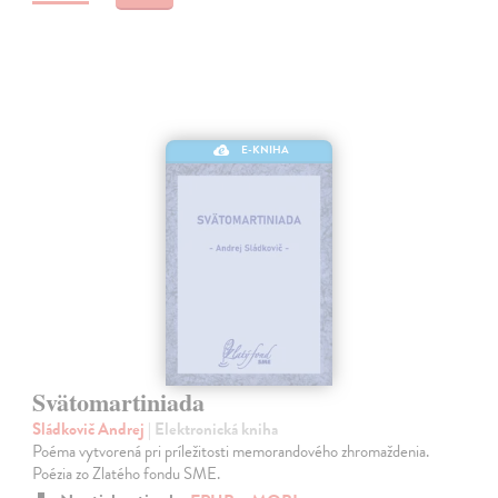
E-KNIHA
Svätomartiniada
Sládkovič Andrej
| Elektronická kniha
Poéma vytvorená pri príležitosti memorandového zhromaždenia.
Poézia zo Zlatého fondu SME.