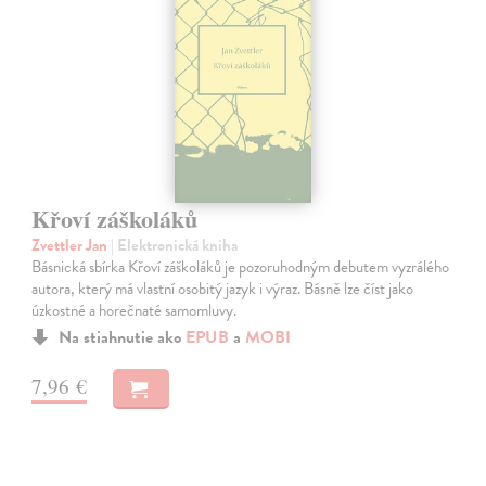
Křoví záškoláků
Zvettler Jan
| Elektronická kniha
Básnická sbírka Křoví záškoláků je pozoruhodným debutem vyzrálého
autora, který má vlastní osobitý jazyk i výraz. Básně lze číst jako
úzkostné a horečnaté samomluvy.
Na stiahnutie ako
EPUB
a
MOBI
7,96 €