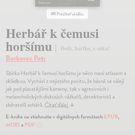
Prečítať ukážku
Herbář k čemusi
horšímu
Dolů, harfko, s suku!
Borkovec Petr
Sbírka Herbář k čemusi horšímu je něco mezi atlasem a
skládkou. Vychází z nejistého pocitu, že básně se válejí
jak pod placatějšími kameny, tak v agresivních i
melancholických diskusích vážkařů, detektoristů a
sběratelů achátů.
Čítať ďalej
↓
E-kniha na stiahnutie v digitálnych formátoch
EPUB
,
MOBI
a
PDF
?