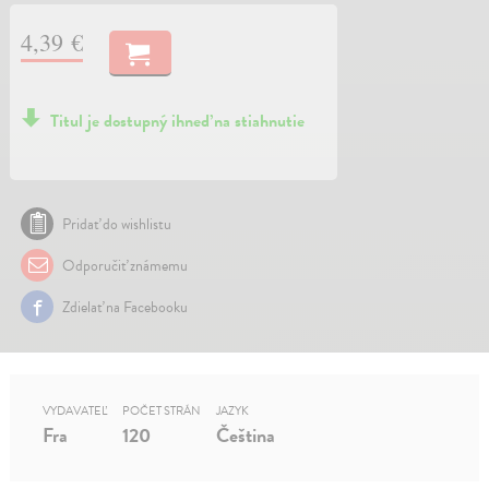
4,39 €
Titul je dostupný ihneď na stiahnutie
Pridať do wishlistu
Odporučiť známemu
Zdielať na Facebooku
VYDAVATEĽ
POČET STRÁN
JAZYK
Fra
120
Čeština