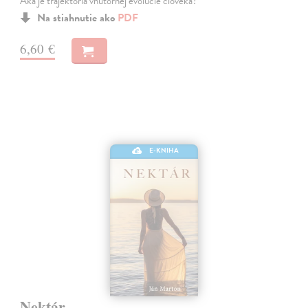
Aká je trajektória vnútornej evolúcie človeka?
Na stiahnutie ako
PDF
6,60 €
E-KNIHA
Nektár