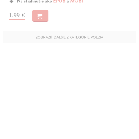
Na stiahnutie ako
EPUB
a
MOBI
1,99 €
ZOBRAZIŤ ĎALŠIE Z KATEGÓRIE POÉZIA