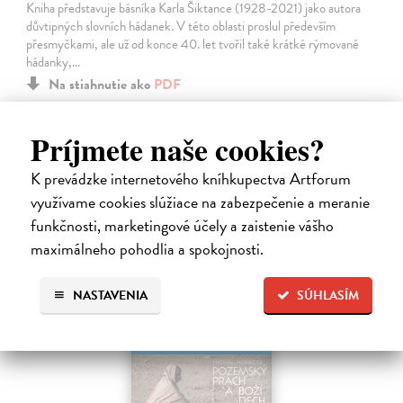
Kniha představuje básníka Karla Šiktance (1928-2021) jako autora
důvtipných slovních hádanek. V této oblasti proslul především
přesmyčkami, ale už od konce 40. let tvořil také krátké rýmované
hádanky,…
Na stiahnutie ako
PDF
11,00 €
Príjmete naše cookies?
K prevádzke internetového kníhkupectva Artforum
využívame cookies slúžiace na zabezpečenie a meranie
funkčnosti, marketingové účely a zaistenie vášho
maximálneho pohodlia a spokojnosti.
NASTAVENIA
SÚHLASÍM
E-KNIHA