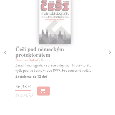
Češi pod německým
K
protektorátem
Bi
Brandes Detlef
| Kniha
Va
Zásadní monografická práce o dějinách Protektorátu
Tzv
vyšla poprvé česky v roce 1999. Pro současné vydá...
čas
Zasielame do 12 dní
Za
36,38 €
17
37,50 €
18
?