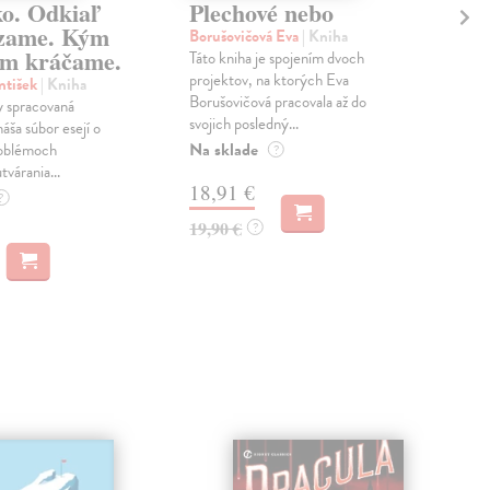
ko. Odkiaľ
Plechové nebo
Po
zame. Kým
Borušovičová Eva
| Kniha
Kun
m kráčame.
Táto kniha je spojením dvoch
Poma
projektov, na ktorých Eva
čty
ntišek
| Kniha
Borušovičová pracovala až do
naps
 spracovaná
svojich posledný...
česk
náša súbor esejí o
Na sklade
Na 
oblémoch
?
tvárania...
18,91 €
14
?
19,90 €
15,
?