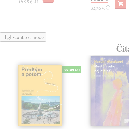
19,95 €
?
32,85 €
?
High-contrast mode
Čit
na sklade