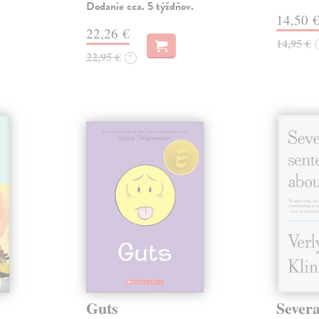
Dodanie cca. 5 týždňov.
14,50 
22,26 €
14,95 €
22,95 €
?
Guts
Severa