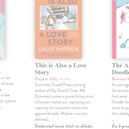
This is Also a Love
The A
Story
Doodl
ha
 in her
Hayden Sally
| Kniha
Bowman 
 of birds
From the Orwell Prize-winning
An outrag
a
author of My Fourth Time, We
the ascen
 in the
Drowned comes a powerful account
foot peak
at, a place
of human resilience, capturing our
Doodle has
,…
capacity for love and connection
since its p
against all odds. We live in an era
the reliab
defined…
…
Dodávateľ nemá titul na sklade.
Do 3 pra