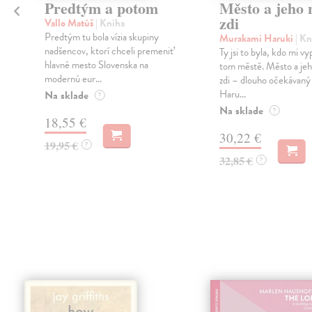
Predtým a potom
Město a jeho n
zdi
Vallo Matúš
| Kniha
Predtým tu bola vízia skupiny
Murakami Haruki
| Kn
nadšencov, ktorí chceli premeniť
Ty jsi to byla, kdo mi vy
hlavné mesto Slovenska na
tom městě. Město a jeh
modernú eur...
zdi – dlouho očekávan
Haru...
Na sklade
?
Na sklade
?
18,55 €
30,22 €
19,95 €
?
32,85 €
?