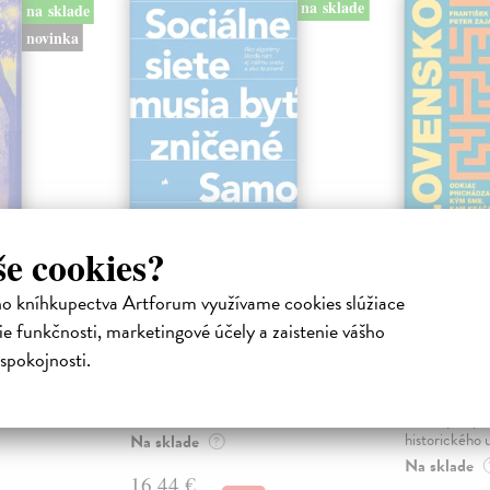
na sklade
na sklade
novinka
še cookies?
ejisté
Sociálne siete musia
Slovens
byť zničené
prichád
ho kníhkupectva Artforum využívame cookies slúžiace
sme. Ka
iha
Marec Samo
| Kniha
e funkčnosti, marketingové účely a zaistenie vášho
právěl o
Sociálne siete nám ubližujú ako
Mikloško Fra
spokojnosti.
o nejisté
jednotlivcom a kazia medziľudské
Monograficky
ý román
vzťahy, rozkladajú spoločnosť a
publikácia pri
def...
kľúčových pr
historického u
Na sklade
?
Na sklade
16,44 €