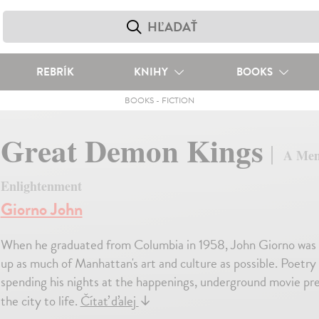
REBRÍK
KNIHY
BOOKS
BOOKS
-
FICTION
Great Demon Kings
A Memo
Enlightenment
Giorno John
When he graduated from Columbia in 1958, John Giorno was h
up as much of Manhattan's art and culture as possible. Poetry d
spending his nights at the happenings, underground movie pre
the city to life.
Čítať ďalej
↓