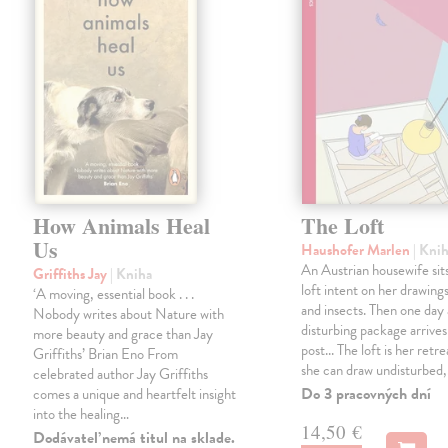
How Animals Heal
The Loft
Us
Haushofer Marlen
| Kni
An Austrian housewife sits
Griffiths Jay
| Kniha
loft intent on her drawings
‘A moving, essential book . . .
and insects. Then one day 
Nobody writes about Nature with
disturbing package arrives
more beauty and grace than Jay
post... The loft is her retre
Griffiths’ Brian Eno From
she can draw undisturbed
celebrated author Jay Griffiths
Do 3 pracovných dní
comes a unique and heartfelt insight
into the healing…
14,50 €
Dodávateľ nemá titul na sklade.