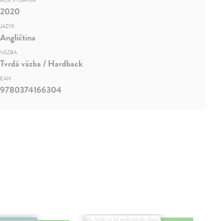
ROK VYDANIA
2020
JAZYK
Angličtina
VÄZBA
Tvrdá väzba / Hardback
EAN
9780374166304