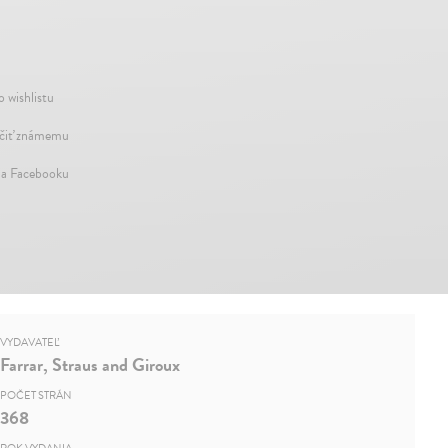
o wishlistu
iť známemu
na Facebooku
VYDAVATEĽ
Farrar, Straus and Giroux
POČET STRÁN
368