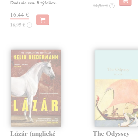
Dodanie cca. 5 týždňov.
14,95 €
?
16,44 €
16,95 €
?
Lázár (anglické
The Odyssey