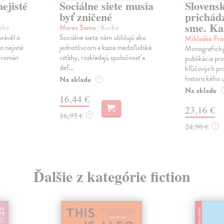
ejisté
Sociálne siete musia
Slovens
byť zničené
prichád
sme. Ka
iha
Marec Samo
| Kniha
právěl o
Sociálne siete nám ubližujú ako
Mikloško Fra
o nejisté
jednotlivcom a kazia medziľudské
Monograficky
ý román
vzťahy, rozkladajú spoločnosť a
publikácia pri
def...
kľúčových pr
historického u
Na sklade
?
Na sklade
16,44 €
23,16 €
16,95 €
?
24,90 €
?
Ďalšie z kategórie fiction