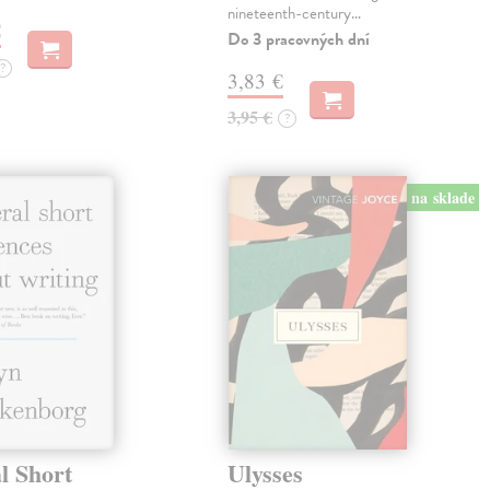
nineteenth-century…
€
Do 3 pracovných dní
?
3,83 €
3,95 €
?
na sklade
l Short
Ulysses