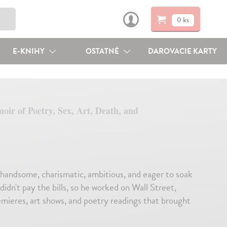
0 ks
E-KNIHY
OSTATNÉ
DAROVACIE KARTY
ir of Poetry, Sex, Art, Death, and
andsome, charismatic, ambitious, and eager to soak
idn't pay the bills, so he worked on Wall Street,
mieres, art shows, and poetry readings that brought