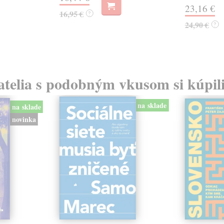
23,16 €
16,95 €
?
24,90 €
?
atelia s podobným vkusom si kúpili
na sklade
na sklade
novinka