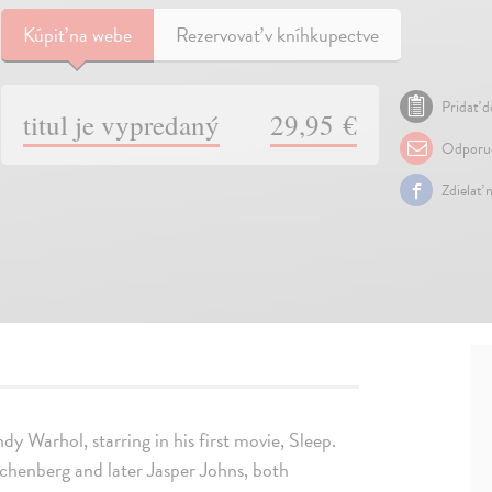
Kúpiť
na webe
Rezervovať v kníhkupectve
Pridať d
titul je vypredaný
29,95 €
Odporuč
Zdielať 
y Warhol, starring in his first movie, Sleep.
chenberg and later Jasper Johns, both