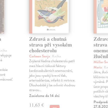
a
Zdravá a chutná
Zdrav
strava při vysokém
strava
cholesterolu
onemo
Kniha
žlučn
prekypuje
Carlsson Sonja
| Kniha
vá
Zvýšená hladina cholesterolu patří
Müller S
mezi hlavní rizikové faktory
Maria
| K
erézie
kardiovaskulárních onemocnění,
Játra, žlučn
toré
jako jsou vysoký krevní tlak,
klíčovou ro
omácnosť.
arterioskleróza, infarkt či mrtvice.
výměně. Pr
Dlouhodobě ji lze ovlivnit vhodnou
úzce propo
stravou…
potížích v
Zasielame do 14 dní
všechny tř
Predpred
11,63 €
27.8.2026