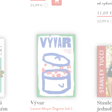
od vydan
11,99 €
?
11,69 
12,99 €
á
Vývar
Stanle
okém
jednoh
Lorenz-Meyer Dagmar (ed.)
|