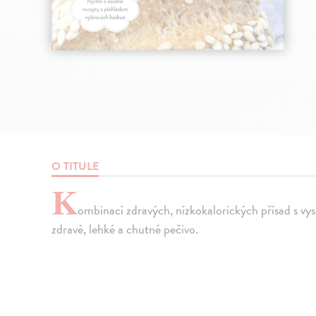
O TITULE
K
ombinací zdravých, nízkokalorických přísad s vy
zdravé, lehké a chutné pečivo.