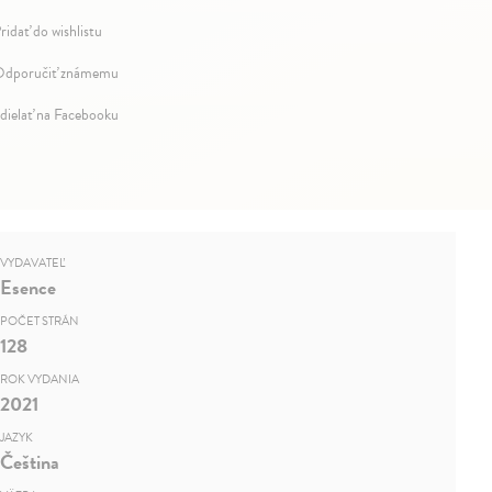
ridať do wishlistu
dporučiť známemu
dielať na Facebooku
VYDAVATEĽ
Esence
POČET STRÁN
128
ROK VYDANIA
2021
JAZYK
Čeština