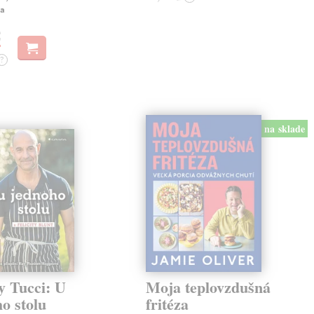
ia
€
?
na sklade
y Tucci: U
Moja teplovzdušná
o stolu
fritéza