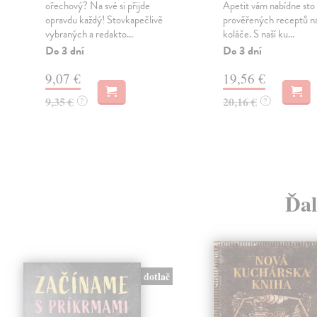
ořechový? Na své si přijde
Apetit vám nabídne sto
opravdu každý! Stovkapečlivě
prověřených receptů na
vybraných a redakto...
koláče. S naší ku...
Do 3 dní
Do 3 dní
9,07 €
19,56 €
9,35 €
20,16 €
?
?
Ďal
dotlač