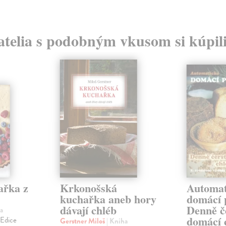
atelia s podobným vkusom si kúpili
ařka z
Krkonošská
Automat
kuchařka aneb hory
domácí 
dávají chléb
Denně č
a
domácí 
 Edice
Gerstner Miloš
| Kniha