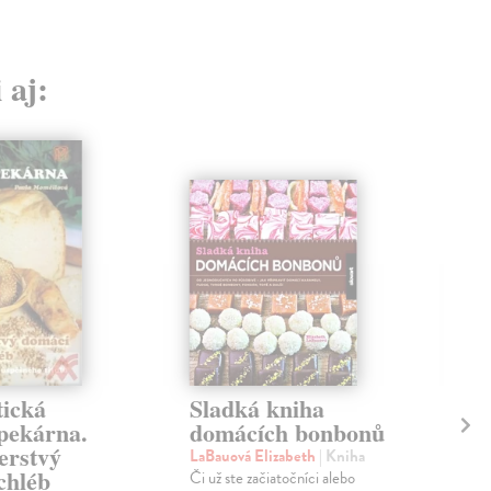
 aj:
ická
Sladká kniha
Ch
pekárna.
domácích bonbonů
(n
erstvý
LaBauová Elizabeth
| Kniha
Ram
chléb
Či už ste začiatočníci alebo
Chc