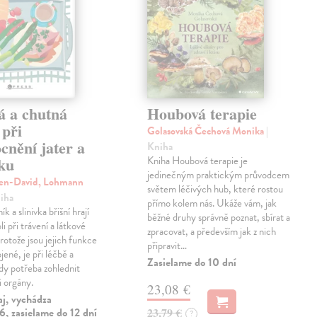
á a chutná
Houbová terapie
 při
Golasovská Čechová Monika
|
cnění jater a
Kniha
íku
Kniha Houbová terapie je
jedinečným praktickým průvodcem
ven-David, Lohmann
světem léčivých hub, které rostou
niha
přímo kolem nás. Ukáže vám, jak
ík a slinivka břišní hrají
běžné druhy správně poznat, sbírat a
li při trávení a látkové
zpracovat, a především jak z nich
otože jsou jejich funkce
připravit…
jené, je při léčbě a
Zasielame do 10 dní
ždy potřeba zohlednit
i orgány.
23,08 €
aj, vychádza
, zasielame do 12 dní
23,79 €
?