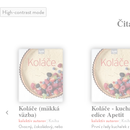
High-contrast mode
Čit
Koláče (mäkká
Koláče - kuch
väzba)
edice Apetit
kolektív autorov
| Kniha
kolektív autorov
| Knih
Ovocný, čokoládový, nebo
První z řady kuchařek z