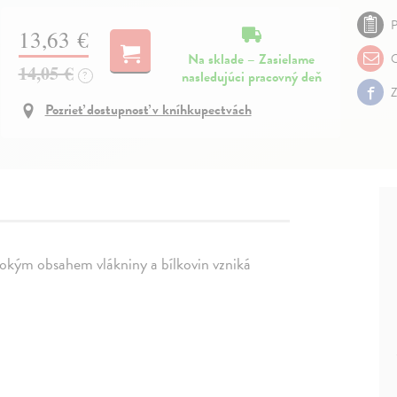
P
13,63 €
Na sklade – Zasielame
O
14,05 €
nasledujúci pracovný deň
?
Z
Pozrieť dostupnosť v kníhkupectvách
sokým obsahem vlákniny a bílkovin vzniká