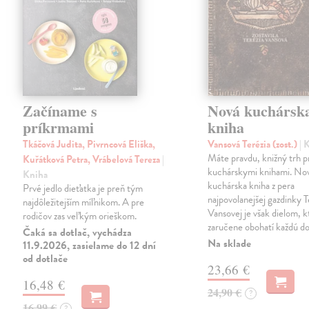
Začíname s
Nová kuchársk
príkrmami
kniha
Tkáčová Judita, Pivrncová Eliška,
Vansová Terézia (zost.)
| 
Máte pravdu, knižný trh 
Kuřátková Petra, Vrábelová Tereza
|
kuchárskymi knihami. No
Kniha
kuchárska kniha z pera
Prvé jedlo dieťatka je preň tým
najpovolanejšej gazdinky T
najdôležitejším míľnikom. A pre
Vansovej je však dielom, k
rodičov zas veľkým orieškom.
zaručene obohatí každú d
Čaká sa dotlač, vychádza
Na sklade
11.9.2026, zasielame do 12 dní
od dotlače
23,66 €
16,48 €
24,90 €
?
16,99 €
?