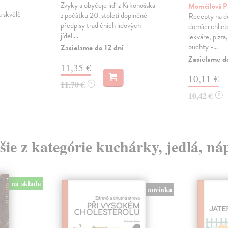
Zvyky a obyčeje lidí z Krkonošska
Momčilová P
 skvělé
z počátku 20. století doplněné
Recepty na d
předpisy tradičních lidových
domáci chlieb
jídel....
lekváre, pizza
buchty -...
Zasielame do 12 dní
Zasielame d
11,35 €
10,11 €
11,70 €
?
10,42 €
?
šie z kategórie kuchárky, jedlá, ná
na sklade
novinka