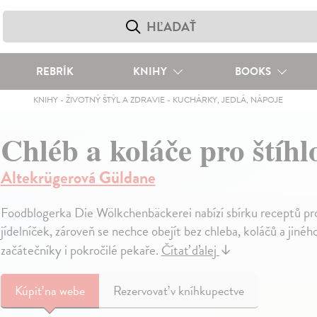
REBRÍK
KNIHY
BOOKS
KNIHY
-
ŽIVOTNÝ ŠTÝL A ZDRAVIE
-
KUCHÁRKY, JEDLÁ, NÁPOJE
Chléb a koláče pro štíh
Altekrügerová Güldane
Foodblogerka Die Wölkchenbäckerei nabízí sbírku receptů pro
jídelníček, zároveň se nechce obejít bez chleba, koláčů a jinéh
začátečníky i pokročilé pekaře.
Čítať ďalej
↓
Kúpiť
na webe
Rezervovať v kníhkupectve