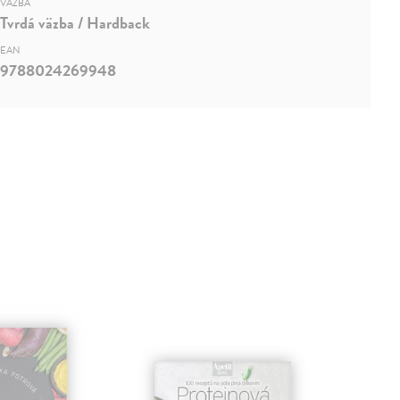
VÄZBA
Tvrdá väzba / Hardback
EAN
9788024269948