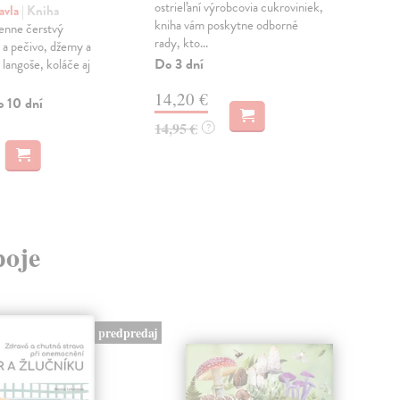
ostrieľaní výrobcovia cukroviniek,
chut
avla
| Kniha
kniha vám poskytne odborné
dos
enne čerstvý
rady, kto...
Na 
 a pečivo, džemy a
Do 3 dní
, langoše, koláče aj
23
14,20 €
o 10 dní
24,
14,95 €
?
poje
predpredaj