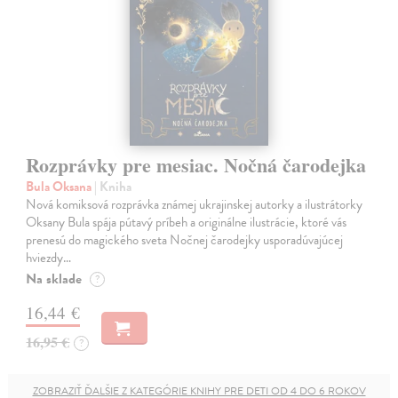
Rozprávky pre mesiac. Nočná čarodejka
Bula Oksana
| Kniha
Nová komiksová rozprávka známej ukrajinskej autorky a ilustrátorky
Oksany Bula spája pútavý príbeh a originálne ilustrácie, ktoré vás
prenesú do magického sveta Nočnej čarodejky usporadúvajúcej
hviezdy…
Na sklade
?
16,44 €
16,95 €
?
ZOBRAZIŤ ĎALŠIE Z KATEGÓRIE KNIHY PRE DETI OD 4 DO 6 ROKOV