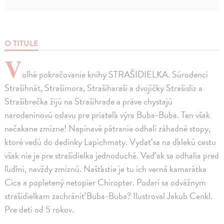
O TITULE
V
oľné pokračovanie knihy STRAŠIDIELKA. Súrodenci
Strašihnát, Strašimora, Strašiharaši a dvojičky Strašisliz a
Strašibrečka žijú na Strašihrade a práve chystajú
narodeninovú oslavu pre priateľa výra Buba-Buba. Ten však
nečakane zmizne! Napínavé pátranie odhalí záhadné stopy,
ktoré vedú do dedinky Lapichmaty. Vydať sa na ďalekú cestu
však nie je pre strašidielka jednoduché. Veď ak sa odhalia pred
ľuďmi, navždy zmiznú. Našťastie je tu ich verná kamarátka
Cica a popletený netopier Chiropter. Podarí sa odvážnym
strašidielkam zachrániť Buba-Buba? Ilustroval Jakub Cenkl.
Pre deti od 5 rokov.