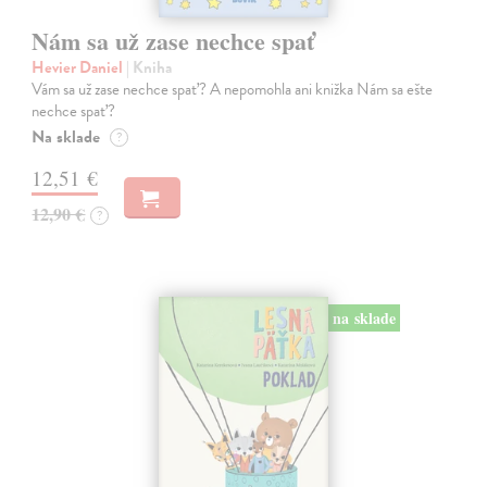
Nám sa už zase nechce spať
Hevier Daniel
| Kniha
Vám sa už zase nechce spať? A nepomohla ani knižka Nám sa ešte
nechce spať?
Na sklade
?
12,51 €
12,90 €
?
na sklade