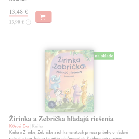
13,48 €
13,90 €
?
na sklade
Žirinka a Zebrička hľadajú riešenia
Kőrösi Eva
| Kniha
Kniha o Žirinke, Zebričke a ich kamarátoch prináša príbehy o hľadaní
riešení aj tam, kde sa to môže zdať nemožné. Každodenné situácie