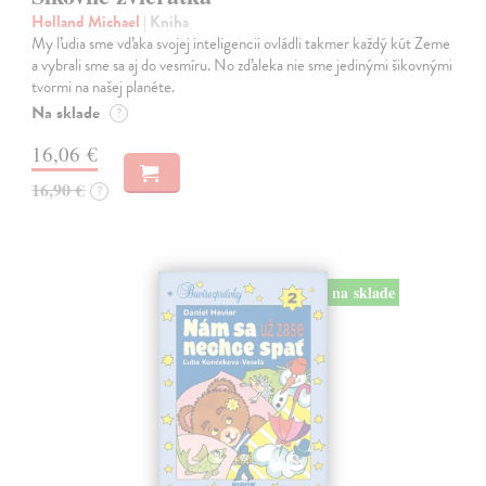
Holland Michael
| Kniha
My ľudia sme vďaka svojej inteligencii ovládli takmer každý kút Zeme
a vybrali sme sa aj do vesmíru. No zďaleka nie sme jedinými šikovnými
tvormi na našej planéte.
Na sklade
?
16,06 €
16,90 €
?
na sklade