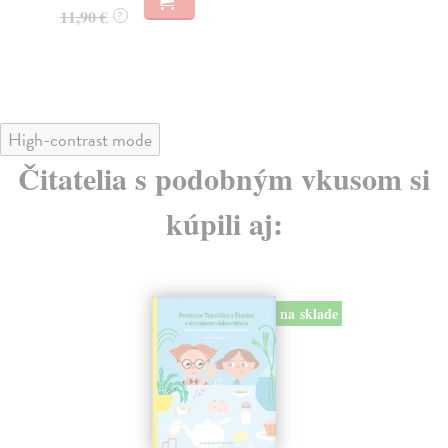
13,48 €
12
13,90 €
?
12
High-contrast mode
Čitatelia s podobným vkusom si
kúpili aj:
na sklade