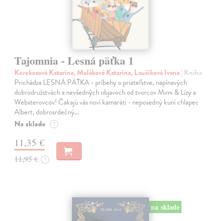
Tajomnia - Lesná päťka 1
Kerekesová Katarína, Moláková Katarína, Laučíková Ivana
| Kniha
Prichádza LESNÁ PÄŤKA - príbehy o priateľstve, napínavých
dobrodružstvách a nevšedných objavoch od tvorcov Mimi & Lízy a
Websterovcov! Čakajú vás noví kamaráti - neposedný kuní chlapec
Albert, dobrosrdečný…
Na sklade
?
11,35 €
11,95 €
?
na sklade