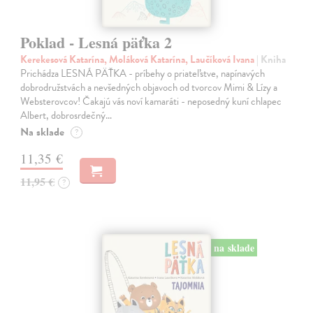
Poklad - Lesná päťka 2
Kerekesová Katarína, Moláková Katarína, Laučíková Ivana
| Kniha
Prichádza LESNÁ PÄŤKA - príbehy o priateľstve, napínavých
dobrodružstvách a nevšedných objavoch od tvorcov Mimi & Lízy a
Websterovcov! Čakajú vás noví kamaráti - neposedný kuní chlapec
Albert, dobrosrdečný…
Na sklade
?
11,35 €
11,95 €
?
na sklade