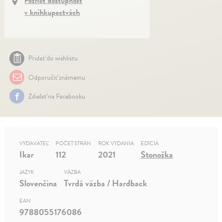
Pozrieť dostupnosť
v kníhkupectvách
Pridať do wishlistu
Odporučiť známemu
Zdielať na Facebooku
VYDAVATEĽ
POČET STRÁN
ROK VYDANIA
EDÍCIA
Ikar
112
2021
Stonožka
JAZYK
VÄZBA
Slovenčina
Tvrdá väzba / Hardback
EAN
9788055176086