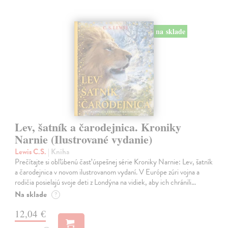
na sklade
Lev, šatník a čarodejnica. Kroniky
Narnie (Ilustrované vydanie)
Lewis C.S.
| Kniha
Prečítajte si obľúbenú časť úspešnej série Kroniky Narnie: Lev, šatník
a čarodejnica v novom ilustrovanom vydaní. V Európe zúri vojna a
rodičia posielajú svoje deti z Londýna na vidiek, aby ich chránili…
Na sklade
?
12,04 €