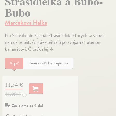
Strašidielka a Bubo-
Bubo
Marčeková Halka
Na Strašihrade žije päť strašidielok, ktorých sa vôbec
nemusíte báť. A práve pátrajú po svojom stratenom
kamarátovi.
Čítať ďalej
↓
Kúpiť
Rezervovať v kníhkupectve
11,54 €
11,90 €
?
Zasielame do 4 dní