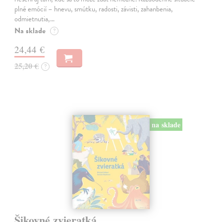
plné emócií – hnevu, smútku, radosti, závisti, zahanbenia,
odmietnutia,…
Na sklade
?
24,44 €
25,20 €
?
na sklade
Šikovné zvieratká