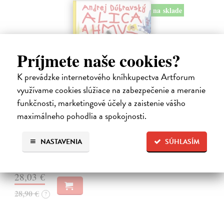
na sklade
Príjmete naše cookies?
K prevádzke internetového kníhkupectva Artforum
využívame cookies slúžiace na zabezpečenie a meranie
funkčnosti, marketingové účely a zaistenie vášho
Alica a hmyz
maximálneho pohodlia a spokojnosti.
Dúbravský Andrej
| Kniha
Alica je zvedavá mačka, ktorá býva so zvedavým Andrejom. Obaja sú
NASTAVENIA
SÚHLASÍM
fascinovaní ríšou hmyzu.
Na sklade
?
28,03 €
28,90 €
?