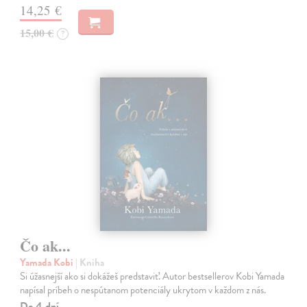
14,25 €
15,00 €
?
Čo ak...
Yamada Kobi
| Kniha
Si úžasnejší ako si dokážeš predstaviť. Autor bestsellerov Kobi Yamada
napísal príbeh o nespútanom potenciály ukrytom v každom z nás.
Do 4 dní