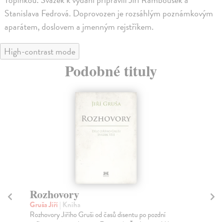
Stanislava Fedrová. Doprovozen je rozsáhlým poznámkovým
aparátem, doslovem a jmenným rejstříkem.
High-contrast mode
Podobné tituly
Držme se! Vzájemná
N
korespondence z let 1998 - 2004
Pol
Sed
Bor Daniel Ž.
| Kniha