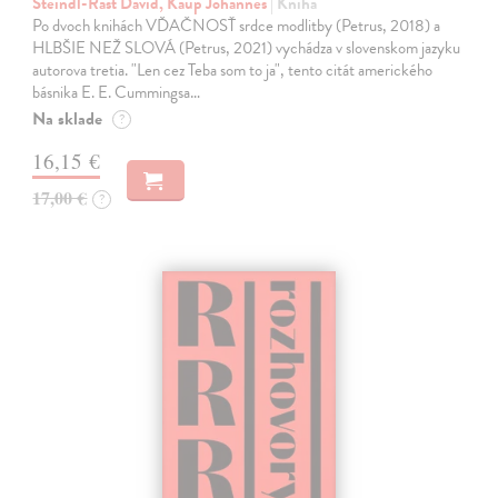
Steindl-Rast David, Kaup Johannes
| Kniha
Po dvoch knihách VĎAČNOSŤ srdce modlitby (Petrus, 2018) a
HLBŠIE NEŽ SLOVÁ (Petrus, 2021) vychádza v slovenskom jazyku
autorova tretia. "Len cez Teba som to ja", tento citát amerického
básnika E. E. Cummingsa…
Na sklade
?
16,15 €
17,00 €
?