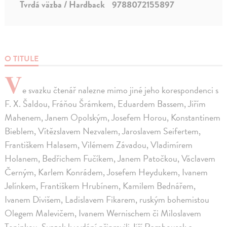
Tvrdá väzba / Hardback
9788072155897
O TITULE
V
e svazku čtenář nalezne mimo jiné jeho korespondenci s
F. X. Šaldou, Fráňou Šrámkem, Eduardem Bassem, Jiřím
Mahenem, Janem Opolským, Josefem Horou, Konstantinem
Bieblem, Vítězslavem Nezvalem, Jaroslavem Seifertem,
Františkem Halasem, Vilémem Závadou, Vladimírem
Holanem, Bedřichem Fučíkem, Janem Patočkou, Václavem
Černým, Karlem Konrádem, Josefem Heydukem, Ivanem
Jelínkem, Františkem Hrubínem, Kamilem Bednářem,
Ivanem Divišem, Ladislavem Fikarem, ruským bohemistou
Olegem Malevičem, Ivanem Wernischem či Miloslavem
Topinkou. Svazek k vydání připravili Jiří Rambousek a