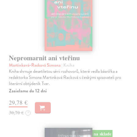
Nepromarnit ani vteřinu
Martínková-Racková Simona
| Kniha
Kniha shrnuje desetiletou sérii rozhovorů, které vedla básnířka a
redaktorka Simona Martinková Racková s českými spisovateli pro
literární obtýdeník Tvar.
Zasielame do 12 dní
29,78 €
30,70 €
?
na sklade