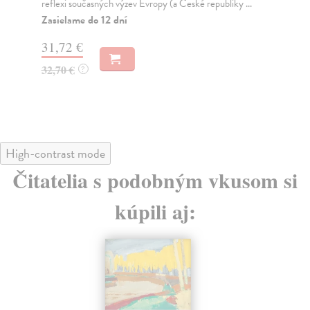
z m
Vzájemná korespondence D. Ž. Bora (1932-2010) a
Jiřího Veselského (1933-2004) obsahuje přes čtyři
Na
st...
31
Zasielame do 12 dní
32
26,87 €
27,70 €
?
High-contrast mode
Čitatelia s podobným vkusom si
kúpili aj: