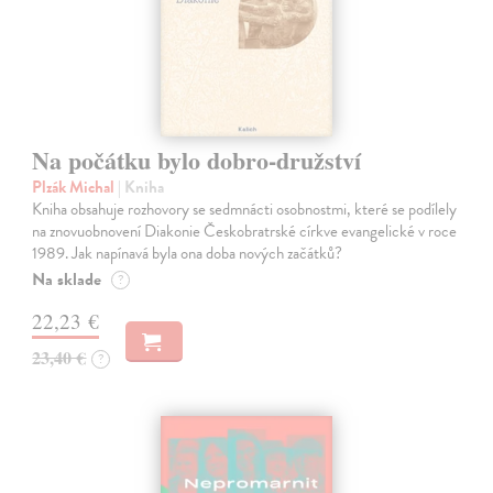
Na počátku bylo dobro-družství
Plzák Michal
| Kniha
Kniha obsahuje rozhovory se sedmnácti osobnostmi, které se podílely
na znovuobnovení Diakonie Českobratrské církve evangelické v roce
1989. Jak napínavá byla ona doba nových začátků?
Na sklade
?
22,23 €
23,40 €
?