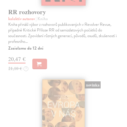
RR rozhovory
kolektív autorov
| Kniha
Kniha přináší výbor z rozhovorů publikovaných v Revolver Revue,
případně Kritické Příloze RR od samizdatových počátků do
současnosti. Zpovídaní různých generací, původů, osudů, zkušeností i
profesního…
Zasielame do 12 dní
20,47 €
21,10 €
?
novinka