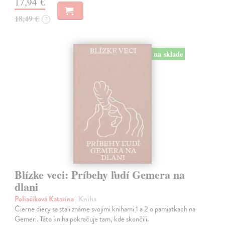
17,94 €
18,49 €
?
na sklade
Blízke veci: Príbehy ľudí Gemera na
dlani
Poliačiková Katarína
| Kniha
Čierne diery sa stali známe svojimi knihami 1 a 2 o pamiatkach na
Gemeri. Táto kniha pokračuje tam, kde skončili.