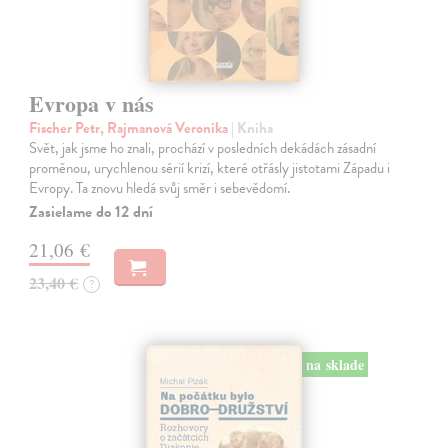
Evropa v nás
Fischer Petr, Rajmanová Veronika
| Kniha
Svět, jak jsme ho znali, prochází v posledních dekádách zásadní
proměnou, urychlenou sérií krizí, které otřásly jistotami Západu i
Evropy. Ta znovu hledá svůj směr i sebevědomí.
Zasielame do 12 dní
21,06 €
23,40 €
?
na sklade