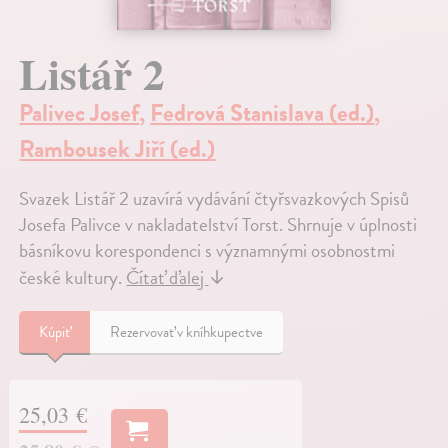
Listář 2
Palivec Josef
,
Fedrová Stanislava (ed.)
,
Rambousek Jiří (ed.)
Svazek Listář 2 uzavírá vydávání čtyřsvazkových Spisů
Josefa Palivce v nakladatelství Torst. Shrnuje v úplnosti
básníkovu korespondenci s významnými osobnostmi
české kultury.
Čítať ďalej
↓
Kúpiť
Rezervovať v kníhkupectve
25,03 €