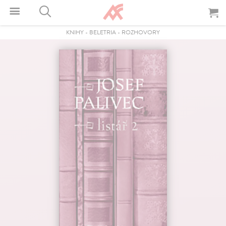
KNIHY
-
BELETRIA
-
ROZHOVORY