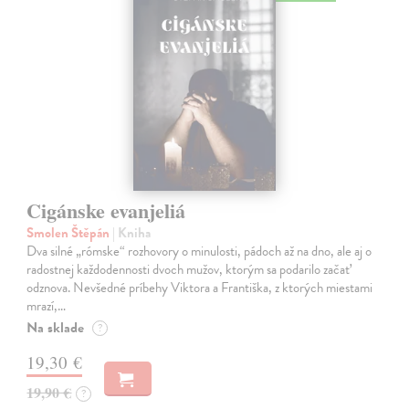
Cigánske evanjeliá
Smolen Štěpán
| Kniha
Dva silné „rómske“ rozhovory o minulosti, pádoch až na dno, ale aj o
radostnej každodennosti dvoch mužov, ktorým sa podarilo začať
odznova. Nevšedné príbehy Viktora a Františka, z ktorých miestami
mrazí,…
Na sklade
?
19,30 €
19,90 €
?