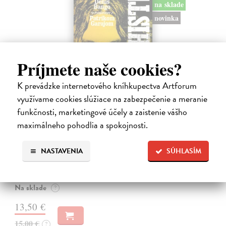
na sklade
novinka
Príjmete naše cookies?
K prevádzke internetového kníhkupectva Artforum
využívame cookies slúžiace na zabezpečenie a meranie
funkčnosti, marketingové účely a zaistenie vášho
Všetci sme anarchisti
maximálneho pohodlia a spokojnosti.
Bango Denis, Garaj Patrik
| Kniha
Mesiáš z backstageu, anarcho-kresťan, trubadúr lásky aj drzá držka.
NASTAVENIA
SÚHLASÍM
Vlajkonosič utópie, otec scény, Nietzscheho pravnuk, sezónny
okultista, stalker Beatles, polovičný Róm, samozvaný Cigán, filozof
zo zadných…
Na sklade
?
13,50 €
15,00 €
?