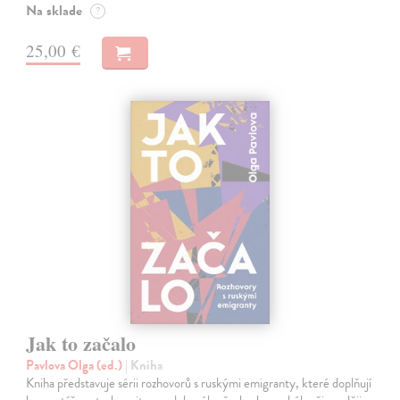
Na sklade
?
25,00 €
Jak to začalo
Pavlova Olga (ed.)
| Kniha
Kniha představuje sérii rozhovorů s ruskými emigranty, které doplňují