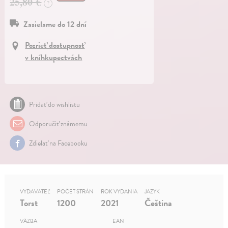
25,80 €
?
Zasielame do 12 dní
Pozrieť dostupnosť
v kníhkupectvách
Pridať do wishlistu
Odporučiť známemu
Zdielať na Facebooku
VYDAVATEĽ
POČET STRÁN
ROK VYDANIA
JAZYK
Torst
1200
2021
Čeština
VÄZBA
EAN