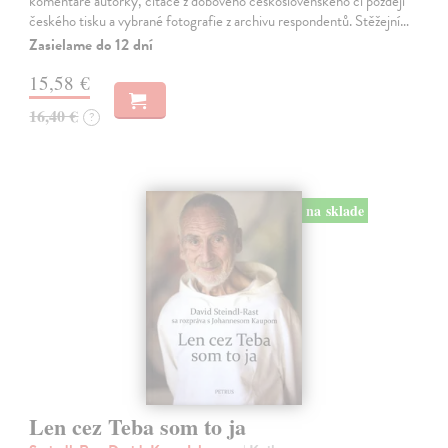
komentáře autorky, citace z dobového československého či později
českého tisku a vybrané fotografie z archivu respondentů. Stěžejní…
Zasielame do 12 dní
15,58 €
16,40 €
?
na sklade
Len cez Teba som to ja