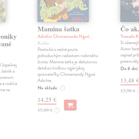
Mamina šatka
Čo ak.
roniky
Adichie Chimamanda Ngozi
|
Yamada K
vané
Si úžasnejš
Kniha
Autor best
Poetická a nežná pocta
napísal pr
jednoduchým radostiam rodinného
potenciály
života. Mamina šatka je debutovou
ť úspešnej
detskou knižkou nigérijskej
Do 6 dní
 šatník a
spisovateľky Chimamandy Ngozi
trovanom
13,48 
Adichie.
a a rodičia
Na sklade
?
ýna na
13,90 €
14,25 €
15,00 €
?