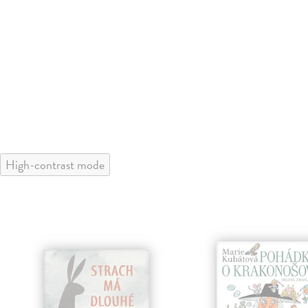
High-contrast mode
klade