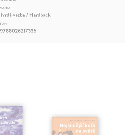
VÄZBA
Tvrdá väzba / Hardback
EAN
9788026217336