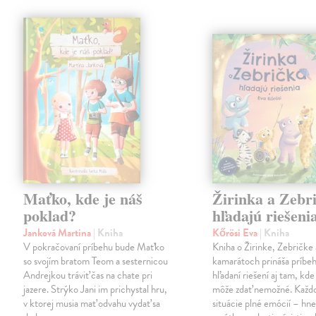
Maťko, kde je náš
Žirinka a Zebr
poklad?
hľadajú riešeni
Janková Martina
| Kniha
Kőrösi Eva
| Kniha
V pokračovaní príbehu bude Maťko
Kniha o Žirinke, Zebričke 
so svojím bratom Teom a sesternicou
kamarátoch prináša príbe
Andrejkou tráviť čas na chate pri
hľadaní riešení aj tam, kde
jazere. Strýko Jani im prichystal hru,
môže zdať nemožné. Každ
v ktorej musia mať odvahu vydať sa
situácie plné emócií – hn