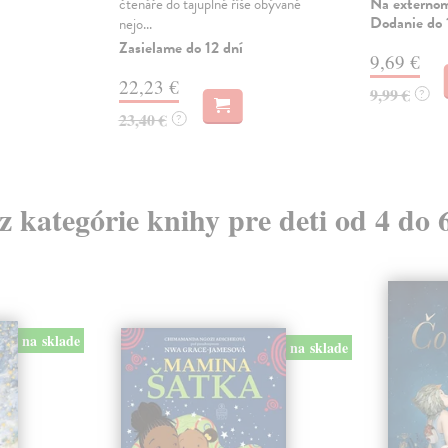
Na externom
čtenáře do tajuplné říše obývané
Dodanie do 
nejo...
Zasielame do 12 dní
9,69 €
22,23 €
9,99 €
?
23,40 €
?
 z kategórie knihy pre deti od 4 do 
na sklade
na sklade