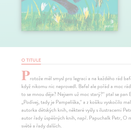
O TITULE
P
rotože měl smysl pro legraci a na každého rád baf
když nikomu nic neprovedl. Bafal ale pořád a moc rád
to se mnou děje? Nejsem už moc starý?“ ptal se pan B
„Podívej, tady je Pampeliška,“ a z košíku vyskočilo m
autorka dětských knih, některé vyšly s ilustracemi Pe
autor řady úspěšných knih, např. Papuchalk Petr, O m
světě a řady dalších.