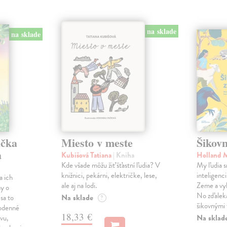
na sklade
na sklade
ička
Miesto v meste
Šikovn
a
Kubišová Tatiana
| Kniha
Holland 
Kde všade môžu žiť šťastní ľudia? V
My ľudia s
knižnici, pekárni, električke, lese,
inteligenc
a ich
ale aj na lodi.
Zeme a vyb
hy o
No zďaleka
Na sklade
 sa to
?
šikovnými 
odenné
18,33 €
Na sklad
evu,