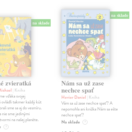
na sklade
na sklade
é zvieratká
Nám sa už zase
nechce spať
Michael
| Kniha
me vďaka svojej
Hevier Daniel
| Kniha
ii ovládli takmer každý kút
Vám sa už zase nechce spať? A
rali sme sa aj do vesmíru.
nepomohla ani knižka Nám sa ešte
 nie sme jedinými
nechce spať?
tvormi na našej planéte.
Na sklade
?
e
?