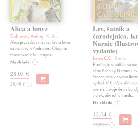
Alica a hmyz
Lev, šatník a
čarodejnica. K
Dúbravský Andrej
| Kniha
Narnie (Ilustro
Alica je zvedavá mačka, ktorá býva
so zvedavým Andrejom. Obaja sú
vydanie)
fascinovaní ríšou hmyzu.
Lewis C.S.
| Kniha
Na sklade
?
Prečítajte si obľúbenú čas
série Kroniky Narnie: Lev,
28,03 €
čarodejnica v novom ilus
vydaní. V Európe zúri vojn
28,90 €
?
posielajú svoje deti z Lond
vidiek, aby ich chránili…
Na sklade
?
12,04 €
12,95 €
?