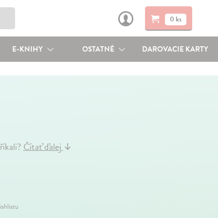
0 ks
E-KNIHY
OSTATNÉ
DAROVACIE KARTY
říkali?
Čítať ďalej
↓
ishlistu