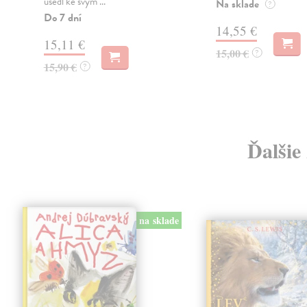
usedl ke svým ...
Na sklade
?
Do 7 dní
14,55 €
15,11 €
15,00 €
?
15,90 €
?
Ďalšie
na sklade