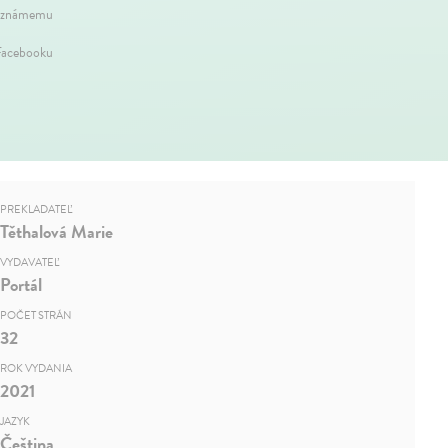
 známemu
Facebooku
PREKLADATEĽ
Těthalová Marie
VYDAVATEĽ
Portál
POČET STRÁN
32
ROK VYDANIA
2021
JAZYK
Čeština