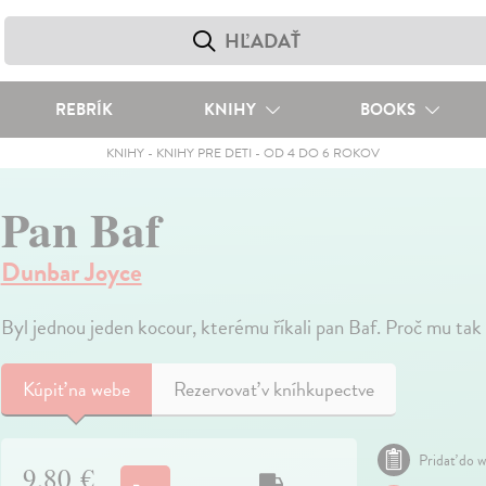
REBRÍK
KNIHY
BOOKS
KNIHY
-
KNIHY PRE DETI
-
OD 4 DO 6 ROKOV
Pan Baf
Dunbar Joyce
Byl jednou jeden kocour, kterému říkali pan Baf. Proč mu tak 
Kúpiť
na webe
Rezervovať v kníhkupectve
Pridať do w
9,80 €