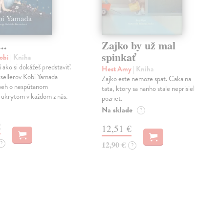
..
Zajko by už mal
spinkať
obi
| Kniha
í ako si dokážeš predstaviť.
Hest Amy
| Kniha
sellerov Kobi Yamada
Zajko este nemoze spat. Caka na
íbeh o nespútanom
tata, ktory sa nanho stale neprisiel
 ukrytom v každom z nás.
pozriet.
Na sklade
?
€
12,51 €
?
12,90 €
?