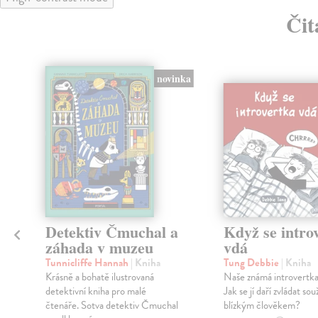
Čit
novinka
Detektiv Čmuchal a
Když se intro
záhada v muzeu
vdá
Tunnicliffe Hannah
| Kniha
Tung Debbie
| Kniha
Krásně a bohatě ilustrovaná
Naše známá introvertka 
detektivní kniha pro malé
Jak se jí daří zvládat souž
m
čtenáře. Sotva detektiv Čmuchal
blízkým člověkem?