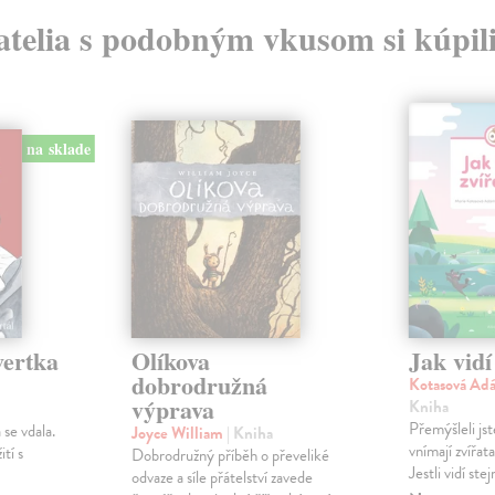
atelia s podobným vkusom si kúpili
na sklade
vertka
Olíkova
Jak vidí
dobrodružná
Kotasová Ad
výprava
Kniha
Přemýšleli jst
se vdala.
Joyce William
| Kniha
vnímají zvířat
ití s
Dobrodružný příběh o převeliké
Jestli vidí ste
odvaze a síle přátelství zavede