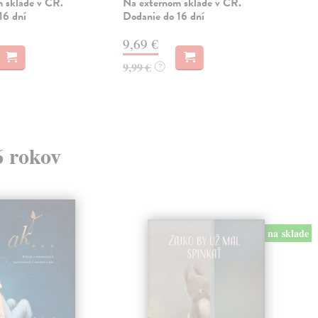
 sklade v ČR.
Na externom sklade v ČR.
Zas
16 dní
Dodanie do 16 dní
6,
9,69 €
7,0
9,99 €
?
6 rokov
na sklade