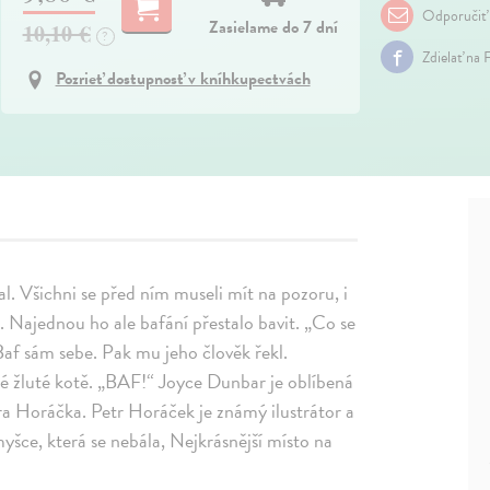
Odporučiť
Zasielame do 7 dní
10,10 €
?
Zdielať na 
Pozrieť dostupnosť v kníhkupectvách
al. Všichni se před ním museli mít na pozoru, i
. Najednou ho ale bafání přestalo bavit. „Co se
af sám sebe. Pak mu jeho člověk řekl.
alé žluté kotě. „BAF!“ Joyce Dunbar je oblíbená
tra Horáčka. Petr Horáček je známý ilustrátor a
yšce, která se nebála, Nejkrásnější místo na