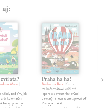
 aj:
 zvířata?
Praha ha ha!
Gi
(A
ámková Marie
|
Buchalová Bára
| Kniha
Velkoformátové knížkové
Joy
e někdy nad tím, jak
leporelo s dvoustránkovými
Kras
a svět kolem nás?
barevnými ilustracemi z prostředí
obja
jné barvy, jako my...
Prahy je unikát...
je a