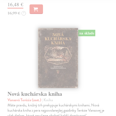
16,48 €
16,99 €
?
na sklade
Nová kuchárska kniha
Vansová Terézia (zost.)
| Kniha
Máte pravdu, knižný trh prekypuje kuchárskymi knihami. Nová
kuchárska kniha z pera najpovolanejšej gazdinky Terézie Vansovej je
však dielom, ktoré zaručene obohatí každú domácnosť.