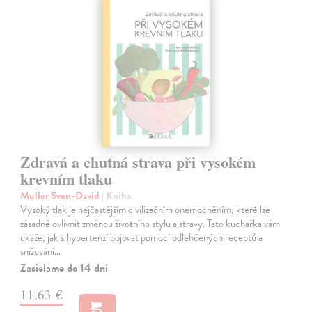
Zdravá a chutná strava při vysokém
krevním tlaku
Muller Sven-David
| Kniha
Vysoký tlak je nejčastějším civilizačním onemocněním, které lze
zásadně ovlivnit změnou životního stylu a stravy. Tato kuchařka vám
ukáže, jak s hypertenzí bojovat pomocí odlehčených receptů a
snižování…
Zasielame do 14 dní
11,63 €