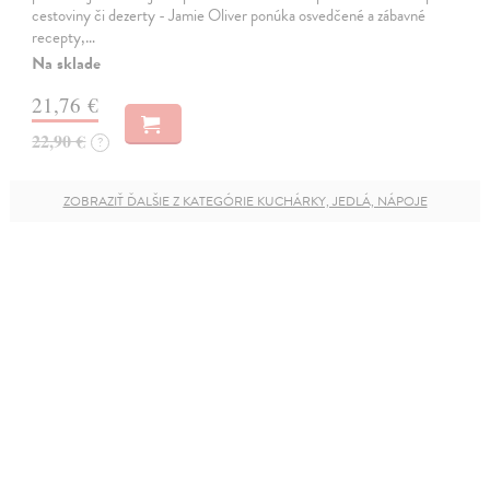
cestoviny či dezerty - Jamie Oliver ponúka osvedčené a zábavné
recepty,…
Na sklade
21,76 €
22,90 €
?
ZOBRAZIŤ ĎALŠIE Z KATEGÓRIE KUCHÁRKY, JEDLÁ, NÁPOJE