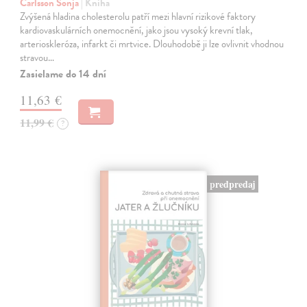
Carlsson Sonja
| Kniha
Zvýšená hladina cholesterolu patří mezi hlavní rizikové faktory
kardiovaskulárních onemocnění, jako jsou vysoký krevní tlak,
arterioskleróza, infarkt či mrtvice. Dlouhodobě ji lze ovlivnit vhodnou
stravou…
Zasielame do 14 dní
11,63 €
11,99 €
?
predpredaj