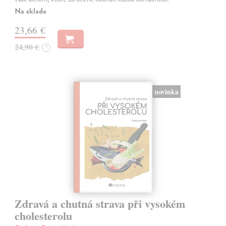
Na sklade
23,66 €
24,90 €
?
novinka
Zdravá a chutná strava při vysokém
cholesterolu