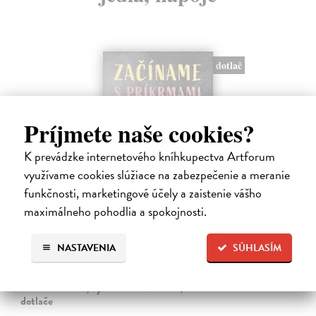
dotlač
Príjmete naše cookies?
K prevádzke internetového kníhkupectva Artforum
využívame cookies slúžiace na zabezpečenie a meranie
funkčnosti, marketingové účely a zaistenie vášho
Začíname s príkrmami
maximálneho pohodlia a spokojnosti.
Tkáčová Judita, Pivrncová Eliška, Kuřátková Petra, Vrábelová
Tereza
| Kniha
NASTAVENIA
SÚHLASÍM
Prvé jedlo dieťatka je preň tým najdôležitejším míľnikom. A pre
rodičov zas veľkým orieškom.
Čaká sa dotlač, vychádza 11.9.2026, zasielame do 12 dní od
dotlače