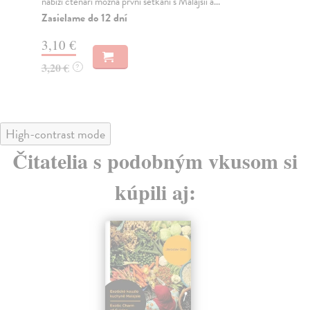
15,00 €
15
High-contrast mode
Čitatelia s podobným vkusom si
kúpili aj:
na sklade