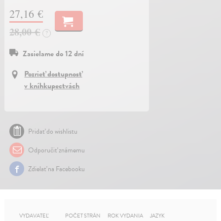
27,16 €
28,00 €
?
Zasielame do 12 dní
Pozrieť dostupnosť
v kníhkupectvách
Pridať do wishlistu
Odporučiť známemu
Zdielať na Facebooku
VYDAVATEĽ
POČET STRÁN
ROK VYDANIA
JAZYK