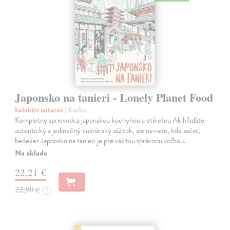
Japonsko na tanieri - Lonely Planet Food
kolektív autorov
| Kniha
Kompletný sprievodca japonskou kuchyňou a etiketou Ak hľadáte
autentický a jedinečný kulinársky zážitok, ale neviete, kde začať,
bedeker Japonsko na tanieri je pre vás tou správnou voľbou.
Na sklade
22,21 €
22,90 €
?