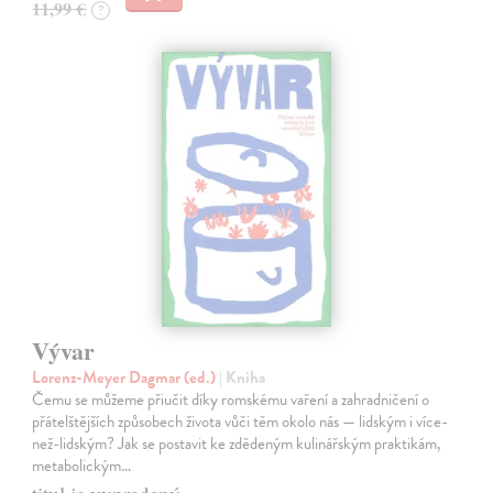
11,99 €
?
Vývar
Lorenz-Meyer Dagmar (ed.)
| Kniha
Čemu se můžeme přiučit díky romskému vaření a zahradničení o
přátelštějších způsobech života vůči těm okolo nás — lidským i více-
než-lidským? Jak se postavit ke zdědeným kulinářským praktikám,
metabolickým…