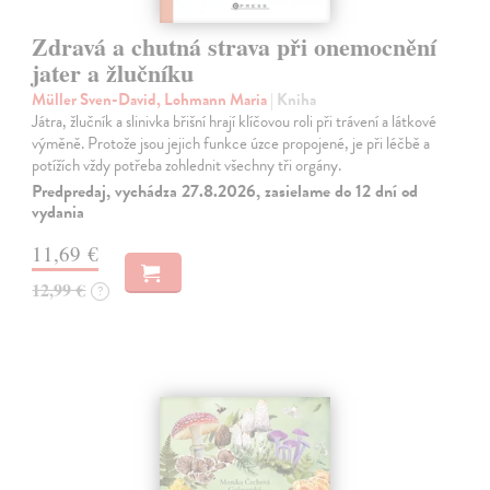
Zdravá a chutná strava při onemocnění
jater a žlučníku
Müller Sven-David, Lohmann Maria
| Kniha
Játra, žlučník a slinivka břišní hrají klíčovou roli při trávení a látkové
výměně. Protože jsou jejich funkce úzce propojené, je při léčbě a
potížích vždy potřeba zohlednit všechny tři orgány.
Predpredaj, vychádza 27.8.2026, zasielame do 12 dní od
vydania
11,69 €
12,99 €
?