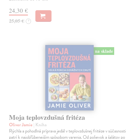
24,30 €
25,05 €
?
na sklade
Moja teplovzdušná fritéza
Oliver Jamie
| Kniha
Rýchla a pohodlná príprava jedál v teplovzdušnej fritéze v súčasnosti
patrí k najobľúbenejším spôsobom varenia. Od polievok a šalátov po