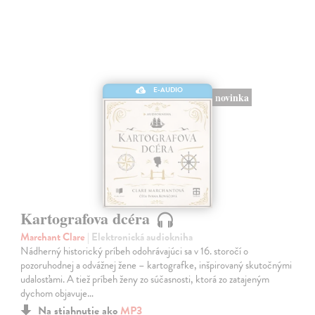
E-AUDIO
novinka
Kartografova dcéra
Marchant Clare
| Elektronická audiokniha
Nádherný historický príbeh odohrávajúci sa v 16. storočí o
pozoruhodnej a odvážnej žene – kartografke, inšpirovaný skutočnými
udalosťami. A tiež príbeh ženy zo súčasnosti, ktorá zo zatajeným
dychom objavuje…
Na stiahnutie ako
MP3