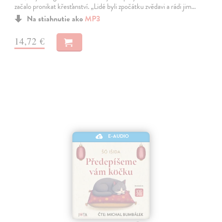
začalo pronikat křesťanství. „Lidé byli zpočátku zvědavi a rádi jim…
Na stiahnutie ako
MP3
14,72 €
E-AUDIO