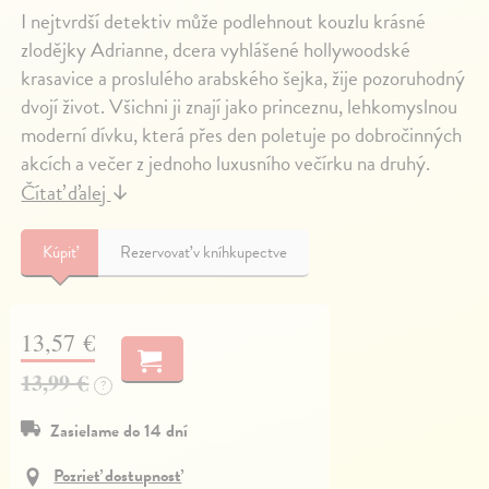
I nejtvrdší detektiv může podlehnout kouzlu krásné
zlodějky Adrianne, dcera vyhlášené hollywoodské
krasavice a proslulého arabského šejka, žije pozoruhodný
dvojí život. Všichni ji znají jako princeznu, lehkomyslnou
moderní dívku, která přes den poletuje po dobročinných
akcích a večer z jednoho luxusního večírku na druhý.
Čítať ďalej
↓
Kúpiť
Rezervovať v kníhkupectve
13,57 €
13,99 €
?
Zasielame do 14 dní
Pozrieť dostupnosť