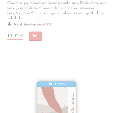
Okouzlující pokračování oceňované japonské knihy Předepíšeme vám
kočku, v němž klinika Kokoro pro léčbu duše znovu otevírá své
brány.V rušném Kjótu, v pátém patře budovy na konci zapadlé uličky
sídlí klinika…
Na stiahnutie ako
MP3
15,92 €
E-AUDIO