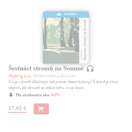
E-AUDIO
Šestnáct stromů na Sommě
Mytting Lars
| Elektronická audiokniha
Co je v životě důležitější než poznat vlastní kořeny? Edvard je chce
objevit, ale zároveň se obává toho, co se dozví.
Na stiahnutie ako
MP3
17,92 €