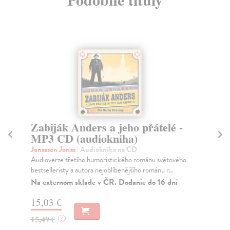
Zabiják Anders a jeho přátelé -
St
MP3 CD (audiokniha)
vr
Jonasson Jonas
| Audiokniha na CD
Jon
Audioverze třetího humoristického románu světového
Pře
bestselleristy a autora nejoblíbenějšího románu r...
dom
přít
Na externom sklade v ČR. Dodanie do 16 dní
15,03 €
13
15,49 €
?