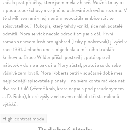
začala psát příběhy, které jsem mela v hlavě. Možná to bylo i
z pudu sebezáchovy a ve jménu uchování zdravého rozumu. V
té chvíli jsem ani v nejmenším nepocítila ambice stát se
spisovatelkou.“ Rukopis, který tehdy vznikl, sice nakladatelé
odmítli, Nora se však nedala odradit a¬ psala dál. První
román s názvem Irish oroughbred (Irský plnokrevník) jí vyšel v
roce 1981. Jednoho dne si objednala u místního truhláře
knihovnu. Bruce Wilder přišel, postavil ji, poté opravil
nábytek v dome a pak už u Nory zůstal, protože se do sebe
vášnivě zamilovali. Nora Roberts patří v současné době mezi
nejplodnější spisovatele planety – na svém kontě má více než
dvě stě titulů (včetně knih, které napsala pod pseudonymem
J. D. Robb), které vyšly v celkovém nákladu tři sta milionů
výtisků.
High-contrast mode
Podobné tituly