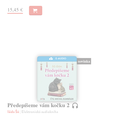
15,45 €
E-AUDIO
novinka
Předepíšeme vám kočku 2
Išida Šó
| Elektronická audiokniha