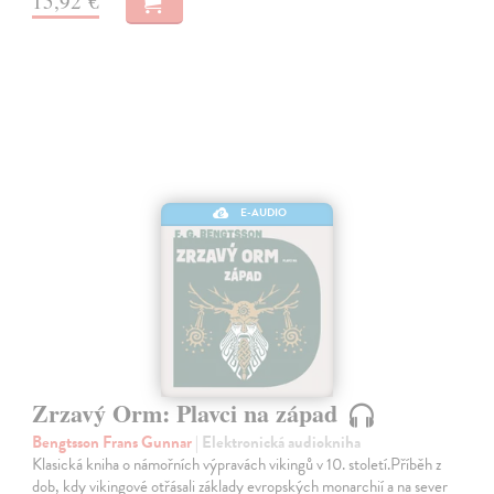
15,92 €
E-AUDIO
Zrzavý Orm: Plavci na západ
Bengtsson Frans Gunnar
| Elektronická audiokniha
Klasická kniha o námořních výpravách vikingů v 10. století.Příběh z
dob, kdy vikingové otřásali základy evropských monarchií a na sever