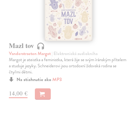
Mazl tov
Vanderstraeten Margot
| Elektronická audiokniha
Margot je ateistka a feministka, která žije se svým íránským přítelem
a studuje jazyky. Schneiderovi jsou ortodoxní židovská rodina se
čtyřmi dětmi.
Na stiahnutie ako
MP3
14,00 €