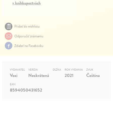
v kníhkupectvách
Pridať do wishlistu
Odporučiť známemu
Zdielať na Facebooku
VYDAVATEĽ
VERZIA
DĹŽKA
ROK VYDANIA
ZVUK
Voxi
Neskrátená
2021
Čeština
EAN
8594050431652