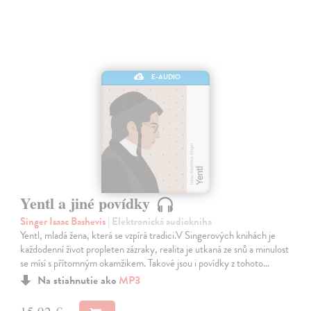
E-AUDIO
Yentl a jiné povídky
Singer Isaac Bashevis
| Elektronická audiokniha
Yentl, mladá žena, která se vzpírá tradici.V Singerových knihách je
každodenní život propleten zázraky, realita je utkaná ze snů a minulost
se mísí s přítomným okamžikem. Takové jsou i povídky z tohoto…
Na stiahnutie ako
MP3