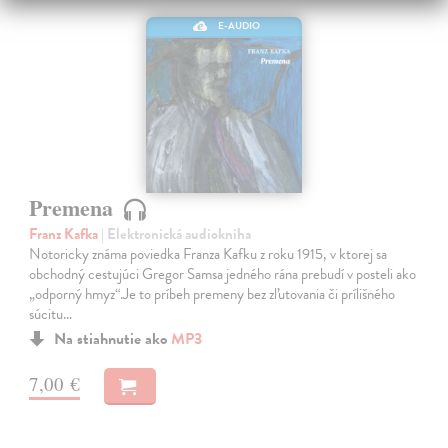
E-AUDIO
Premena
Franz Kafka
| Elektronická audiokniha
Notoricky známa poviedka Franza Kafku z roku 1915, v ktorej sa
obchodný cestujúci Gregor Samsa jedného rána prebudí v posteli ako
„odporný hmyz“.Je to príbeh premeny bez zľutovania či prílišného
súcitu…
Na stiahnutie ako
MP3
7,00 €