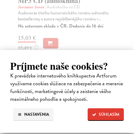
MP3 CD (audiokniha)
se
Jonasson Jonas
| Audiokniha na CD
Jon
Audioverze třetího humoristického románu světového
Dal
bestselleristy a autora nejoblíbenějšího románu r...
aut
Na externom sklade v ČR. Dodanie do 16 dní
15,03 €
11
15,49 €
?
Príjmete naše cookies?
Ďalšie z kategórie beletria –
K prevádzke internetového kníhkupectva Artforum
využívame cookies slúžiace na zabezpečenie a meranie
svetové a prekladové audioknihy
funkčnosti, marketingové účely a zaistenie vášho
maximálneho pohodlia a spokojnosti.
NASTAVENIA
SÚHLASÍM