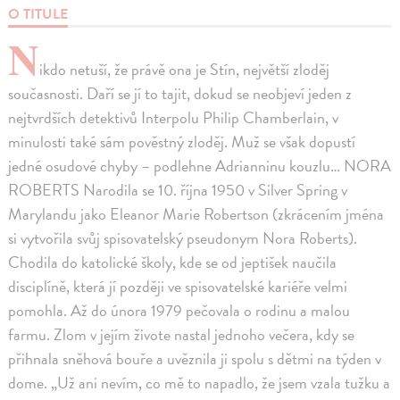
O TITULE
N
ikdo netuší, že právě ona je Stín, největší zloděj
současnosti. Daří se jí to tajit, dokud se neobjeví jeden z
nejtvrdších detektivů Interpolu Philip Chamberlain, v
minulosti také sám pověstný zloděj. Muž se však dopustí
jedné osudové chyby – podlehne Adrianninu kouzlu… NORA
ROBERTS Narodila se 10. října 1950 v Silver Spring v
Marylandu jako Eleanor Marie Robertson (zkrácením jména
si vytvořila svůj spisovatelský pseudonym Nora Roberts).
Chodila do katolické školy, kde se od jeptišek naučila
disciplíně, která jí později ve spisovatelské kariéře velmi
pomohla. Až do února 1979 pečovala o rodinu a malou
farmu. Zlom v jejím živote nastal jednoho večera, kdy se
přihnala sněhová bouře a uvěznila ji spolu s dětmi na týden v
dome. „Už ani nevím, co mě to napadlo, že jsem vzala tužku a