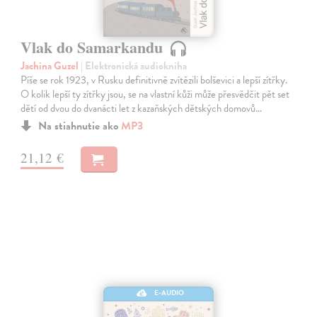
Vlak do Samarkandu
Jachina Guzel
| Elektronická audiokniha
Píše se rok 1923, v Rusku definitivně zvítězili bolševici a lepší zítřky.
O kolik lepší ty zítřky jsou, se na vlastní kůži může přesvědčit pět set
dětí od dvou do dvanácti let z kazaňských dětských domovů…
Na stiahnutie ako
MP3
21,12 €
E-AUDIO