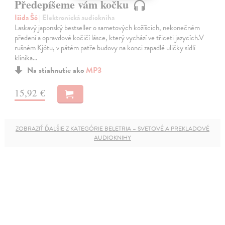
Předepíšeme vám kočku
Išida Šó
| Elektronická audiokniha
Laskavý japonský bestseller o sametových kožíšcích, nekonečném
předení a opravdové kočičí lásce, který vychází ve třiceti jazycích.V
rušném Kjótu, v pátém patře budovy na konci zapadlé uličky sídlí
klinika…
Na stiahnutie ako
MP3
15,92 €
ZOBRAZIŤ ĎALŠIE Z KATEGÓRIE BELETRIA – SVETOVÉ A PREKLADOVÉ
AUDIOKNIHY