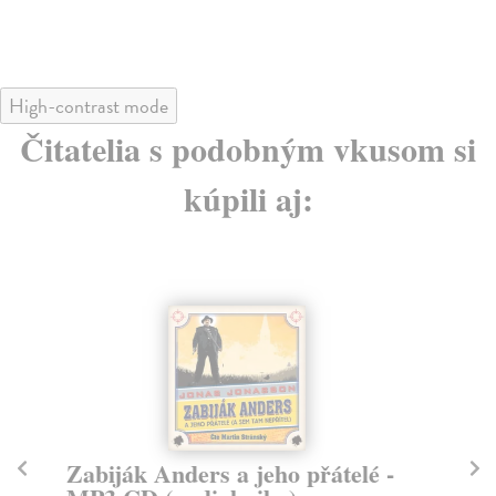
High-contrast mode
Čitatelia s podobným vkusom si
kúpili aj:
Zabiják Anders a jeho přátelé -
Za