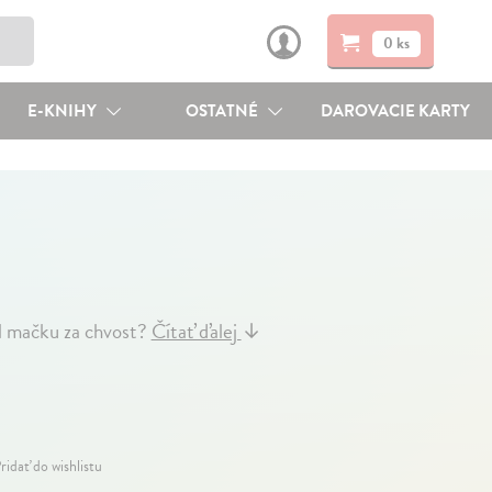
0 ks
E-KNIHY
OSTATNÉ
DAROVACIE KARTY
hal mačku za chvost?
Čítať ďalej
↓
ridať do wishlistu