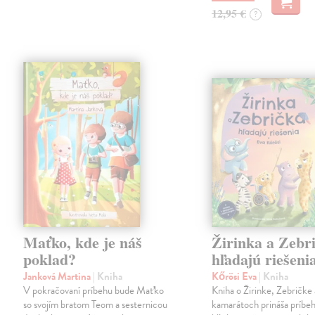
12,95 €
?
Maťko, kde je náš
Žirinka a Zebr
poklad?
hľadajú riešeni
Janková Martina
| Kniha
Kőrösi Eva
| Kniha
V pokračovaní príbehu bude Maťko
Kniha o Žirinke, Zebričke 
so svojím bratom Teom a sesternicou
kamarátoch prináša príbe