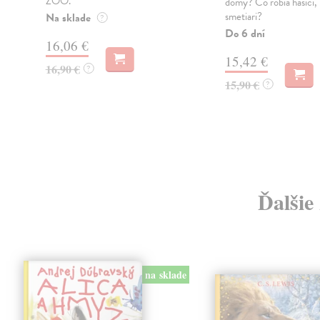
ZOO.
domy? Čo robia hasiči, p
smetiari?
Na sklade
?
Do 6 dní
16,06 €
15,42 €
16,90 €
?
15,90 €
?
Ďalšie
na sklade