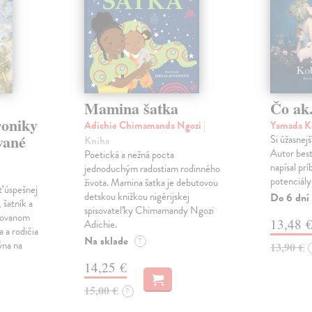
Mamina šatka
Čo ak.
roniky
Adichie Chimamanda Ngozi
|
Yamada K
vané
Si úžasnejš
Kniha
Autor best
Poetická a nežná pocta
napísal pr
jednoduchým radostiam rodinného
potenciály
života. Mamina šatka je debutovou
ť úspešnej
detskou knižkou nigérijskej
Do 6 dní
 šatník a
spisovateľky Chimamandy Ngozi
trovanom
13,48 
Adichie.
a a rodičia
Na sklade
?
ýna na
13,90 €
14,25 €
15,00 €
?