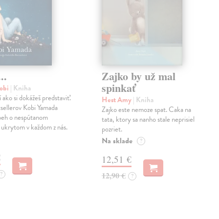
..
Zajko by už mal
spinkať
obi
| Kniha
í ako si dokážeš predstaviť.
Hest Amy
| Kniha
sellerov Kobi Yamada
Zajko este nemoze spat. Caka na
íbeh o nespútanom
tata, ktory sa nanho stale neprisiel
 ukrytom v každom z nás.
pozriet.
Na sklade
?
€
12,51 €
?
12,90 €
?