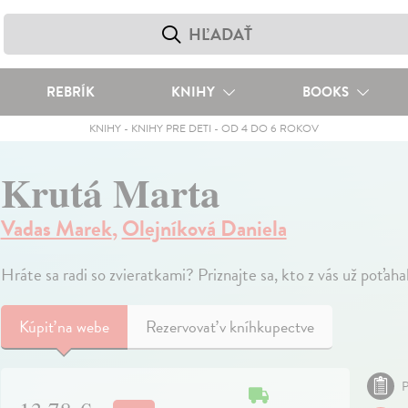
REBRÍK
KNIHY
BOOKS
KNIHY
-
KNIHY PRE DETI
-
OD 4 DO 6 ROKOV
Krutá Marta
Vadas Marek
,
Olejníková Daniela
Hráte sa radi so zvieratkami? Priznajte sa, kto z vás už poťa
Kúpiť
na webe
Rezervovať v kníhkupectve
P