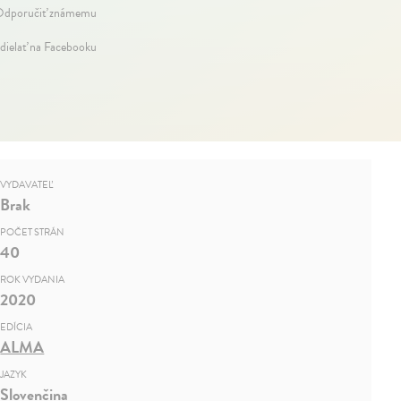
dporučiť známemu
dielať na Facebooku
VYDAVATEĽ
Brak
POČET STRÁN
40
ROK VYDANIA
2020
EDÍCIA
ALMA
JAZYK
Slovenčina