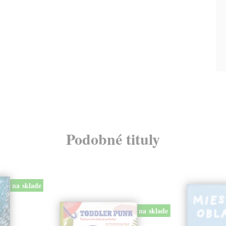
Podobné tituly
na sklade
na sklade