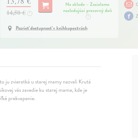
13,78 €
Na sklade – Zasielame
O
nasledujúci pracovný deň
14,50 €
?
Z
?
Pozrieť dostupnosť v kníhkupectvách
to ju zvieratká u starej mamy nazvali Krutá
íkovej vás zavedie ku starej mame, kde je
eľké prekvapenie.