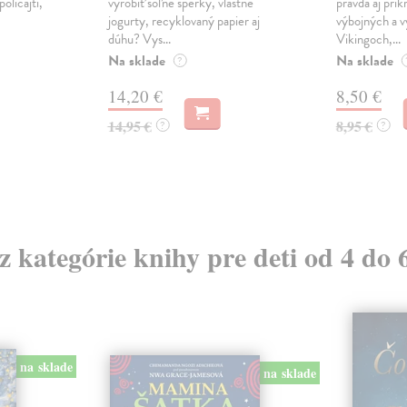
olicajti,
vyrobiť soľné šperky, vlastné
pravda aj prik
jogurty, recyklovaný papier aj
výbojných a v
dúhu? Vys...
Vikingoch,...
Na sklade
Na sklade
?
14,20 €
8,50 €
14,95 €
8,95 €
?
?
 z kategórie knihy pre deti od 4 do 
na sklade
na sklade