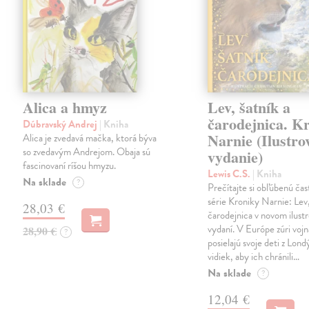
Alica a hmyz
Lev, šatník a
čarodejnica. K
Dúbravský Andrej
| Kniha
Narnie (Ilustro
Alica je zvedavá mačka, ktorá býva
so zvedavým Andrejom. Obaja sú
vydanie)
fascinovaní ríšou hmyzu.
Lewis C.S.
| Kniha
Na sklade
?
Prečítajte si obľúbenú čas
série Kroniky Narnie: Lev,
28,03 €
čarodejnica v novom ilus
vydaní. V Európe zúri vojn
28,90 €
?
posielajú svoje deti z Lond
vidiek, aby ich chránili…
Na sklade
?
12,04 €