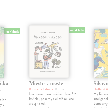
na sklade
na sklade
ička
Miesto v meste
Šikovn
a
Kubišová Tatiana
| Kniha
Holland 
Kde všade môžu žiť šťastní ľudia? V
My ľudia s
knižnici, pekárni, električke, lese,
inteligenc
a ich
ale aj na lodi.
Zeme a vyb
hy o