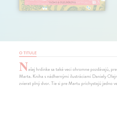
O TITULE
N
ašej hrdinke sa také veci ohromne pozdávajú, pre
Marta. Kniha s nádhernými ilustráciami Daniely Olejn
zvierat plný dvor. Tie si pre Martu prichystajú jedno v