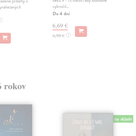
veku 9 - 13 rokov) aby slobodne
rášlené príbehy o
Vili
vykročil...
ynaliezavých
ľúb
prac
Do 4 dní
Na 
?
6,69 €
11
6,90 €
?
11,
6 rokov
na sklade