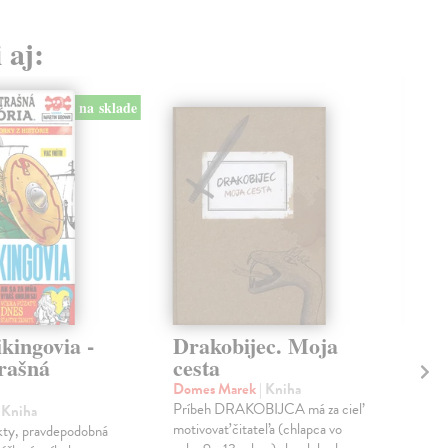
 aj:
na sklade
kingovia -
Drakobijec. Moja
Kr
rašná
cesta
st
vo
Domes Marek
| Kniha
Príbeh DRAKOBIJCA má za cieľ
| Kniha
Vil
motivovať čitateľa (chlapca vo
kty, pravdepodobná
Vo s