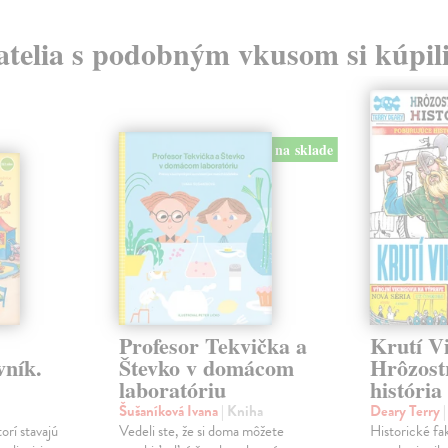
atelia s podobným vkusom si kúpili
na sklade
Profesor Tekvička a
Krutí Vi
vník.
Števko v domácom
Hrôzost
laboratóriu
história
Šušaníková Ivana
| Kniha
Deary Terry
orí stavajú
Vedeli ste, že si doma môžete
Historické fa