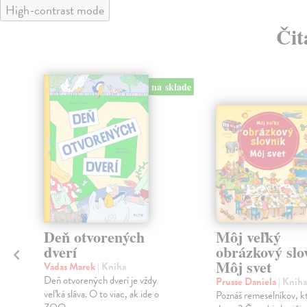
High-contrast mode
Čit
na sklade
klade
Deň otvorených
Môj veľký
dverí
obrázkový slo
Môj svet
Vadas Marek
| Kniha
Deň otvorených dverí je vždy
Prusse Daniela
| Kniha
veľká sláva. O to viac, ak ide o
Poznáš remeselníkov, kt