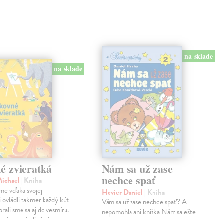
na sklade
na sklade
é zvieratká
Nám sa už zase
nechce spať
Michael
| Kniha
me vďaka svojej
Hevier Daniel
| Kniha
ii ovládli takmer každý kút
Vám sa už zase nechce spať? A
rali sme sa aj do vesmíru.
nepomohla ani knižka Nám sa ešte