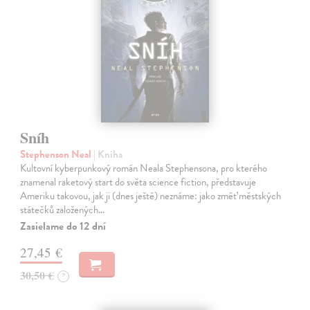
Sníh
Stephenson Neal
| Kniha
Kultovní kyberpunkový román Neala Stephensona, pro kterého
znamenal raketový start do světa science fiction, představuje
Ameriku takovou, jak ji (dnes ještě) neznáme: jako změť městských
státečků založených…
Zasielame do 12 dní
27,45 €
30,50 €
?