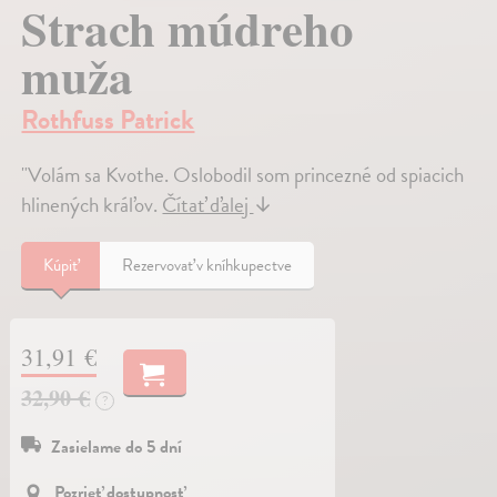
Strach múdreho
muža
Rothfuss Patrick
"Volám sa Kvothe. Oslobodil som princezné od spiacich
hlinených kráľov.
Čítať ďalej
↓
Kúpiť
Rezervovať v kníhkupectve
31,91 €
32,90 €
?
Zasielame do 5 dní
Pozrieť dostupnosť