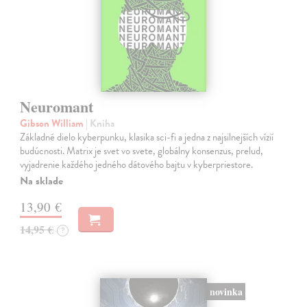
Neuromant
Gibson William
| Kniha
Základné dielo kyberpunku, klasika sci-fi a jedna z najsilnejších vízií
budúcnosti. Matrix je svet vo svete, globálny konsenzus, prelud,
vyjadrenie každého jedného dátového bajtu v kyberpriestore.
Na sklade
13,90 €
14,95 €
?
novinka