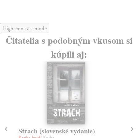
High-contrast mode
Čitatelia s podobným vkusom si
kúpili aj:
Strach (slovenské vydanie)
Ni
Karika Jozef
| Kniha
Nes