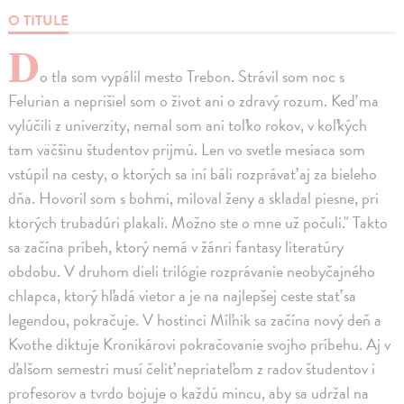
O TITULE
D
o tla som vypálil mesto Trebon. Strávil som noc s
Felurian a neprišiel som o život ani o zdravý rozum. Keď ma
vylúčili z univerzity, nemal som ani toľko rokov, v koľkých
tam väčšinu študentov prijmú. Len vo svetle mesiaca som
vstúpil na cesty, o ktorých sa iní báli rozprávať aj za bieleho
dňa. Hovoril som s bohmi, miloval ženy a skladal piesne, pri
ktorých trubadúri plakali. Možno ste o mne už počuli." Takto
sa začína príbeh, ktorý nemá v žánri fantasy literatúry
obdobu. V druhom dieli trilógie rozprávanie neobyčajného
chlapca, ktorý hľadá vietor a je na najlepšej ceste stať sa
legendou, pokračuje. V hostinci Míľnik sa začína nový deň a
Kvothe diktuje Kronikárovi pokračovanie svojho príbehu. Aj v
ďalšom semestri musí čeliť nepriateľom z radov študentov i
profesorov a tvrdo bojuje o každú mincu, aby sa udržal na