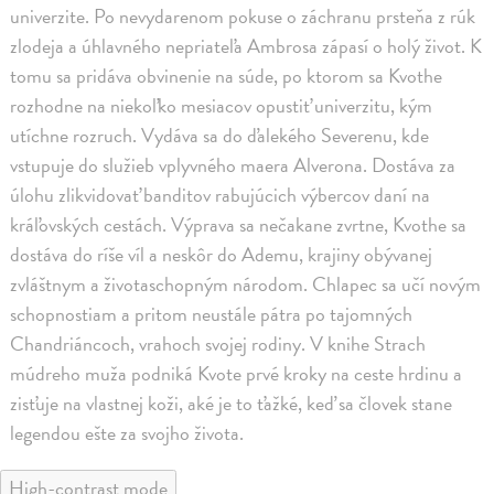
univerzite. Po nevydarenom pokuse o záchranu prsteňa z rúk
zlodeja a úhlavného nepriateľa Ambrosa zápasí o holý život. K
tomu sa pridáva obvinenie na súde, po ktorom sa Kvothe
rozhodne na niekoľko mesiacov opustiť univerzitu, kým
utíchne rozruch. Vydáva sa do ďalekého Severenu, kde
vstupuje do služieb vplyvného maera Alverona. Dostáva za
úlohu zlikvidovať banditov rabujúcich výbercov daní na
kráľovských cestách. Výprava sa nečakane zvrtne, Kvothe sa
dostáva do ríše víl a neskôr do Ademu, krajiny obývanej
zvláštnym a životaschopným národom. Chlapec sa učí novým
schopnostiam a pritom neustále pátra po tajomných
Chandriáncoch, vrahoch svojej rodiny. V knihe Strach
múdreho muža podniká Kvote prvé kroky na ceste hrdinu a
zisťuje na vlastnej koži, aké je to ťažké, keď sa človek stane
legendou ešte za svojho života.
High-contrast mode