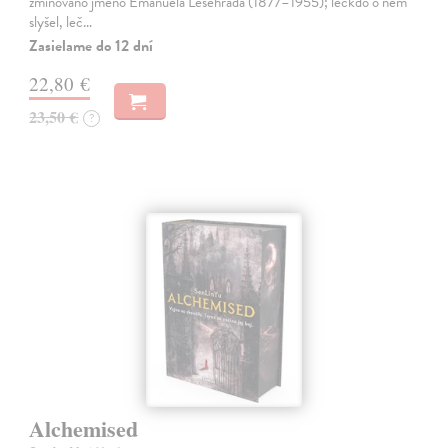
zmiňováno jméno Emanuela Lešehrada (1877–1955); leckdo o něm
slyšel, leč…
Zasielame do 12 dní
22,80 €
23,50 €
?
Alchemised