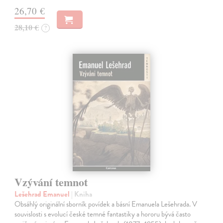
26,70 €
28,10 €
?
Vzývání temnot
Lešehrad Emanuel
| Kniha
Obsáhlý originální sborník povídek a básní Emanuela Lešehrada. V
souvislosti s evolucí české temné fantastiky a hororu bývá často