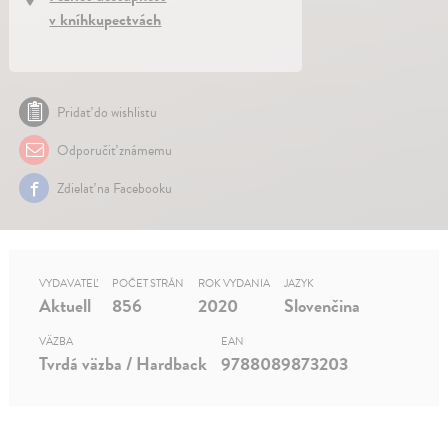
v kníhkupectvách
Pridať do wishlistu
Odporučiť známemu
Zdielať na Facebooku
VYDAVATEĽ
POČET STRÁN
ROK VYDANIA
JAZYK
Aktuell
856
2020
Slovenčina
VÄZBA
EAN
Tvrdá väzba / Hardback
9788089873203