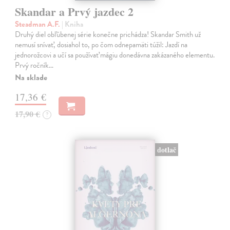
Skandar a Prvý jazdec 2
Steadman A.F.
| Kniha
Druhý diel obľúbenej série konečne prichádza! Skandar Smith už
nemusí snívať, dosiahol to, po čom odnepamäti túžil: Jazdí na
jednorožcovi a učí sa používať mágiu donedávna zakázaného elementu.
Prvý ročník…
Na sklade
17,36 €
17,90 €
?
dotlač