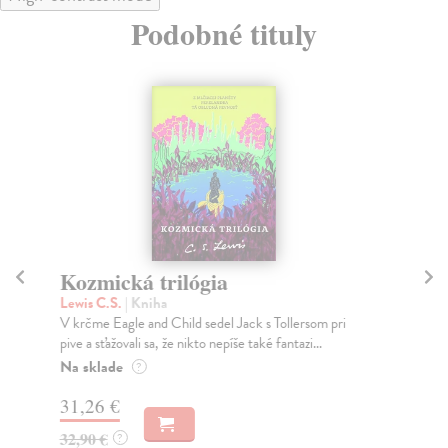
Podobné tituly
Kozmická trilógia
M
Lewis C.S.
| Kniha
Sa
V krčme Eagle and Child sedel Jack s Tollersom pri
Vin
pive a sťažovali sa, že nikto nepíše také fantazi...
pri
Na sklade
Do
?
31,26 €
29
32,90 €
29
?