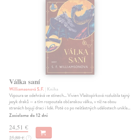
Válka saní
Williamsonová S.F.
| Kniha
Vzpoura se odehrává ve stínech… Vivien Vlaštopírková rozluštila tajný
jazyk draků — a tím rozpoutala občanskou válku, v níž na obou
stranách bojují draci i lidé. Poté co po nešťastných událostech unikla…
Zasielame do 12 dní
24,51 €
25,80 €
?