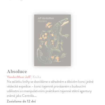
Absoluce
VanderMeer Jeff
| Kniha
Na začátku knihy se dozvídáme o záhadném a děsivém konci jedné
vědecké expedice – konci tajemně provázaném s budoucími
událostmi a s manipulativními praktikami tajemné státní agentury
známé jako Centrála.…
Zasielame do 12 dní