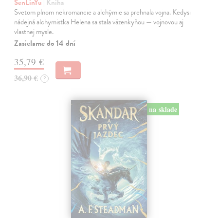
SenLinYu
| Kniha
Svetom plnom nekromancie a alchýmie sa prehnala vojna. Kedysi
nádejná alchymistka Helena sa stala väzenkyňou — vojnovou aj
vlastnej mysle.
Zasielame do 14 dní
35,79 €
36,90 €
?
na sklade