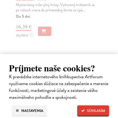
Mysteriózny triler plný hrôzy. Vyhorený tridsiatnik sa
Pat
po rokoch vracia do prímestskej štvrte na úpä...
súč
Do 5 dní
Do
16,39 €
12
16,90 €
12
?
Ďalšie z kategórie fantasy / sci-fi
Príjmete naše cookies?
K prevádzke internetového kníhkupectva Artforum
na sklade
využívame cookies slúžiace na zabezpečenie a meranie
funkčnosti, marketingové účely a zaistenie vášho
maximálneho pohodlia a spokojnosti.
NASTAVENIA
SÚHLASÍM