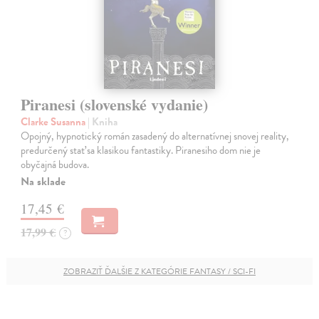
Piranesi (slovenské vydanie)
Clarke Susanna
| Kniha
Opojný, hypnotický román zasadený do alternatívnej snovej reality,
predurčený stať sa klasikou fantastiky. Piranesiho dom nie je
obyčajná budova.
Na sklade
17,45 €
17,99 €
?
ZOBRAZIŤ ĎALŠIE Z KATEGÓRIE FANTASY / SCI-FI