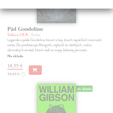
Pád Gondolinu
Tolkien J.R.R.
| Kniha
Legenda o páde Gondolinu hovorí o boji dvoch najväčších mocností
sveta. Zlo predstavuje Morgoth, najhorší zo všetkých, vodca
obrovských armád, ktoré riadi zo svojej železnej pevnosti.
Na sklade
18,55 €
19,95 €
?
na sklade