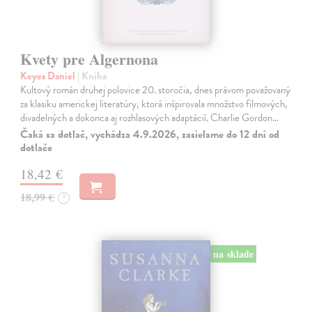
Kvety pre Algernona
Keyes Daniel
| Kniha
Kultový román druhej polovice 20. storočia, dnes právom považovaný
za klasiku americkej literatúry, ktorá inšpirovala množstvo filmových,
divadelných a dokonca aj rozhlasových adaptácií. Charlie Gordon…
Čaká sa dotlač, vychádza 4.9.2026, zasielame do 12 dní od
dotlače
18,42 €
18,99 €
?
na sklade