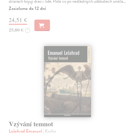
stranách bojují draci i lidé. Poté co po nešťastných událostech unikla…
Zasielame do 12 dní
24,51 €
25,80 €
?
Vzývání temnot
Lešehrad Emanuel
| Kniha