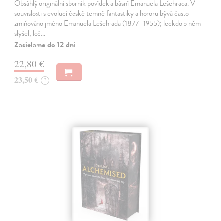
Obsáhlý originální sborník povídek a básní Emanuela Lešehrada. V
souvislosti s evolucí české temné fantastiky a hororu bývá často
zmiňováno jméno Emanuela Lešehrada (1877–1955); leckdo o něm
slyšel, leč…
Zasielame do 12 dní
22,80 €
23,50 €
?