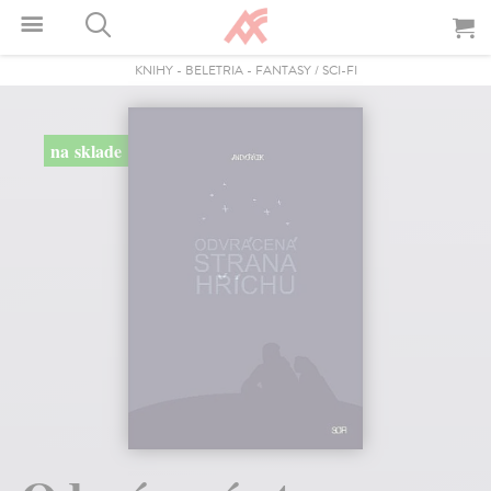
KNIHY
-
BELETRIA
-
FANTASY / SCI-FI
na sklade