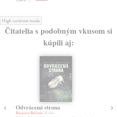
High-contrast mode
Čitatelia s podobným vkusom si
kúpili aj:
Odvrácená strana
K
Bauerová Belinda
| Kniha
Mi