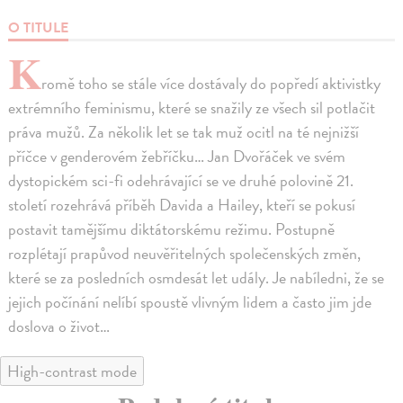
O TITULE
K
romě toho se stále více dostávaly do popředí aktivistky
extrémního feminismu, které se snažily ze všech sil potlačit
práva mužů. Za několik let se tak muž ocitl na té nejnižší
příčce v genderovém žebříčku… Jan Dvořáček ve svém
dystopickém sci-fi odehrávající se ve druhé polovině 21.
století rozehrává příběh Davida a Hailey, kteří se pokusí
postavit tamějšímu diktátorskému režimu. Postupně
rozplétají prapůvod neuvěřitelných společenských změn,
které se za posledních osmdesát let udály. Je nabíledni, že se
jejich počínání nelíbí spoustě vlivným lidem a často jim jde
doslova o život…
High-contrast mode