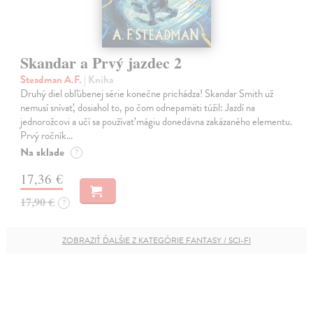
Skandar a Prvý jazdec 2
Steadman A.F.
| Kniha
Druhý diel obľúbenej série konečne prichádza! Skandar Smith už
nemusí snívať, dosiahol to, po čom odnepamäti túžil: Jazdí na
jednorožcovi a učí sa používať mágiu donedávna zakázaného elementu.
Prvý ročník…
Na sklade
?
17,36 €
17,90 €
?
ZOBRAZIŤ ĎALŠIE Z KATEGÓRIE FANTASY / SCI-FI