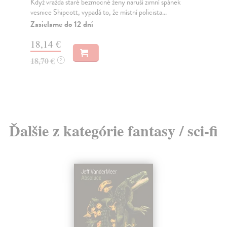
Když vražda staré bezmocné ženy naruší zimní spánek
Tot
vesnice Shipcott, vypadá to, že místní policista...
dys
Zasielame do 12 dní
Za
18,14 €
20
18,70 €
20
?
Ďalšie z kategórie fantasy / sci-fi