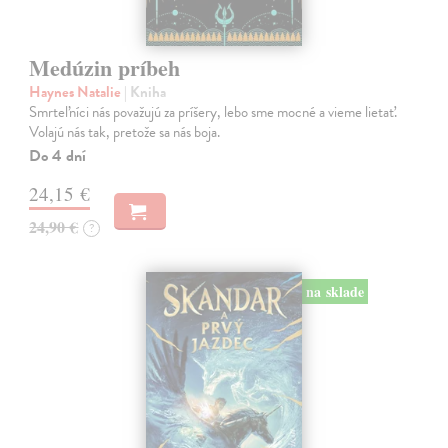
Medúzin príbeh
Haynes Natalie
| Kniha
Smrteľníci nás považujú za príšery, lebo sme mocné a vieme lietať.
Volajú nás tak, pretože sa nás boja.
Do 4 dní
24,15 €
24,90 €
?
na sklade