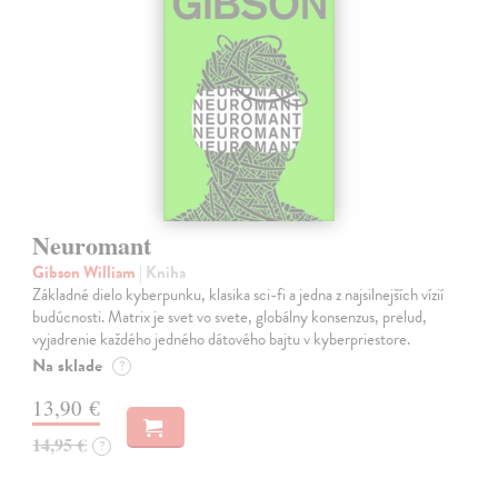
Neuromant
Gibson William
| Kniha
Základné dielo kyberpunku, klasika sci-fi a jedna z najsilnejších vízií
budúcnosti. Matrix je svet vo svete, globálny konsenzus, prelud,
vyjadrenie každého jedného dátového bajtu v kyberpriestore.
Na sklade
?
13,90 €
14,95 €
?