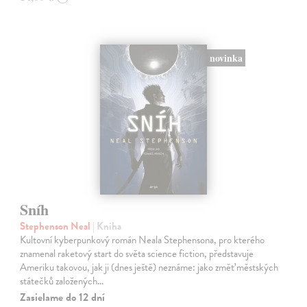
novinka
Sníh
Stephenson Neal
| Kniha
Kultovní kyberpunkový román Neala Stephensona, pro kterého
znamenal raketový start do světa science fiction, představuje
Ameriku takovou, jak ji (dnes ještě) neznáme: jako změť městských
státečků založených…
Zasielame do 12 dní