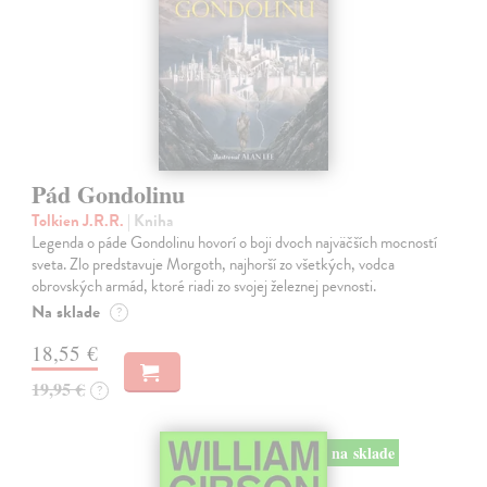
Pád Gondolinu
Tolkien J.R.R.
| Kniha
Legenda o páde Gondolinu hovorí o boji dvoch najväčších mocností
sveta. Zlo predstavuje Morgoth, najhorší zo všetkých, vodca
obrovských armád, ktoré riadi zo svojej železnej pevnosti.
Na sklade
?
18,55 €
19,95 €
?
na sklade