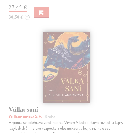
27,45 €
30,50 €
?
Válka saní
Williamsonová S.F.
| Kniha
Vzpoura se odehrává ve stínech… Vivien Vlaštopírková rozluštila tajný
jazyk draků — a tím rozpoutala občanskou válku, v níž na obou