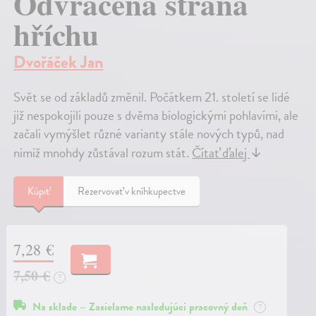
Odvrácená strana
hříchu
Dvořáček Jan
Svět se od základů změnil. Počátkem 21. století se lidé
již nespokojili pouze s dvěma biologickými pohlavími, ale
začali vymýšlet různé varianty stále nových typů, nad
nimiž mnohdy zůstával rozum stát.
Čítať ďalej
↓
Kúpiť
Rezervovať v kníhkupectve
7,28 €
7,50 €
?
Na sklade – Zasielame nasledujúci pracovný deň
?