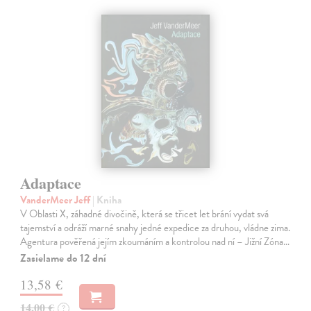
Adaptace
VanderMeer Jeff
| Kniha
V Oblasti X, záhadné divočině, která se třicet let brání vydat svá
tajemství a odráží marné snahy jedné expedice za druhou, vládne zima.
Agentura pověřená jejím zkoumáním a kontrolou nad ní – Jižní Zóna…
Zasielame do 12 dní
13,58 €
14,00 €
?