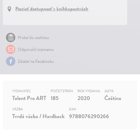
Pozrieť dostupnosť v kníhkupectvách
Pridať do wishlistu
Odporučiť známemu
Zdielať na Facebooku
VYDAVATEĽ
POČET STRÁN
ROK VYDANIA
JAZYK
Talent Pro ART
185
2020
Čeština
VÄZBA
EAN
Tvrdá väzba / Hardback
9788076290266