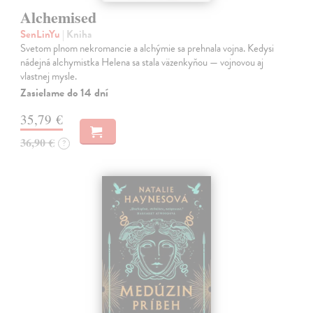
Alchemised
SenLinYu
| Kniha
Svetom plnom nekromancie a alchýmie sa prehnala vojna. Kedysi
nádejná alchymistka Helena sa stala väzenkyňou — vojnovou aj
vlastnej mysle.
Zasielame do 14 dní
35,79 €
36,90 €
?