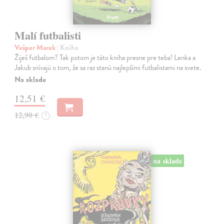
Malí futbalisti
Vešper Marek
| Kniha
Žiješ futbalom? Tak potom je táto kniha presne pre teba! Lenka a
Jakub snívajú o tom, že sa raz stanú najlepšími futbalistami na svete.
Na sklade
12,51 €
12,90 €
?
na sklade