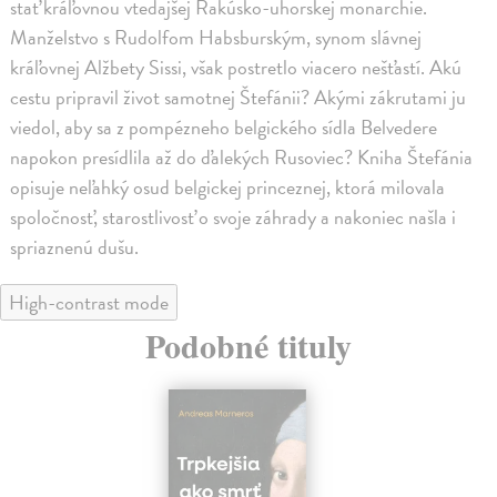
stať kráľovnou vtedajšej Rakúsko-uhorskej monarchie.
Manželstvo s Rudolfom Habsburským, synom slávnej
kráľovnej Alžbety Sissi, však postretlo viacero nešťastí. Akú
cestu pripravil život samotnej Štefánii? Akými zákrutami ju
viedol, aby sa z pompézneho belgického sídla Belvedere
napokon presídlila až do ďalekých Rusoviec? Kniha Štefánia
opisuje neľahký osud belgickej princeznej, ktorá milovala
spoločnosť, starostlivosť o svoje záhrady a nakoniec našla i
spriaznenú dušu.
High-contrast mode
Podobné tituly