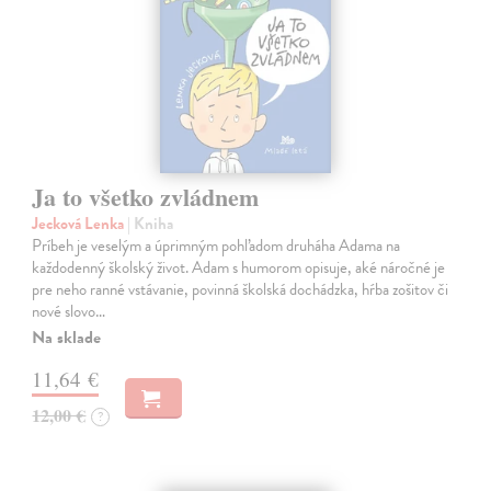
Ja to všetko zvládnem
Jecková Lenka
| Kniha
Príbeh je veselým a úprimným pohľadom druháha Adama na
každodenný školský život. Adam s humorom opisuje, aké náročné je
pre neho ranné vstávanie, povinná školská dochádzka, hŕba zošitov či
nové slovo…
Na sklade
11,64 €
12,00 €
?