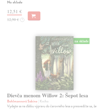
Na sklade
12,51 €
12,90 €
?
na sklade
Dievča menom Willow 2: Šepot lesa
Bohlmannová Sabine
| Kniha
Vydajte sa na ďalšiu výpravu do čarovného lesa a presvedčte sa, že