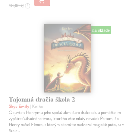
18,00 €
?
na sklade
Tajomná dračia škola 2
Skye Emily
| Kniha
Objavte s Henrym a jeho spolužiakmi čaro drakobalu a pomôžte im
vypátrať záhadného tvora, ktorého ešte nikdy nevideli Po tom, čo
Henry našiel Fénixa, s ktorým okamžite nadviazal magické puto, sa v
škole…