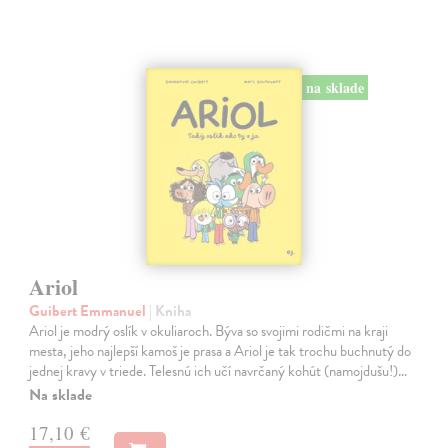
na sklade
Ariol
Guibert Emmanuel
| Kniha
Ariol je modrý oslík v okuliaroch. Býva so svojimi rodičmi na kraji
mesta, jeho najlepší kamoš je prasa a Ariol je tak trochu buchnutý do
jednej kravy v triede. Telesnú ich učí navrčaný kohút (namojdušu!)…
Na sklade
17,10 €