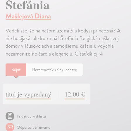
Štefánia
Mašlejová Diana
Vedeli ste, že na našom území žila kedysi princezná? A
nie hocijaká, ale korunná! Štefánia Belgická našla svoj
domov v Rusovciach a tamojšiemu kaštieľu vdýchla
nezameniteľné čaro a eleganciu.
Čítať ďalej
↓
Kúpiť
Rezervovať v kníhkupectve
titul je vypredaný
12,00 €
Pridať do wishlistu
Odporučiť známemu