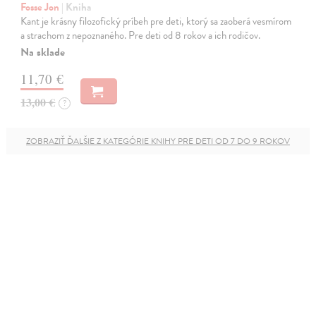
Fosse Jon
| Kniha
Kant je krásny filozofický príbeh pre deti, ktorý sa zaoberá vesmírom
a strachom z nepoznaného. Pre deti od 8 rokov a ich rodičov.
Na sklade
11,70 €
13,00 €
?
ZOBRAZIŤ ĎALŠIE Z KATEGÓRIE KNIHY PRE DETI OD 7 DO 9 ROKOV