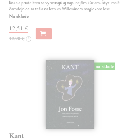
láska a priateľstvo sa vyrovnajú aj najsilnejším kúzlam. Štyri malé
čarodejnice sa tešia na leto vo Willowinom magickom lese.
Na sklade
12,51 €
12,90 €
?
na sklade
Kant