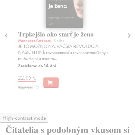
Trpkejšia ako smrť je žena
P
Marneros Andreas
| Kniha
Bor
JE TO MOŽNO NAJVÄČŠIA REVOLÚCIA
Tát
NAŠICH DNÍ: rovnocennosť a rovnoprávnosť ženy a
Bor
muža. Vojna a mier m...
Na
Zasielame do 14 dní
18
22,05 €
19
24,50 €
?
High-contrast mode
Čitatelia s podobným vkusom si