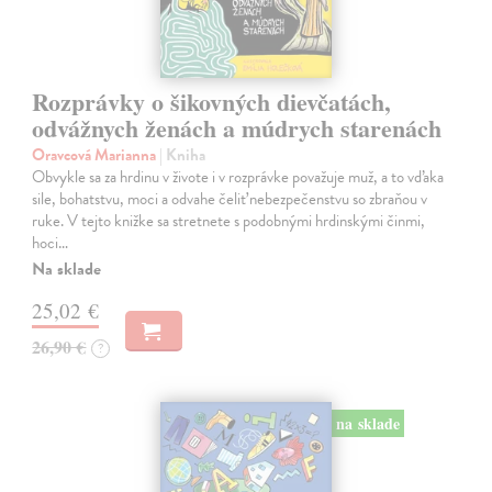
Rozprávky o šikovných dievčatách,
odvážnych ženách a múdrych starenách
Oravcová Marianna
| Kniha
Obvykle sa za hrdinu v živote i v rozprávke považuje muž, a to vďaka
sile, bohatstvu, moci a odvahe čeliť nebezpečenstvu so zbraňou v
ruke. V tejto knižke sa stretnete s podobnými hrdinskými činmi,
hoci…
Na sklade
25,02 €
26,90 €
?
na sklade