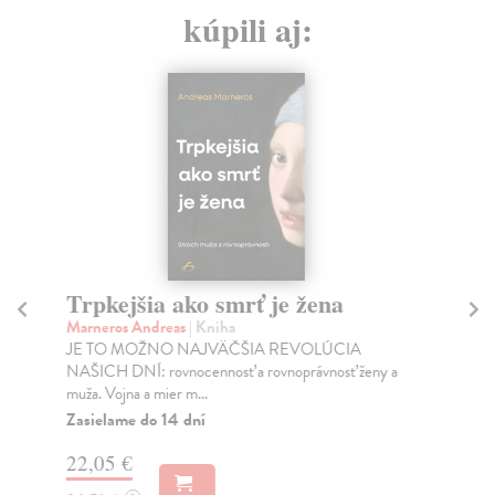
kúpili aj:
Trpkejšia ako smrť je žena
P
Marneros Andreas
| Kniha
Bor
JE TO MOŽNO NAJVÄČŠIA REVOLÚCIA
Tát
NAŠICH DNÍ: rovnocennosť a rovnoprávnosť ženy a
Bor
muža. Vojna a mier m...
Na
Zasielame do 14 dní
18
22,05 €
19