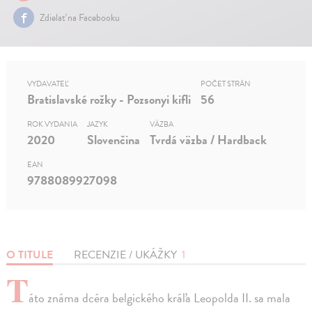
Zdielať na Facebooku
VYDAVATEĽ
POČET STRÁN
Bratislavské rožky - Pozsonyi kifli
56
ROK VYDANIA
JAZYK
VÄZBA
2020
Slovenčina
Tvrdá väzba / Hardback
EAN
9788089927098
O TITULE
RECENZIE / UKÁŽKY
1
T
áto známa dcéra belgického kráľa Leopolda II. sa mala