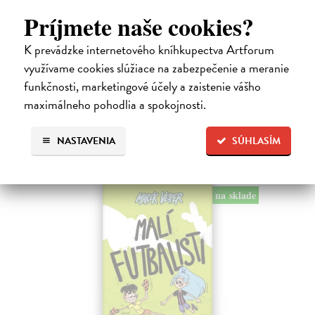
Ariol 4
Príjmete naše cookies?
Guibert Emmanuel
| Kniha
K prevádzke internetového kníhkupectva Artforum
PEŤULA je krásna a ako pekne vonia! Ariol sedí v triede rovno za ňou
a vo svojich myšlienkach ju zasýpa komplimentami. Dokonca si
využívame cookies slúžiace na zabezpečenie a meranie
predstavuje, ako jej hovorí, že ju miluje.
funkčnosti, marketingové účely a zaistenie vášho
Na sklade
maximálneho pohodlia a spokojnosti.
17,10 €
NASTAVENIA
SÚHLASÍM
18,00 €
?
na sklade