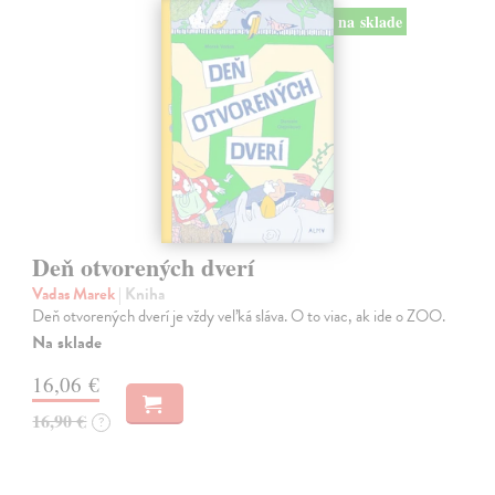
na sklade
Deň otvorených dverí
Vadas Marek
| Kniha
Deň otvorených dverí je vždy veľká sláva. O to viac, ak ide o ZOO.
Na sklade
16,06 €
16,90 €
?