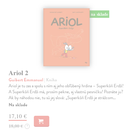
na sklade
Ariol 2
Guibert Emmanuel
| Kniha
Ariol je tu zas a spolu s ním aj jeho obľúbený hrdina – Superkôň Erdži!
A Superkôň Erdži má, prosím pekne, aj vlastnú pesničku! Poznáte ju?
Ak by náhodou nie, tu sú jej slová: „Superkôň Erdži je strážcom…
Na sklade
17,10 €
18,00 €
?