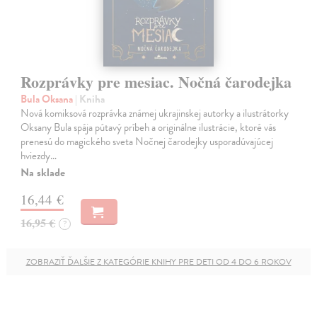
Rozprávky pre mesiac. Nočná čarodejka
Bula Oksana
| Kniha
Nová komiksová rozprávka známej ukrajinskej autorky a ilustrátorky
Oksany Bula spája pútavý príbeh a originálne ilustrácie, ktoré vás
prenesú do magického sveta Nočnej čarodejky usporadúvajúcej
hviezdy…
Na sklade
16,44 €
16,95 €
?
ZOBRAZIŤ ĎALŠIE Z KATEGÓRIE KNIHY PRE DETI OD 4 DO 6 ROKOV