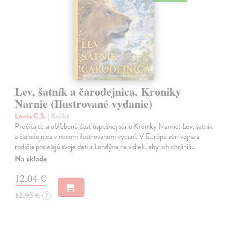
Lev, šatník a čarodejnica. Kroniky
Narnie (Ilustrované vydanie)
Lewis C.S.
| Kniha
Prečítajte si obľúbenú časť úspešnej série Kroniky Narnie: Lev, šatník
a čarodejnica v novom ilustrovanom vydaní. V Európe zúri vojna a
rodičia posielajú svoje deti z Londýna na vidiek, aby ich chránili…
Na sklade
12,04 €
12,95 €
?