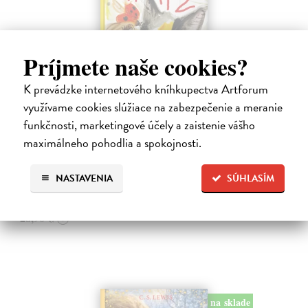
Príjmete naše cookies?
K prevádzke internetového kníhkupectva Artforum
Alica a hmyz
využívame cookies slúžiace na zabezpečenie a meranie
funkčnosti, marketingové účely a zaistenie vášho
Dúbravský Andrej
| Kniha
Alica je zvedavá mačka, ktorá býva so zvedavým Andrejom. Obaja sú
maximálneho pohodlia a spokojnosti.
fascinovaní ríšou hmyzu.
Na sklade
NASTAVENIA
SÚHLASÍM
28,03 €
28,90 €
?
na sklade