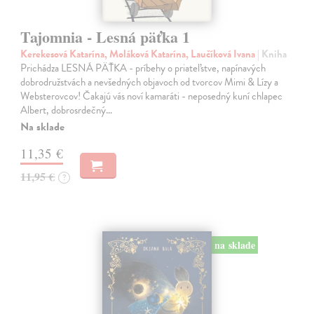
Tajomnia - Lesná päťka 1
Kerekesová Katarína, Moláková Katarína, Laučíková Ivana
| Kniha
Prichádza LESNÁ PÄŤKA - príbehy o priateľstve, napínavých
dobrodružstvách a nevšedných objavoch od tvorcov Mimi & Lízy a
Websterovcov! Čakajú vás noví kamaráti - neposedný kuní chlapec
Albert, dobrosrdečný…
Na sklade
11,35 €
11,95 €
?
na sklade