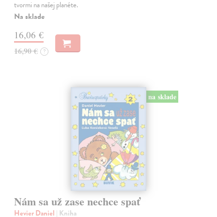
tvormi na našej planéte.
Na sklade
16,06 €
16,90 €
?
na sklade
Nám sa už zase nechce spať
Hevier Daniel
| Kniha