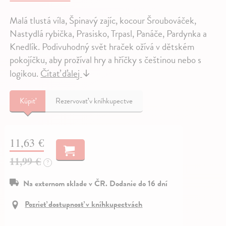
Malá tlustá víla, Špinavý zajíc, kocour Šroubováček,
Nastydlá rybička, Prasisko, Trpasl, Panáče, Pardynka a
Knedlík. Podivuhodný svět hraček ožívá v dětském
pokojíčku, aby prožíval hry a hříčky s češtinou nebo s
logikou.
Čítať ďalej
↓
Kúpiť
Rezervovať v kníhkupectve
11,63 €
11,99 €
?
Na externom sklade v ČR. Dodanie do 16 dní
Pozrieť dostupnosť v kníhkupectvách