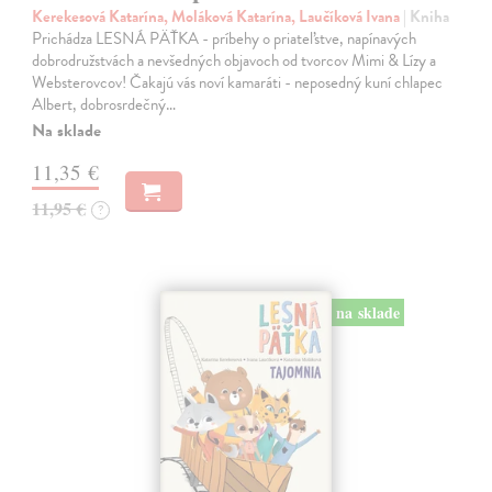
Kerekesová Katarína, Moláková Katarína, Laučíková Ivana
| Kniha
Prichádza LESNÁ PÄŤKA - príbehy o priateľstve, napínavých
dobrodružstvách a nevšedných objavoch od tvorcov Mimi & Lízy a
Websterovcov! Čakajú vás noví kamaráti - neposedný kuní chlapec
Albert, dobrosrdečný…
Na sklade
11,35 €
11,95 €
?
na sklade