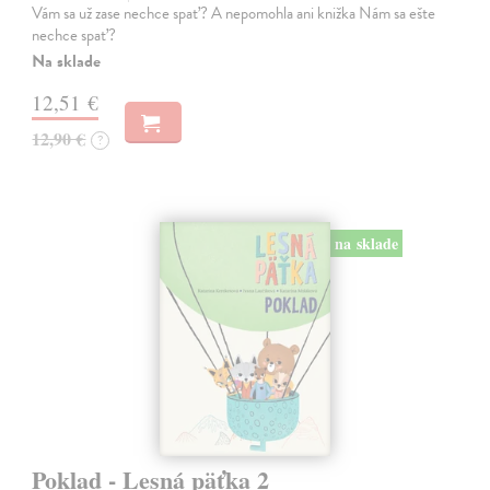
Vám sa už zase nechce spať? A nepomohla ani knižka Nám sa ešte
nechce spať?
Na sklade
12,51 €
12,90 €
?
na sklade
Poklad - Lesná päťka 2