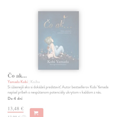
Čo ak...
Yamada Kobi
| Kniha
Si úžasnejší ako si dokážeš predstaviť. Autor bestsellerov Kobi Yamada
napísal príbeh o nespútanom potenciály ukrytom v každom z nás.
Do 4 dní
13,48 €
13,90 €