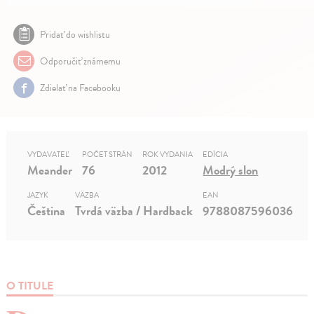
Pridať do wishlistu
Odporučiť známemu
Zdielať na Facebooku
VYDAVATEĽ
POČET STRÁN
ROK VYDANIA
EDÍCIA
Meander
76
2012
Modrý slon
JAZYK
VÄZBA
EAN
Čeština
Tvrdá väzba / Hardback
9788087596036
O TITULE