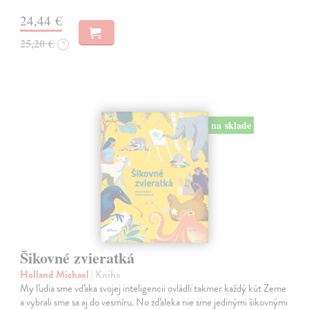
24,44 €
25,20 €
?
na sklade
Šikovné zvieratká
Holland Michael
| Kniha
My ľudia sme vďaka svojej inteligencii ovládli takmer každý kút Zeme
a vybrali sme sa aj do vesmíru. No zďaleka nie sme jedinými šikovnými