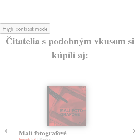
High-contrast mode
Čitatelia s podobným vkusom si
kúpili aj:
Malí fotografové
M
Forejt Jiří
| Kniha
Mu