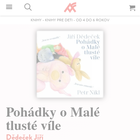
KNIHY
-
KNIHY PRE DETI
-
OD 4 DO 6 ROKOV
Pohádky o Malé
tlusté víle
Dědeček Jiří