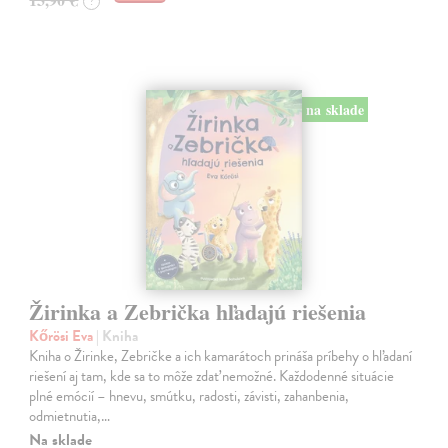
?
na sklade
Žirinka a Zebrička hľadajú riešenia
Kőrösi Eva
| Kniha
Kniha o Žirinke, Zebričke a ich kamarátoch prináša príbehy o hľadaní
riešení aj tam, kde sa to môže zdať nemožné. Každodenné situácie
plné emócií – hnevu, smútku, radosti, závisti, zahanbenia,
odmietnutia,…
Na sklade