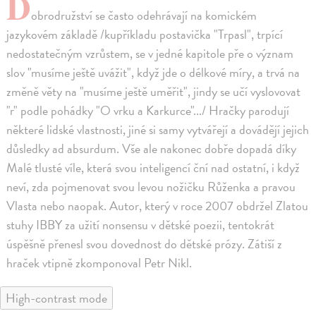
D
obrodružství se často odehrávají na komickém
jazykovém základě /kupříkladu postavička "Trpasl", trpící
nedostatečným vzrůstem, se v jedné kapitole pře o význam
slov "musíme ještě uvážit", když jde o délkové míry, a trvá na
změně věty na "musíme ještě uměřit", jindy se učí vyslovovat
"r" podle pohádky "O vrku a Karkurce".../ Hračky parodují
některé lidské vlastnosti, jiné si samy vytvářejí a dovádějí jejich
důsledky ad absurdum. Vše ale nakonec dobře dopadá díky
Malé tlusté víle, která svou inteligencí ční nad ostatní, i když
neví, zda pojmenovat svou levou nožičku Růženka a pravou
Vlasta nebo naopak. Autor, který v roce 2007 obdržel Zlatou
stuhy IBBY za užití nonsensu v dětské poezii, tentokrát
úspěšně přenesl svou dovednost do dětské prózy. Zátiší z
hraček vtipně zkomponoval Petr Nikl.
High-contrast mode