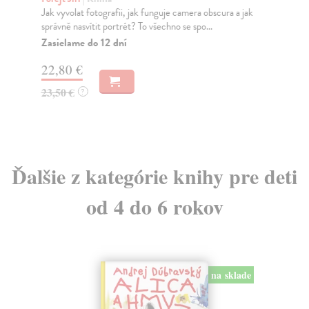
Jak vyvolat fotografii, jak funguje camera obscura a jak
Han
správně nasvítit portrét? To všechno se spo...
ve 
Zasielame do 12 dní
Ča
do 
22,80 €
11
23,50 €
?
12
Ďalšie z kategórie knihy pre deti
od 4 do 6 rokov
na sklade