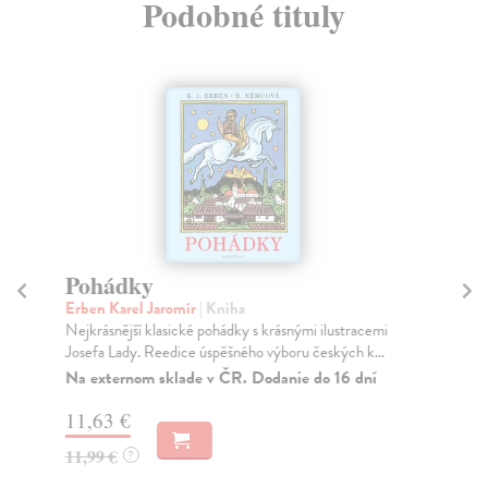
Podobné tituly
Pohádky
P
Erben Karel Jaromír
| Kniha
Erb
Nejkrásnější klasické pohádky s krásnými ilustracemi
Nej
Josefa Lady. Reedice úspěšného výboru českých k...
Jos
Na externom sklade v ČR. Dodanie do 16 dní
Za
11,63 €
10
11,99 €
10
?