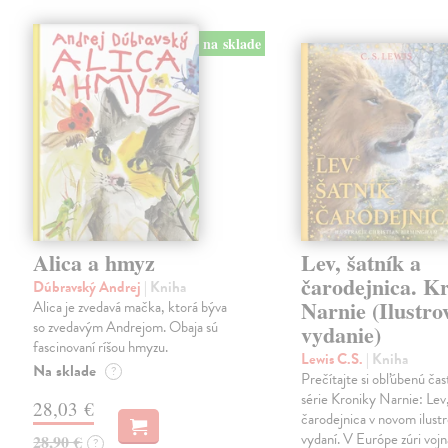
na sklade
Alica a hmyz
Lev, šatník a
čarodejnica. K
Dúbravský Andrej
| Kniha
Narnie (Ilustro
Alica je zvedavá mačka, ktorá býva
so zvedavým Andrejom. Obaja sú
vydanie)
fascinovaní ríšou hmyzu.
Lewis C.S.
| Kniha
Na sklade
?
Prečítajte si obľúbenú čas
série Kroniky Narnie: Lev,
28,03 €
čarodejnica v novom ilus
vydaní. V Európe zúri vojn
28,90 €
?