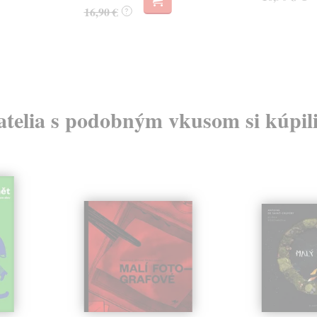
16,90 €
?
atelia s podobným vkusom si kúpili