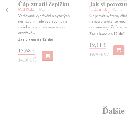
Čáp ztratil čepičku
Jak si porozu
Král Robin
| Kniha
Lesiv Andrij
| Kniha
Veršované vyprávění o bytových
Co je svět světem, všichn
nesnázích mladé čapí rodiny na
na naší planetě, se mezi
stránkách leporela vázaného v
dorozumívají. Zvířata, ros
oranžové...
Zasielame do 12 dní
Zasielame do 12 dní
í
19,11 €
13,68 €
19,70 €
?
14,10 €
?
Ďalšie