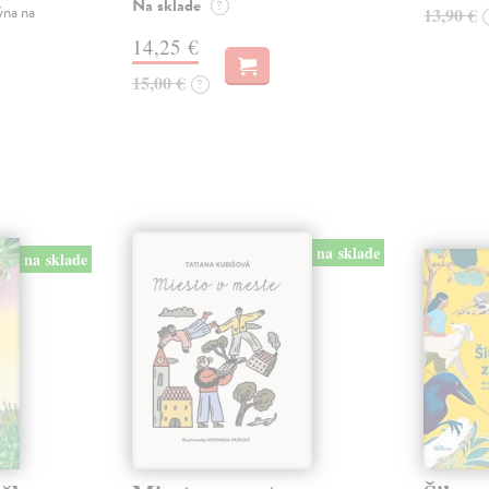
Na sklade
?
ýna na
13,90 €
14,25 €
15,00 €
?
na sklade
na sklade