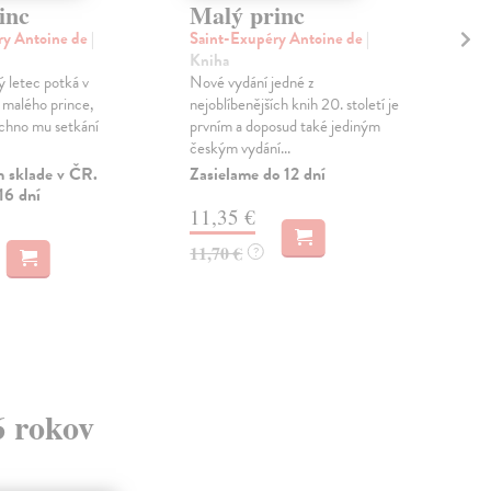
inc
Malý princ
Ja
št
ry Antoine de
|
Saint-Exupéry Antoine de
|
Kniha
Kar
 letec potká v
Nové vydání jedné z
A v 
i malého prince,
nejoblíbenějších knih 20. století je
štik
echno mu setkání
prvním a doposud také jediným
Elin
českým vydání...
kaž..
 sklade v ČR.
Zasielame do 12 dní
Na 
16 dní
11,35 €
17
11,70 €
?
18,
6 rokov