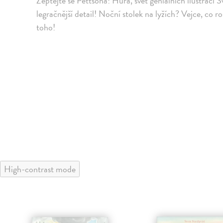
Zeptejte se Pettsona! Hurá, svět geniálních ilustrací 
legračnější detail! Noční stolek na lyžích? Vejce, co
toho!
High-contrast mode