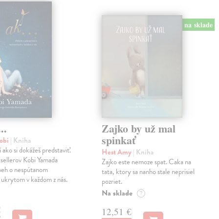
na sklade
..
Zajko by už mal
spinkať
obi
| Kniha
í ako si dokážeš predstaviť.
Hest Amy
| Kniha
sellerov Kobi Yamada
Zajko este nemoze spat. Caka na
íbeh o nespútanom
tata, ktory sa nanho stale neprisiel
 ukrytom v každom z nás.
pozriet.
Na sklade
?
€
12,51 €