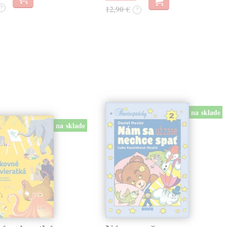
?
12,90 €
?
na sklade
na sklade