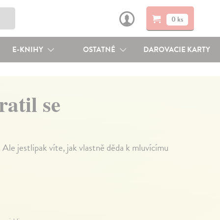
0 ks
E-KNIHY
OSTATNÉ
DAROVACIE KARTY
atil se
le jestlipak víte, jak vlastně děda k mluvícímu