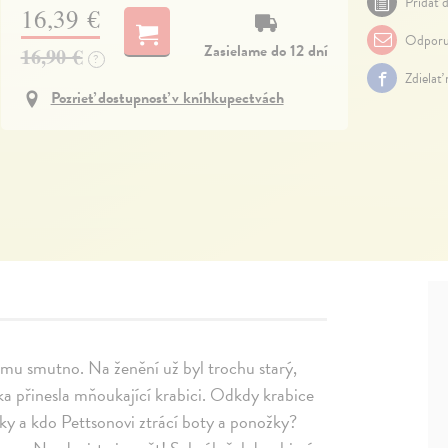
Pridať d
16,39 €
Odporu
Zasielame do 12 dní
16,90 €
?
Zdielať
Pozrieť dostupnosť v kníhkupectvách
 mu smutno. Na ženění už byl trochu starý,
ka přinesla mňoukající krabici. Odkdy krabice
y a kdo Pettsonovi ztrácí boty a ponožky?