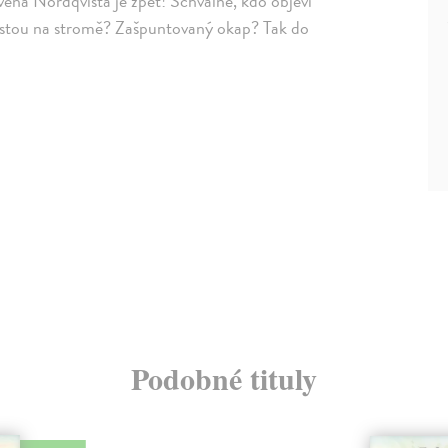
Svena Nordqvista je zpět! Schválně, kdo objeví
 rostou na stromě? Zašpuntovaný okap? Tak do
Podobné tituly