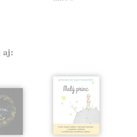
17,
 aj: