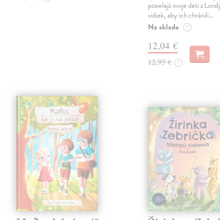
posielajú svoje deti z Lond
vidiek, aby ich chránili…
Na sklade
?
12,04 €
12,95 €
?