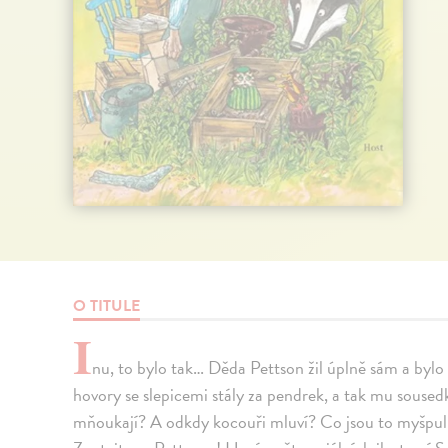
O TITULE
I
nu, to bylo tak… Děda Pettson žil úplně sám a bylo
hovory se slepicemi stály za pendrek, a tak mu soused
mňoukají? A odkdy kocouři mluví? Co jsou to myšpulk