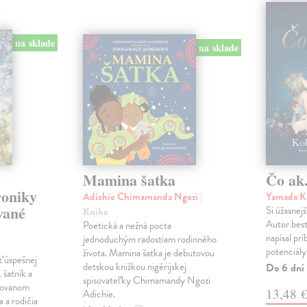
na sklade
na sklade
Mamina šatka
Čo ak.
roniky
Adichie Chimamanda Ngozi
|
Yamada K
vané
Si úžasnejš
Kniha
Autor best
Poetická a nežná pocta
napísal pr
jednoduchým radostiam rodinného
potenciály
života. Mamina šatka je debutovou
ť úspešnej
detskou knižkou nigérijskej
Do 6 dní
 šatník a
spisovateľky Chimamandy Ngozi
trovanom
13,48 
Adichie.
a a rodičia