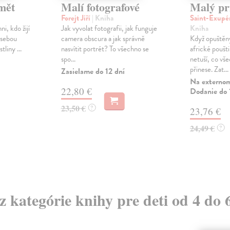
mět
Malí fotografové
Malý pr
Forejt Jiří
| Kniha
Saint-Exupé
i, kdo žijí
Jak vyvolat fotografii, jak funguje
Kniha
 sebou
camera obscura a jak správně
Když opuštěný
tliny ...
nasvítit portrét? To všechno se
africké poušt
spo...
netuší, co vš
přinese. Zat...
Zasielame do 12 dní
Na externom
22,80 €
Dodanie do 
23,50 €
?
23,76 €
24,49 €
?
 z kategórie knihy pre deti od 4 do 