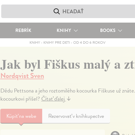
REBRÍK
KNIHY
BOOKS
KNIHY
-
KNIHY PRE DETI
-
OD 4 DO 6 ROKOV
Jak byl Fiškus malý a ztr
Nordqvist Sven
Dědu Pettsona a jeho roztomilého kocourka Fiškuse už znáte. A
kocourkovi přišel?
Čítať ďalej
↓
Kúpiť
na webe
Rezervovať v kníhkupectve