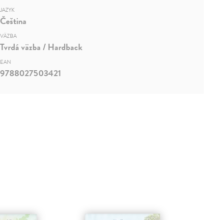
JAZYK
Čeština
VÄZBA
Tvrdá väzba / Hardback
EAN
9788027503421