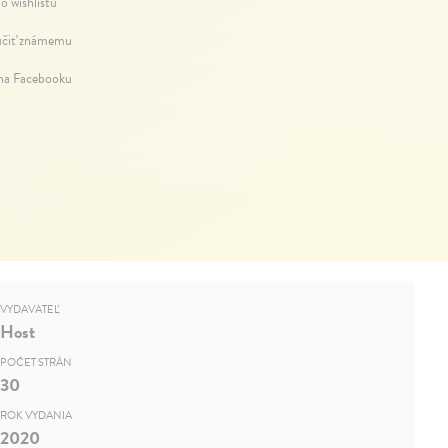
o wishlistu
čiť známemu
 na Facebooku
VYDAVATEĽ
Host
POČET STRÁN
30
ROK VYDANIA
2020