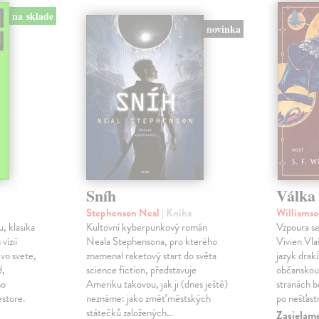
na sklade
novinka
Sníh
Válka 
Stephenson Neal
| Kniha
Williamso
, klasika
Kultovní kyberpunkový román
Vzpoura se
 vízií
Neala Stephensona, pro kterého
Vivien Vlaš
 vo svete,
znamenal raketový start do světa
jazyk drak
d,
science fiction, představuje
občanskou 
ho
Ameriku takovou, jak ji (dnes ještě)
stranách bo
estore.
neznáme: jako změť městských
po nešťast
státečků založených…
Zasielame