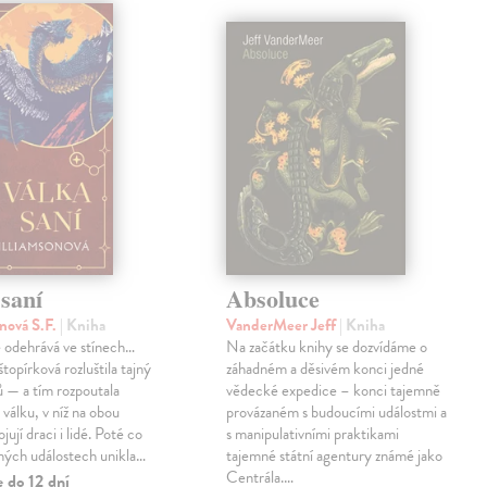
saní
Absoluce
nová S.F.
| Kniha
VanderMeer Jeff
| Kniha
 odehrává ve stínech…
Na začátku knihy se dozvídáme o
topírková rozluštila tajný
záhadném a děsivém konci jedné
ů — a tím rozpoutala
vědecké expedice – konci tajemně
válku, v níž na obou
provázaném s budoucími událostmi a
jují draci i lidé. Poté co
s manipulativními praktikami
ných událostech unikla…
tajemné státní agentury známé jako
Centrála.…
 do 12 dní