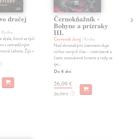
vo dračej
Černokňažník -
Če
Bohyne a prízraky
Vl
III.
oh
| Kniha
e skala, ktorá sa týči
Červenák Juraj
| Kniha
Čer
m s netradičným
Nad slovanskými územiami duje
Ríša
mová Lehota. Žijú v
víchor nových čias – roztrúsené a
sa v
často znesvárené kmene a rody sa
bojo
zje...
slova
?
Do 4 dní
Do 
26,09 €
29
26,90 €
29,
?