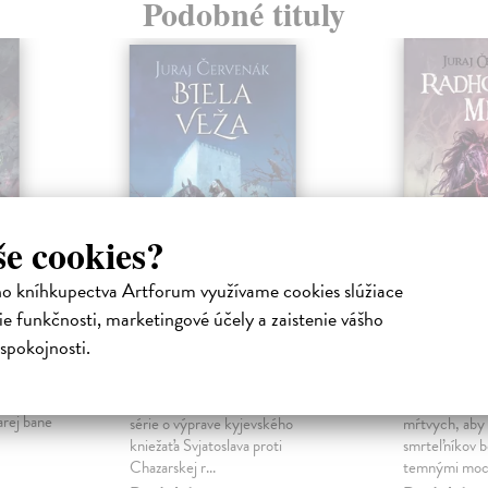
Podobné tituly
še cookies?
ho kníhkupectva Artforum využívame cookies slúžiace
e funkčnosti, marketingové účely a zaistenie vášho
Biela veža. Bohatier
Radhost
spokojnosti.
- kniha štvrtá
Černokň
ch okolo
Červenák Juraj
| Kniha
Červenák Jur
ťuje,
Záver epickej historickej fantasy
Rogan sa vráti
arej bane
série o výprave kyjevského
mŕtvych, aby 
kniežaťa Svjatoslava proti
smrteľníkov bo
Chazarskej r...
temnými mocn