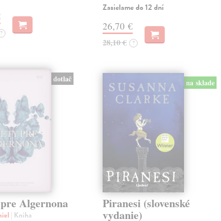
Zasielame do 12 dní
€
26,70 €
?
28,10 €
?
dotlač
na sklade
 pre Algernona
Piranesi (slovenské
vydanie)
niel
| Kniha