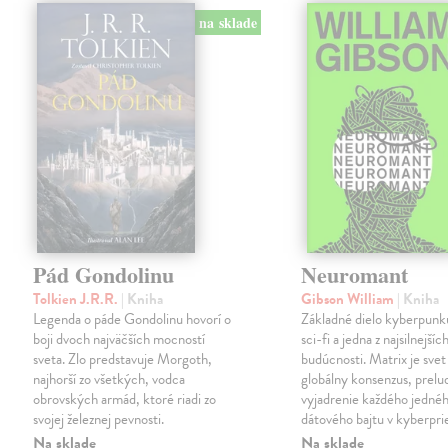
na sklade
Pád Gondolinu
Neuromant
Tolkien J.R.R.
| Kniha
Gibson William
| Kniha
Legenda o páde Gondolinu hovorí o
Základné dielo kyberpunku
boji dvoch najväčších mocností
sci-fi a jedna z najsilnejších
sveta. Zlo predstavuje Morgoth,
budúcnosti. Matrix je svet
najhorší zo všetkých, vodca
globálny konsenzus, prelu
obrovských armád, ktoré riadi zo
vyjadrenie každého jedné
svojej železnej pevnosti.
dátového bajtu v kyberpri
Na sklade
Na sklade