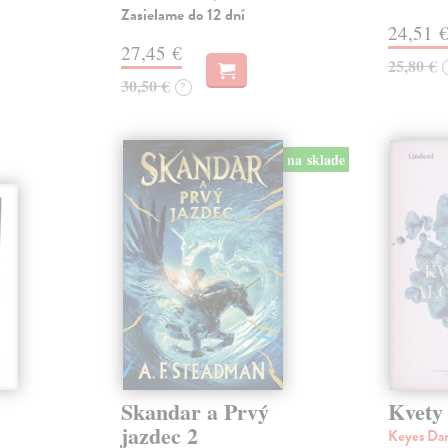
Zasielame do 12 dní
24,51 
27,45 €
25,80 €
30,50 €
?
na sklade
Skandar a Prvý
Kvety
jazdec 2
Keyes Da