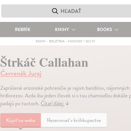
REBRÍK
KNIHY
BOOKS
KNIHY
-
BELETRIA
-
FANTASY / SCI-FI
Štrkáč Callahan
Červenák Juraj
Zaprášené arizonské pohraničie je rajom banditov, nájomných v
hrdlorezov. Azda iba jeden človek si s tou chamraďou dokáže p
padajú po tuctoch.
Čítať ďalej
↓
Kúpiť
na webe
Rezervovať v kníhkupectve