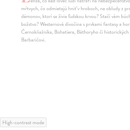
enže, čo keď lovec ľudí natrafí na nebezpečenstv
mŕtvych, čo odmietajú hniť v hroboch, na obludy z 
démonov, ktorí sa živia ľudskou krvou? Stačí vám búch
božstvo? Westernová divočina s prvkami fantasy a ho
Černokňažníka, Bohatiera, Báthoryho či historických 
Barbaričovi.
High-contrast mode