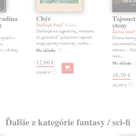
radína
Chýr
Tajomst
)
steny
Stefanyk Vasyľ
| Kniha
Stefanykova sugestívny, miestami
Žarnay Jozef
až „prízračná“ próza tvorí napriek
vojnách v
Dračia stena j
svojej zjavnej vnútornej i vonka...
u,
nad mestečko
í v druhej
názvom – Ató
Na sklade
?
ňom...
12,60 €
Na sklade
14,00 €
?
16,39 €
16,90 €
?
Ďalšie z kategórie fantasy / sci-fi