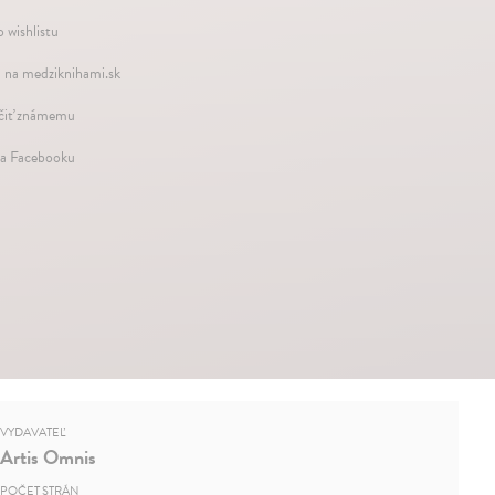
 wishlistu
 na medziknihami.sk
iť známemu
na Facebooku
VYDAVATEĽ
Artis Omnis
POČET STRÁN