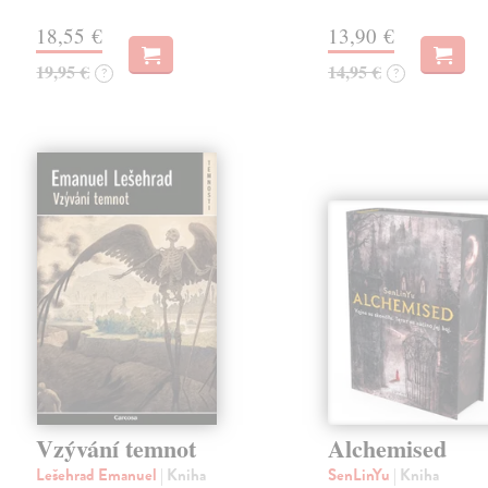
18,55 €
13,90 €
19,95 €
14,95 €
?
?
Vzývání temnot
Alchemised
Lešehrad Emanuel
| Kniha
SenLinYu
| Kniha