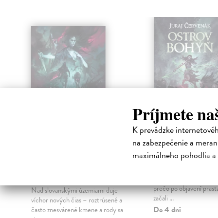
klade
Príjmete na
K prevádzke internetové
na zabezpečenie a merani
e
Černokňažník -
Ostrov bohýň
maximálneho pohodlia a 
Bohyne a prízraky
Červenák Juraj
| Kniha
III.
Vedma Mirena vo vrcho
posvätnej hory Sitno zis
Červenák Juraj
| Kniha
prečo po objavení prast
Nad slovanskými územiami duje
začali ...
víchor nových čias – roztrúsené a
Do 4 dní
často znesvárené kmene a rody sa