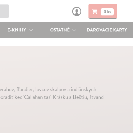
0 ks
E-KNIHY
OSTATNÉ
DAROVACIE KARTY
rahov, fľandier, lovcov skalpov a indiánskych
oradiť keď Callahan tasí Krásku a Beštiu, štvanci