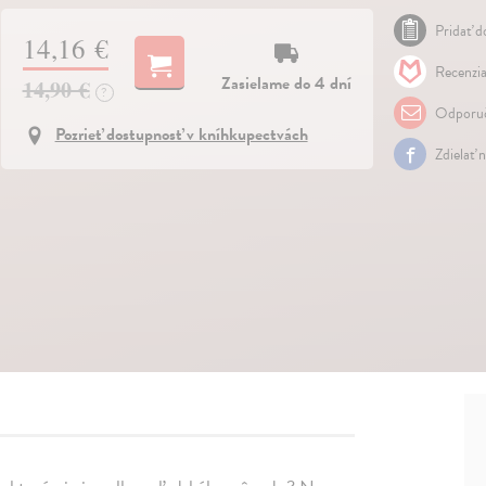
Pridať do
14,16 €
Recenzia
Zasielame do 4 dní
14,90 €
?
Odporuč
Pozrieť dostupnosť v kníhkupectvách
Zdielať 