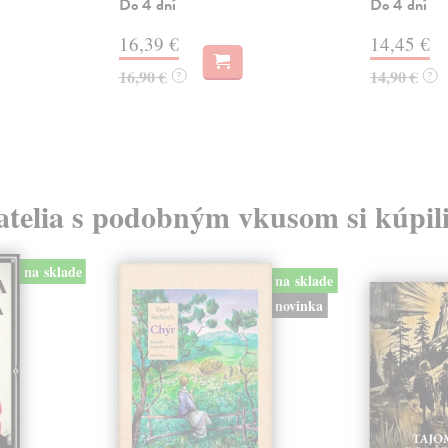
Do 4 dní
Do 4 dní
16,39 €
14,45 €
16,90 €
14,90 €
?
?
atelia s podobným vkusom si kúpili
na sklade
na sklade
novinka