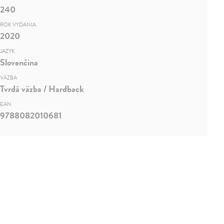
240
ROK VYDANIA
2020
JAZYK
Slovenčina
VÄZBA
Tvrdá väzba / Hardback
EAN
9788082010681