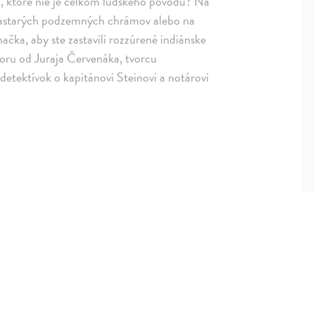
o, ktoré nie je celkom ľudského pôvodu? Na
prastarých podzemných chrámov alebo na
ačka, aby ste zastavili rozzúrené indiánske
roru od Juraja Červenáka, tvorcu
detektívok o kapitánovi Steinovi a notárovi