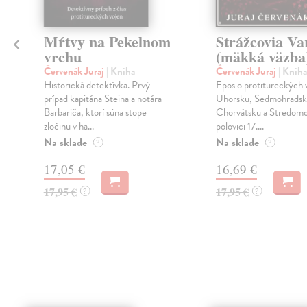
Mŕtvy na Pekelnom
Strážcovia Va
vrchu
(mäkká väzba
Červenák Juraj
| Kniha
Červenák Juraj
| Kniha
Historická detektívka. Prvý
Epos o protitureckých 
prípad kapitána Steina a notára
Uhorsku, Sedmohradsk
Barbariča, ktorí súna stope
Chorvátsku a Stredomor
zločinu v ha...
polovici 17....
Na sklade
Na sklade
?
?
17,05 €
16,69 €
17,95 €
17,95 €
?
?