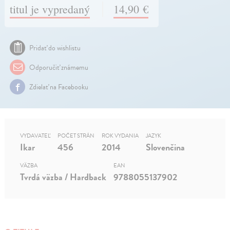
titul je vypredaný
14,90 €
Pridať do wishlistu
Odporučiť známemu
Zdielať na Facebooku
VYDAVATEĽ
POČET STRÁN
ROK VYDANIA
JAZYK
Ikar
456
2014
Slovenčina
VÄZBA
EAN
Tvrdá väzba / Hardback
9788055137902