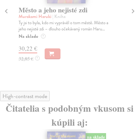
Město a jeho nejisté zdi
So
Murakami Haruki
| Kniha
Ma
Ty jsi to byla, kdo mi vyprávěl o tom městě. Město a
Soc
jeho nejisté zdi – dlouho očekávaný román Haru...
med
Na sklade
Na
?
30,22 €
16
32,85 €
16
?
High-contrast mode
Čitatelia s podobným vkusom si
kúpili aj:
na sklade