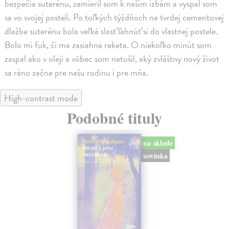
bezpečia suterénu, zamieril som k našim izbám a vyspal som
sa vo svojej posteli. Po toľkých týždňoch na tvrdej cementovej
dlažbe suterénu bola veľká slasť ľahnúť si do vlastnej postele.
Bolo mi fuk, či ma zasiahne raketa. O niekoľko minút som
zaspal ako v oleji a vôbec som netušil, aký zvláštny nový život
sa ráno začne pre našu rodinu i pre mňa.
High-contrast mode
Podobné tituly
na sklade
novinka