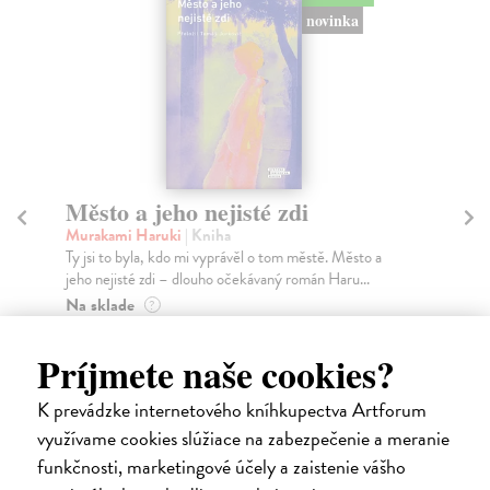
novinka
Město a jeho nejisté zdi
So
Murakami Haruki
| Kniha
Ma
Ty jsi to byla, kdo mi vyprávěl o tom městě. Město a
Soc
jeho nejisté zdi – dlouho očekávaný román Haru...
med
Na sklade
Na
?
30,22 €
16
Príjmete naše cookies?
32,85 €
16
?
K prevádzke internetového kníhkupectva Artforum
využívame cookies slúžiace na zabezpečenie a meranie
funkčnosti, marketingové účely a zaistenie vášho