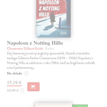
Napoleon z Notting Hillu
Chesterton Gilbert Keith
| Kniha
Dej literárnej prvotiny anglický spisovateľa, filozofa a laického
teológa Gilberta Keitha Chestertona (1874 – 1936) Napoleon z
Notting Hillu sa odohráva v roku 1984, keď sa Angličania rozhodli
zriecť parlamentnej…
Na sklade
?
15,19 €
15,99 €
?