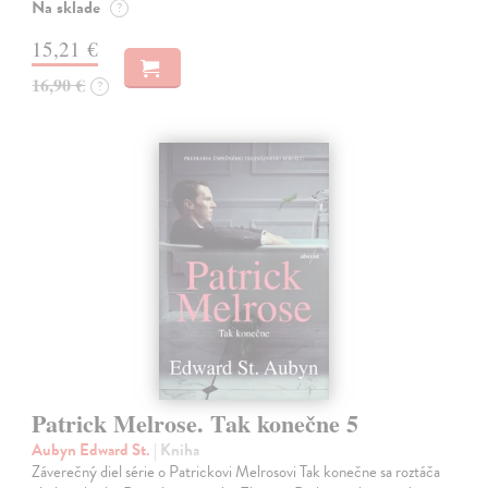
Na sklade
?
15,21 €
16,90 €
?
Patrick Melrose. Tak konečne 5
Aubyn Edward St.
| Kniha
Záverečný diel série o Patrickovi Melrosovi Tak konečne sa roztáča