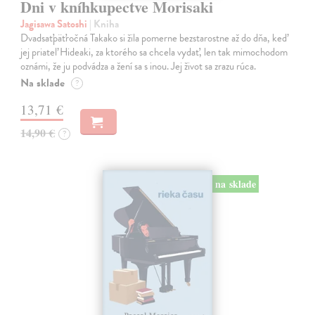
Dni v kníhkupectve Morisaki
Jagisawa Satoshi
| Kniha
Dvadsaťpäťročná Takako si žila pomerne bezstarostne až do dňa, keď
jej priateľ Hideaki, za ktorého sa chcela vydať, len tak mimochodom
oznámi, že ju podvádza a žení sa s inou. Jej život sa zrazu rúca.
Na sklade
?
13,71 €
14,90 €
?
na sklade