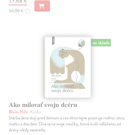
15,68 €
16,50 €
?
na sklade
Ako milovať svoju dcéru
Blum Hila
| Kniha
Staršia žena stojí pred domom a cez okno tajne pozoruje rodinu: otca,
matku a dve deti. Díva sa na svoje vnučky, ktoré kvôli odlúčeniu od
dcéry nikdy nestretla.