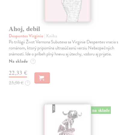
Ahoj, debil
Despentes Virginie
| Kniha
Po trilógii Život Vernona Subutexa sa Virginie Despentes vracia s
románom, ktorý pripomína ultrasúčasnú verziu Nebezpečných
známostí. Ide o príbeh plný hnevu aj útechy, vzdoru aj prijatia.
Na sklade
?
22,33 €
23,50 €
?
na sklade