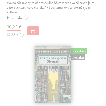
dlouho očekávaný román Harukiho Murakamiho volně navazuje na
autorovu starší novelu z roku 1980 a tematicky se prolíná s jeho
kultovním…
Na sklade
?
30,22 €
32,85 €
?
na sklade
novinka