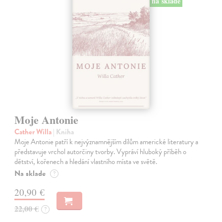
na sklade
Moje Antonie
Cather Willa
| Kniha
Moje Antonie patří k nejvýznamnějším dílům americké literatury a
představuje vrchol autorčiny tvorby. Vypráví hluboký příběh o
dětství, kořenech a hledání vlastního místa ve světě.
Na sklade
?
20,90 €
22,00 €
?