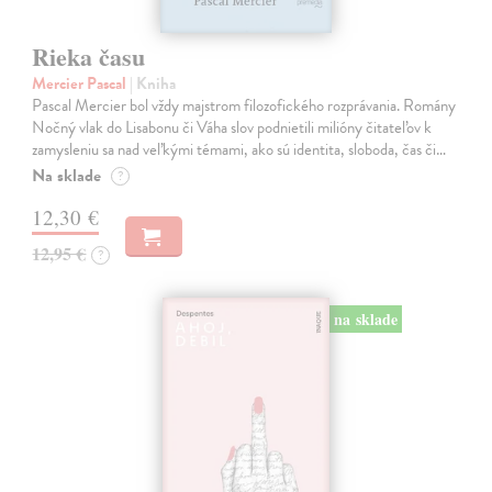
Rieka času
Mercier Pascal
| Kniha
Pascal Mercier bol vždy majstrom filozofického rozprávania. Romány
Nočný vlak do Lisabonu či Váha slov podnietili milióny čitateľov k
zamysleniu sa nad veľkými témami, ako sú identita, sloboda, čas či…
Na sklade
?
12,30 €
12,95 €
?
na sklade