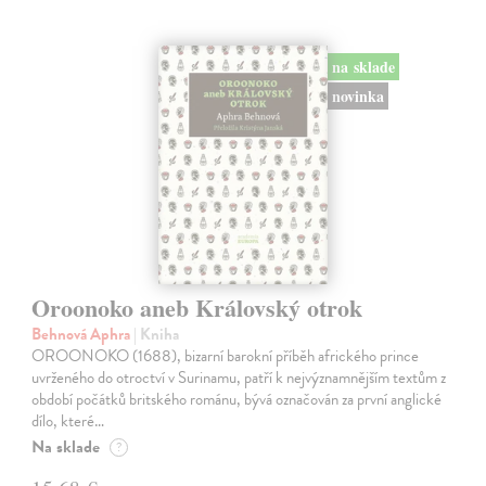
na sklade
novinka
Oroonoko aneb Královský otrok
Behnová Aphra
| Kniha
OROONOKO (1688), bizarní barokní příběh afrického prince
uvrženého do otroctví v Surinamu, patří k nejvýznamnějším textům z
období počátků britského románu, bývá označován za první anglické
dílo, které…
Na sklade
?