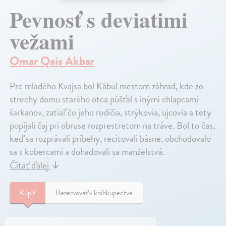
Pevnosť s deviatimi
vežami
Omar Qais Akbar
Pre mladého Kvajsa bol Kábul mestom záhrad, kde zo
strechy domu starého otca púšťal s inými chlapcami
šarkanov, zatiaľ čo jeho rodičia, strýkovia, ujcovia a tety
popíjali čaj pri obruse rozprestretom na tráve. Bol to čas,
keď sa rozprávali príbehy, recitovali básne, obchodovalo
sa s kobercami a dohadovali sa manželstvá.
Čítať ďalej
↓
Kúpiť
Rezervovať v kníhkupectve