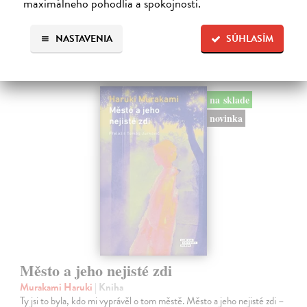
maximálneho pohodlia a spokojnosti.
Ďalšie z kategórie svetová
NASTAVENIA
SÚHLASÍM
beletria
na sklade
novinka
Město a jeho nejisté zdi
Murakami Haruki
| Kniha
Ty jsi to byla, kdo mi vyprávěl o tom městě. Město a jeho nejisté zdi –