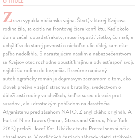
O TITULE
Z
razu vypukla občianska vojna. Štvrť, v ktorej Kvajsova
rodina žila, sa ocitla na frontovej čiare konfliktu. Keď okolo
domu začali dopadať rakety, museli opustiť všetko, čo mali, a
uchýliť sa do starej pevnosti o niekoľko ulíc ďalej, kam ešte
paľba nedoľahla. S narastajúcim násilím a nebezpečenstvom
sa Kvajsov otec rozhodne opustiť krajinu a odviesť aspoň svoju
najbližšiu rodinu do bezpečia. Bravúrne napísaný
autobiografický román je dojímavým záznamom o tom, ako
človek prežíva v zajatí strachu a brutality, svedectvom o
dôležitosti rodiny vo chvíľach, keď sa sused obracia proti
susedovi, ale i drastickým pohľadom na desaťročie
Afganistanu pred zásahom NATO. Z anglického originálu A
Fort of Nine Towers (Farrar, Straus and Giroux, New York
2013) preložil Jozef Kot. Ukážkaz textu Pretrel som si oči a
obzrel som sa. V rozličných častiach záhrady všetci strýkovia