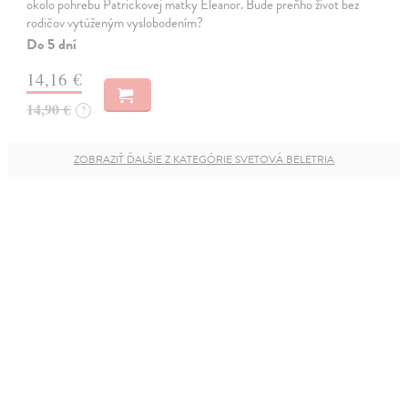
okolo pohrebu Patrickovej matky Eleanor. Bude preňho život bez
rodičov vytúženým vyslobodením?
Do 5 dní
14,16 €
14,90 €
?
ZOBRAZIŤ ĎALŠIE Z KATEGÓRIE SVETOVÁ BELETRIA