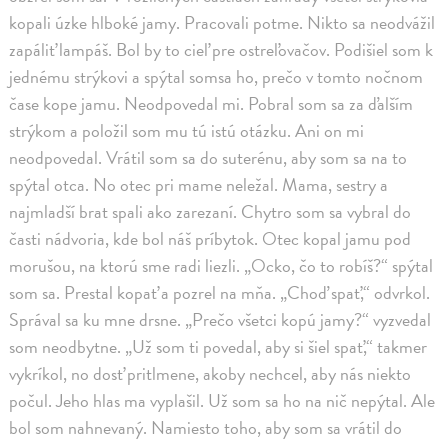
kopali úzke hlboké jamy. Pracovali potme. Nikto sa neodvážil
zapáliť lampáš. Bol by to cieľ pre ostreľovačov. Podišiel som k
jednému strýkovi a spýtal somsa ho, prečo v tomto nočnom
čase kope jamu. Neodpovedal mi. Pobral som sa za ďalším
strýkom a položil som mu tú istú otázku. Ani on mi
neodpovedal. Vrátil som sa do suterénu, aby som sa na to
spýtal otca. No otec pri mame neležal. Mama, sestry a
najmladší brat spali ako zarezaní. Chytro som sa vybral do
časti nádvoria, kde bol náš príbytok. Otec kopal jamu pod
morušou, na ktorú sme radi liezli. „Ocko, čo to robíš?“ spýtal
som sa. Prestal kopať a pozrel na mňa. „Choď spať,“ odvrkol.
Správal sa ku mne drsne. „Prečo všetci kopú jamy?“ vyzvedal
som neodbytne. „Už som ti povedal, aby si šiel spať,“ takmer
vykríkol, no dosť pritlmene, akoby nechcel, aby nás niekto
počul. Jeho hlas ma vyplašil. Už som sa ho na nič nepýtal. Ale
bol som nahnevaný. Namiesto toho, aby som sa vrátil do