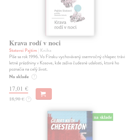
Krava rodí v noci
Statovci Pajtim
| Kniha
Píše sa rok 1996. Vo Fínsku vychovávaný osemročný chlapec trávi
letné prázdniny v Kosove, kde zažíva čudesné udalosti, ktoré ho
poznačia na celý život.
Na sklade
?
17,01 €
18,90 €
?
na sklade