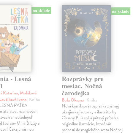
na sklade
na sklade
nia - Lesná
Rozprávky pre
 1
mesiac. Nočná
čarodejka
á Katarína, Moláková
 Laučíková Ivana
| Kniha
Bula Oksana
| Kniha
a LESNÁ PÄŤKA -
Nová komiksová rozprávka známej
priateľstve, napínavých
ukrajinskej autorky a ilustrátorky
stvách a nevšedných
Oksany Bula spája pútavý príbeh a
d tvorcov Mimi & Lízy a
originálne ilustrácie, ktoré vás
cov! Čakajú vás noví
prenesú do magického sveta Nočnej