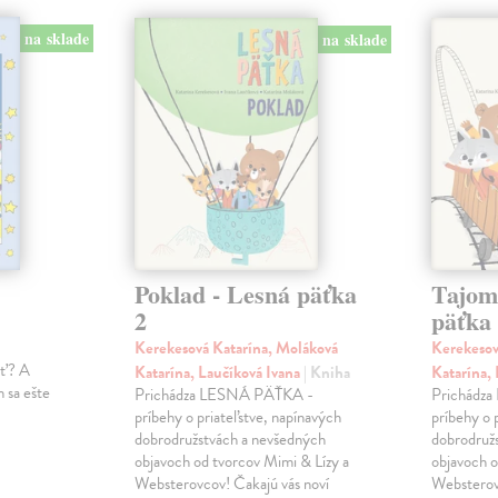
na sklade
na sklade
Poklad - Lesná päťka
Tajom
2
päťka
Kerekesová Katarína, Moláková
Kerekesov
ať? A
Katarína, Laučíková Ivana
| Kniha
Katarína,
 sa ešte
Prichádza LESNÁ PÄŤKA -
Prichádz
príbehy o priateľstve, napínavých
príbehy o 
dobrodružstvách a nevšedných
dobrodruž
objavoch od tvorcov Mimi & Lízy a
objavoch o
Websterovcov! Čakajú vás noví
Websterov