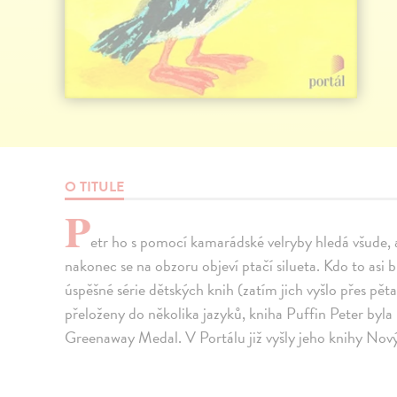
O TITULE
P
etr ho s pomocí kamarádské velryby hledá všude, a
nakonec se na obzoru objeví ptačí silueta. Kdo to asi 
úspěšné série dětských knih (zatím jich vyšlo přes pět
přeloženy do několika jazyků, kniha Puffin Peter byl
Greenaway Medal. V Portálu již vyšly jeho knihy No