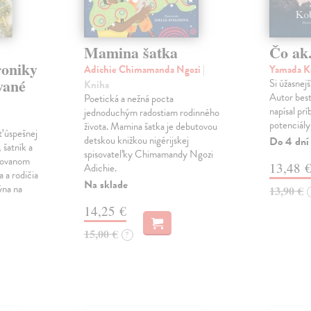
Mamina šatka
Čo ak.
roniky
Adichie Chimamanda Ngozi
|
Yamada K
vané
Si úžasnejš
Kniha
Autor best
Poetická a nežná pocta
napísal pr
jednoduchým radostiam rodinného
potenciály
života. Mamina šatka je debutovou
ť úspešnej
detskou knižkou nigérijskej
Do 4 dní
 šatník a
spisovateľky Chimamandy Ngozi
trovanom
13,48 
Adichie.
a a rodičia
Na sklade
ýna na
13,90 €
14,25 €
15,00 €
?