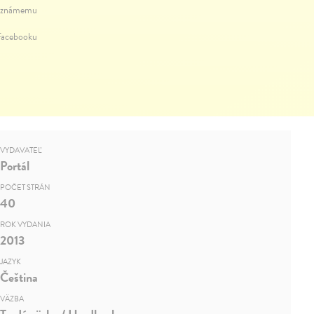
 známemu
Facebooku
VYDAVATEĽ
Portál
POČET STRÁN
40
ROK VYDANIA
2013
JAZYK
Čeština
VÄZBA