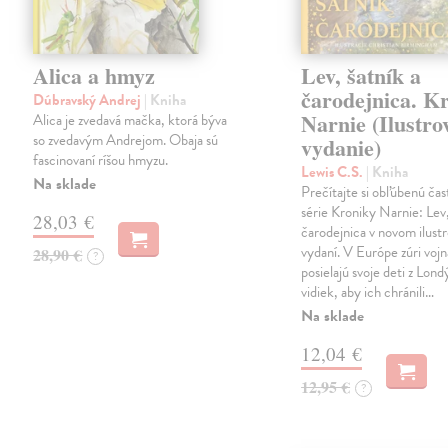
Alica a hmyz
Lev, šatník a
čarodejnica. K
Dúbravský Andrej
| Kniha
Narnie (Ilustro
Alica je zvedavá mačka, ktorá býva
so zvedavým Andrejom. Obaja sú
vydanie)
fascinovaní ríšou hmyzu.
Lewis C.S.
| Kniha
Na sklade
Prečítajte si obľúbenú čas
série Kroniky Narnie: Lev,
28,03 €
čarodejnica v novom ilus
vydaní. V Európe zúri vojn
28,90 €
?
posielajú svoje deti z Lond
vidiek, aby ich chránili…
Na sklade
12,04 €
12,95 €
?