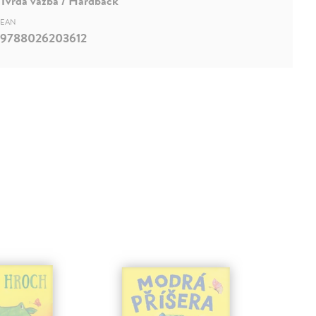
Tvrdá väzba / Hardback
EAN
9788026203612