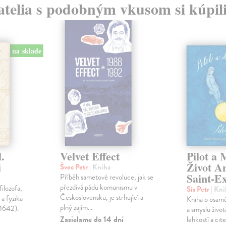
atelia s podobným vkusom si kúpili
na sklade
.
Velvet Effect
Pilot a 
i
Život A
Švec Petr
| Kniha
Saint-E
Příběh sametové revoluce, jak se
přezdívá pádu komunismu v
filozofa,
Sís Petr
| Kni
Československu, je strhující a
a fyzika
Kniha o osaměl
plný zajím...
–1642).
a smyslu život
Zasielame do 14 dní
lehkostí a cit