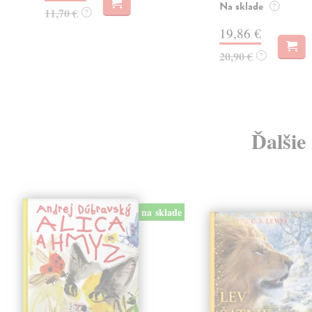
Na sklade
?
11,70 €
?
19,86 €
20,90 €
?
Ďalšie
na sklade