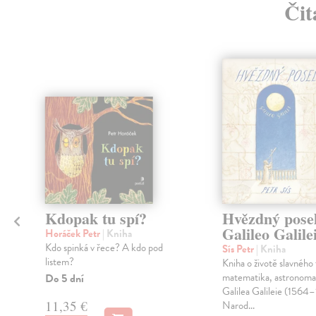
Čit
Kdopak tu spí?
Hvězdný posel
Galileo Galile
Horáček Petr
| Kniha
Kdo spinká v řece? A kdo pod
Sís Petr
| Kniha
listem?
Kniha o životě slavného 
matematika, astronoma 
Do 5 dní
Galilea Galileie (1564
11,35 €
Narod...