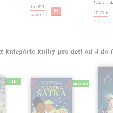
Zasielame d
16,00 €
20,27 €
16,49 €
?
20,90 €
?
 z kategórie knihy pre deti od 4 do 
na sklade
na sklade