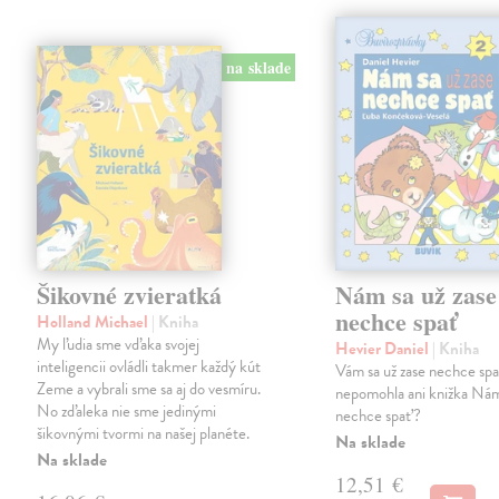
na sklade
Šikovné zvieratká
Nám sa už zase
nechce spať
Holland Michael
| Kniha
My ľudia sme vďaka svojej
Hevier Daniel
| Kniha
inteligencii ovládli takmer každý kút
Vám sa už zase nechce sp
Zeme a vybrali sme sa aj do vesmíru.
nepomohla ani knižka Nám
No zďaleka nie sme jedinými
nechce spať?
šikovnými tvormi na našej planéte.
Na sklade
Na sklade
12,51 €