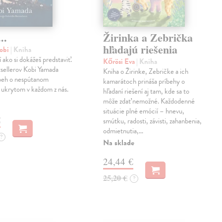
..
Žirinka a Zebrička
hľadajú riešenia
obi
| Kniha
í ako si dokážeš predstaviť.
Kőrösi Eva
| Kniha
sellerov Kobi Yamada
Kniha o Žirinke, Zebričke a ich
íbeh o nespútanom
kamarátoch prináša príbehy o
 ukrytom v každom z nás.
hľadaní riešení aj tam, kde sa to
môže zdať nemožné. Každodenné
situácie plné emócií – hnevu,
€
smútku, radosti, závisti, zahanbenia,
odmietnutia,…
?
Na sklade
24,44 €
25,20 €
?