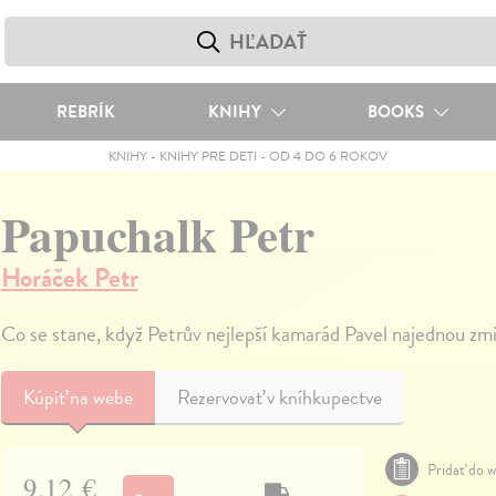
REBRÍK
KNIHY
BOOKS
KNIHY
-
KNIHY PRE DETI
-
OD 4 DO 6 ROKOV
Papuchalk Petr
Horáček Petr
Co se stane, když Petrův nejlepší kamarád Pavel najednou zmiz
Kúpiť
na webe
Rezervovať v kníhkupectve
Pridať do w
9,12 €