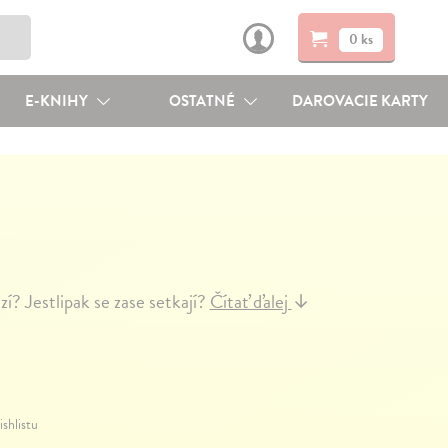
0 ks
E-KNIHY
OSTATNÉ
DAROVACIE KARTY
í? Jestlipak se zase setkají?
Čítať ďalej
↓
ishlistu