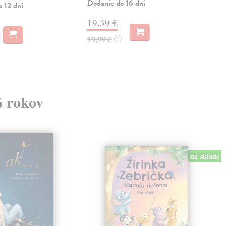
Dodanie do 16 dní
o 12 dní
18
19,39 €
18,
19,99 €
?
6 rokov
na sklade