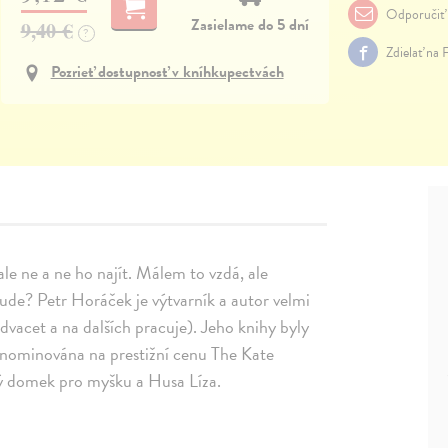
Odporučiť
Zasielame do 5 dní
9,40 €
?
Zdielať na 
Pozrieť dostupnosť v kníhkupectvách
le ne a ne ho najít. Málem to vzdá, ale
bude? Petr Horáček je výtvarník a autor velmi
advacet a na dalších pracuje). Jeho knihy byly
a nominována na prestižní cenu The Kate
vý domek pro myšku a Husa Líza.