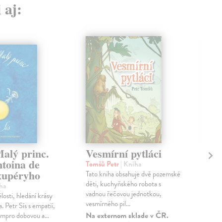
 aj:
Malý princ.
Vesmírní pytláci
Pe
ntoina de
Tomšů Petr
| Kniha
Mod
xupéryho
Tato kniha obsahuje dvě pozemské
Tato
děti, kuchyňského robota s
pře
ha
vadnou řečovou jednotkou,
tvor
osti, hledání krásy
vesmírného pil...
jeho
a. Petr Sís s empatií,
Na externom sklade v ČR.
Zas
empro dobovou a...