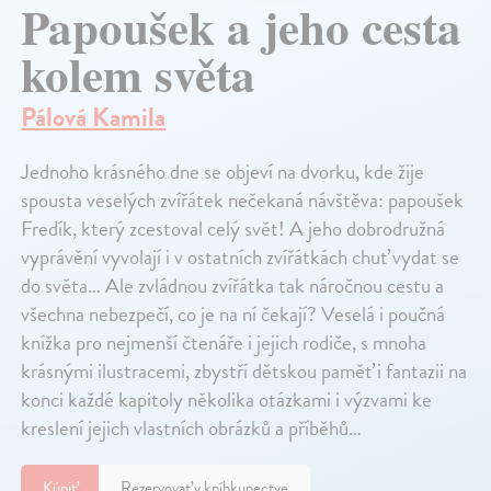
Papoušek a jeho cesta
kolem světa
Pálová Kamila
Jednoho krásného dne se objeví na dvorku, kde žije
spousta veselých zvířátek nečekaná návštěva: papoušek
Fredík, který zcestoval celý svět! A jeho dobrodružná
vyprávění vyvolají i v ostatních zvířátkách chuť vydat se
do světa… Ale zvládnou zvířátka tak náročnou cestu a
všechna nebezpečí, co je na ní čekají? Veselá i poučná
knížka pro nejmenší čtenáře i jejich rodiče, s mnoha
krásnými ilustracemi, zbystří dětskou paměť i fantazii na
konci každé kapitoly několika otázkami i výzvami ke
kreslení jejich vlastních obrázků a příběhů…
Kúpiť
Rezervovať v kníhkupectve