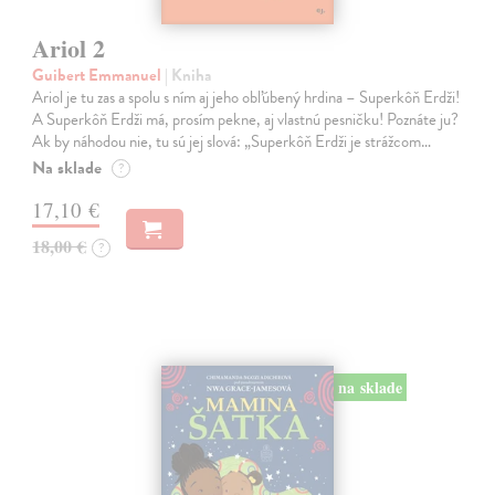
Ariol 2
Guibert Emmanuel
| Kniha
Ariol je tu zas a spolu s ním aj jeho obľúbený hrdina – Superkôň Erdži!
A Superkôň Erdži má, prosím pekne, aj vlastnú pesničku! Poznáte ju?
Ak by náhodou nie, tu sú jej slová: „Superkôň Erdži je strážcom…
Na sklade
?
17,10 €
18,00 €
?
na sklade