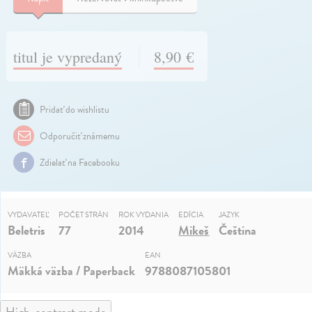
titul je vypredaný
8,90 €
Pridať do wishlistu
Odporučiť známemu
Zdielať na Facebooku
VYDAVATEĽ
POČET STRÁN
ROK VYDANIA
EDÍCIA
JAZYK
Beletris
77
2014
Mikeš
Čeština
VÄZBA
EAN
Mäkká väzba / Paperback
9788087105801
High-contrast mode