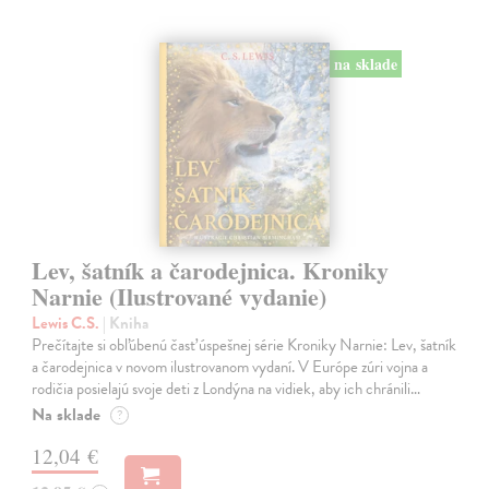
na sklade
Lev, šatník a čarodejnica. Kroniky
Narnie (Ilustrované vydanie)
Lewis C.S.
| Kniha
Prečítajte si obľúbenú časť úspešnej série Kroniky Narnie: Lev, šatník
a čarodejnica v novom ilustrovanom vydaní. V Európe zúri vojna a
rodičia posielajú svoje deti z Londýna na vidiek, aby ich chránili…
Na sklade
?
12,04 €