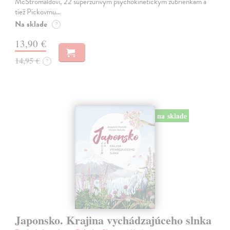
McStromaldovi, 22 superzúrivým psychokinetickým žubrienkam a
tiež Pickovmu…
Na sklade
?
13,90 €
14,95 €
?
na sklade
Japonsko. Krajina vychádzajúceho slnka