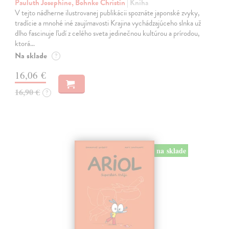
Pauluth Josephine, Bohnke Christin
| Kniha
V tejto nádherne ilustrovanej publikácii spoznáte japonské zvyky,
tradície a mnohé iné zaujímavosti Krajina vychádzajúceho slnka už
dlho fascinuje ľudí z celého sveta jedinečnou kultúrou a prírodou,
ktorá…
Na sklade
?
16,06 €
16,90 €
?
na sklade