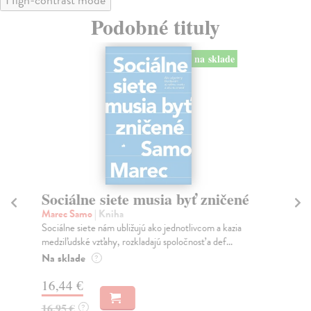
Podobné tituly
na sklade
Sociálne siete musia byť zničené
S
K
Marec Samo
| Kniha
Sociálne siete nám ubližujú ako jednotlivcom a kazia
Mik
medziľudské vzťahy, rozkladajú spoločnosť a def...
Mon
o k
Na sklade
?
Na
16,44 €
23
16,95 €
?