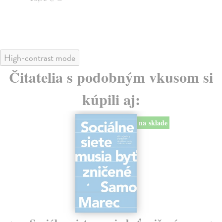
24
High-contrast mode
Čitatelia s podobným vkusom si
kúpili aj:
na sklade