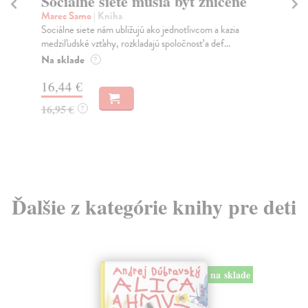
Sociálne siete musia byť zničené
S
K
Marec Samo
| Kniha
Sociálne siete nám ubližujú ako jednotlivcom a kazia
Mik
medziľudské vzťahy, rozkladajú spoločnosť a def...
Mon
o k
Na sklade
?
Na
16,44 €
23
16,95 €
?
24
Ďalšie z kategórie knihy pre deti
na sklade