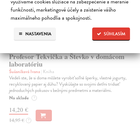
využívame cookies slúžiace na zabezpečenie a meranie
funkčnosti, marketingové účely a zaistenie vášho
maximálneho pohodlia a spokojnosti.
NASTAVENIA
SÚHLASÍM
Profesor Tekvička a Števko v domácom
laboratóriu
Šušaníková Ivana
| Kniha
Vedeli ste, že si doma môžete vyrobiť soľné šperky, vlastné jogurty,
recyklovaný papier aj dúhu? Vyskúšajte so svojimi deťmi tridsať
jednoduchých pokusov s bežnými predmetmi a materiálmi.
Na sklade
?
14,20 €
14,95 €
?