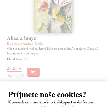
Alica a hmyz
Dúbravský Andrej
| Kniha
Alica je zvedavá mačka, ktorá býva so zvedavým Andrejom. Obaja sú
fascinovaní ríšou hmyzu.
Na sklade
?
28,03 €
28,90 €
?
Príjmete naše cookies?
K prevádzke internetového kníhkupectva Artforum
na sklade