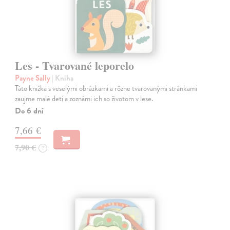
Les - Tvarované leporelo
Payne Sally
| Kniha
Táto knižka s veselými obrázkami a rôzne tvarovanými stránkami
zaujme malé deti a zoznámi ich so životom v lese.
Do 6 dní
7,66 €
7,90 €
?