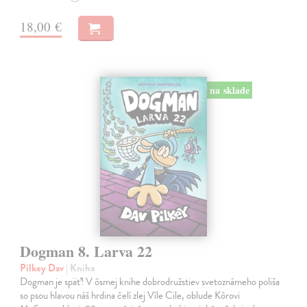
18,00 €
na sklade
Dogman 8. Larva 22
Pilkey Dav
| Kniha
Dogman je späť! V ôsmej knihe dobrodružstiev svetoznámeho poliša
so psou hlavou náš hrdina čelí zlej Víle Cile, oblude Kôrovi