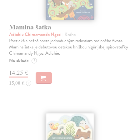
Mamina šatka
Adichie Chimamanda Ngozi
| Kniha
Poetická a nežná pocta jednoduchým radostiam rodinného života.
Mamina šatka je debutovou detskou knižkou nigérijskej spisovateľky
Chimamandy Ngozi Adichie.
Na sklade
?
14,25 €
15,00 €
?