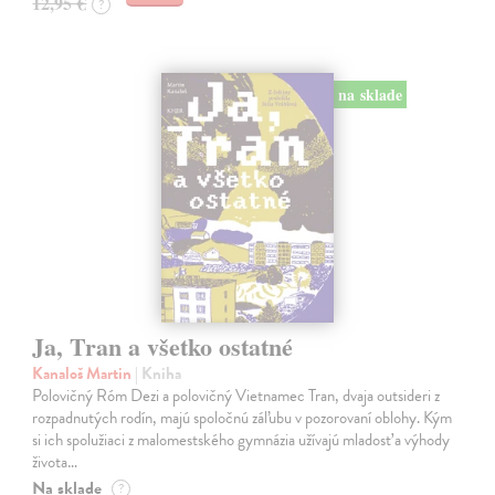
12,95 €
?
na sklade
Ja, Tran a všetko ostatné
Kanaloš Martin
| Kniha
Polovičný Róm Dezi a polovičný Vietnamec Tran, dvaja outsideri z
rozpadnutých rodín, majú spoločnú záľubu v pozorovaní oblohy. Kým
si ich spolužiaci z malomestského gymnázia užívajú mladosť a výhody
života…
Na sklade
?