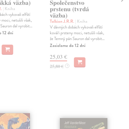
äkká väzba)
Společenstvo
Tol
prstenu (tvrdá
Pří
R.
| Kniha
väzba)
patř
ách vykovali elfští
děj
 moci, netušili však,
Tolkien J.R.R.
| Kniha
pože
auron dal vyrobit...
V dávných dobách vykovali elfští
Na 
o 12 dní
kováři prsteny moci, netušili však,
že Temný pán Sauron dal vyrobit...
22
Zasielame do 12 dní
23,
25,03 €
25,80 €
?