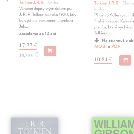
Tolkien J.R.R.
| Kniha
Tolkien J.R.R.
| Elekt
Vánoční dopisy svým dětem psal
kniha
J. R. R. Tolkien od roku 1920, kdy
Příběh o Kullervovi, hrd
byly jeho prvorozenému synkovi
finského eposu Kalevala,
Joh...
pracím, které vycházejí 
Tolkieno...
Zasielame do 12 dní
Na stiahnutie a
17,77 €
MOBI
a
PDF
18,70 €
?
10,84 €