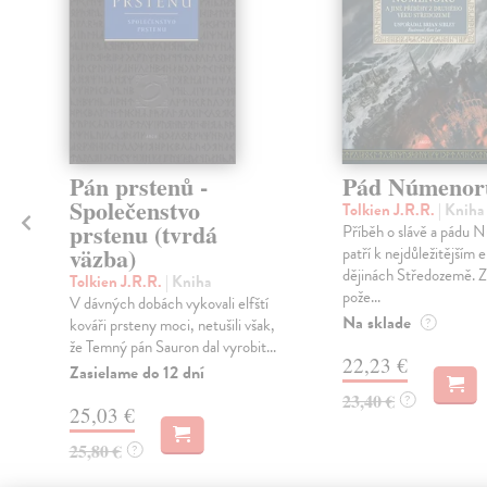
á
Pán prstenů -
Pád Númenor
Společenstvo
Tolkien J.R.R.
| Kniha
prstenu (tvrdá
Příběh o slávě a pádu
väzba)
patří k nejdůležitějším 
dějinách Středozemě. 
Tolkien J.R.R.
| Kniha
pože...
V dávných dobách vykovali elfští
Na sklade
kováři prsteny moci, netušili však,
?
že Temný pán Sauron dal vyrobit...
22,23 €
Zasielame do 12 dní
23,40 €
?
25,03 €
25,80 €
?