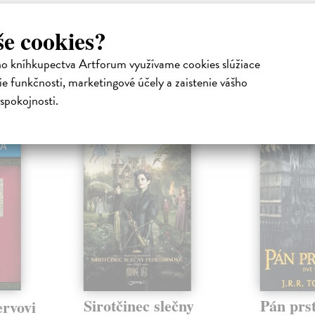
še cookies?
ho kníhkupectva Artforum využívame cookies slúžiace
e funkčnosti, marketingové účely a zaistenie vášho
atelia s podobným vkusom si kúpili
spokojnosti.
HA
Sirotčinec slečny
Pán prs
ervovi