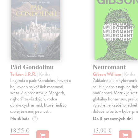
Pád Gondolinu
Neuromant
Tolkien J.R.R.
| Kniha
Gibson William
| Kniha
Legenda o páde Gondolinu hovorí o
Základné dielo kyberpunku
boji dvoch najväčších mocností
sci-fi a jedna z najsilnejších
sveta. Zlo predstavuje Morgoth,
budúcnosti. Matrix je svet
najhorší zo všetkých, vodca
globálny konsenzus, prelu
obrovských armád, ktoré riadi zo
vyjadrenie každého jedné
svojej železnej pevnosti.
dátového bajtu v kyberpri
Na sklade
Do 3 pracovných dní
?
18,55 €
13,90 €