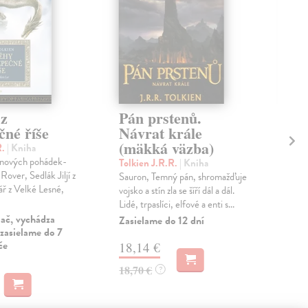
 z
Pán prstenů.
Pá
čné říše
Návrat krále
Sp
(mäkká väzba)
pr
R.
| Kniha
vy
enových pohádek-
Tolkien J.R.R.
| Kniha
Rover, Sedlák Jiljí z
Sauron, Temný pán, shromažďuje
Tol
ř z Velké Lesné,
vojsko a stín zla se šíří dál a dál.
V dá
Lidé, trpaslíci, elfové a enti s...
ková
lač, vychádza
že T
Zasielame do 12 dní
zasielame do 7
Zas
če
18,14 €
31
18,70 €
?
32,