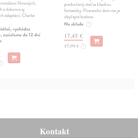
a množstvo filmových,
predurčený stať sa klasikou
h a dokonca aj
fantastiky. Piranesiho dom nie je
ch adaptácií. Charlie
obyčajná budova.
Na sklade
?
otlač, vychádza
 zasielame do 12 dní
17,45 €
e
17,99 €
?
€
?
Kontakt