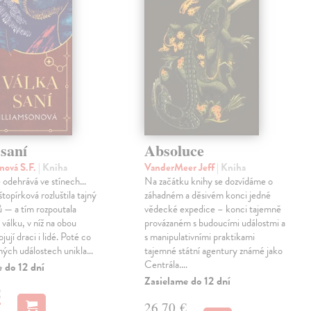
saní
Absoluce
nová S.F.
| Kniha
VanderMeer Jeff
| Kniha
 odehrává ve stínech…
Na začátku knihy se dozvídáme o
topírková rozluštila tajný
záhadném a děsivém konci jedné
ů — a tím rozpoutala
vědecké expedice – konci tajemně
válku, v níž na obou
provázaném s budoucími událostmi a
jují draci i lidé. Poté co
s manipulativními praktikami
ných událostech unikla…
tajemné státní agentury známé jako
Centrála.…
 do 12 dní
Zasielame do 12 dní
€
26,70 €