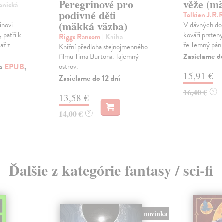
Peregrinové pro
věže (m
ronická
podivné děti
Tolkien J.R.
(mäkká väzba)
inovi
V dávných dob
 patří k
kováři prsteny
Riggs Ransom
| Kniha
až z
že Temný pán S
Knižní předloha stejnojmenného
Zasielame d
filmu Tima Burtona. Tajemný
ko
EPUB
,
ostrov.
15,91 €
Zasielame do 12 dní
16,40 €
?
13,58 €
14,00 €
?
Ďalšie z kategórie fantasy / sci-fi
novinka