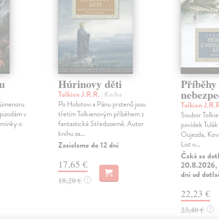
u
Húrinovy děti
Příběhy
nebezpe
Tolkien J.R.R.
| Kniha
 Númenoru
Po Hobitovi a Pánu prstenů jsou
Tolkien J.R.
epizodám v
třetím Tolkienovým příběhem z
Soubor Tolki
Zmínky o
fantastické Středozemě. Autor
povídek Tulák 
knihu za...
Oujezda, Ková
List o...
Zasielame do 12 dní
Čaká sa dot
17,65 €
20.8.2026, 
dní od dotla
18,20 €
?
22,23 €
23,40 €
?