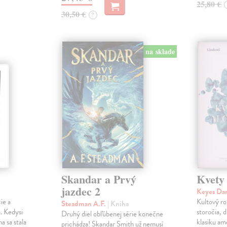
25,80 €
30,50 €
?
na sklade
Skandar a Prvý
Kvety
jazdec 2
Keyes Da
ie a
Kultový ro
Steadman A.F.
| Kniha
. Kedysi
storočia, 
Druhý diel obľúbenej série konečne
a sa stala
klasiku am
prichádza! Skandar Smith už nemusí