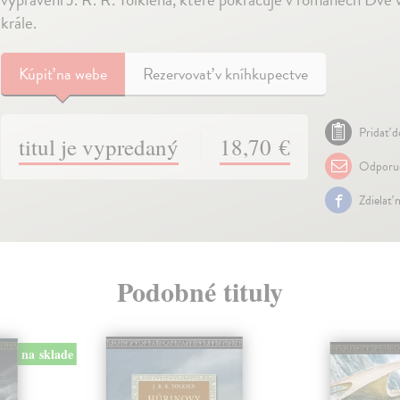
krále.
Kúpiť
na webe
Rezervovať v kníhkupectve
Pridať d
titul je vypredaný
18,70 €
Odporuč
Zdielať 
Podobné tituly
na sklade