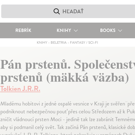
REBRÍK
KNIHY
BOOKS
KNIHY
-
BELETRIA
-
FANTASY / SCI-FI
Pán prstenů. Společenst
prstenů (mäkká väzba)
Tolkien J.R.R.
Mladému hobitovi z jedné ospalé vesnice v Kraji je svěřen¨př
podniknout nebezpečnou pouť přes celou Středozem až k Puk
zničit vládnoucí prsten Moci - jedině tak lze zabránit Temném
aby si podmanil celý svět. Tak začíná Pán prstenů, klasické do
vyprávění J. R. R. Tolkiena, které pokračuje v románech Dvě 