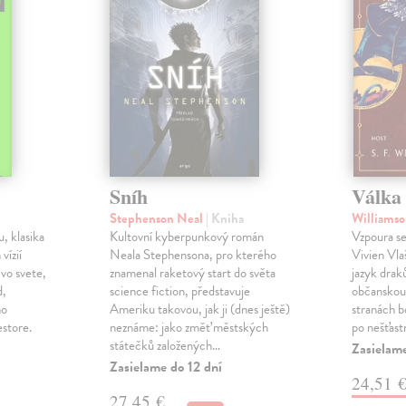
Sníh
Válka 
Stephenson Neal
| Kniha
Williamso
, klasika
Kultovní kyberpunkový román
Vzpoura se
 vízií
Neala Stephensona, pro kterého
Vivien Vlaš
 vo svete,
znamenal raketový start do světa
jazyk drak
d,
science fiction, představuje
občanskou 
ho
Ameriku takovou, jak ji (dnes ještě)
stranách bo
estore.
neznáme: jako změť městských
po nešťast
státečků založených…
Zasielame
Zasielame do 12 dní
24,51 
27,45 €