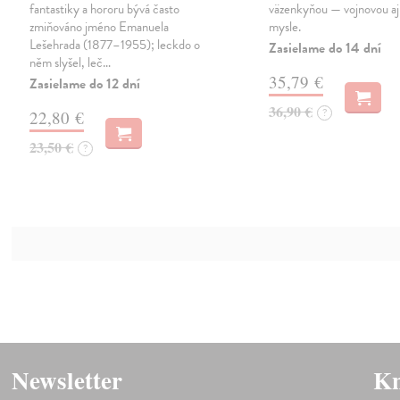
fantastiky a hororu bývá často
väzenkyňou — vojnovou aj 
zmiňováno jméno Emanuela
mysle.
Lešehrada (1877–1955); leckdo o
Zasielame do 14 dní
něm slyšel, leč…
35,79 €
Zasielame do 12 dní
36,90 €
?
22,80 €
23,50 €
?
Newsletter
Kn