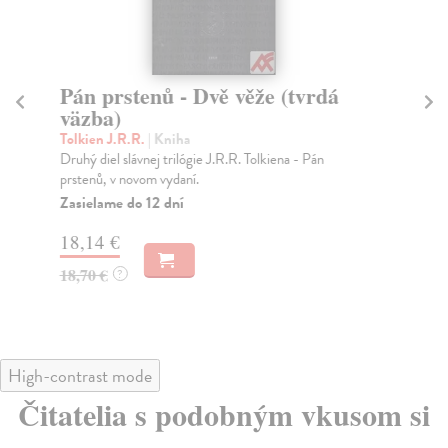
Pán prstenů - Dvě věže (tvrdá
Pá
väzba)
pr
Tolkien J.R.R.
| Kniha
Tol
Druhý diel slávnej trilógie J.R.R. Tolkiena - Pán
V d
prstenů, v novom vydaní.
net
Zasielame do 12 dní
Za
18,14 €
25
18,70 €
25
?
High-contrast mode
Čitatelia s podobným vkusom si