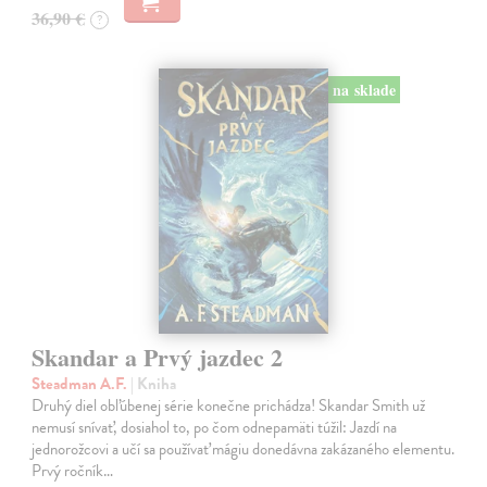
36,90 €
?
na sklade
Skandar a Prvý jazdec 2
Steadman A.F.
| Kniha
Druhý diel obľúbenej série konečne prichádza! Skandar Smith už
nemusí snívať, dosiahol to, po čom odnepamäti túžil: Jazdí na
jednorožcovi a učí sa používať mágiu donedávna zakázaného elementu.
Prvý ročník…