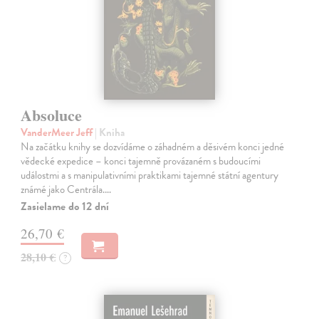
Absoluce
VanderMeer Jeff
| Kniha
Na začátku knihy se dozvídáme o záhadném a děsivém konci jedné
vědecké expedice – konci tajemně provázaném s budoucími
událostmi a s manipulativními praktikami tajemné státní agentury
známé jako Centrála.…
Zasielame do 12 dní
26,70 €
28,10 €
?