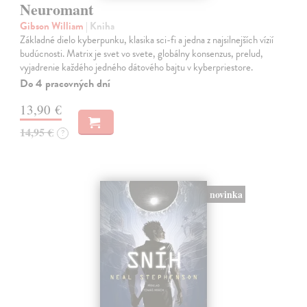
Neuromant
Gibson William
| Kniha
Základné dielo kyberpunku, klasika sci-fi a jedna z najsilnejších vízií
budúcnosti. Matrix je svet vo svete, globálny konsenzus, prelud,
vyjadrenie každého jedného dátového bajtu v kyberpriestore.
Do 4 pracovných dní
13,90 €
14,95 €
?
novinka