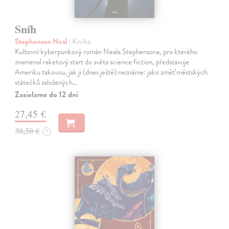
Sníh
Stephenson Neal
| Kniha
Kultovní kyberpunkový román Neala Stephensona, pro kterého
znamenal raketový start do světa science fiction, představuje
Ameriku takovou, jak ji (dnes ještě) neznáme: jako změť městských
státečků založených…
Zasielame do 12 dní
27,45 €
30,50 €
?