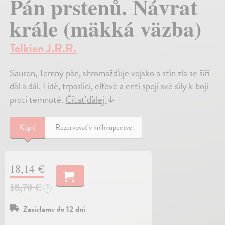
Pán prstenů. Návrat
krále (mäkká väzba)
Tolkien J.R.R.
Sauron, Temný pán, shromažďuje vojsko a stín zla se šíří
dál a dál. Lidé, trpaslíci, elfové a enti spojí své síly k boji
proti temnotě.
Čítať ďalej
↓
Kúpiť
Rezervovať v kníhkupectve
18,14 €
18,70 €
?
Zasielame do 12 dní