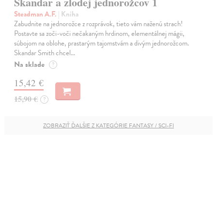
Skandar a zlodej jednorožcov 1
Steadman A.F.
| Kniha
Zabudnite na jednorožce z rozprávok, tieto vám naženú strach!
Postavte sa zoči-voči nečakaným hrdinom, elementálnej mágii,
súbojom na oblohe, prastarým tajomstvám a divým jednorožcom.
Skandar Smith chcel…
Na sklade
?
15,42 €
15,90 €
?
ZOBRAZIŤ ĎALŠIE Z KATEGÓRIE FANTASY / SCI-FI