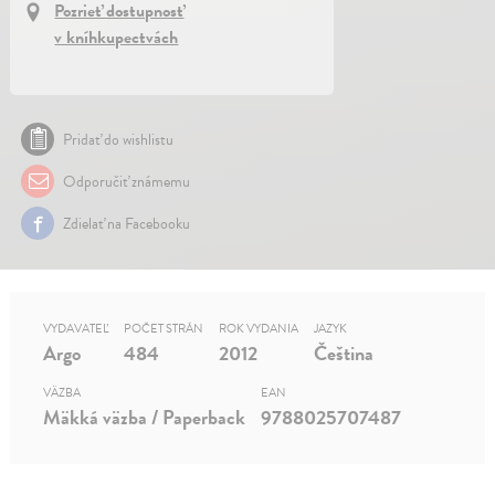
Pozrieť dostupnosť
v kníhkupectvách
Pridať do wishlistu
Odporučiť známemu
Zdielať na Facebooku
VYDAVATEĽ
POČET STRÁN
ROK VYDANIA
JAZYK
Argo
484
2012
Čeština
VÄZBA
EAN
Mäkká väzba / Paperback
9788025707487