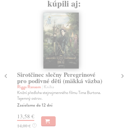
kúpili aj:
Sirotčinec slečny Peregrinové
P
pro podivné děti (mäkká väzba)
Rej
Roz
Riggs Ransom
| Kniha
Rej
Knižní předloha stejnojmenného filmu Tima Burtona.
Tajemný ostrov.
Za
Zasielame do 12 dní
16
13,58 €
16
14,00 €
?