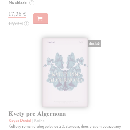
Na sklade
?
17,36 €
17,90 €
?
dotlač
Kvety pre Algernona
Keyes Daniel
| Kniha
Kultový román druhej polovice 20. storočia, dnes právom považovaný