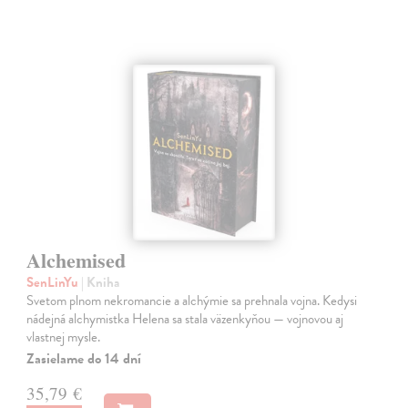
Alchemised
SenLinYu
| Kniha
Svetom plnom nekromancie a alchýmie sa prehnala vojna. Kedysi
nádejná alchymistka Helena sa stala väzenkyňou — vojnovou aj
vlastnej mysle.
Zasielame do 14 dní
35,79 €