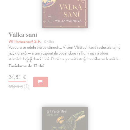
Válka saní
Williamsonová S.F.
| Kniha
Vzpoura se odehrává ve stínech… Vivien Vlaštopírková rozluštila tajný
jazyk draků — a tím rozpoutala občanskou válku, v níž na obou
stranách bojují draci i lidé. Poté co po nešťastných událostech unikla…
Zasielame do 12 dní
24,51 €
25,80 €
?