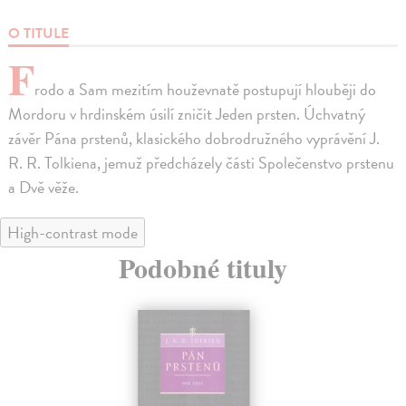
O TITULE
F
rodo a Sam mezitím houževnatě postupují hlouběji do
Mordoru v hrdinském úsilí zničit Jeden prsten. Úchvatný
závěr Pána prstenů, klasického dobrodružného vyprávění J.
R. R. Tolkiena, jemuž předcházely části Společenstvo prstenu
a Dvě věže.
High-contrast mode
Podobné tituly