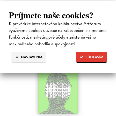
Legenda o páde Gondolinu hovorí o boji dvoch najväčších mocností
sveta. Zlo predstavuje Morgoth, najhorší zo všetkých, vodca
Príjmete naše cookies?
obrovských armád, ktoré riadi zo svojej železnej pevnosti.
Na sklade
?
K prevádzke internetového kníhkupectva Artforum
využívame cookies slúžiace na zabezpečenie a meranie
18,55 €
funkčnosti, marketingové účely a zaistenie vášho
19,95 €
?
maximálneho pohodlia a spokojnosti.
NASTAVENIA
SÚHLASÍM