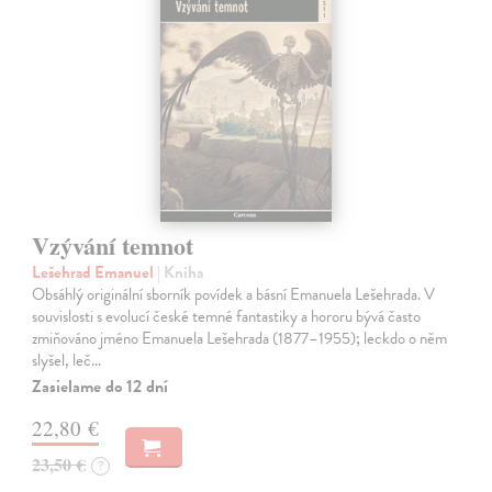
Vzývání temnot
Lešehrad Emanuel
| Kniha
Obsáhlý originální sborník povídek a básní Emanuela Lešehrada. V
souvislosti s evolucí české temné fantastiky a hororu bývá často
zmiňováno jméno Emanuela Lešehrada (1877–1955); leckdo o něm
slyšel, leč…
Zasielame do 12 dní
22,80 €
23,50 €
?