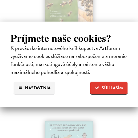
Príjmete naše cookies?
Zdravé včely - příručka pro chovatele
Ritter Wolfgang
| Kniha
K prevádzke internetového kníhkupectva Artforum
Toto zásadní dílo bylo výrazně rozšířeno o množství barevných
využívame cookies slúžiace na zabezpečenie a meranie
fotografií a přehledných grafik a kompletně přepracováno podle
funkčnosti, marketingové účely a zaistenie vášho
nejnovějších poznatků praxe i současného stavu výzkumu. Biologie i
maximálneho pohodlia a spokojnosti.
chov včely…
Zasielame do 14 dní
NASTAVENIA
SÚHLASÍM
19,39 €
19,99 €
?