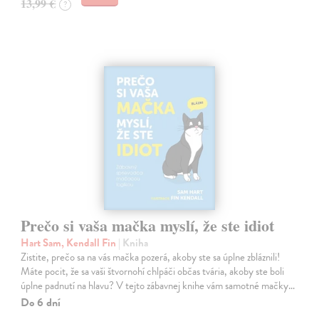
13,99 €
?
Prečo si vaša mačka myslí, že ste idiot
Hart Sam, Kendall Fin
| Kniha
Zistite, prečo sa na vás mačka pozerá, akoby ste sa úplne zbláznili!
Máte pocit, že sa vaši štvornohí chlpáči občas tvária, akoby ste boli
úplne padnutí na hlavu? V tejto zábavnej knihe vám samotné mačky…
Do 6 dní