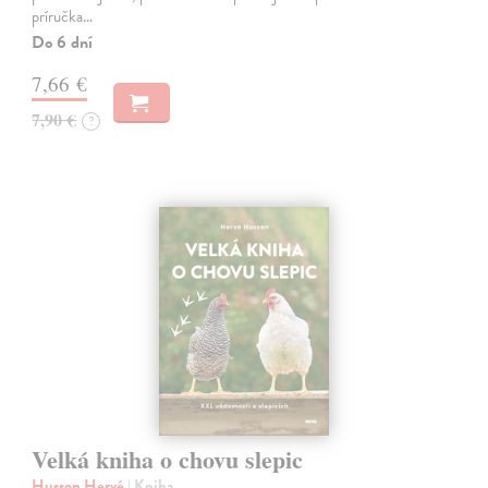
príručka…
Do 6 dní
7,66 €
7,90 €
?
Velká kniha o chovu slepic
Husson Hervé
| Kniha