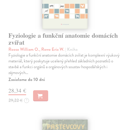
Fyziologie a funkční anatomie domácích
zvířat
Reece William O., Rowe Eric W.
| Kniha
Fyziologie a funkční anatomie domácích zvířat je komplexní výukový
materiál, který poskytuje ucelený přehled základních poznatků o
stavbě a funkci orgánů a orgánových soustav hospodářských i
zájmových…
Zasielame do 10 dní
28,34 €
29,22 €
?