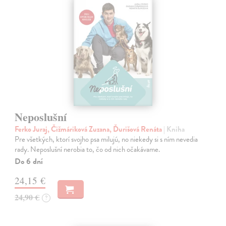
Neposlušní
Ferko Juraj, Čižmáriková Zuzana, Ďurišová Renáta
| Kniha
Pre všetkých, ktorí svojho psa milujú, no niekedy si s ním nevedia
rady. Neposlušní nerobia to, čo od nich očakávame.
Do 6 dní
24,15 €
24,90 €
?