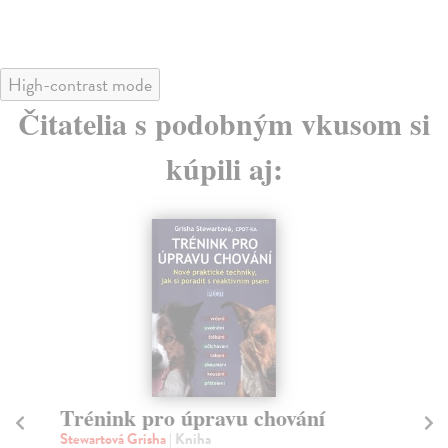
High-contrast mode
Čitatelia s podobným vkusom si
kúpili aj:
Trénink pro úpravu chování
B
zv
Stewartová Grisha
| Kniha