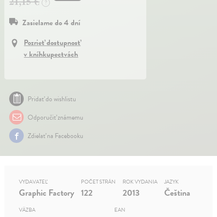
21,15 €
?
Zasielame do 4 dní
Pozrieť dostupnosť
v kníhkupectvách
Pridať do wishlistu
Odporučiť známemu
Zdielať na Facebooku
VYDAVATEĽ
POČET STRÁN
ROK VYDANIA
JAZYK
Graphic Factory
122
2013
Čeština
VÄZBA
EAN