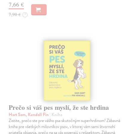
7,66 €
7,90 €
?
Prečo si váš pes myslí, že ste hrdina
Hart Sam, Kendall Fin
| Kniha
Zistite, prečo ste pre vášho psa skutočným superhrdinom! Zábavná
kniha pre všetkých milovníkov psov, v ktorej vám sami štvornohí
priatelia objasnia, prečo na sa vás pozerajú s rešpektom. Zábavná