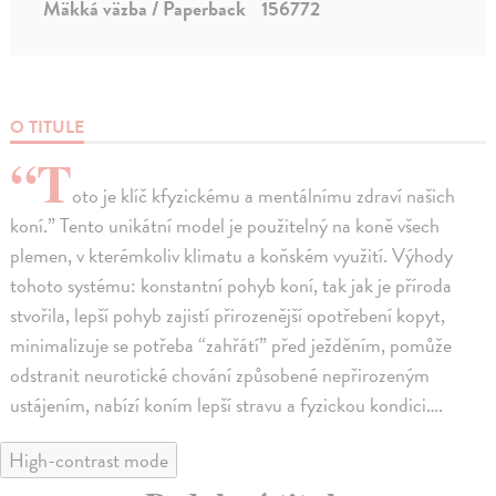
Mäkká väzba / Paperback
156772
O TITULE
“T
oto je klíč kfyzickému a mentálnímu zdraví našich
koní.” Tento unikátní model je použitelný na koně všech
plemen, v kterémkoliv klimatu a koňském využití. Výhody
tohoto systému: konstantní pohyb koní, tak jak je příroda
stvořila, lepší pohyb zajistí přirozenější opotřebení kopyt,
minimalizuje se potřeba “zahřátí” před ježděním, pomůže
odstranit neurotické chování způsobené nepřirozeným
ustájením, nabízí koním lepší stravu a fyzickou kondici….
High-contrast mode