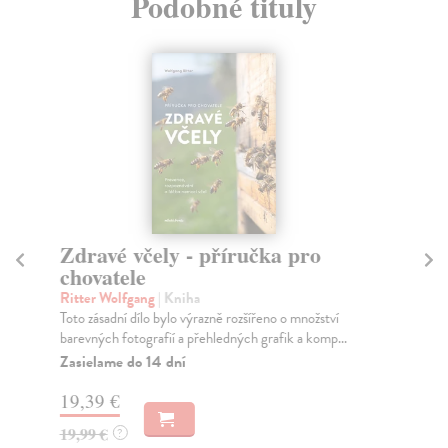
Podobné tituly
Zdravé včely - příručka pro
Vč
chovatele
kol
Prá
Ritter Wolfgang
| Kniha
Vče
Toto zásadní dílo bylo výrazně rozšířeno o množství
barevných fotografií a přehledných grafik a komp...
Do
Zasielame do 14 dní
20
19,39 €
21
19,99 €
?