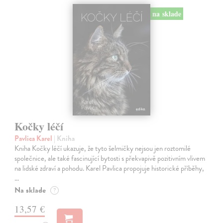
na sklade
Kočky léčí
Pavlica Karel
| Kniha
Kniha Kočky léčí ukazuje, že tyto šelmičky nejsou jen roztomilé
společnice, ale také fascinující bytosti s překvapivě pozitivním vlivem
na lidské zdraví a pohodu. Karel Pavlica propojuje historické příběhy,
…
Na sklade
?
13,57 €