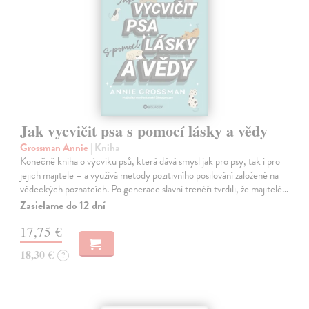
Jak vycvičit psa s pomocí lásky a vědy
Grossman Annie
| Kniha
Konečně kniha o výcviku psů, která dává smysl jak pro psy, tak i pro
jejich majitele – a využívá metody pozitivního posilování založené na
vědeckých poznatcích. Po generace slavní trenéři tvrdili, že majitelé…
Zasielame do 12 dní
17,75 €
18,30 €
?