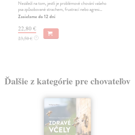
Nezáleží na tom, jestli je problémové chování vašeho
Gr
psa způsobované strachem, frustrací nebo agresi...
Kni
pří
Zasielame do 12 dní
Za
22,80 €
19
23,50 €
?
20
Ďalšie z kategórie pre chovateľov