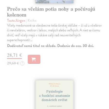
Prečo sa včelám potia nohy a počúvajú
kolenom
Tautz Jürgen
| Kniha
Včely medonosné sa všeobecne tešia širokej obľube – či už u včelárov
či nevčelárov, vedcov i laikov, malých alebo veľkých. A niet sa čomu
diviť, veď včely majú v rukáve celý rad neuveriteľných
superschopností:…
Dodávateľ nemá titul na sklade. Dodanie do cca. 30 dní.
28,71 €
29,60 €
?