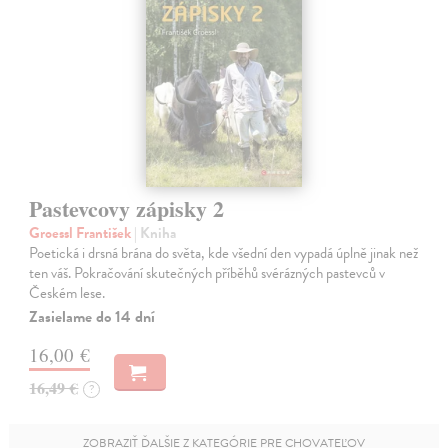
Pastevcovy zápisky 2
Groessl František
| Kniha
Poetická i drsná brána do světa, kde všední den vypadá úplně jinak než
ten váš. Pokračování skutečných příběhů svérázných pastevců v
Českém lese.
Zasielame do 14 dní
16,00 €
16,49 €
?
ZOBRAZIŤ ĎALŠIE Z KATEGÓRIE PRE CHOVATEĽOV