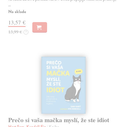
…
Na sklade
13,57 €
13,99 €
?
Prečo si vaša mačka myslí, že ste idiot
Hart Sam, Kendall Fin
| Kniha