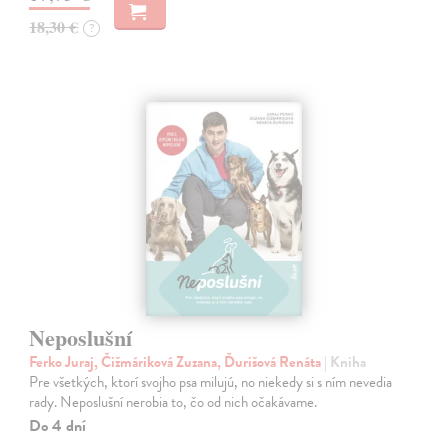
18,30 €
?
Neposlušní
Ferko Juraj, Čižmáriková Zuzana, Ďurišová Renáta
| Kniha
Pre všetkých, ktorí svojho psa milujú, no niekedy si s ním nevedia
rady. Neposlušní nerobia to, čo od nich očakávame.
Do 4 dní