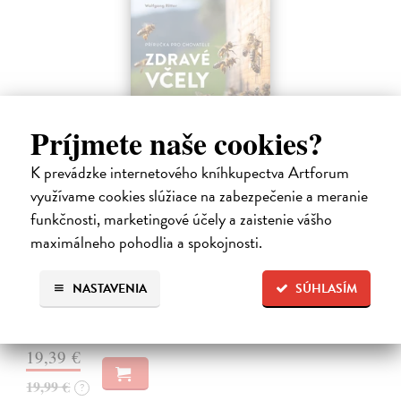
Príjmete naše cookies?
K prevádzke internetového kníhkupectva Artforum
využívame cookies slúžiace na zabezpečenie a meranie
Zdravé včely - příručka pro chovatele
funkčnosti, marketingové účely a zaistenie vášho
Ritter Wolfgang
| Kniha
maximálneho pohodlia a spokojnosti.
Toto zásadní dílo bylo výrazně rozšířeno o množství barevných
fotografií a přehledných grafik a kompletně přepracováno podle
nejnovějších poznatků praxe i současného stavu výzkumu. Biologie i
NASTAVENIA
SÚHLASÍM
chov včely…
Zasielame do 14 dní
19,39 €
19,99 €
?