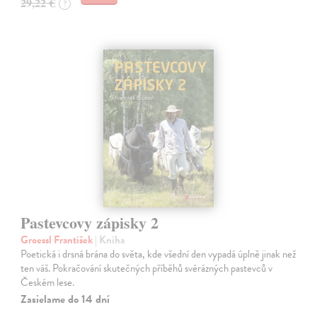
29,22 €
?
Pastevcovy zápisky 2
Groessl František
| Kniha
Poetická i drsná brána do světa, kde všední den vypadá úplně jinak než
ten váš. Pokračování skutečných příběhů svérázných pastevců v
Českém lese.
Zasielame do 14 dní