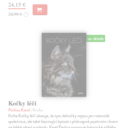
24,15 €
24,90 €
?
na sklade
Kočky léčí
Pavlica Karel
| Kniha
Kniha Kočky léčí ukazuje, že tyto šelmičky nejsou jen roztomilé
společnice, ale také fascinující bytosti s překvapivě pozitivním vlivem
na lidské zdraví a pohodu. Karel Pavlica propojuje historické příběhy,