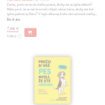
Zistite, prečo sa na vás mačka pozerá, akoby ste sa úplne zbláznili!
Máte pocit, že sa vaši štvornohí chlpáči občas tvária, akoby ste boli
úplne padnutí na hlavu? V tejto zábavnej knihe vám samotné mačky…
Do 4 dní
7,66 €
7,90 €
?