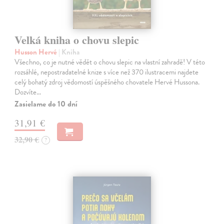
Velká kniha o chovu slepic
Husson Hervé
| Kniha
Všechno, co je nutné vědět o chovu slepic na vlastní zahradě! V této
rozsáhlé, nepostradatelné knize s více než 370 ilustracemi najdete
celý bohatý zdroj vědomostí úspěšného chovatele Hervé Hussona.
Dozvíte…
Zasielame do 10 dní
31,91 €
32,90 €
?