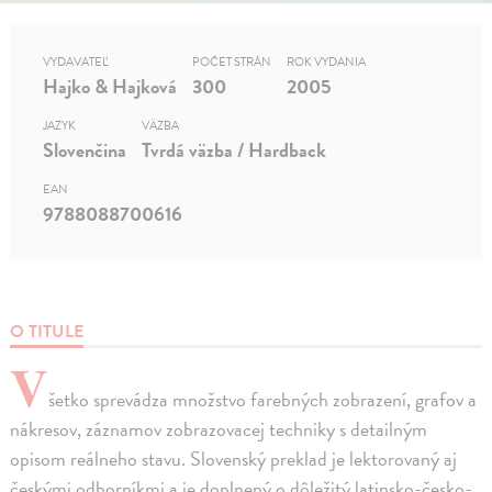
VYDAVATEĽ
POČET STRÁN
ROK VYDANIA
Hajko & Hajková
300
2005
JAZYK
VÄZBA
Slovenčina
Tvrdá väzba / Hardback
EAN
9788088700616
O TITULE
V
šetko sprevádza množstvo farebných zobrazení, grafov a
nákresov, záznamov zobrazovacej techniky s detailným
opisom reálneho stavu. Slovenský preklad je lektorovaný aj
českými odborníkmi a je doplnený o dôležitý latinsko-česko-