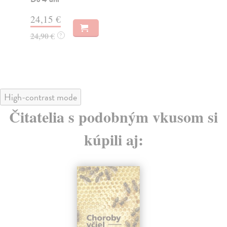
Dodávateľ nemá titul na sklade. Dodanie do cca.
13
30 dní.
14
12,61 €
13,00 €
?
High-contrast mode
Čitatelia s podobným vkusom si
kúpili aj: