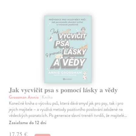
Jak vycvičit psa s pomocí lásky a vědy
Grossman Annie
| Kniha
Konečně kniha o výcviku psů, která dává smysl jak pro psy, tak i pro
jejich majitele – a využívá metody pozitivního posilování založené na
vědeckých poznatcích. Po generace slavní trenéři tvrdili, že majitelé…
Zasielame do 12 dní
17,75 €