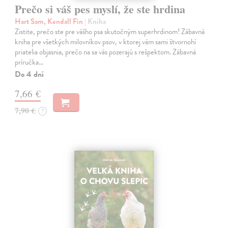
Prečo si váš pes myslí, že ste hrdina
Hart Sam, Kendall Fin
| Kniha
Zistite, prečo ste pre vášho psa skutočným superhrdinom! Zábavná
kniha pre všetkých milovníkov psov, v ktorej vám sami štvornohí
priatelia objasnia, prečo na sa vás pozerajú s rešpektom. Zábavná
príručka…
Do 4 dní
7,66 €
7,90 €
?