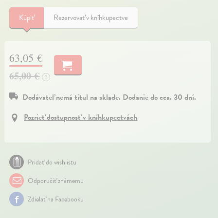
Kúpiť
Rezervovať v kníhkupectve
63,05 €
65,00 €
?
Dodávateľ nemá titul na sklade. Dodanie do cca. 30 dní.
Pozrieť dostupnosť v kníhkupectvách
Pridať do wishlistu
Odporučiť známemu
Zdielať na Facebooku