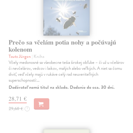
Prečo sa včelám potia nohy a počúvajú
kolenom
Tautz Jürgen
| Kniha
Včely medonosné sa všeobecne tešia širokej obľube – či už u včelárov
či nevčelárov, vedcov i laikov, malých alebo veľkých. A niet sa čomu
diviť, veď včely majú v rukáve celý rad neuveriteľných
superschopností:…
Dodávateľ nemá titul na sklade. Dodanie do cca. 30 dní.
28,71 €
29,60 €
?