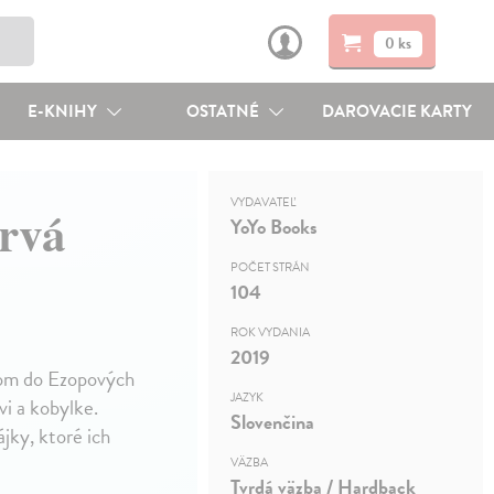
0 ks
E-KNIHY
OSTATNÉ
DAROVACIE KARTY
VYDAVATEĽ
rvá
YoYo Books
POČET STRÁN
104
ROK VYDANIA
2019
odom do Ezopových
JAZYK
vi a kobylke.
Slovenčina
jky, ktoré ich
VÄZBA
Tvrdá väzba / Hardback