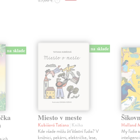
?
na sklade
na sklade
ička
Miesto v meste
Šikovn
a
Kubišová Tatiana
| Kniha
Holland 
Kde všade môžu žiť šťastní ľudia? V
My ľudia s
knižnici, pekárni, električke, lese,
inteligenc
a ich