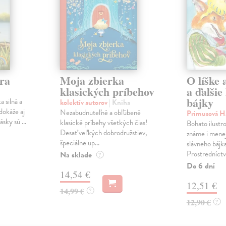
ra
Moja zbierka
O líške 
klasických príbehov
a ďalšie
bájky
a silná a
kolektív autorov
| Kniha
dokáže aj
Nezabudnuteľné a obľúbené
Primusová 
sky sú ...
klasické príbehy všetkých čias!
Bohato ilustr
Desať veľkých dobrodružstiev,
známe i mene
špeciálne up...
slávneho bájk
Prostredníctv
Na sklade
?
Do 6 dní
14,54 €
12,51 €
14,99 €
?
12,90 €
?