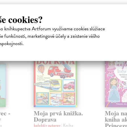
še cookies?
atelia s podobným vkusom si kúpili
ho kníhkupectva Artforum využívame cookies slúžiace
e funkčnosti, marketingové účely a zaistenie vášho
spokojnosti.
ec -
Moja prvá knižka.
Moja na
y
Doprava
kniha ak
Princezn
a
kolektív autorov
| Kniha