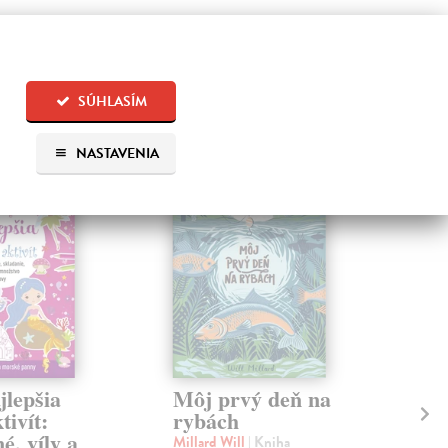
 aj:
SÚHLASÍM
NASTAVENIA
na sklade
jlepšia
Môj prvý deň na
Mi
tivít:
rybách
kn
é, víly a
Millard Will
| Kniha
kol