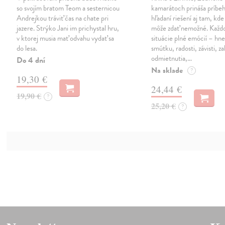
so svojím bratom Teom a sesternicou
kamarátoch prináša príbe
Andrejkou tráviť čas na chate pri
hľadaní riešení aj tam, kde
jazere. Strýko Jani im prichystal hru,
môže zdať nemožné. Každ
v ktorej musia mať odvahu vydať sa
situácie plné emócií – hn
do lesa.
smútku, radosti, závisti, z
odmietnutia,…
Do 4 dní
Na sklade
?
19,30 €
24,44 €
19,90 €
?
25,20 €
?