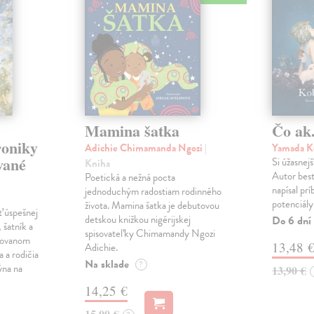
Mamina šatka
Čo ak.
roniky
Adichie Chimamanda Ngozi
|
Yamada K
vané
Si úžasnejš
Kniha
Autor best
Poetická a nežná pocta
napísal pr
jednoduchým radostiam rodinného
potenciály
života. Mamina šatka je debutovou
ť úspešnej
detskou knižkou nigérijskej
Do 6 dní
 šatník a
spisovateľky Chimamandy Ngozi
trovanom
13,48 
Adichie.
a a rodičia
Na sklade
?
ýna na
13,90 €
14,25 €
15,00 €