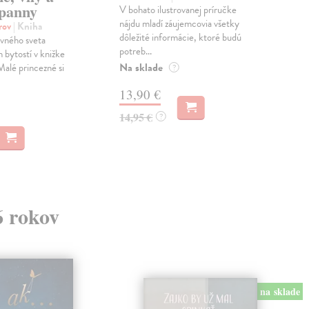
panny
V bohato ilustrovanej príručke
Keď 
nájdu mladí záujemcovia všetky
zo s
orov
| Kniha
dôležité informácie, ktoré budú
živo
vného sveta
potreb...
ver..
 bytostí v knižke
Na sklade
Na 
Malé princezné si
?
13,90 €
9,
14,95 €
9,9
?
6 rokov
na sklade