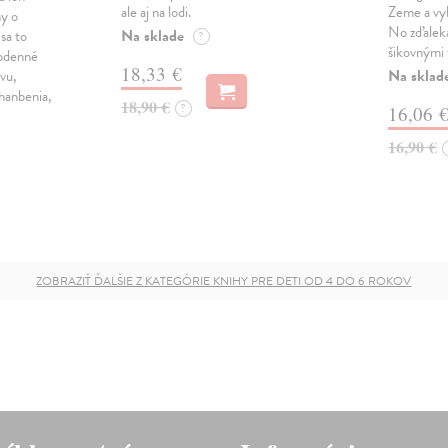
ale aj na lodi.
Zeme a vyb
hy o
No zďaleka
Na sklade
 sa to
?
šikovnými 
odenné
18,33 €
Na sklad
evu,
ahanbenia,
18,90 €
?
16,06 
16,90 €
ZOBRAZIŤ ĎALŠIE Z KATEGÓRIE KNIHY PRE DETI OD 4 DO 6 ROKOV