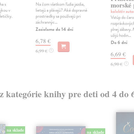
morské 
ha s
Na čom všetkom ľudia jazdia,
jkou v
lietajú a plávajú? Aké dopravné
kolektív aut
etičky.
prostriedky sa používajú pri
Vstúp do čaro
záchrannýc...
rozprávkových
Zasielame do 14 dní
plnej zábavy. 
užijú hodin...
6,78 €
Do 6 dní
6,99 €
?
6,69 €
6,90 €
?
 z kategórie knihy pre deti od 4 do 
na sklade
na sklade