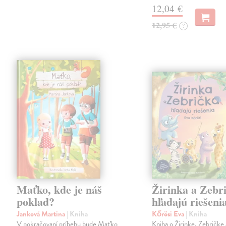
12,04 €
12,95 €
?
Maťko, kde je náš
Žirinka a Zebr
poklad?
hľadajú riešeni
Janková Martina
| Kniha
Kőrösi Eva
| Kniha
V pokračovaní príbehu bude Maťko
Kniha o Žirinke, Zebričke 