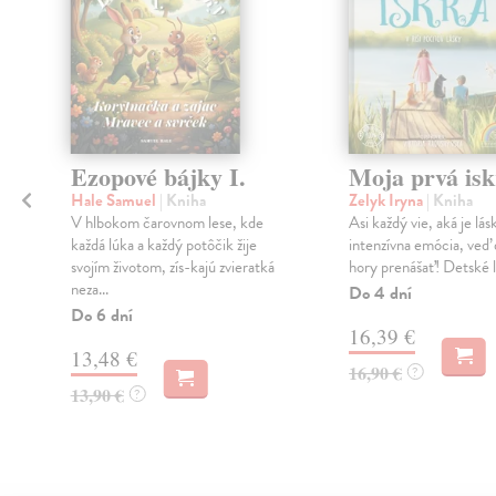
Ezopové bájky I.
Moja prvá isk
Hale Samuel
| Kniha
Zelyk Iryna
| Kniha
V hlbokom čarovnom lese, kde
Asi každý vie, aká je lásk
každá lúka a každý potôčik žije
intenzívna emócia, veď 
svojím životom, zís-kajú zvieratká
hory prenášať! Detské lá
neza...
Do 4 dní
Do 6 dní
16,39 €
13,48 €
16,90 €
?
13,90 €
?