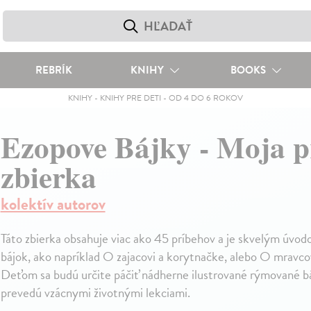
REBRÍK
KNIHY
BOOKS
KNIHY
-
KNIHY PRE DETI
-
OD 4 DO 6 ROKOV
Ezopove Bájky - Moja p
zbierka
kolektív autorov
Táto zbierka obsahuje viac ako 45 príbehov a je skvelým úv
bájok, ako napríklad O zajacovi a korytnačke, alebo O mravco
Deťom sa budú určite páčiť nádherne ilustrované rýmované bá
prevedú vzácnymi životnými lekciami.