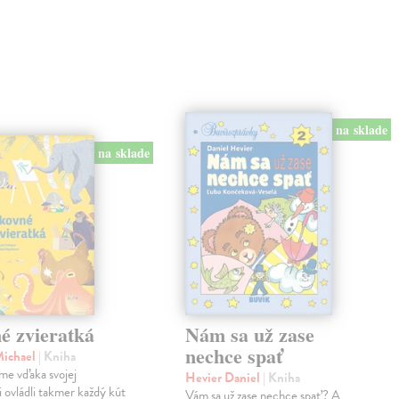
na sklade
na sklade
é zvieratká
Nám sa už zase
nechce spať
Michael
| Kniha
me vďaka svojej
Hevier Daniel
| Kniha
ii ovládli takmer každý kút
Vám sa už zase nechce spať? A