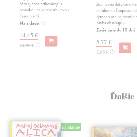
nám aj dnes prihovárajú s
Jedinečná dotyková kni
rovnakou naliehavosťou ako v
obľúbenou Esopovou bá
časoch anti...
rýmoch pre najmenšie d
Kniha obsahuje ...
Na sklade
?
Zasielame do 10 dní
14,45 €
5,77 €
14,90 €
?
5,95 €
?
Ďalšie
na sklade