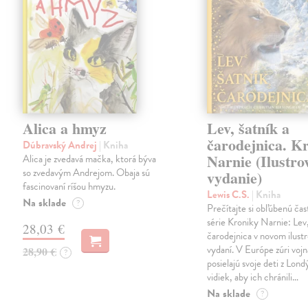
Alica a hmyz
Lev, šatník a
čarodejnica. K
Dúbravský Andrej
| Kniha
Narnie (Ilustro
Alica je zvedavá mačka, ktorá býva
so zvedavým Andrejom. Obaja sú
vydanie)
fascinovaní ríšou hmyzu.
Lewis C.S.
| Kniha
Na sklade
?
Prečítajte si obľúbenú čas
série Kroniky Narnie: Lev,
28,03 €
čarodejnica v novom ilus
vydaní. V Európe zúri vojn
28,90 €
?
posielajú svoje deti z Lond
vidiek, aby ich chránili…
Na sklade
?