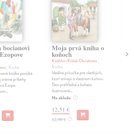
a bocianovi
Moja prvá kniha o
Bá
 Ezopove
koňoch
Sko
V kn
Kächler-Kröck Christiane
|
Skov
Kniha
Hana
| Kniha
filo
Ideálna príručka pre všetkých,
ovaná knižka ponúka
deti.
ktorí snívajú o vlastnom koňovi.
j známe príbehy
Táto prehľadná a bohato
Na 
ara Ezopa.
ilustrovaná...
om...
14
Na sklade
?
14,
12,51 €
12,90 €
?