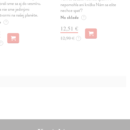
rali sme sa aj do vesmíru.
nepomohla ani knižka Nám sa ešte
 nie sme jedinými
nechce spať?
tvormi na našej planéte.
Na sklade
?
e
?
12,51 €
€
12,90 €
?
?