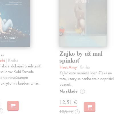
..
Zajko by už mal
spinkať
obi
| Kniha
í ako si dokážeš predstaviť.
Hest Amy
| Kniha
sellerov Kobi Yamada
Zajko este nemoze spat. Caka na
íbeh o nespútanom
tata, ktory sa nanho stale neprisiel
 ukrytom v každom z nás.
pozriet.
Na sklade
?
€
12,51 €
?
12,90 €
?