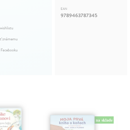
EAN
9789463787345
wishlistu
ť známemu
a Facebooku
na sklade