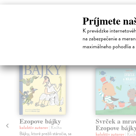
Príjmete na
High-contrast mode
Čit
K prevádzke internetové
na zabezpečenie a merani
maximálneho pohodlia a 
na sklade
Ezopove bájky
Svrček a mrav
Ezopove bájk
kolektív autorov
| Kniha
Bájky, ktoré prežili stáročia, sa
kolektív autorov
| Knih