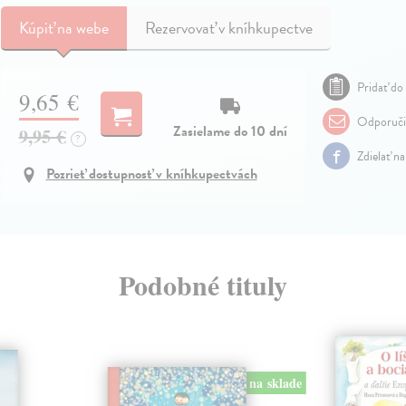
Kúpiť
na webe
Rezervovať v kníhkupectve
Pridať do 
9,65 €
Odporuči
Zasielame do 10 dní
9,95 €
?
Zdielať n
Pozrieť dostupnosť v kníhkupectvách
Podobné tituly
na sklade