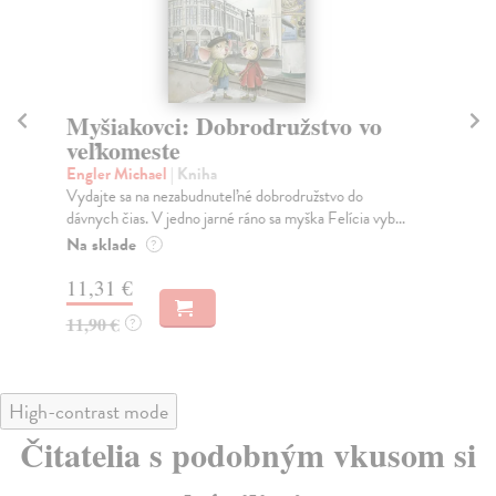
Myšiakovci: Dobrodružstvo vo
V
veľkomeste
Sc
V z
Engler Michael
| Kniha
má 
Vydajte sa na nezabudnuteľné dobrodružstvo do
dávnych čias. V jedno jarné ráno sa myška Felícia vyb...
Do
Na sklade
?
10
11,31 €
10
11,90 €
?
High-contrast mode
Čitatelia s podobným vkusom si