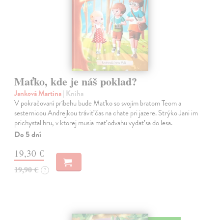
Maťko, kde je náš poklad?
Janková Martina
| Kniha
V pokračovaní príbehu bude Maťko so svojím bratom Teom a
sesternicou Andrejkou tráviť čas na chate pri jazere. Strýko Jani im
prichystal hru, v ktorej musia mať odvahu vydať sa do lesa.
Do 5 dní
19,30 €
19,90 €
?