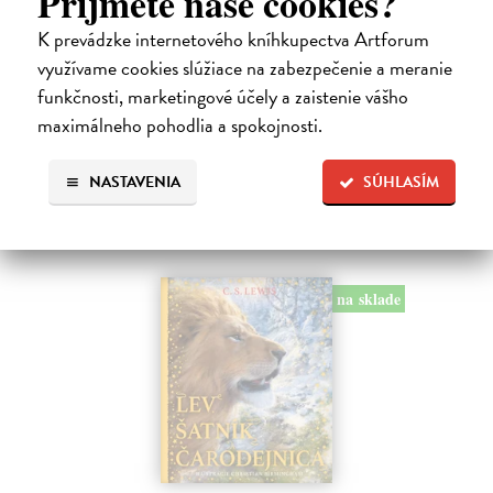
Príjmete naše cookies?
Dúbravský Andrej
| Kniha
K prevádzke internetového kníhkupectva Artforum
Alica je zvedavá mačka, ktorá býva so zvedavým Andrejom. Obaja sú
fascinovaní ríšou hmyzu.
využívame cookies slúžiace na zabezpečenie a meranie
Na sklade
?
funkčnosti, marketingové účely a zaistenie vášho
maximálneho pohodlia a spokojnosti.
28,03 €
28,90 €
?
NASTAVENIA
SÚHLASÍM
na sklade