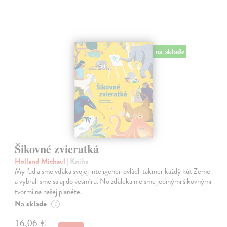
na sklade
Šikovné zvieratká
Holland Michael
| Kniha
My ľudia sme vďaka svojej inteligencii ovládli takmer každý kút Zeme
a vybrali sme sa aj do vesmíru. No zďaleka nie sme jedinými šikovnými
tvormi na našej planéte.
Na sklade
?
16,06 €