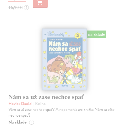
16,90 €
?
na sklade
Nám sa už zase nechce spať
Hevier Daniel
| Kniha
Vám sa už zase nechce spať? A nepomohla ani knižka Nám sa ešte
nechce spať?
Na sklade
?