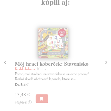
kúpili aj:
Môj hrací koberček: Stavenisko
N
Kralik Juliana
| Kniha
Ha
Pozor, malí stavbári, na stavenisku sa usilovne pracuje!
Ant
Rozlož skvelé obrázkové leporelo, ktoré sa...
Za
Do 5 dní
9,
13,48 €
9,
13,90 €
?