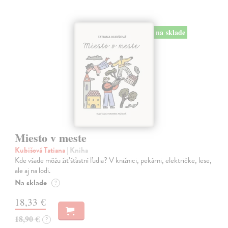
na sklade
Miesto v meste
Kubišová Tatiana
| Kniha
Kde všade môžu žiť šťastní ľudia? V knižnici, pekárni, električke, lese,
ale aj na lodi.
Na sklade
?
18,33 €
18,90 €
?