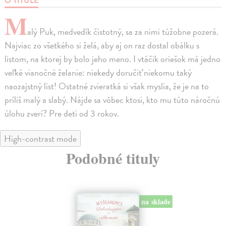
O TITULE
M
alý Puk, medvedík čistotný, sa za nimi túžobne pozerá.
Najviac zo všetkého si želá, aby aj on raz dostal obálku s
listom, na ktorej by bolo jeho meno. I vtáčik oriešok má jedno
veľké vianočné želanie: niekedy doručiť niekomu taký
naozajstný list! Ostatné zvieratká si však myslia, že je na to
príliš malý a slabý. Nájde sa vôbec ktosi, kto mu túto náročnú
úlohu zverí? Pre deti od 3 rokov.
High-contrast mode
Podobné tituly
na sklade