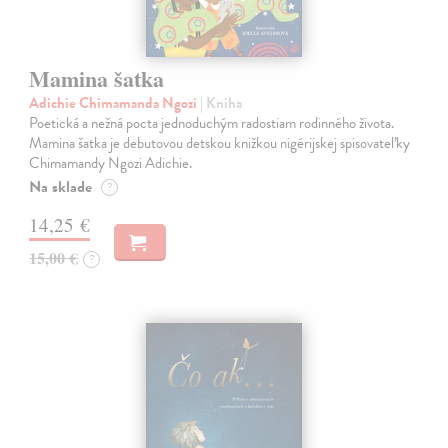
Mamina šatka
Adichie Chimamanda Ngozi
| Kniha
Poetická a nežná pocta jednoduchým radostiam rodinného života.
Mamina šatka je debutovou detskou knižkou nigérijskej spisovateľky
Chimamandy Ngozi Adichie.
Na sklade
?
14,25 €
15,00 €
?