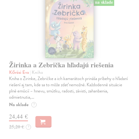
na sklade
Žirinka a Zebrička hľadajú riešenia
Kőrösi Eva
| Kniha
Kniha o Žirinke, Zebričke a ich kamarátoch prináša príbehy o hľadaní
riešení aj tam, kde sa to môže zdať nemožné. Každodenné situácie
plné emócií – hnevu, smútku, radosti, závisti, zahanbenia,
odmietnutia,…
Na sklade
?
24,44 €
25,20 €
?