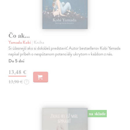
Čo ak...
Yamada Kobi
| Kniha
Si úžasnejší ako si dokážeš predstaviť. Autor bestsellerov Kobi Yamada
napísal príbeh o nespútanom potenciály ukrytom v každom z nás.
Do 5 dní
13,48 €
13,90 €
?
na sklade