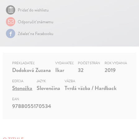
Pridať do wishlistu
Odporučiť známemu
Zdielať na Facebooku
PREKLADATEĽ
VYDAVATEĽ
POČET STRÁN
ROK VYDANIA
Dodoková Zuzana
Ikar
32
2019
EDÍCIA
JAZYK
VÄZBA
Stonožka
Slovenčina
Tvrdá väzba / Hardback
EAN
9788055170534