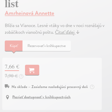
list
Amrheinová Annette
Blížia sa Vianoce. Lesné vtáky vo dne v noci roznášajú v
zobáčikoch vianočnú poštu.
Čítať ďalej
↓
Kúpiť
Rezervovať v kníhkupectve
7,66 €
7,90 €
?
Na sklade – Zasielame nasledujúci pracovný deň
?
Pozrieť dostupnosť v kníhkupectvách