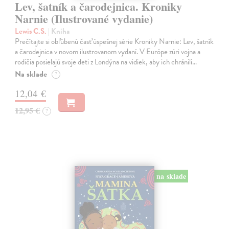
Lev, šatník a čarodejnica. Kroniky
Narnie (Ilustrované vydanie)
Lewis C.S.
| Kniha
Prečítajte si obľúbenú časť úspešnej série Kroniky Narnie: Lev, šatník
a čarodejnica v novom ilustrovanom vydaní. V Európe zúri vojna a
rodičia posielajú svoje deti z Londýna na vidiek, aby ich chránili…
Na sklade
?
12,04 €
12,95 €
?
na sklade