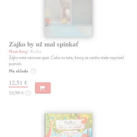
Zajko by už mal spinkať
Hest Amy
| Kniha
Zajko este nemoze spat. Caka na tata, ktory sa nanho stale neprisiel
pozriet.
Na sklade
?
12,51 €
12,90 €
?