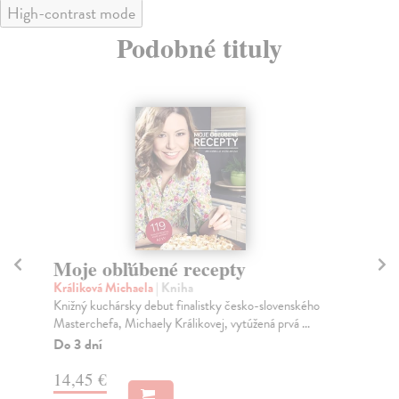
High-contrast mode
Podobné tituly
Moje obľúbené recepty
D
Králiková Michaela
| Kniha
kol
Knižný kuchársky debut finalistky česko-slovenského
Je 
Masterchefa, Michaely Králikovej, vytúžená prvá ...
ote
Do 3 dní
Do
14,45 €
17