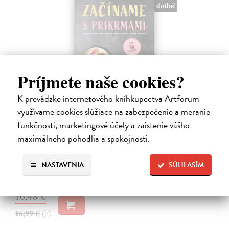
dotlač
Príjmete naše cookies?
K prevádzke internetového kníhkupectva Artforum
Začíname s príkrmami
využívame cookies slúžiace na zabezpečenie a meranie
Tkáčová Judita, Pivrncová Eliška, Kuřátková Petra, Vrábelová
funkčnosti, marketingové účely a zaistenie vášho
Tereza
| Kniha
maximálneho pohodlia a spokojnosti.
Prvé jedlo dieťatka je preň tým najdôležitejším míľnikom. A pre
rodičov zas veľkým orieškom.
NASTAVENIA
SÚHLASÍM
Čaká sa dotlač, vychádza 11.9.2026, zasielame do 12 dní od
dotlače
16,48 €
16,99 €
?