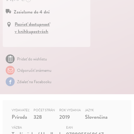
Zasielame do 4 dní
Pozrieť dostupnosť
v kníhkupectvách
Pridať do wishlistu
Odporučiť známemu
Zdielať na Facebooku
VYDAVATEĽ
POČET STRÁN
ROK VYDANIA
JAZYK
Príroda
328
2019
Slovenčina
VÄZBA
EAN