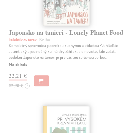
Japonsko na tanieri - Lonely Planet Food
kolektív autorov
| Kniha
Kompletný sprievodca japonskou kuchyňou a etiketou Ak hľadáte
autentický a jedinečný kulinársky zážitok, ale neviete, kde začať,
bedeker Japonsko na tanieri je pre vás tou správnou voľbou.
Na sklade
22,21 €
22,90 €
?