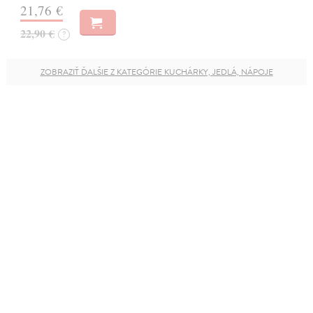
21,76 €
22,90 €
?
ZOBRAZIŤ ĎALŠIE Z KATEGÓRIE KUCHÁRKY, JEDLÁ, NÁPOJE