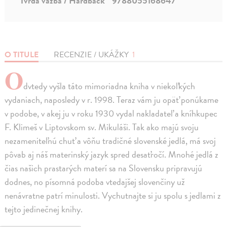
Tvrdá väzba / Hardback
9788055168647
O TITULE
RECENZIE / UKÁŽKY
1
O
dvtedy vyšla táto mimoriadna kniha v niekoľkých
vydaniach, naposledy v r. 1998. Teraz vám ju opäť ponúkame
v podobe, v akej ju v roku 1930 vydal nakladateľ a kníhkupec
F. Klimeš v Liptovskom sv. Mikuláši. Tak ako majú svoju
nezameniteľnú chuť a vôňu tradičné slovenské jedlá, má svoj
pôvab aj náš materinský jazyk spred desaťročí. Mnohé jedlá z
čias našich prastarých materí sa na Slovensku pripravujú
dodnes, no písomná podoba vtedajšej slovenčiny už
nenávratne patrí minulosti. Vychutnajte si ju spolu s jedlami z
tejto jedinečnej knihy.