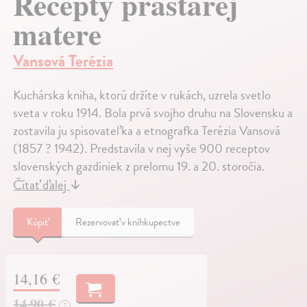
Recepty prastarej
matere
Vansová Terézia
Kuchárska kniha, ktorú držíte v rukách, uzrela svetlo
sveta v roku 1914. Bola prvá svojho druhu na Slovensku a
zostavila ju spisovateľka a etnografka Terézia Vansová
(1857 ? 1942). Predstavila v nej vyše 900 receptov
slovenských gazdiniek z prelomu 19. a 20. storočia.
Čítať ďalej
↓
Kúpiť
Rezervovať v kníhkupectve
14,16 €
14,90 €
?