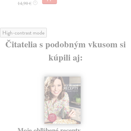
14,90 €
17
?
High-contrast mode
Čitatelia s podobným vkusom si
kúpili aj:
Moje obľúbené recepty
D