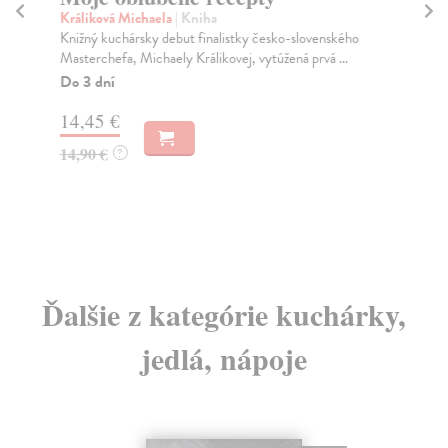
Králiková Michaela
| Kniha
kol
Knižný kuchársky debut finalistky česko-slovenského
Je 
Masterchefa, Michaely Králikovej, vytúžená prvá ...
ote
Do 3 dní
Do
14,45 €
17
14,90 €
17
?
Ďalšie z kategórie kuchárky,
jedlá, nápoje