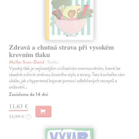
Zdravá a chutná strava při vysokém
krevním tlaku
Muller Sven-David
| Kniha
Vysoký tlak je nejčastějším civilizačním onemocněním, které lze
zásadně ovlivnit změnou životního stylu a stravy. Tato kuchařka vám
ukáže, jak s hypertenzí bojovat pomocí odlehčených receptů a
snižování…
Zasielame do 14 dní
11,63 €
11,99 €
?