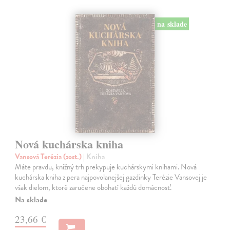
na sklade
Nová kuchárska kniha
Vansová Terézia (zost.)
| Kniha
Máte pravdu, knižný trh prekypuje kuchárskymi knihami. Nová
kuchárska kniha z pera najpovolanejšej gazdinky Terézie Vansovej je
však dielom, ktoré zaručene obohatí každú domácnosť.
Na sklade
23,66 €