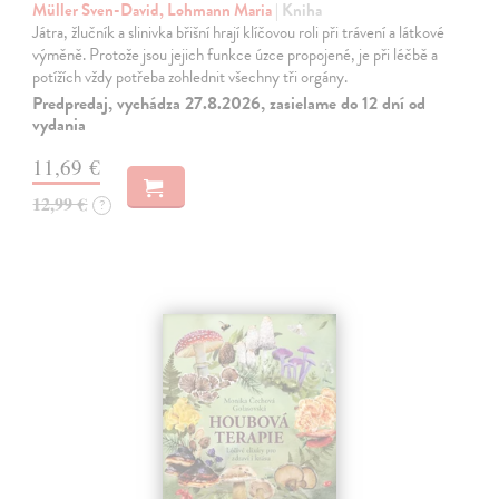
Müller Sven-David, Lohmann Maria
| Kniha
Játra, žlučník a slinivka břišní hrají klíčovou roli při trávení a látkové
výměně. Protože jsou jejich funkce úzce propojené, je při léčbě a
potížích vždy potřeba zohlednit všechny tři orgány.
Predpredaj, vychádza 27.8.2026, zasielame do 12 dní od
vydania
11,69 €
12,99 €
?