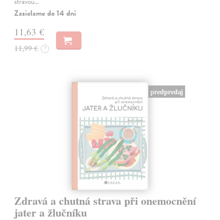
stravou…
Zasielame do 14 dní
11,63 €
11,99 €
?
predpredaj
Zdravá a chutná strava při onemocnění
jater a žlučníku