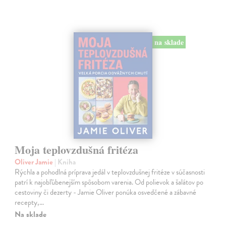
na sklade
Moja teplovzdušná fritéza
Oliver Jamie
| Kniha
Rýchla a pohodlná príprava jedál v teplovzdušnej fritéze v súčasnosti
patrí k najobľúbenejším spôsobom varenia. Od polievok a šalátov po
cestoviny či dezerty - Jamie Oliver ponúka osvedčené a zábavné
recepty,…
Na sklade