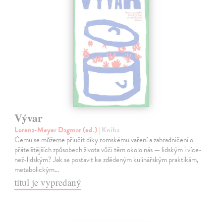
Vývar
Lorenz-Meyer Dagmar (ed.)
| Kniha
Čemu se můžeme přiučit díky romskému vaření a zahradničení o
přátelštějších způsobech života vůči těm okolo nás — lidským i více-
než-lidským? Jak se postavit ke zdědeným kulinářským praktikám,
metabolickým…
titul je vypredaný