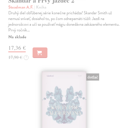
Skandar a Prvý jazdec 2
Steadman A.F.
| Kniha
Druhý diel obľúbenej série konečne prichádza! Skandar Smith už
nemusí snívať, dosiahol to, po čom odnepamäti túžil: Jazdí na
jednorožcovi a učí sa používať mágiu donedávna zakázaného elementu.
Prvý ročník…
Na sklade
17,36 €
17,90 €
?
dotlač