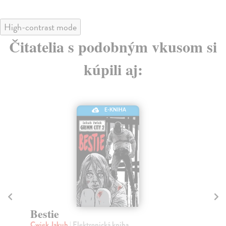
High-contrast mode
Čitatelia s podobným vkusom si
kúpili aj:
Lyonský omnibus
P
Payne Petr Pazdera
| Kniha
Ju
Kniha dobývaní pamäte a zisťovaní čo to vlastne ten
Po 
lyonský omnibus vlastne je.
Jak