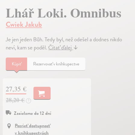
Lhář Loki. Omnibus
Cwiek Jakub
Je jen jeden Bůh. Tedy byl, než odešel a dodnes nikdo
neví, kam se poděl.
Čítať ďalej
↓
Kúpiť
Rezervovať v kníhkupectve
27,35 €
28,20 €
?
Zasielame do 12 dní
Pozrieť dostupnosť
v kníhkupectvách