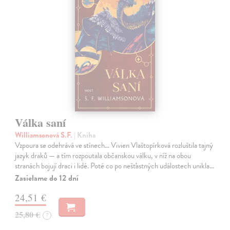
Válka saní
Williamsonová S.F.
| Kniha
Vzpoura se odehrává ve stínech… Vivien Vlaštopírková rozluštila tajný
jazyk draků — a tím rozpoutala občanskou válku, v níž na obou
stranách bojují draci i lidé. Poté co po nešťastných událostech unikla…
Zasielame do 12 dní
24,51 €
25,80 €
?