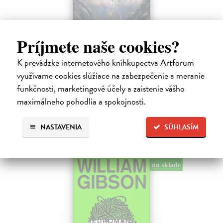
Príjmete naše cookies?
Pád Gondolinu
Tolkien J.R.R.
| Kniha
K prevádzke internetového kníhkupectva Artforum
Legenda o páde Gondolinu hovorí o boji dvoch najväčších mocností
využívame cookies slúžiace na zabezpečenie a meranie
sveta. Zlo predstavuje Morgoth, najhorší zo všetkých, vodca
funkčnosti, marketingové účely a zaistenie vášho
obrovských armád, ktoré riadi zo svojej železnej pevnosti.
Na sklade
maximálneho pohodlia a spokojnosti.
18,55 €
NASTAVENIA
SÚHLASÍM
19,95 €
?
na sklade