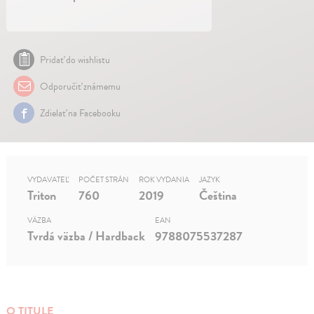
Pridať do wishlistu
Odporučiť známemu
Zdielať na Facebooku
VYDAVATEĽ
POČET STRÁN
ROK VYDANIA
JAZYK
Triton
760
2019
Čeština
VÄZBA
EAN
Tvrdá väzba / Hardback
9788075537287
O TITULE