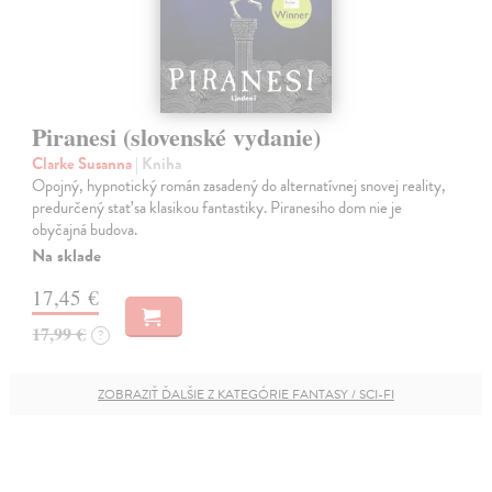
Piranesi (slovenské vydanie)
Clarke Susanna
| Kniha
Opojný, hypnotický román zasadený do alternatívnej snovej reality,
predurčený stať sa klasikou fantastiky. Piranesiho dom nie je
obyčajná budova.
Na sklade
17,45 €
17,99 €
?
ZOBRAZIŤ ĎALŠIE Z KATEGÓRIE FANTASY / SCI-FI