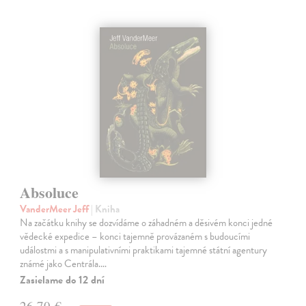
Absoluce
VanderMeer Jeff
| Kniha
Na začátku knihy se dozvídáme o záhadném a děsivém konci jedné
vědecké expedice – konci tajemně provázaném s budoucími
událostmi a s manipulativními praktikami tajemné státní agentury
známé jako Centrála.…
Zasielame do 12 dní
26,70 €