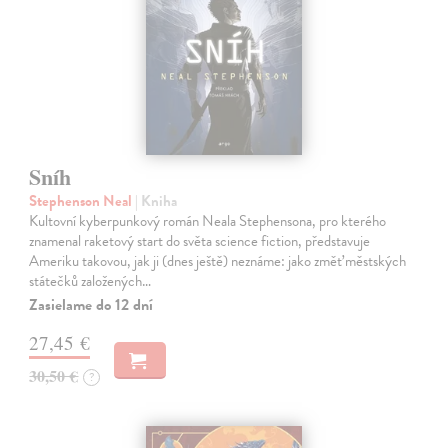
Sníh
Stephenson Neal
| Kniha
Kultovní kyberpunkový román Neala Stephensona, pro kterého
znamenal raketový start do světa science fiction, představuje
Ameriku takovou, jak ji (dnes ještě) neznáme: jako změť městských
státečků založených…
Zasielame do 12 dní
27,45 €
30,50 €
?