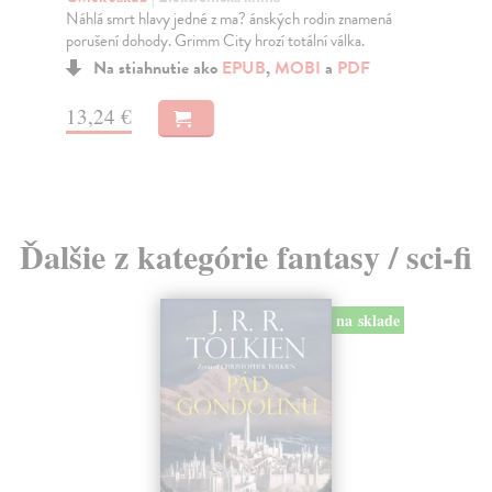
Zasielame do 12 dní
Do
dní
7,28 €
gar
7,50 €
?
17
18
Ďalšie z kategórie fantasy / sci-fi
na sklade