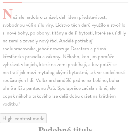
N
ež ale nadobro zmizel, dal lidem představivost,
svobodnou vůli a sílu víry. Lidstvo těch darů využilo a stvořilo
si nové bohy, polobohy, titány a další bytosti, které se usídlily
na zemi a zavedly nový řád. Andělé potřebují
spolupracovníka, jehož nesvazuje Desatero a přísná
křesťanská pravidla a zákony. Někoho, kdo jim pomůže
vyhrávat v bojích, které na zemi probíhají, a bez potíží se
neztratí jak mezi mytologickými bytostmi, tak ve společnosti
současných lidí. Volba archandělů padne na Lokiho, boha
ohně a lží z panteonu Ásů. Spolupráce začala slibně, ale
copak někoho takového lze delší dobu držet na krátkém
vodítku?
High-contrast mode
Podobné tituly