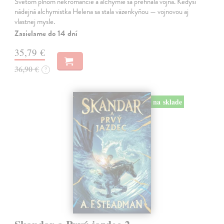
Svetom plnom nekromancie a alchýmie sa prehnala vojna. Kedysi
nádejná alchymistka Helena sa stala väzenkyňou — vojnovou aj
vlastnej mysle.
Zasielame do 14 dní
35,79 €
36,90 €
?
na sklade