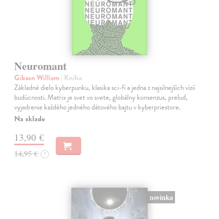
Neuromant
Gibson William
| Kniha
Základné dielo kyberpunku, klasika sci-fi a jedna z najsilnejších vízií
budúcnosti. Matrix je svet vo svete, globálny konsenzus, prelud,
vyjadrenie každého jedného dátového bajtu v kyberpriestore.
Na sklade
13,90 €
14,95 €
?
novinka