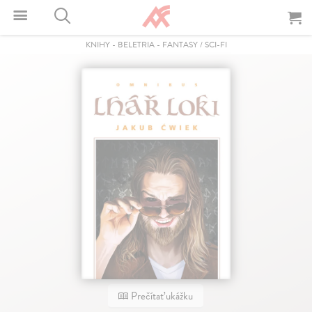
KNIHY
-
BELETRIA
-
FANTASY / SCI-FI
Prečítať ukážku