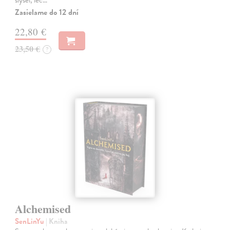
slyšel, leč…
Zasielame do 12 dní
22,80 €
23,50 €
?
Alchemised
SenLinYu
| Kniha