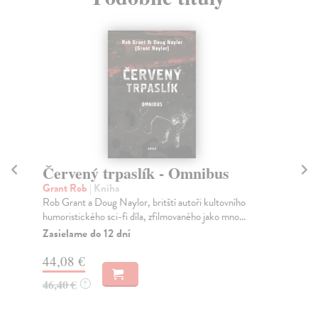
Červený trpaslík - Omnibus
Bl
Grant Rob
| Kniha
Ku
Rob Grant a Doug Naylor, britští autoři kultovního
Co 
humoristického sci-fi díla, zfilmovaného jako mno...
vrá
Zasielame do 12 dní
Za
44,08 €
25
46,40 €
25
?