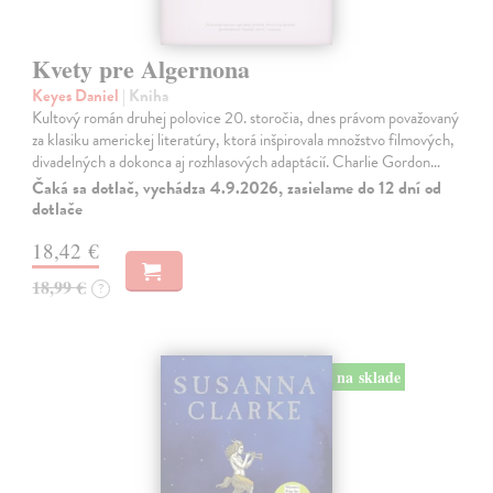
Kvety pre Algernona
Keyes Daniel
| Kniha
Kultový román druhej polovice 20. storočia, dnes právom považovaný
za klasiku americkej literatúry, ktorá inšpirovala množstvo filmových,
divadelných a dokonca aj rozhlasových adaptácií. Charlie Gordon…
Čaká sa dotlač, vychádza 4.9.2026, zasielame do 12 dní od
dotlače
18,42 €
18,99 €
?
na sklade