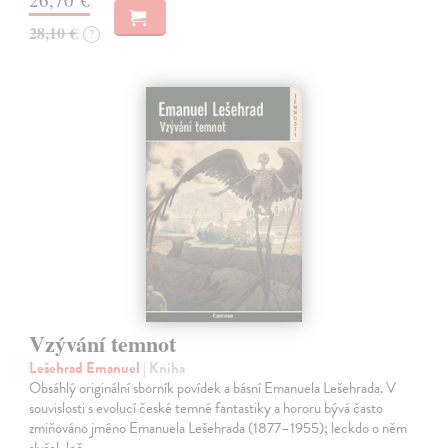
28,10 €
?
Vzývání temnot
Lešehrad Emanuel
| Kniha
Obsáhlý originální sborník povídek a básní Emanuela Lešehrada. V
souvislosti s evolucí české temné fantastiky a hororu bývá často
zmiňováno jméno Emanuela Lešehrada (1877–1955); leckdo o něm