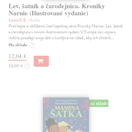
Lev, šatník a čarodejnica. Kroniky
Narnie (Ilustrované vydanie)
Lewis C.S.
| Kniha
Prečítajte si obľúbenú časť úspešnej série Kroniky Narnie: Lev, šatník
a čarodejnica v novom ilustrovanom vydaní. V Európe zúri vojna a
rodičia posielajú svoje deti z Londýna na vidiek, aby ich chránili…
Na sklade
?
12,04 €
12,95 €
?
na sklade