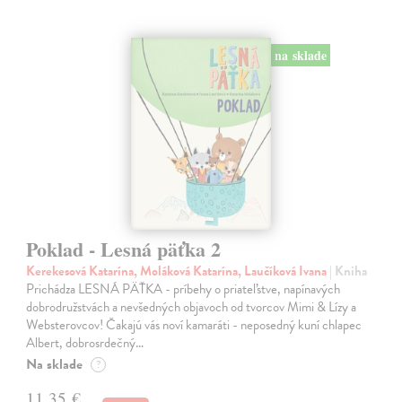
na sklade
Poklad - Lesná päťka 2
Kerekesová Katarína, Moláková Katarína, Laučíková Ivana
| Kniha
Prichádza LESNÁ PÄŤKA - príbehy o priateľstve, napínavých
dobrodružstvách a nevšedných objavoch od tvorcov Mimi & Lízy a
Websterovcov! Čakajú vás noví kamaráti - neposedný kuní chlapec
Albert, dobrosrdečný…
Na sklade
?
11,35 €