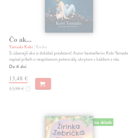
Čo ak...
Yamada Kobi
| Kniha
Si úžasnejší ako si dokážeš predstaviť. Autor bestsellerov Kobi Yamada
napísal príbeh o nespútanom potenciály ukrytom v každom z nás.
Do 4 dní
13,48 €
13,90 €
?
na sklade