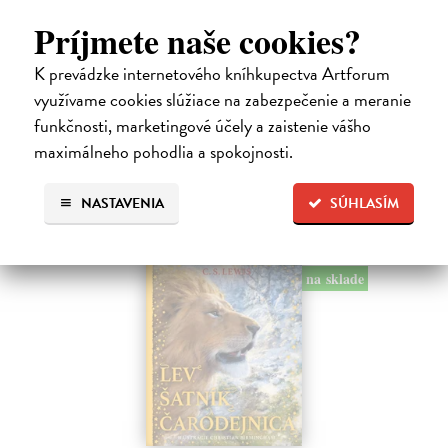
Dúbravský Andrej
| Kniha
Príjmete naše cookies?
Alica je zvedavá mačka, ktorá býva so zvedavým Andrejom. Obaja sú
fascinovaní ríšou hmyzu.
K prevádzke internetového kníhkupectva Artforum
Na sklade
?
využívame cookies slúžiace na zabezpečenie a meranie
28,03 €
funkčnosti, marketingové účely a zaistenie vášho
maximálneho pohodlia a spokojnosti.
28,90 €
?
NASTAVENIA
SÚHLASÍM
na sklade