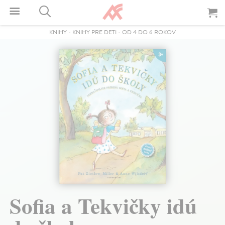
KNIHY
-
KNIHY PRE DETI
-
OD 4 DO 6 ROKOV
Sofia a Tekvičky idú