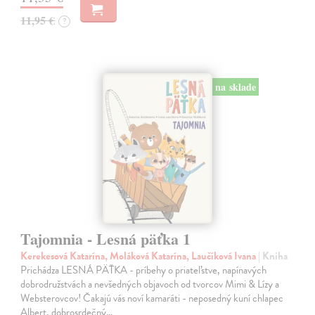
11,95 €
?
na sklade
Tajomnia - Lesná päťka 1
Kerekesová Katarína, Moláková Katarína, Laučíková Ivana
| Kniha
Prichádza LESNÁ PÄŤKA - príbehy o priateľstve, napínavých
dobrodružstvách a nevšedných objavoch od tvorcov Mimi & Lízy a
Websterovcov! Čakajú vás noví kamaráti - neposedný kuní chlapec
Albert, dobrosrdečný…