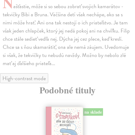
N
ašťastie, môže si so sebou zobrať svojich kamarátov -
tekvičky Bibi a Bruna. Väčšina detí však nechápe, ako sa s
nimi môže hrať. Ani ona tak nestojí o ich priateľstvo. Je tam
však jeden chlapček, ktorý jej nedá pokoj ani na chvíľku. Filip
chce stále sedieť vedľa nej. Dýcha jej cez plece, keď kreslí.
Chce sa s ňou skamarátiť, ona ale nemá záujem. Uvedomuje
si však, že tekvičky tu nebudú navždy. Možno by nebolo zlé
mať aj ďalšieho priateľa...
High-contrast mode
Podobné tituly