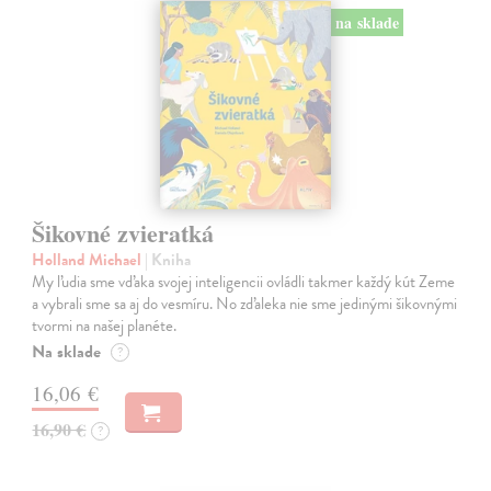
na sklade
Šikovné zvieratká
Holland Michael
| Kniha
My ľudia sme vďaka svojej inteligencii ovládli takmer každý kút Zeme
a vybrali sme sa aj do vesmíru. No zďaleka nie sme jedinými šikovnými
tvormi na našej planéte.
Na sklade
?
16,06 €
16,90 €
?