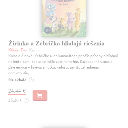
Žirinka a Zebrička hľadajú riešenia
Kőrösi Eva
| Kniha
Kniha o Žirinke, Zebričke a ich kamarátoch prináša príbehy o hľadaní
riešení aj tam, kde sa to môže zdať nemožné. Každodenné situácie
plné emócií – hnevu, smútku, radosti, závisti, zahanbenia,
odmietnutia,…
Na sklade
?
24,44 €
25,20 €
?