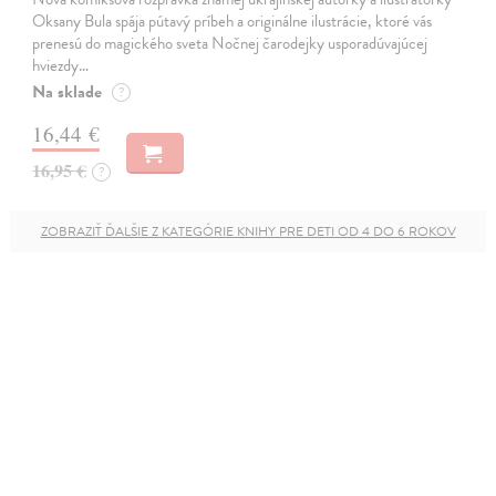
Oksany Bula spája pútavý príbeh a originálne ilustrácie, ktoré vás
prenesú do magického sveta Nočnej čarodejky usporadúvajúcej
hviezdy…
Na sklade
?
16,44 €
16,95 €
?
ZOBRAZIŤ ĎALŠIE Z KATEGÓRIE KNIHY PRE DETI OD 4 DO 6 ROKOV