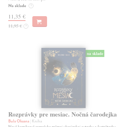
Na sklade
?
11,35 €
11,95 €
?
na sklade
Rozprávky pre mesiac. Nočná čarodejka
Bula Oksana
| Kniha
Nová komiksová rozprávka známej ukrajinskej autorky a ilustrátorky