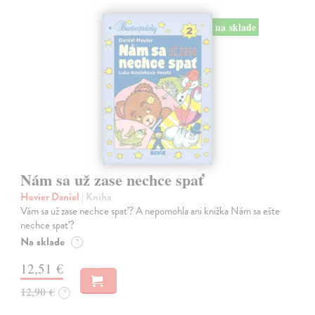
na sklade
Nám sa už zase nechce spať
Hevier Daniel
| Kniha
Vám sa už zase nechce spať? A nepomohla ani knižka Nám sa ešte
nechce spať?
Na sklade
?
12,51 €
12,90 €
?