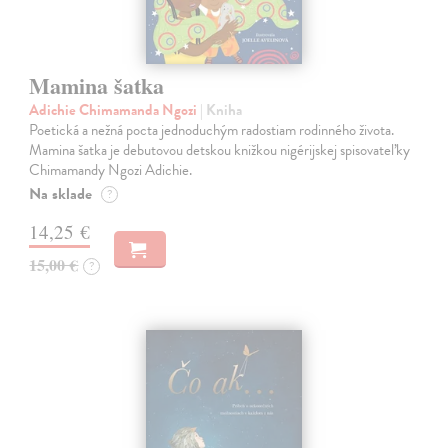
Mamina šatka
Adichie Chimamanda Ngozi
| Kniha
Poetická a nežná pocta jednoduchým radostiam rodinného života.
Mamina šatka je debutovou detskou knižkou nigérijskej spisovateľky
Chimamandy Ngozi Adichie.
Na sklade
?
14,25 €
15,00 €
?