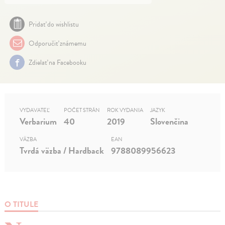
Pridať do wishlistu
Odporučiť známemu
Zdielať na Facebooku
VYDAVATEĽ
POČET STRÁN
ROK VYDANIA
JAZYK
Verbarium
40
2019
Slovenčina
VÄZBA
EAN
Tvrdá väzba / Hardback
9788089956623
O TITULE