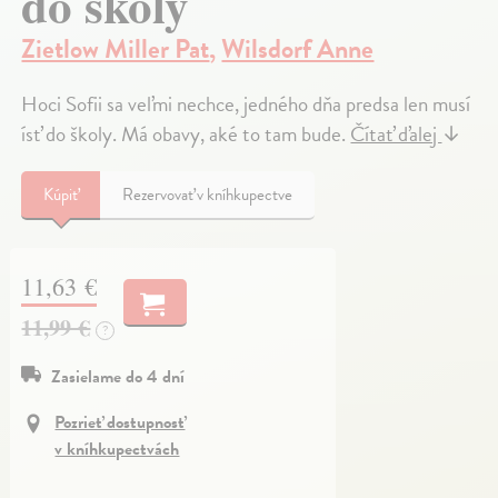
do školy
Zietlow Miller Pat
,
Wilsdorf Anne
Hoci Sofii sa veľmi nechce, jedného dňa predsa len musí
ísť do školy. Má obavy, aké to tam bude.
Čítať ďalej
↓
Kúpiť
Rezervovať v kníhkupectve
11,63 €
11,99 €
?
Zasielame do 4 dní
Pozrieť dostupnosť
v kníhkupectvách