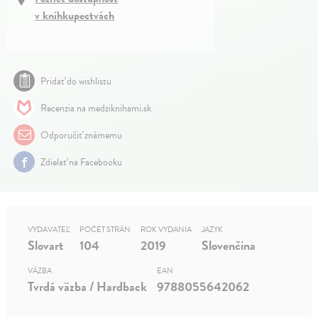
v kníhkupectvách
Pridať do wishlistu
Recenzia na medziknihami.sk
Odporučiť známemu
Zdielať na Facebooku
VYDAVATEĽ
POČET STRÁN
ROK VYDANIA
JAZYK
Slovart
104
2019
Slovenčina
VÄZBA
EAN
Tvrdá väzba / Hardback
9788055642062