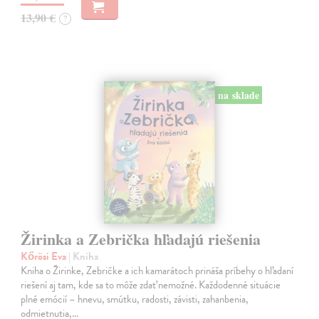
13,90 €
?
na sklade
Žirinka a Zebrička hľadajú riešenia
Kőrösi Eva
| Kniha
Kniha o Žirinke, Zebričke a ich kamarátoch prináša príbehy o hľadaní
riešení aj tam, kde sa to môže zdať nemožné. Každodenné situácie
plné emócií – hnevu, smútku, radosti, závisti, zahanbenia,
odmietnutia,…