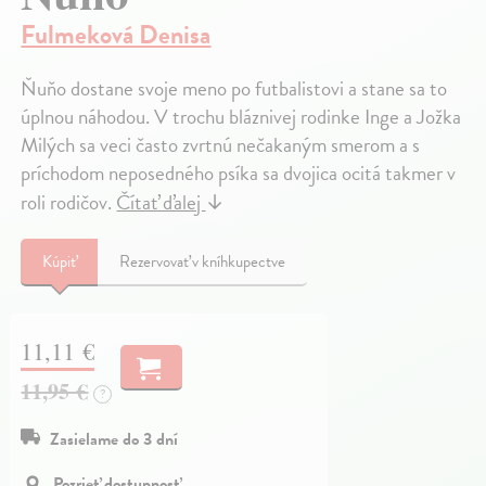
Fulmeková Denisa
Ňuňo dostane svoje meno po futbalistovi a stane sa to
úplnou náhodou. V trochu bláznivej rodinke Inge a Jožka
Milých sa veci často zvrtnú nečakaným smerom a s
príchodom neposedného psíka sa dvojica ocitá takmer v
roli rodičov.
Čítať ďalej
↓
Kúpiť
Rezervovať v kníhkupectve
11,11 €
11,95 €
?
Zasielame do 3 dní
Pozrieť dostupnosť