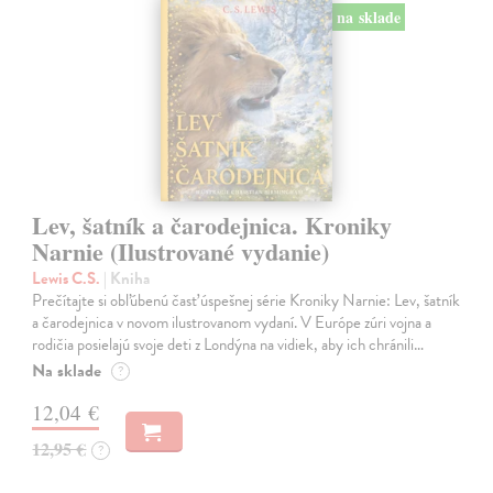
na sklade
Lev, šatník a čarodejnica. Kroniky
Narnie (Ilustrované vydanie)
Lewis C.S.
| Kniha
Prečítajte si obľúbenú časť úspešnej série Kroniky Narnie: Lev, šatník
a čarodejnica v novom ilustrovanom vydaní. V Európe zúri vojna a
rodičia posielajú svoje deti z Londýna na vidiek, aby ich chránili…
Na sklade
?
12,04 €
12,95 €
?