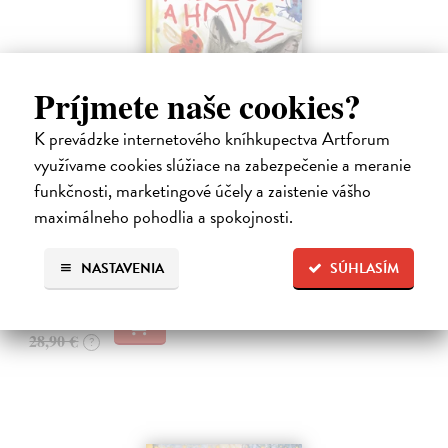
Príjmete naše cookies?
K prevádzke internetového kníhkupectva Artforum
využívame cookies slúžiace na zabezpečenie a meranie
Alica a hmyz
funkčnosti, marketingové účely a zaistenie vášho
Dúbravský Andrej
| Kniha
maximálneho pohodlia a spokojnosti.
Alica je zvedavá mačka, ktorá býva so zvedavým Andrejom. Obaja sú
fascinovaní ríšou hmyzu.
NASTAVENIA
SÚHLASÍM
Na sklade
?
28,03 €
28,90 €
?