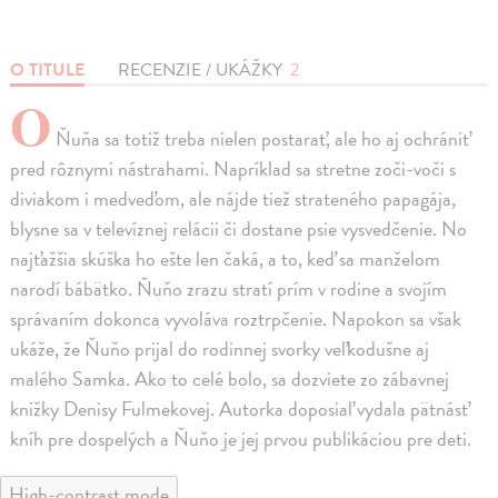
O TITULE
RECENZIE / UKÁŽKY
2
O
Ňuňa sa totiž treba nielen postarať, ale ho aj ochrániť
pred rôznymi nástrahami. Napríklad sa stretne zoči-voči s
diviakom i medveďom, ale nájde tiež strateného papagája,
blysne sa v televíznej relácii či dostane psie vysvedčenie. No
najťažšia skúška ho ešte len čaká, a to, keď sa manželom
narodí bábätko. Ňuňo zrazu stratí prím v rodine a svojím
správaním dokonca vyvoláva roztrpčenie. Napokon sa však
ukáže, že Ňuňo prijal do rodinnej svorky veľkodušne aj
malého Samka. Ako to celé bolo, sa dozviete zo zábavnej
knižky Denisy Fulmekovej. Autorka doposiaľ vydala pätnásť
kníh pre dospelých a Ňuňo je jej prvou publikáciou pre deti.
High-contrast mode