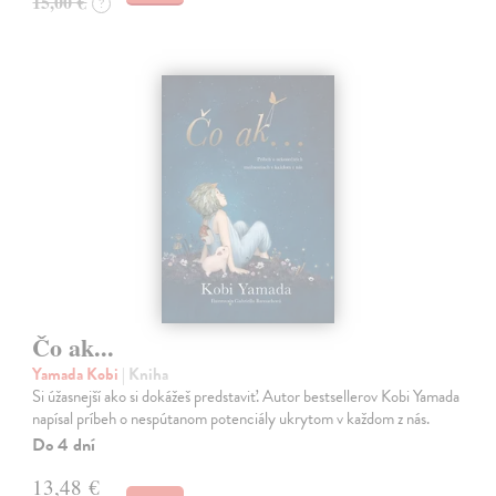
15,00 €
?
Čo ak...
Yamada Kobi
| Kniha
Si úžasnejší ako si dokážeš predstaviť. Autor bestsellerov Kobi Yamada
napísal príbeh o nespútanom potenciály ukrytom v každom z nás.
Do 4 dní
13,48 €