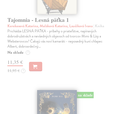
Tajomnia - Lesná päťka 1
Kerekesová Katarína, Moláková Katarína, Laučíková Ivana
| Kniha
Prichádza LESNÁ PÄŤKA - príbehy o priateľstve, napínavých
dobrodružstvách a nevšedných objavoch od tvorcov Mimi & Lízy a
Websterovcov! Čakajú vás noví kamaráti - neposedný kuní chlapec
Albert, dobrosrdečný…
Na sklade
?
11,35 €
11,95 €
?
na sklade