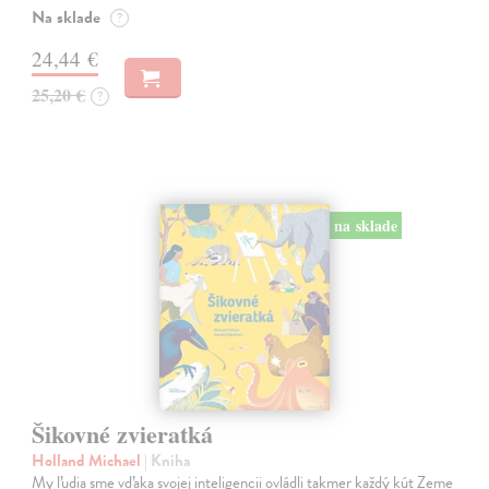
Na sklade
?
24,44 €
25,20 €
?
na sklade
Šikovné zvieratká
Holland Michael
| Kniha
My ľudia sme vďaka svojej inteligencii ovládli takmer každý kút Zeme