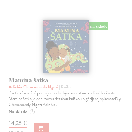
na sklade
Mamina šatka
Adichie Chimamanda Ngozi
| Kniha
Poetická a nežná pocta jednoduchým radostiam rodinného života.
Mamina šatka je debutovou detskou knižkou nigérijskej spisovateľky
Chimamandy Ngozi Adichie.
Na sklade
?
14,25 €