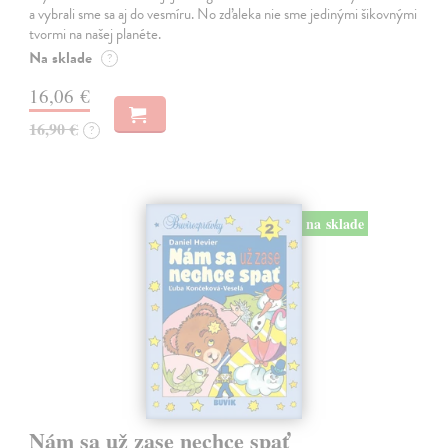
a vybrali sme sa aj do vesmíru. No zďaleka nie sme jedinými šikovnými
tvormi na našej planéte.
Na sklade
?
16,06 €
16,90 €
?
na sklade
Nám sa už zase nechce spať