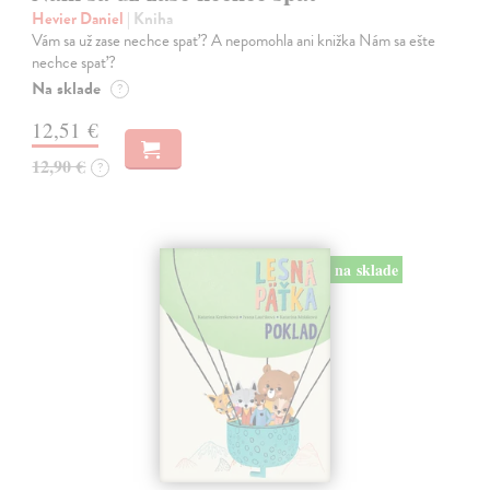
Hevier Daniel
| Kniha
Vám sa už zase nechce spať? A nepomohla ani knižka Nám sa ešte
nechce spať?
Na sklade
?
12,51 €
12,90 €
?
na sklade