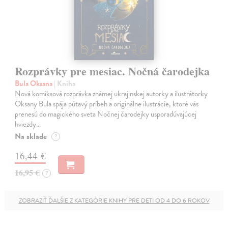
Rozprávky pre mesiac. Nočná čarodejka
Bula Oksana
| Kniha
Nová komiksová rozprávka známej ukrajinskej autorky a ilustrátorky
Oksany Bula spája pútavý príbeh a originálne ilustrácie, ktoré vás
prenesú do magického sveta Nočnej čarodejky usporadúvajúcej
hviezdy…
Na sklade
?
16,44 €
16,95 €
?
ZOBRAZIŤ ĎALŠIE Z KATEGÓRIE KNIHY PRE DETI OD 4 DO 6 ROKOV