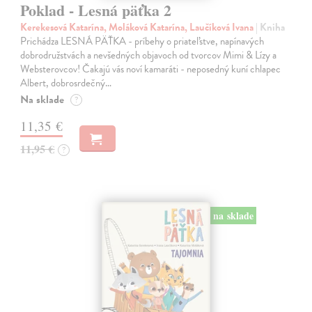
Poklad - Lesná päťka 2
Kerekesová Katarína, Moláková Katarína, Laučíková Ivana
| Kniha
Prichádza LESNÁ PÄŤKA - príbehy o priateľstve, napínavých
dobrodružstvách a nevšedných objavoch od tvorcov Mimi & Lízy a
Websterovcov! Čakajú vás noví kamaráti - neposedný kuní chlapec
Albert, dobrosrdečný…
Na sklade
?
11,35 €
11,95 €
?
na sklade