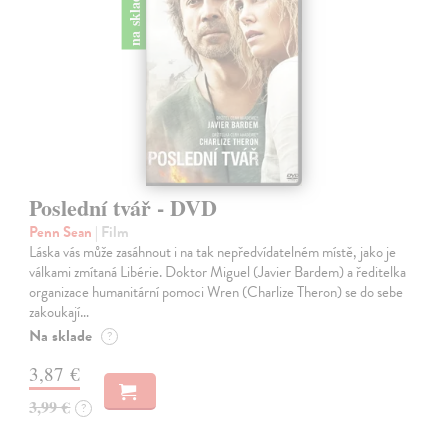
na sklade
Poslední tvář - DVD
Penn Sean
| Film
Láska vás může zasáhnout i na tak nepředvídatelném místě, jako je
válkami zmítaná Libérie. Doktor Miguel (Javier Bardem) a ředitelka
organizace humanitární pomoci Wren (Charlize Theron) se do sebe
zakoukají…
Na sklade
?
3,87 €
3,99 €
?