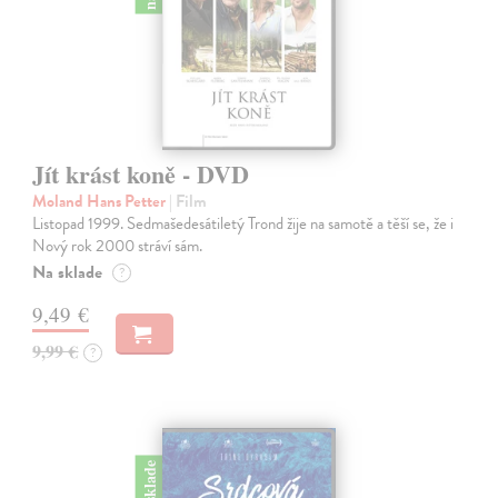
Jít krást koně - DVD
Moland Hans Petter
| Film
Listopad 1999. Sedmašedesátiletý Trond žije na samotě a těší se, že i
Nový rok 2000 stráví sám.
Na sklade
?
9,49 €
9,99 €
?
na sklade