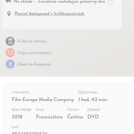
Na sklade – Zasielame nasledujúci pracovný deň
?
Pozrieť dostupnosť v kníhkupectvách
Pridať do wishlistu
Odporučiť známemu
Zdielať na Facebooku
VYDAVATEĽ
DĹŽKA FILMU
Film Europe Media Company
1 hod. 43 min.
ROK VÝROBY
ZVUK
TITULKY
FORMÁT
2018
Francúzština
Čeština
DVD
EAN
8594183210674