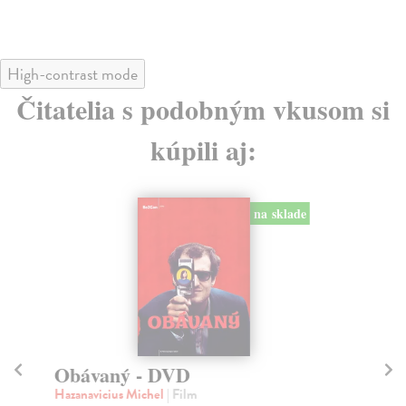
High-contrast mode
Čitatelia s podobným vkusom si
kúpili aj:
na sklade
Obávaný - DVD
B
Hazanavicius Michel
| Film
Ly