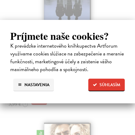
Príjmete naše cookies?
Tajemná řeka - DVD
K prevádzke internetového kníhkupectva Artforum
Eastwood Clint
| Film
využívame cookies slúžiace na zabezpečenie a meranie
Film natočený podle stejnojmenného románu Dennise Lehaha
funkčnosti, marketingové účely a zaistenie vášho
rozkrývá příběh tří přátel. Jako děti vyrůstali Jimmy Markum (Sean
maximálneho pohodlia a spokojnosti.
Penn), Dave Boyle (Tim Robbins) a Sean Devine (Kevin Bacon)
společně v irské…
Na sklade
?
NASTAVENIA
SÚHLASÍM
3,87 €
3,99 €
?