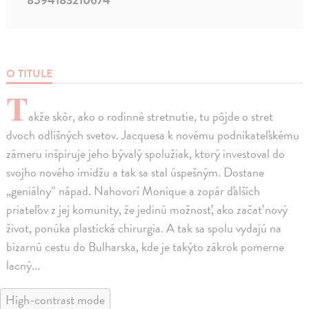
O TITULE
T
akže skôr, ako o rodinné stretnutie, tu pôjde o stret
dvoch odlišných svetov. Jacquesa k novému podnikateľskému
zámeru inšpiruje jeho bývalý spolužiak, ktorý investoval do
svojho nového imidžu a tak sa stal úspešným. Dostane
„geniálny“ nápad. Nahovorí Monique a zopár ďalších
priateľov z jej komunity, že jedinú možnosť, ako začať nový
život, ponúka plastická chirurgia. A tak sa spolu vydajú na
bizarnú cestu do Bulharska, kde je takýto zákrok pomerne
lacný...
High-contrast mode