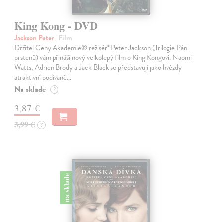
King Kong - DVD
Jackson Peter
| Film
Držitel Ceny Akademie® režisér* Peter Jackson (Trilogie Pán
prstenů) vám přináší nový velkolepý film o King Kongovi. Naomi
Watts, Adrien Brody a Jack Black se představují jako hvězdy
atraktivní podívané…
Na sklade
?
3,87 €
3,99 €
?
na sklade