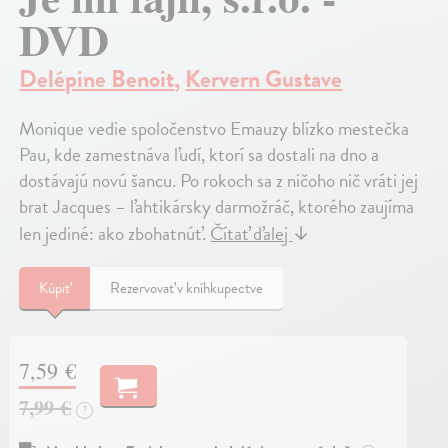
DVD
Delépine Benoit
,
Kervern Gustave
Monique vedie spoločenstvo Emauzy blízko mestečka
Pau, kde zamestnáva ľudí, ktorí sa dostali na dno a
dostávajú novú šancu. Po rokoch sa z ničoho nič vráti jej
brat Jacques – ľahtikársky darmožráč, ktorého zaujíma
len jediné: ako zbohatnúť.
Čítať ďalej
↓
Kúpiť
Rezervovať v kníhkupectve
7,59 €
7,99 €
?