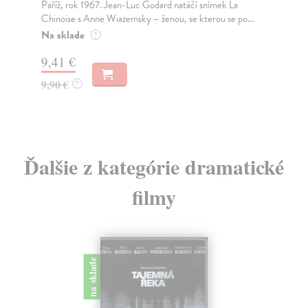
Paříž, rok 1967. Jean-Luc Godard natáčí snímek La
Sté
Chinoise s Anne Wiazemsky – ženou, se kterou se po...
jed
Na sklade
Na
?
9,41 €
9,
9,90 €
9,
?
Ďalšie z kategórie dramatické
filmy
na sklade