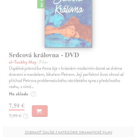
Srdcová královna - DVD
el-Toukhy May
| Film
Úspěšná právnička Anna žije v krásném moderním domě se dvěma
dcerami a manželem, lékařem Petrem. Její perfektní život ohrozí až
příchod Petrova problematického náctiletého syna z předchozího
vtahu, s nímž…
Na sklade
?
7,59 €
7,99 €
?
ZOBRAZIŤ ĎALŠIE Z KATEGÓRIE DRAMATICKÉ FILMY