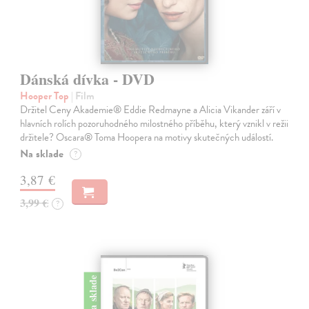
Dánská dívka - DVD
Hooper Top
| Film
Držitel Ceny Akademie® Eddie Redmayne a Alicia Vikander září v
hlavních rolích pozoruhodného milostného příběhu, který vznikl v režii
držitele? Oscara® Toma Hoopera na motivy skutečných událostí.
Na sklade
?
3,87 €
3,99 €
?
na sklade