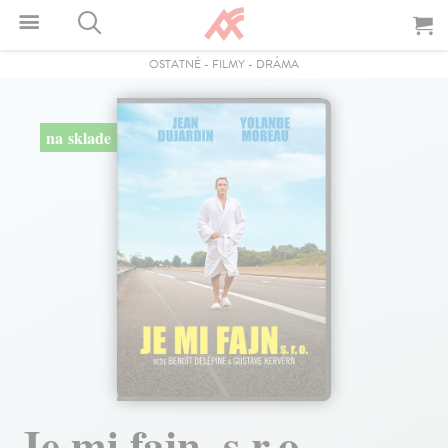
OSTATNÉ
-
FILMY
-
DRÁMA
na sklade
Je mi fajn, s.r.o. -