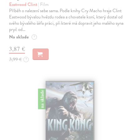
Eastwood Clint
| Film
Příběh o nalezení sebe sama. Podle knihy Cry Macho hraje Clint
Eastwood bývalou hvězdu rodea a chovatele koní, který dostal od
svého bývalého šéfa práci, při které má dopravit jeho malého syna
pryč od…
Na sklade
?
3,87 €
3,99 €
?
na sklade