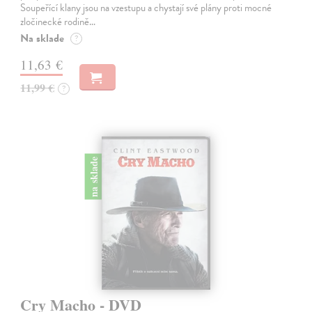
Soupeřící klany jsou na vzestupu a chystají své plány proti mocné
zločinecké rodině…
Na sklade
?
11,63 €
11,99 €
?
na sklade
Cry Macho - DVD