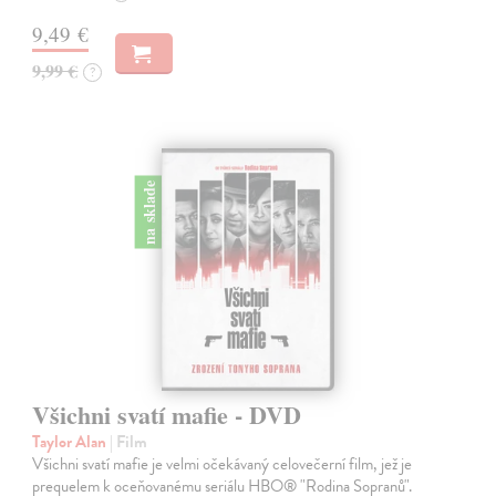
9,49 €
9,99 €
?
na sklade
Všichni svatí mafie - DVD
Taylor Alan
| Film
Všichni svatí mafie je velmi očekávaný celovečerní film, jež je
prequelem k oceňovanému seriálu HBO® "Rodina Sopranů".