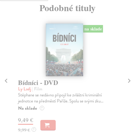
Podobné tituly
na sklade
Bídníci - DVD
G
Ly Ladj
| Film
De
Stéphane se nedávno připojil ke zvláštní kriminální
Nek
jednotce na předměstí Paříže. Spolu se svými zku...
rod
Na sklade
Za
?
9,49 €
7,
9,99 €
7,
?