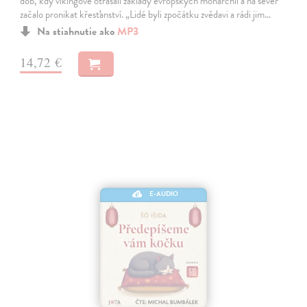
dob, kdy vikingové otřásali základy evropských monarchií a na sever
začalo pronikat křesťanství. „Lidé byli zpočátku zvědavi a rádi jim…
Na stiahnutie ako
MP3
14,72 €
E-AUDIO