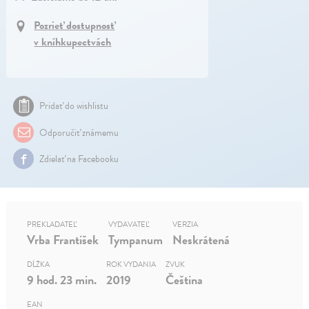
Pozrieť dostupnosť
v kníhkupectvách
Pridať do wishlistu
Odporučiť známemu
Zdielať na Facebooku
PREKLADATEĽ
VYDAVATEĽ
VERZIA
Vrba František
Tympanum
Neskrátená
DĹŽKA
ROK VYDANIA
ZVUK
9 hod. 23 min.
2019
Čeština
EAN