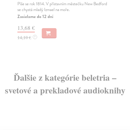
Coe
Píše se rok 1814. V přístavním městečku New Bedford
se chystá mladý Izmael na moře.
Za
Zasielame do 12 dní
15
13,68 €
16
14,10 €
?
Ďalšie z kategórie beletria –
svetové a prekladové audioknihy