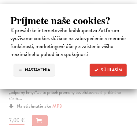
E-AUDIO
Príjmete naše cookies?
K prevádzke internetového kníhkupectva Artforum
využívame cookies slúžiace na zabezpečenie a meranie
funkčnosti, marketingové účely a zaistenie vášho
maximálneho pohodlia a spokojnosti.
Premena
NASTAVENIA
SÚHLASÍM
Franz Kafka
| Elektronická audiokniha
Notoricky známa poviedka Franza Kafku z roku 1915, v ktorej sa
obchodný cestujúci Gregor Samsa jedného rána prebudí v posteli ako
„odporný hmyz“.Je to príbeh premeny bez zľutovania či prílišného
súcitu…
Na stiahnutie ako
MP3
7,00 €