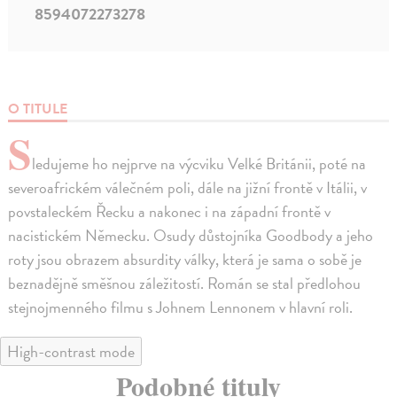
8594072273278
O TITULE
S
ledujeme ho nejprve na výcviku Velké Británii, poté na
severoafrickém válečném poli, dále na jižní frontě v Itálii, v
povstaleckém Řecku a nakonec i na západní frontě v
nacistickém Německu. Osudy důstojníka Goodbody a jeho
roty jsou obrazem absurdity války, která je sama o sobě je
beznadějně směšnou záležitostí. Román se stal předlohou
stejnojmenného filmu s Johnem Lennonem v hlavní roli.
High-contrast mode
Podobné tituly