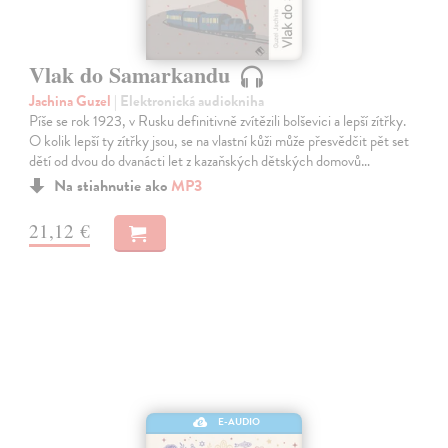
Vlak do Samarkandu
Jachina Guzel
| Elektronická audiokniha
Píše se rok 1923, v Rusku definitivně zvítězili bolševici a lepší zítřky.
O kolik lepší ty zítřky jsou, se na vlastní kůži může přesvědčit pět set
dětí od dvou do dvanácti let z kazaňských dětských domovů…
Na stiahnutie ako
MP3
21,12 €
E-AUDIO