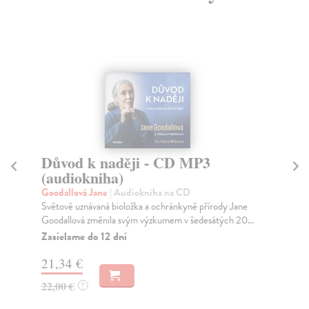
Důvod k naději - CD MP3
P
(audiokniha)
(
Goodallová Jane
| Audiokniha na CD
Ma
Světově uznávaná bioložka a ochránkyně přírody Jane
Po 
Goodallová změnila svým výzkumem v šedesátých 20...
Tsi
Zasielame do 12 dní
Za
21,34 €
20
22,00 €
21
?