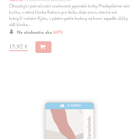
Okouzlující pokračování oceňované japonské knihy Předepíšeme vám
kočku, v němž klinika Kokoro pro léčbu duše znovu otevírá své
brány.V rušném Kjótu, v pátém patře budovy na konci zapadlé uličky
sídlí klinika…
Na stiahnutie ako
MP3
15,92 €
E-AUDIO