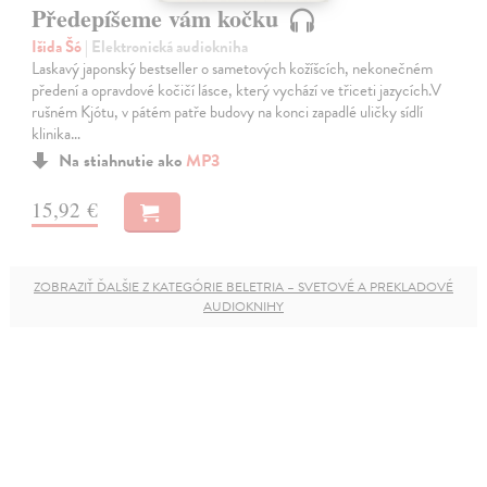
Předepíšeme vám kočku
Išida Šó
| Elektronická audiokniha
Laskavý japonský bestseller o sametových kožíšcích, nekonečném
předení a opravdové kočičí lásce, který vychází ve třiceti jazycích.V
rušném Kjótu, v pátém patře budovy na konci zapadlé uličky sídlí
klinika…
Na stiahnutie ako
MP3
15,92 €
ZOBRAZIŤ ĎALŠIE Z KATEGÓRIE BELETRIA – SVETOVÉ A PREKLADOVÉ
AUDIOKNIHY