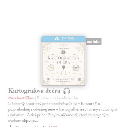
E-AUDIO
novinka
Kartografova dcéra
Marchant Clare
| Elektronická audiokniha
Nádherný historický príbeh odohrávajúci sa v 16. storočí o
pozoruhodnej a odvážnej žene – kartografke, inšpirovaný skutočnými
udalosťami. A tiež príbeh ženy zo súčasnosti, ktorá zo zatajeným
dychom objavuje…