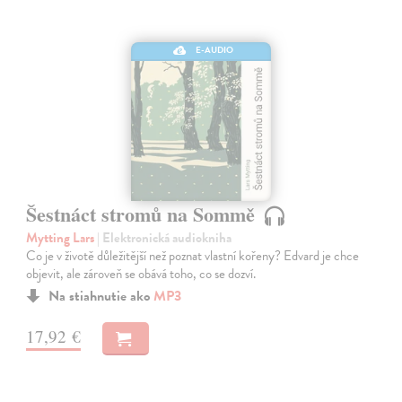
E-AUDIO
Šestnáct stromů na Sommě
Mytting Lars
| Elektronická audiokniha
Co je v životě důležitější než poznat vlastní kořeny? Edvard je chce
objevit, ale zároveň se obává toho, co se dozví.
Na stiahnutie ako
MP3
17,92 €