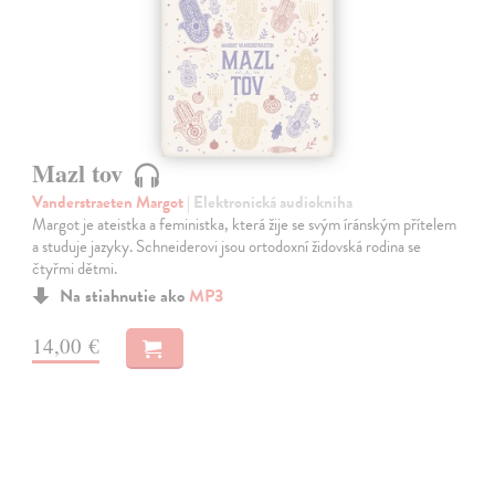
Mazl tov
Vanderstraeten Margot
| Elektronická audiokniha
Margot je ateistka a feministka, která žije se svým íránským přítelem
a studuje jazyky. Schneiderovi jsou ortodoxní židovská rodina se
čtyřmi dětmi.
Na stiahnutie ako
MP3
14,00 €