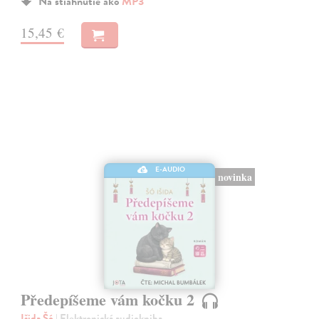
Na stiahnutie ako
MP3
15,45 €
E-AUDIO
novinka
Předepíšeme vám kočku 2
Išida Šó
| Elektronická audiokniha