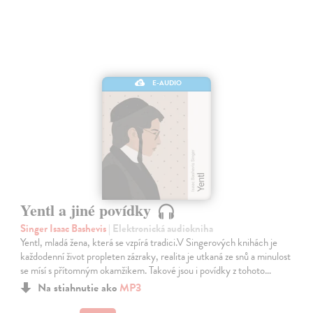
E-AUDIO
Yentl a jiné povídky
Singer Isaac Bashevis
| Elektronická audiokniha
Yentl, mladá žena, která se vzpírá tradici.V Singerových knihách je
každodenní život propleten zázraky, realita je utkaná ze snů a minulost
se mísí s přítomným okamžikem. Takové jsou i povídky z tohoto…
Na stiahnutie ako
MP3