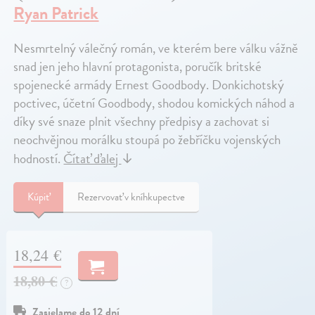
Ryan Patrick
Nesmrtelný válečný román, ve kterém bere válku vážně
snad jen jeho hlavní protagonista, poručík britské
spojenecké armády Ernest Goodbody. Donkichotský
poctivec, účetní Goodbody, shodou komických náhod a
díky své snaze plnit všechny předpisy a zachovat si
neochvějnou morálku stoupá po žebříčku vojenských
hodností.
Čítať ďalej
↓
Kúpiť
Rezervovať v kníhkupectve
18,24 €
18,80 €
?
Zasielame do 12 dní