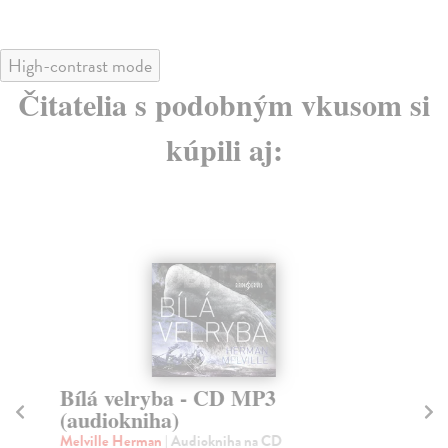
High-contrast mode
Čitatelia s podobným vkusom si
kúpili aj:
Bílá velryba - CD MP3
H
(audiokniha)
Co
V č
Melville Herman
| Audiokniha na CD