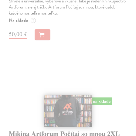
Skvelé a univerzálne, výberové a vkusné. Také je nielen kníhkupectvo
Artforum, ale aj tričko Artforum Počítaj so mnou, ktoré ozdobí
každého nositeľa a nositeľku.
Na sklade
?
50,00 €
na sklade
Mikina Artforum Počítaj so mnou 2XL