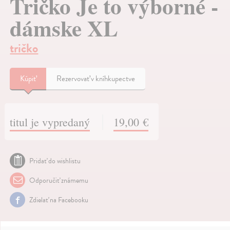
Tričko Je to výborné -
dámske XL
tričko
Kúpiť
Rezervovať v kníhkupectve
titul je vypredaný
19,00 €
Pridať do wishlistu
Odporučiť známemu
Zdielať na Facebooku