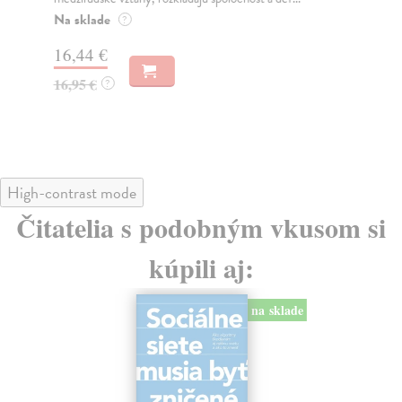
Mon
o k
Na sklade
?
Na
16,44 €
23
16,95 €
?
24
High-contrast mode
Čitatelia s podobným vkusom si
kúpili aj:
na sklade