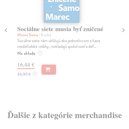
Sociálne siete musia byť zničené
S
K
Marec Samo
| Kniha
Sociálne siete nám ubližujú ako jednotlivcom a kazia
Mik
medziľudské vzťahy, rozkladajú spoločnosť a def...
Mon
o k
Na sklade
?
Na
16,44 €
23
16,95 €
?
24
Ďalšie z kategórie merchandise