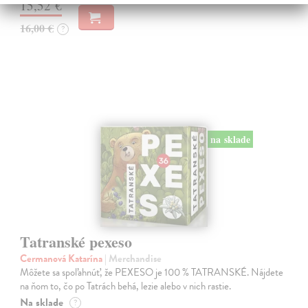
15,52 €
16,00 €
?
na sklade
Tatranské pexeso
Cermanová Katarína
| Merchandise
Môžete sa spoľahnúť, že PEXESO je 100 % TATRANSKÉ. Nájdete
na ňom to, čo po Tatrách behá, lezie alebo v nich rastie.
Na sklade
?