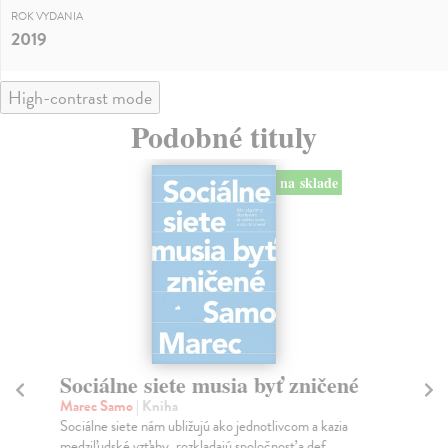
ROK VYDANIA
2019
High-contrast mode
Podobné tituly
na sklade
Sociálne siete musia byť zničené
S
K
Marec Samo
| Kniha
Sociálne siete nám ubližujú ako jednotlivcom a kazia
Mik
medziľudské vzťahy, rozkladajú spoločnosť a def...