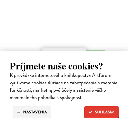
na sklade
Príjmete naše cookies?
K prevádzke internetového kníhkupectva Artforum
Tatranské žolíkové karty
využívame cookies slúžiace na zabezpečenie a meranie
funkčnosti, marketingové účely a zaistenie vášho
Cermanová Katarína
| Merchandise
Miesto kráľov na koňoch si zahrajte partičku so skutočnými
maximálneho pohodlia a spokojnosti.
osobnosťami Vysokých Tatier! Na týchto plne ilustrovaných kartách
nájdete známe aj zašité tatranské miesta a ich súčasné aj historické
NASTAVENIA
SÚHLASÍM
osobnosti…
Na sklade
?