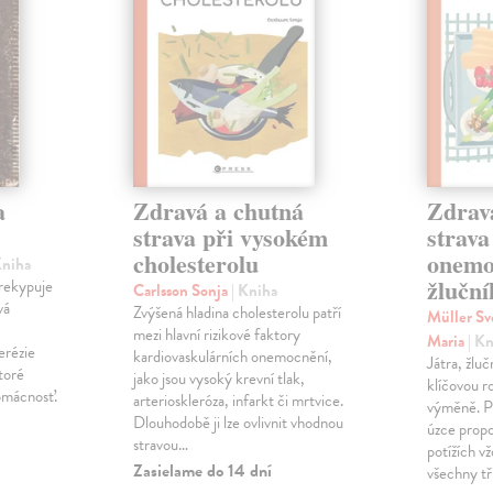
a
Zdravá a chutná
Zdrav
strava při vysokém
strava
cholesterolu
onemo
Kniha
žlučn
prekypuje
Carlsson Sonja
| Kniha
vá
Zvýšená hladina cholesterolu patří
Müller S
mezi hlavní rizikové faktory
Maria
| K
erézie
kardiovaskulárních onemocnění,
Játra, žlučn
toré
jako jsou vysoký krevní tlak,
klíčovou ro
omácnosť.
arterioskleróza, infarkt či mrtvice.
výměně. Pr
Dlouhodobě ji lze ovlivnit vhodnou
úzce propo
stravou…
potížích v
Zasielame do 14 dní
všechny tř