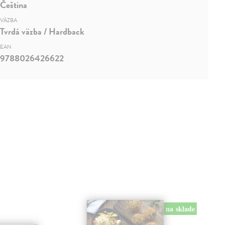
Čeština
VÄZBA
Tvrdá väzba / Hardback
EAN
9788026426622
na sklade