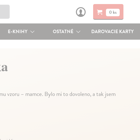
0 ks
E-KNIHY
OSTATNÉ
DAROVACIE KARTY
ka
u vzoru – mamce. Bylo mi to dovoleno, a tak jsem