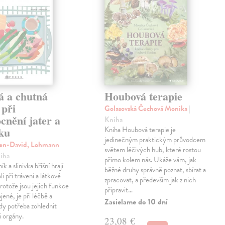
á a chutná
Houbová terapie
 při
Golasovská Čechová Monika
|
cnění jater a
Kniha
íku
Kniha Houbová terapie je
jedinečným praktickým průvodcem
ven-David, Lohmann
světem léčivých hub, které rostou
niha
přímo kolem nás. Ukáže vám, jak
ík a slinivka břišní hrají
běžné druhy správně poznat, sbírat a
li při trávení a látkové
zpracovat, a především jak z nich
otože jsou jejich funkce
připravit…
jené, je při léčbě a
Zasielame do 10 dní
ždy potřeba zohlednit
i orgány.
23,08 €