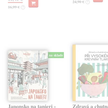
24,90 €
?
16,99 €
?
na sklade
Japonsko na tanieri -
Zdravá a chutn