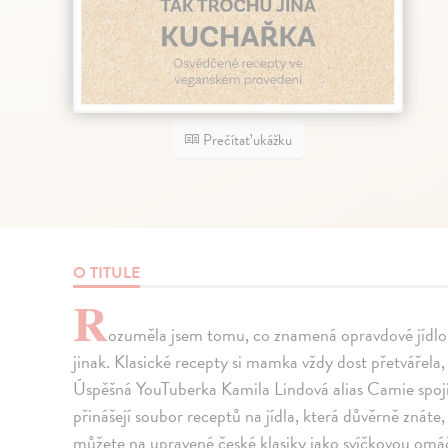
Prečítať ukážku
O TITULE
R
ozuměla jsem tomu, co znamená opravdové jídlo a
jinak. Klasické recepty si mamka vždy dost přetvářela, a
Úspěšná YouTuberka Kamila Lindová alias Camie spoji
přinášejí soubor receptů na jídla, která důvěrně znáte
můžete na upravené české klasiky jako svíčkovou omáč