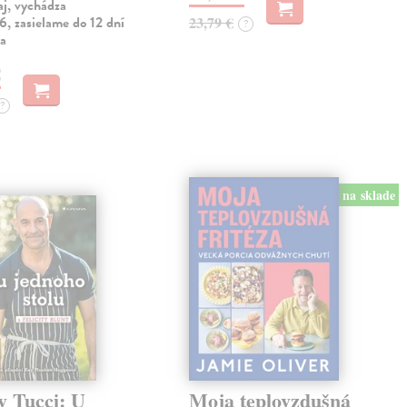
aj, vychádza
, zasielame do 12 dní
23,79 €
?
ia
€
?
na sklade
y Tucci: U
Moja teplovzdušná