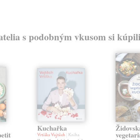
atelia s podobným vkusom si kúpili
Kuchařka
Židovsk
etit
vegetar
Vrtiška Vojtěch
| Kniha