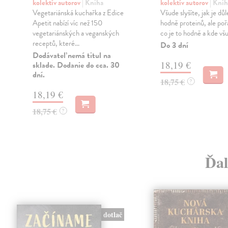
kolektív autorov
| Kniha
kolektív autorov
| Knih
Vegetariánská kuchařka z Edice
Všude slyšíte, jak je důle
Apetit nabízí víc než 150
hodně proteinů, ale poř
vegetariánských a veganských
co je to hodně a kde všu
receptů, které...
Do 3 dní
Dodávateľ nemá titul na
18,19 €
sklade. Dodanie do cca. 30
dní.
18,75 €
?
18,19 €
18,75 €
?
Ďal
dotlač