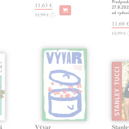
Predpred
11,63 €
27.8.2026
od vydan
11,99 €
?
11,69 
12,99 €
á
Vývar
Stanle