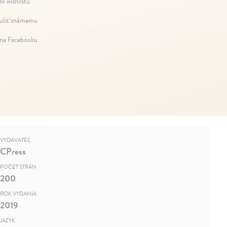
do wishlistu
čiť známemu
 na Facebooku
VYDAVATEĽ
CPress
POČET STRÁN
200
ROK VYDANIA
2019
JAZYK