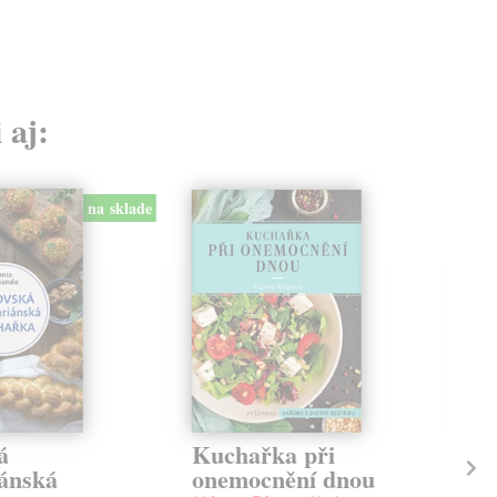
 aj:
na sklade
á
Kuchařka při
Po
iánská
onemocnění dnou
Drd