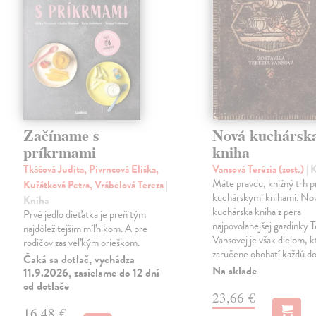
Začíname s
Nová kuchársk
príkrmami
kniha
Tkáčová Judita, Pivrncová Eliška,
Vansová Terézia (zost.)
| 
Máte pravdu, knižný trh 
Kuřátková Petra, Vrábelová Tereza
|
kuchárskymi knihami. No
Kniha
kuchárska kniha z pera
Prvé jedlo dieťatka je preň tým
najpovolanejšej gazdinky T
najdôležitejším míľnikom. A pre
Vansovej je však dielom, k
rodičov zas veľkým orieškom.
zaručene obohatí každú d
Čaká sa dotlač, vychádza
Na sklade
11.9.2026, zasielame do 12 dní
od dotlače
23,66 €
16,48 €