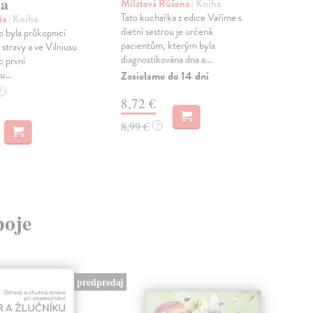
ka
Půst
Milatová Růžena
| Kniha
dané
Tato kuchařka z edice Vaříme s
ia
| Kniha
Nejb
dietní sestrou je určená
 byla průkopnicí
dobu
pacientům, kterým byla
stravy a ve Vilniusu
diagnostikována dna a...
Zas
c první
...
Zasielame do 14 dní
22
?
8,72 €
23,
8,99 €
?
poje
predpredaj