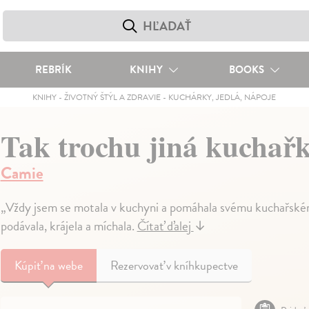
REBRÍK
KNIHY
BOOKS
KNIHY
-
ŽIVOTNÝ ŠTÝL A ZDRAVIE
-
KUCHÁRKY, JEDLÁ, NÁPOJE
Tak trochu jiná kuchař
Camie
„Vždy jsem se motala v kuchyni a pomáhala svému kuchařském
podávala, krájela a míchala.
Čítať ďalej
↓
Kúpiť
na webe
Rezervovať v kníhkupectve