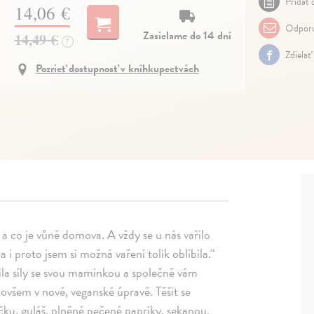
Pridať 
14,06 €
Odporu
Zasielame do 14 dní
14,49 €
?
Zdielať
Pozrieť dostupnosť v kníhkupectvách
 co je vůně domova. A vždy se u nás vařilo
 i proto jsem si možná vaření tolik oblíbila.“
la síly se svou maminkou a společně vám
, ovšem v nové, veganské úpravě. Těšit se
ku, guláš, plněné pečené papriky, sekanou,