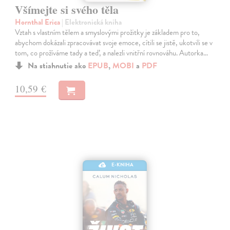
Všímejte si svého těla
Hornthal Erica
| Elektronická kniha
Vztah s vlastním tělem a smyslovými prožitky je základem pro to,
abychom dokázali zpracovávat svoje emoce, cítili se jistě, ukotvili se v
tom, co prožíváme tady a teď, a nalezli vnitřní rovnováhu. Autorka…
Na stiahnutie ako
EPUB
,
MOBI
a
PDF
10,59 €
E-KNIHA