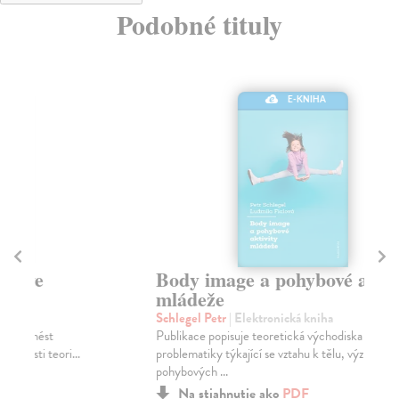
Podobné tituly
E-KNIHA
Body image a pohybové aktivity
Ži
mládeže
Ry
Pře
Schlegel Petr
| Elektronická kniha
spo
Publikace popisuje teoretická východiska
problematiky týkající se vztahu k tělu, významu
pohybových ...
Na stiahnutie ako
PDF
7,