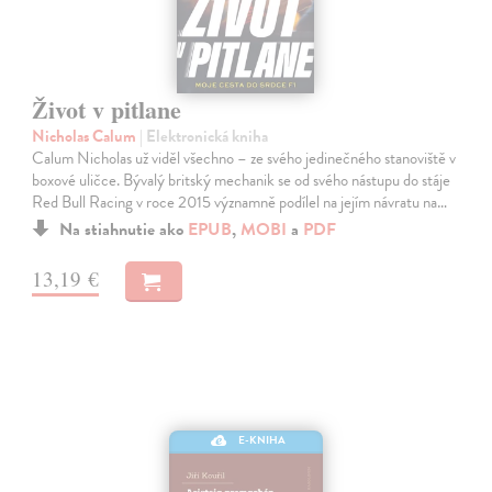
Život v pitlane
Nicholas Calum
| Elektronická kniha
Calum Nicholas už viděl všechno – ze svého jedinečného stanoviště v
boxové uličce. Bývalý britský mechanik se od svého nástupu do stáje
Red Bull Racing v roce 2015 významně podílel na jejím návratu na…
Na stiahnutie ako
EPUB
,
MOBI
a
PDF
13,19 €
E-KNIHA