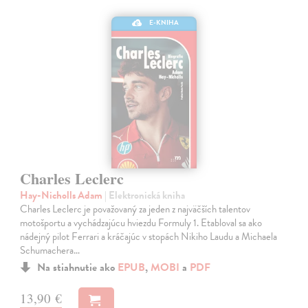
E-KNIHA
Charles Leclerc
Hay-Nicholls Adam
| Elektronická kniha
Charles Leclerc je považovaný za jeden z najväčších talentov
motošportu a vychádzajúcu hviezdu Formuly 1. Etabloval sa ako
nádejný pilot Ferrari a kráčajúc v stopách Nikiho Laudu a Michaela
Schumachera…
Na stiahnutie ako
EPUB
,
MOBI
a
PDF
13,90 €