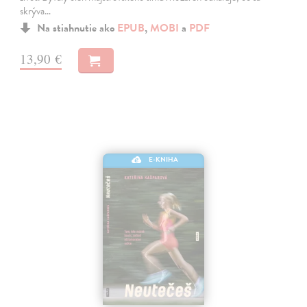
skrýva…
Na stiahnutie ako
EPUB
,
MOBI
a
PDF
13,90 €
E-KNIHA