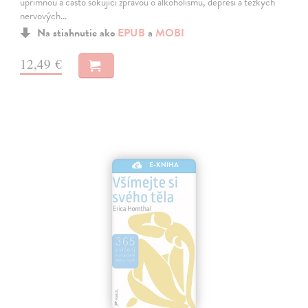
upřímnou a často šokující zprávou o alkoholismu, depresi a těžkých
nervových…
Na stiahnutie ako
EPUB
a
MOBI
12,49 €
E-KNIHA