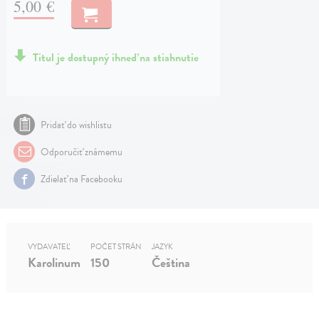
5,00 €
Titul je dostupný ihneď na stiahnutie
Pridať do wishlistu
Odporučiť známemu
Zdielať na Facebooku
VYDAVATEĽ
POČET STRÁN
JAZYK
Karolinum
150
Čeština