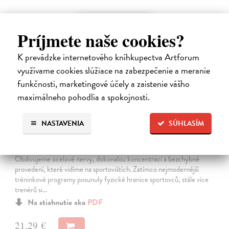
E-KNIHA
Príjmete naše cookies?
K prevádzke internetového kníhkupectva Artforum
využívame cookies slúžiace na zabezpečenie a meranie
funkčnosti, marketingové účely a zaistenie vášho
maximálneho pohodlia a spokojnosti.
NASTAVENIA
SÚHLASÍM
Sportovní psychologie pro trenéry
Burton Damon
| Elektronická kniha
Obdivujeme ocelové nervy, dokonalou koncentraci a bezchybné
provedení, které vidíme na sportovištích. Zatímco nejmodernější
tréninkové programy posunuly fyzické hranice sportovců, stále více
trenérů si…
Na stiahnutie ako
PDF
21,29 €