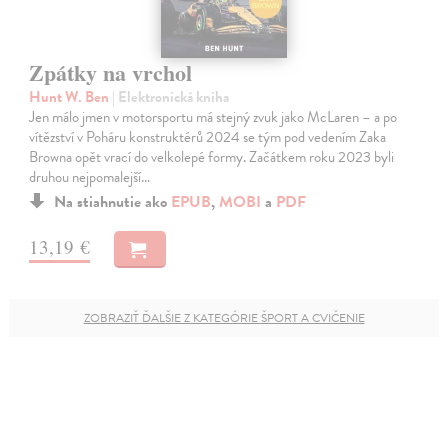
Zpátky na vrchol
Hunt W. Ben
| Elektronická kniha
Jen málo jmen v motorsportu má stejný zvuk jako McLaren – a po
vítězství v Poháru konstruktérů 2024 se tým pod vedením Zaka
Browna opět vrací do velkolepé formy. Začátkem roku 2023 byli
druhou nejpomalejší…
Na stiahnutie ako
EPUB
,
MOBI
a
PDF
13,19 €
ZOBRAZIŤ ĎALŠIE Z KATEGÓRIE ŠPORT A CVIČENIE