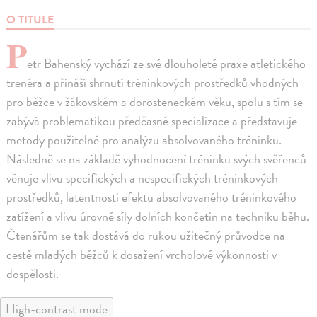
O TITULE
P
etr Bahenský vychází ze své dlouholeté praxe atletického
trenéra a přináší shrnutí tréninkových prostředků vhodných
pro běžce v žákovském a dorosteneckém věku, spolu s tím se
zabývá problematikou předčasné specializace a představuje
metody použitelné pro analýzu absolvovaného tréninku.
Následně se na základě vyhodnocení tréninku svých svěřenců
věnuje vlivu specifických a nespecifických tréninkových
prostředků, latentnosti efektu absolvovaného tréninkového
zatížení a vlivu úrovně síly dolních končetin na techniku běhu.
Čtenářům se tak dostává do rukou užitečný průvodce na
cestě mladých běžců k dosažení vrcholové výkonnosti v
dospělosti.
High-contrast mode