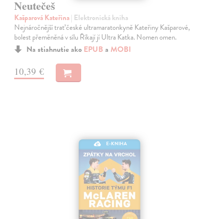
Neutečeš
Kašparová Kateřina
| Elektronická kniha
Nejnáročnější trať české ultramaratonkyně Kateřiny Kašparové,
bolest přeměněná v sílu Říkají jí Ultra Katka. Nomen omen.
Na stiahnutie ako
EPUB
a
MOBI
10,39 €
E-KNIHA