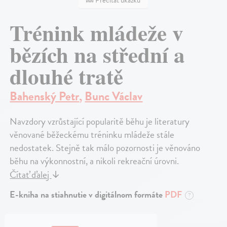
Prečítať ukážku
Trénink mládeže v
bězích na střední a
dlouhé tratě
Bahenský Petr
,
Bunc Václav
Navzdory vzrůstající popularitě běhu je literatury
věnované běžeckému tréninku mládeže stále
nedostatek. Stejně tak málo pozornosti je věnováno
běhu na výkonnostní, a nikoli rekreační úrovni.
Čítať ďalej
↓
E-kniha na stiahnutie v digitálnom formáte
PDF
?