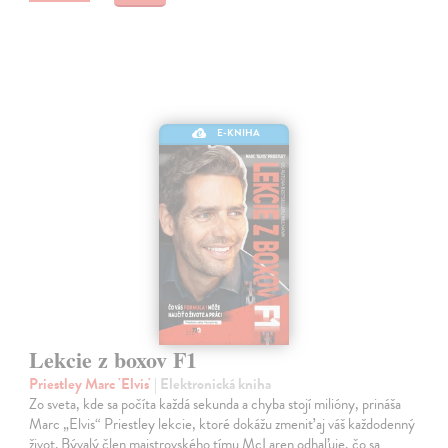
E-KNIHA
Lekcie z boxov F1
Priestley Marc 'Elvis'
| Elektronická kniha
Zo sveta, kde sa počíta každá sekunda a chyba stojí milióny, prináša
Marc „Elvis“ Priestley lekcie, ktoré dokážu zmeniť aj váš každodenný
život. Bývalý člen majstrovského tímu McLaren odhaľuje, čo sa