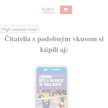
8,00 €
High-contrast mode
Čitatelia s podobným vkusom si
kúpili aj:
E-KNIHA