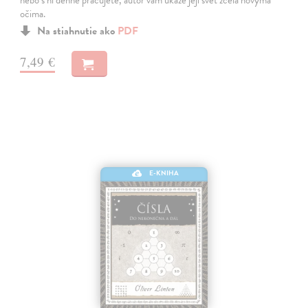
nebo s ní denně pracujete, autor vám ukáže její svět zcela novýma
očima.
Na stiahnutie ako
PDF
7,49 €
E-KNIHA