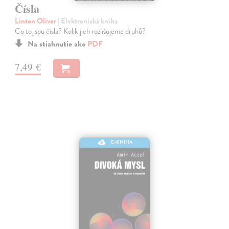
Čísla
Linton Oliver
| Elektronická kniha
Co to jsou čísla? Kolik jich rozlišujeme druhů?
Na stiahnutie ako
PDF
7,49 €
E-KNIHA