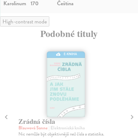
Karolinum
170
Čeština
High-contrast mode
Podobné tituly
E-KNIHA
Zrádná čísla
K
Blauwová Sanne
| Elektronická kniha
Ac
Nic nemůže být objektivnější než čísla a statistika.
Aut