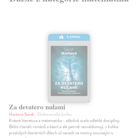
E-KNIHA
Za devatero nulami
Hartová Sarah
| Elektronická kniha
Krásná literatura a matematika - zdánlivě zcela odlehlé disciplíny.
Běžní čtenáři románů a básní si ale patrně neuvědomují, v kolika
proslulých literárních dílech už narazili na motivy související s