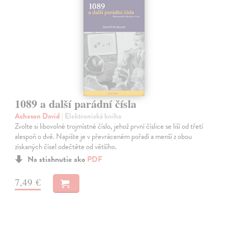
1089 a další parádní čísla
Acheson David
| Elektronická kniha
Zvolte si libovolné trojmístné číslo, jehož první číslice se liší od třetí
alespoň o dvě. Napište je v převráceném pořadí a menší z obou
získaných čísel odečtěte od většího.
Na stiahnutie ako
PDF
7,49 €