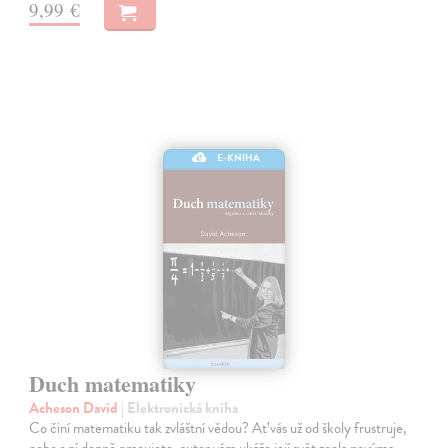
9,99 €
E-KNIHA
Duch matematiky
Acheson David
| Elektronická kniha
Co činí matematiku tak zvláštní vědou? Ať vás už od školy frustruje,