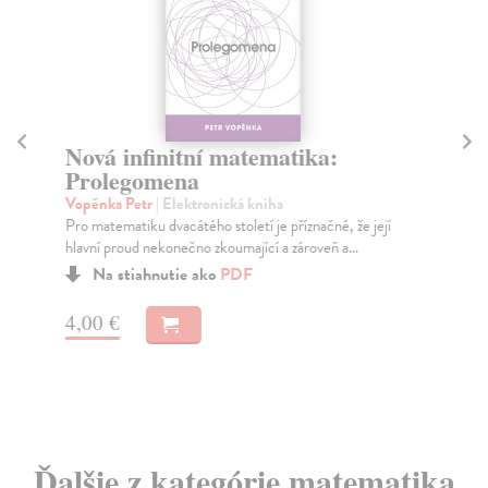
Nová infinitní matematika:
Z
Prolegomena
Bl
Nic
Vopěnka Petr
| Elektronická kniha
Ne
Pro matematiku dvacátého století je příznačné, že její
hlavní proud nekonečno zkoumající a zároveň a...
Na stiahnutie ako
PDF
10
4,00 €
Ďalšie z kategórie matematika