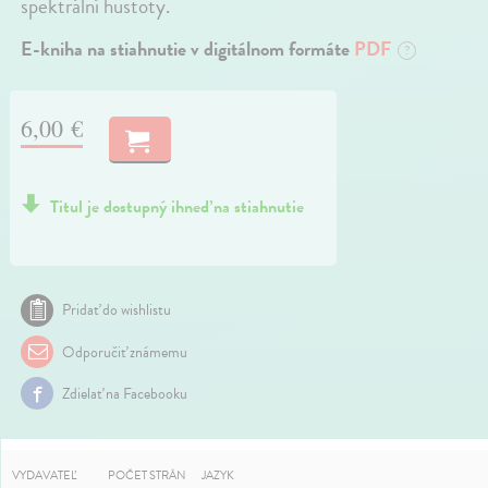
spektrální hustoty.
E-kniha na stiahnutie v digitálnom formáte
PDF
?
6,00 €
Titul je dostupný ihneď na stiahnutie
Pridať do wishlistu
Odporučiť známemu
Zdielať na Facebooku
VYDAVATEĽ
POČET STRÁN
JAZYK