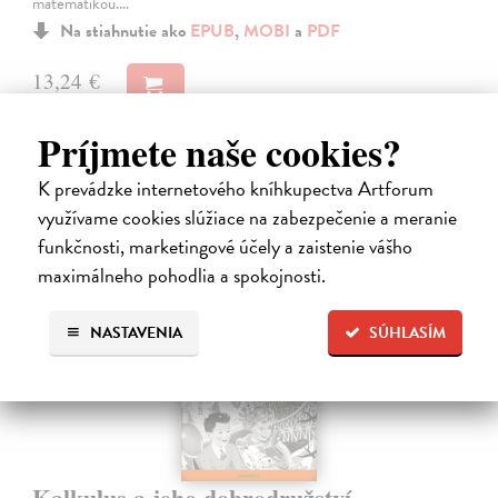
matematikou.…
Na stiahnutie ako
EPUB
,
MOBI
a
PDF
13,24 €
Príjmete naše cookies?
K prevádzke internetového kníhkupectva Artforum
využívame cookies slúžiace na zabezpečenie a meranie
funkčnosti, marketingové účely a zaistenie vášho
E-KNIHA
maximálneho pohodlia a spokojnosti.
NASTAVENIA
SÚHLASÍM
Kalkulus a jeho dobrodružství -