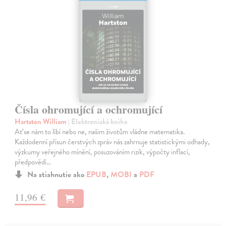
Čísla ohromující a ochromující
Hartston William
| Elektronická kniha
Ať se nám to líbí nebo ne, našim životům vládne matematika.
Každodenní přísun čerstvých zpráv nás zahrnuje statistickými odhady,
výzkumy veřejného mínění, posuzováním rizik, výpočty inflací,
předpovědí…
Na stiahnutie ako
EPUB
,
MOBI
a
PDF
11,96 €