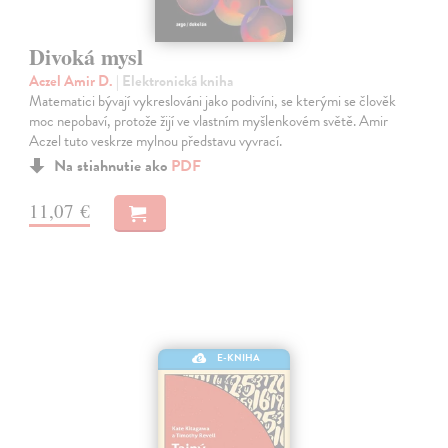
Divoká mysl
Aczel Amir D.
| Elektronická kniha
Matematici bývají vykreslováni jako podivíni, se kterými se člověk
moc nepobaví, protože žijí ve vlastním myšlenkovém světě. Amir
Aczel tuto veskrze mylnou představu vyvrací.
Na stiahnutie ako
PDF
11,07 €
E-KNIHA