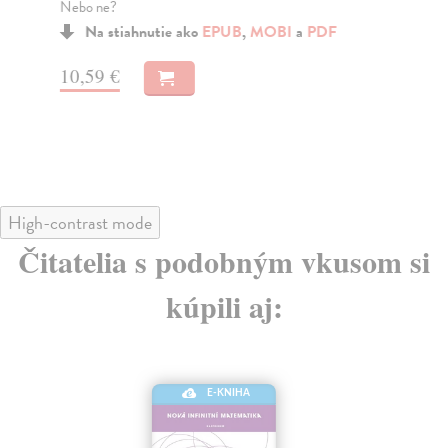
Nebo ne?
geo
klad
Na stiahnutie ako
EPUB
,
MOBI
a
PDF
10,59 €
7,
High-contrast mode
Čitatelia s podobným vkusom si
kúpili aj:
E-KNIHA