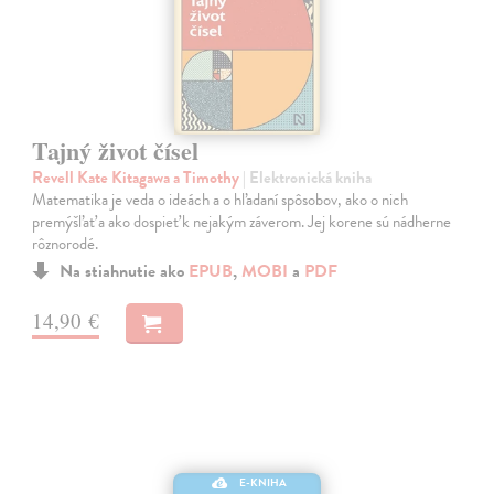
Tajný život čísel
Revell Kate Kitagawa a Timothy
| Elektronická kniha
Matematika je veda o ideách a o hľadaní spôsobov, ako o nich
premýšľať a ako dospieť k nejakým záverom. Jej korene sú nádherne
rôznorodé.
Na stiahnutie ako
EPUB
,
MOBI
a
PDF
14,90 €
E-KNIHA