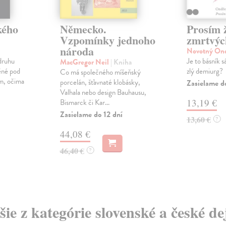
kého
Německo.
Prosím 
Vzpomínky jednoho
zmrtvýc
národa
Novotný On
druhu
Je to básník 
MacGregor Neil
| Kniha
ěné pod
zlý demiurg?
Co má společného míšeňský
m, očima
porcelán, šťavnaté klobásky,
Zasielame d
Valhala nebo design Bauhausu,
13,19 €
Bismarck či Kar...
Zasielame do 12 dní
13,60 €
?
44,08 €
46,40 €
?
šie z kategórie slovenské a české de