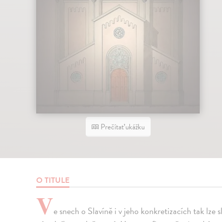
Prečítať ukážku
O TITULE
V
e snech o Slavíně i v jeho konkretizacích tak lze 