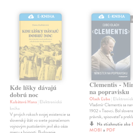
E-KNIHA
E-KNIHA
Clementis - Min
Kde líšky dávajú
na popravisku
dobrú noc
Olach Ľubo
| Elektronic
Kubátová Hana
| Elektronická
Vladimír Clementis sa naro
kniha
1902 v Tisovci. Bol slovens
V prvých rokoch svojej existencie sa
právnik, spisovateľ a prekl
slovenský štát vo svete poznačenom
Na stiahnutie ako
vojnovým pustošením javil ako oáza
MOBI
a
PDF
mieru a hojnosti. Budovanie