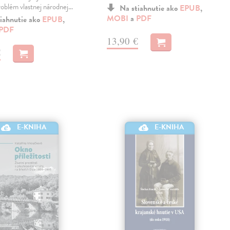
roblém vlastnej národnej…
Na stiahnutie ako
EPUB
,
MOBI
a
PDF
iahnutie ako
EPUB
,
PDF
13,90 €
€
E-KNIHA
E-KNIHA