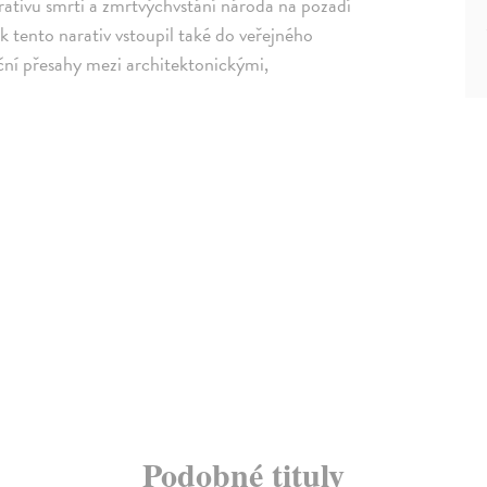
rativu smrti a zmrtvýchvstání národa na pozadí
 tento narativ vstoupil také do veřejného
ní přesahy mezi architektonickými,
Podobné tituly