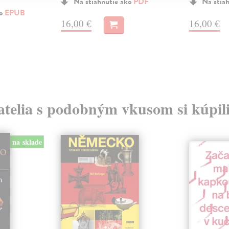
Na stiahnutie ako
PDF
Na stia
ko
EPUB
16,00 €
16,00 €
atelia s podobným vkusom si kúpili
na sklade