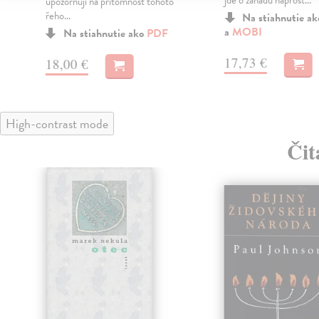
jde o záhadu naprost...
upozorňují na přítomnost tohoto
řeho...
Na stiahnutie a
a
MOBI
Na stiahnutie ako
PDF
17,73 €
18,00 €
High-contrast mode
Čit