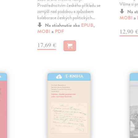
Všíma si p
Prostřednictvím českého příkladu se
zamýšlí nad podobou a způsobem
Na st
kolaborace českých politických…
MOBI
a
Na stiahnutie ako
EPUB
,
12,90 
MOBI
a
PDF
17,69 €
E-KNIHA
A