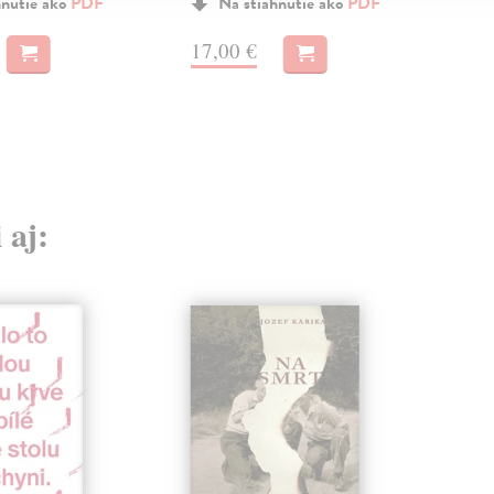
MO
hnutie ako
PDF
Na stiahnutie ako
PDF
13
17,00 €
 aj: