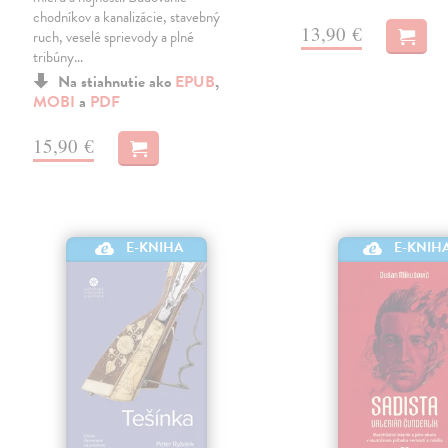
chodníkov a kanalizácie, stavebný
13,90 €
ruch, veselé sprievody a plné
tribúny…
Na stiahnutie ako
EPUB
,
MOBI
a
PDF
15,90 €
E-KNIHA
E-KNIH