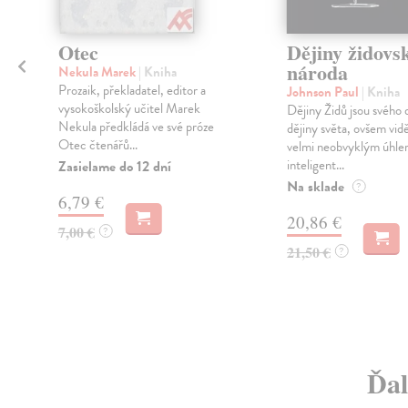
Otec
Dějiny židovs
národa
Nekula Marek
| Kniha
e
Prozaik, překladatel, editor a
Johnson Paul
| Kniha
vysokoškolský učitel Marek
Dějiny Židů jsou svého 
a
Nekula předkládá ve své próze
dějiny světa, ovšem vid
Otec čtenářů...
velmi neobvyklým úhle
inteligent...
Zasielame do 12 dní
Na sklade
?
6,79 €
20,86 €
7,00 €
?
21,50 €
?
Ďal