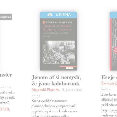
E-KNIHA
novinka
ister
Jenom ať si nemyslí,
Eseje 
že jsme kolaboranti
Šmihula 
ká kniha
kniha
Majewski Piotr M.
| Elektronická
dil v roku
Zbierka es
kniha
ký politik,
kľúčové t
Kniha vychází z autorova
adateľ.
prihliadnu
dlouhodobého a komparativně
EPUB
,
krajinu a j
pojatého výzkumu kolaborace v
nedávnej či
době druhé světové války.