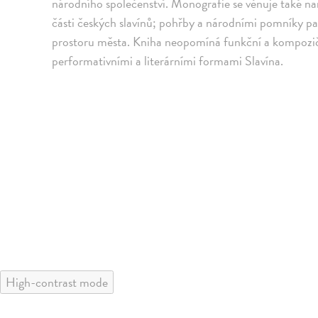
národního společenství. Monografie se věnuje také na
části českých slavínů; pohřby a národními pomníky pak
prostoru města. Kniha neopomíná funkční a kompozič
performativními a literárními formami Slavína.
High-contrast mode