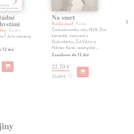
žádné
Na smrt
Me
hvstání
Karika Jozef
| Kniha
Sin
Československo roku 1928. Dva
Dva
dřej
| Kniha
kamarádi, maturanti z
poví
sám? Je to neznámý
Ružomberku, Žid Viktor a
pře
Němec Karel, neúmyslně ...
holo
o 12 dní
Zasielame do 12 dní
Zas
22,70 €
10
23,40 €
11,
?
jiny