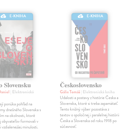
E-KNIHA
E-KNIHA
o Slovensku
Československo
Daniel
| Elektronická
Gális Tomáš
| Elektronická kniha
Udalosti a postavy z histórie Česka a
Slovenska, ktoré si treba zapamätať.
ejí ponúka pohľad na
Tento knižný výber pozostáva z
émy dnešného Slovenska s
textov o spoločnej i paralelnej histórii
tím na okolnosti, ktoré
Česka a Slovenska od roku 1918 po
ej obyvateľov formovali v
súčasnosť.
 vzdialenejšej minulosti.