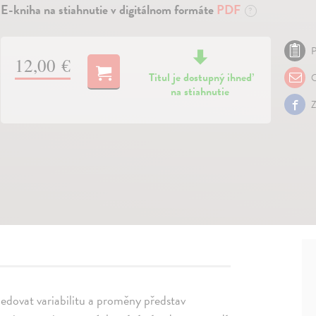
E-kniha na stiahnutie v digitálnom formáte
PDF
?
P
12,00 €
Titul je dostupný ihneď
O
na stiahnutie
Z
sledovat variabilitu a proměny představ