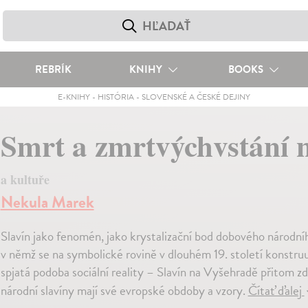
REBRÍK
KNIHY
BOOKS
E-KNIHY
-
HISTÓRIA
-
SLOVENSKÉ A ČESKÉ DEJINY
Smrt a zmrtvýchvstání
a kultuře
Nekula Marek
Slavín jako fenomén, jako krystalizační bod dobového národníh
v němž se na symbolické rovině v dlouhém 19. století konstruuj
spjatá podoba sociální reality – Slavín na Vyšehradě přitom zd
národní slavíny mají své evropské obdoby a vzory.
Čítať ďalej