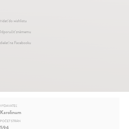
ridať do wishlistu
dporučiť známemu
dielať na Facebooku
VYDAVATEĽ
Karolinum
POČET STRÁN
594