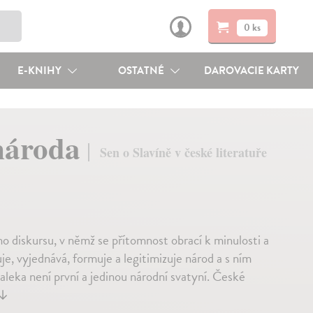
0 ks
E-KNIHY
OSTATNÉ
DAROVACIE KARTY
 národa
Sen o Slavíně v české literatuře
o diskursu, v němž se přítomnost obrací k minulosti a
e, vyjednává, formuje a legitimizuje národ a s ním
aleka není první a jedinou národní svatyní. České
↓