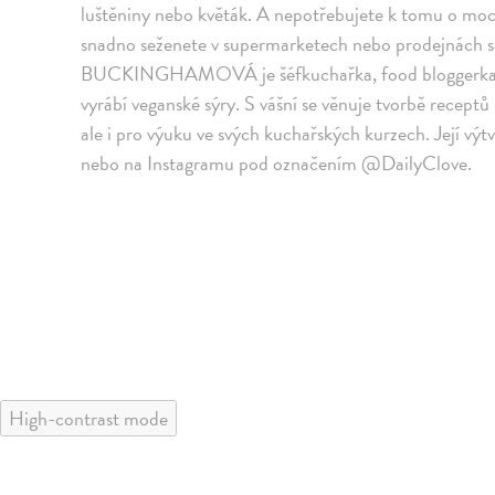
luštěniny nebo květák. A nepotřebujete k tomu o moc 
snadno seženete v supermarketech nebo prodejnách 
BUCKINGHAMOVÁ je šéfkuchařka, food bloggerka a 
vyrábí veganské sýry. S vášní se věnuje tvorbě receptů p
ale i pro výuku ve svých kuchařských kurzech. Její vý
nebo na Instagramu pod označením @DailyClove.
High-contrast mode