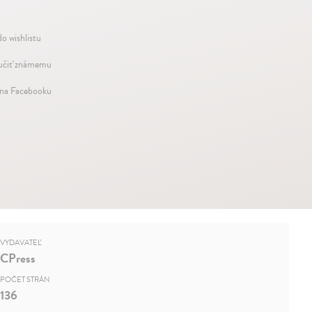
do wishlistu
čiť známemu
 na Facebooku
VYDAVATEĽ
CPress
POČET STRÁN
136