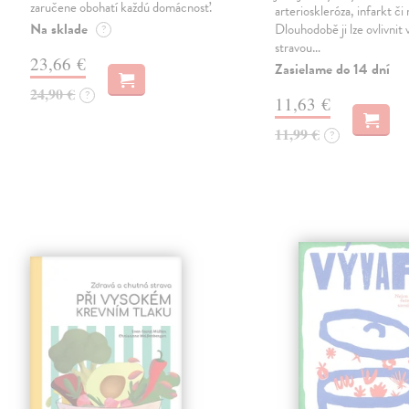
zaručene obohatí každú domácnosť.
arterioskleróza, infarkt či
Na sklade
Dlouhodobě ji lze ovlivnit
?
stravou…
23,66 €
Zasielame do 14 dní
24,90 €
?
11,63 €
11,99 €
?