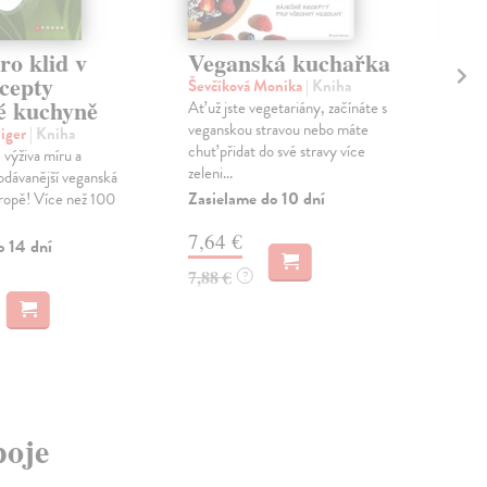
ro klid v
Veganská kuchařka
Su
cepty
Tě
Ševčíková Monika
| Kniha
é kuchyně
Ať už jste vegetariány, začínáte s
Poh
veganskou stravou nebo máte
Co v
iger
| Kniha
chuť přidat do své stravy více
potř
výživa míru a
zeleni...
chut
dávanější veganská
zpra
Zasielame do 10 dní
ropě! Více než 100
Zas
7,64 €
o 14 dní
22
7,88 €
?
23,
poje