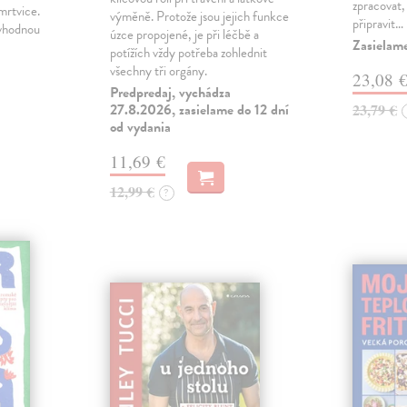
zpracovat,
 mrtvice.
výměně. Protože jsou jejich funkce
připravit…
 vhodnou
úzce propojené, je při léčbě a
Zasielam
potížích vždy potřeba zohlednit
všechny tři orgány.
23,08 
Predpredaj, vychádza
27.8.2026, zasielame do 12 dní
23,79 €
od vydania
11,69 €
12,99 €
?