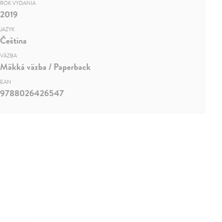
ROK VYDANIA
2019
JAZYK
Čeština
VÄZBA
Mäkká väzba / Paperback
EAN
9788026426547