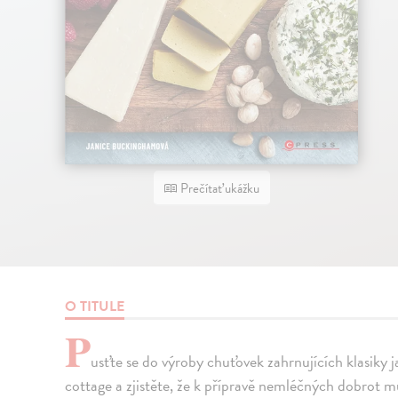
Prečítať ukážku
O TITULE
P
usťte se do výroby chuťovek zahrnujících klasiky 
cottage a zjistěte, že k přípravě nemléčných dobrot 