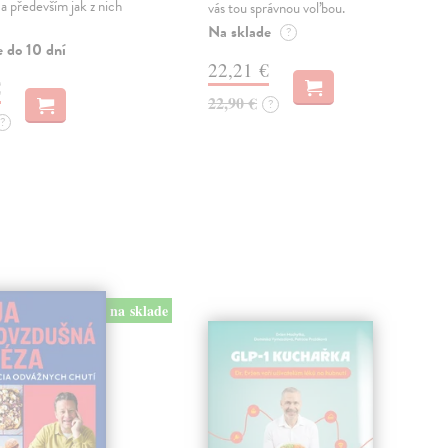
 a především jak z nich
vás tou správnou voľbou.
Na sklade
?
e do 10 dní
22,21 €
€
22,90 €
?
?
na sklade