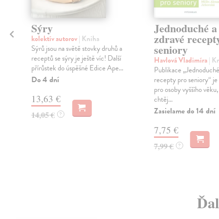
Sýry
Jednoduché a
zdravé recept
kolektív autorov
| Kniha
seniory
Sýrů jsou na světě stovky druhů a
receptů se sýry je ještě víc! Další
Havlová Vladimíra
| K
přírůstek do úspěšné Edice Ape...
,
Publikace „Jednoduché
Do 4 dní
recepty pro seniory“ je
pro osoby vyššího věku, 
13,63 €
chtěj...
Zasielame do 14 dní
14,05 €
?
7,75 €
7,99 €
?
Ďal