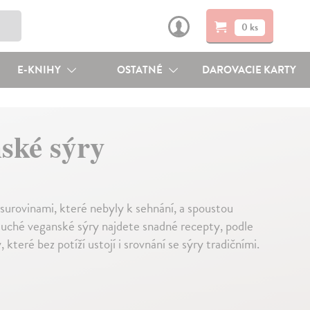
0 ks
E-KNIHY
OSTATNÉ
DAROVACIE KARTY
ské sýry
surovinami, které nebyly k sehnání, a spoustou
duché veganské sýry najdete snadné recepty, podle
 které bez potíží ustojí i srovnání se sýry tradičními.