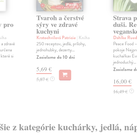
Tvaroh a čerstvé
Strava p
y pro
sýry ve zdravé
duši. Re
kuchyni
vegansk
niha
Kratochvilová Patricie
| Kniha
Dahlke Rued
 a zdravé
250 receptov, jedlá, prílohy,
Peace Food – 
 určena
jednohubky, dezerty...
pokoje Nejpro
které si
kuchařkav Ev
Zasielame do 10 dní
jednoduchý...
5,69 €
Zasielame d
5,87 €
?
16,00 €
16,49 €
?
šie z kategórie kuchárky, jedlá, ná