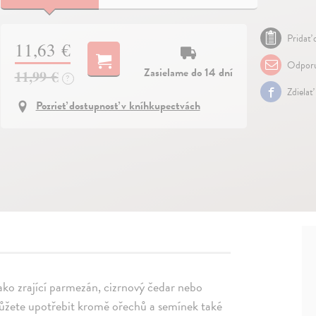
Pridať 
11,63 €
Odporu
Zasielame do 14 dní
11,99 €
?
Zdielať
Pozrieť dostupnosť v kníhkupectvách
jako zrající parmezán, cizrnový čedar nebo
můžete upotřebit kromě ořechů a semínek také