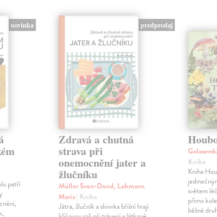
novinka
predpredaj
á
Zdravá a chutná
Houbo
okém
strava při
Golasovs
onemocnění jater a
Kniha
žlučníku
Kniha Houb
jedinečný
lu patří
Müller Sven-David, Lohmann
světem léč
y
Maria
| Kniha
přímo kole
cnění,
Játra, žlučník a slinivka břišní hrají
běžné druh
k,
klíčovou roli při trávení a látkové