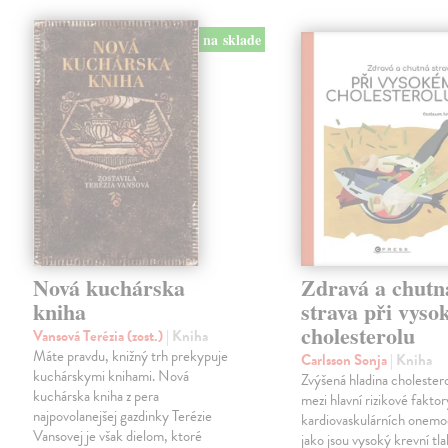
na sklade
Nová kuchárska
Zdravá a chutn
kniha
strava při vys
cholesterolu
Vansová Terézia (zost.)
| Kniha
Máte pravdu, knižný trh prekypuje
Carlsson Sonja
| Kniha
kuchárskymi knihami. Nová
Zvýšená hladina cholestero
kuchárska kniha z pera
mezi hlavní rizikové faktor
najpovolanejšej gazdinky Terézie
kardiovaskulárních onemo
Vansovej je však dielom, ktoré
jako jsou vysoký krevní tla