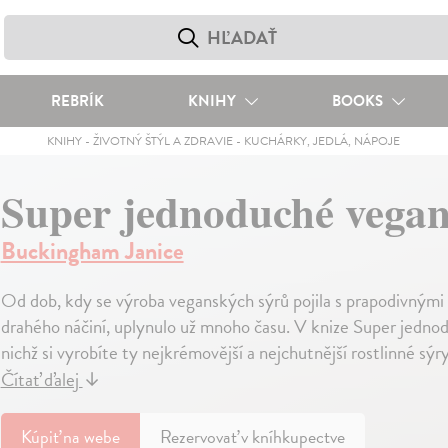
REBRÍK
KNIHY
BOOKS
KNIHY
-
ŽIVOTNÝ ŠTÝL A ZDRAVIE
-
KUCHÁRKY, JEDLÁ, NÁPOJE
Super jednoduché vegan
Buckingham Janice
Od dob, kdy se výroba veganských sýrů pojila s prapodivnými 
drahého náčiní, uplynulo už mnoho času. V knize Super jedno
nichž si vyrobíte ty nejkrémovější a nejchutnější rostlinné sýry,
Čítať ďalej
↓
Kúpiť
na webe
Rezervovať v kníhkupectve