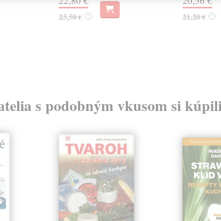
22,80 €
20,56 €
23,50 €
21,20 €
?
?
atelia s podobným vkusom si kúpili