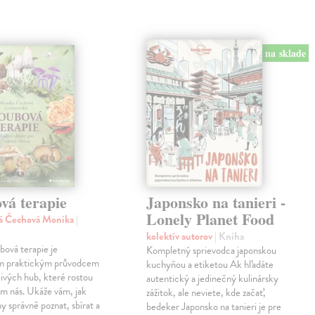
na sklade
vá terapie
Japonsko na tanieri -
Lonely Planet Food
ká Čechová Monika
|
kolektív autorov
| Kniha
ová terapie je
Kompletný sprievodca japonskou
m praktickým průvodcem
kuchyňou a etiketou Ak hľadáte
ivých hub, které rostou
autentický a jedinečný kulinársky
m nás. Ukáže vám, jak
zážitok, ale neviete, kde začať,
y správně poznat, sbírat a
bedeker Japonsko na tanieri je pre