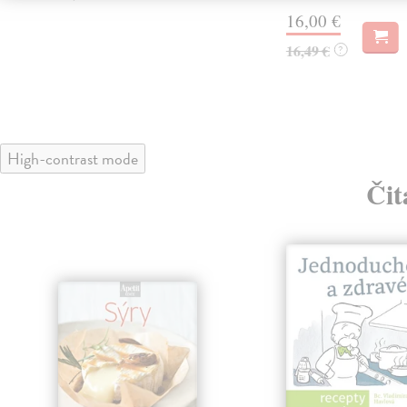
16,00 €
16,49 €
?
High-contrast mode
Čit