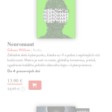
Neuromant
Gibson William
| Kniha
Základné dielo kyberpunku, klasika sci-fi a jedna z najsilnejších vízií
budúcnosti. Matrix je svet vo svete, globálny konsenzus, prelud,
vyjadrenie každého jedného dátového bajtu v kyberpriestore.
Do 4 pracovných dní
13,90 €
14,95 €
?
novinka