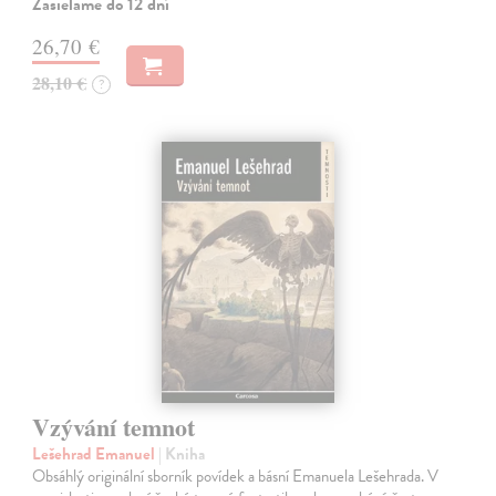
Zasielame do 12 dní
26,70 €
28,10 €
?
Vzývání temnot
Lešehrad Emanuel
| Kniha
Obsáhlý originální sborník povídek a básní Emanuela Lešehrada. V