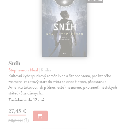
Sníh
Stephenson Neal
| Kniha
Kultovní kyberpunkový román Neala Stephensona, pro kterého
znamenal raketový start do světa science fiction, představuje
Ameriku takovou, jak ji (dnes ještě) neznáme: jako změť městských
státečků založených…
Zasielame do 12 dní
27,45 €
30,50 €
?