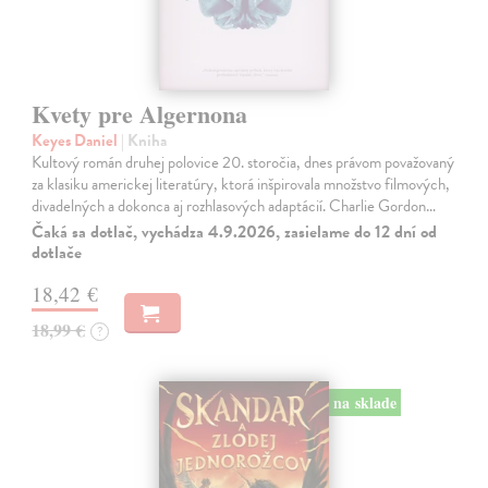
Kvety pre Algernona
Keyes Daniel
| Kniha
Kultový román druhej polovice 20. storočia, dnes právom považovaný
za klasiku americkej literatúry, ktorá inšpirovala množstvo filmových,
divadelných a dokonca aj rozhlasových adaptácií. Charlie Gordon…
Čaká sa dotlač, vychádza 4.9.2026, zasielame do 12 dní od
dotlače
18,42 €
18,99 €
?
na sklade