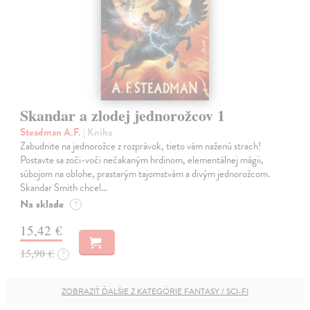
Skandar a zlodej jednorožcov 1
Steadman A.F.
| Kniha
Zabudnite na jednorožce z rozprávok, tieto vám naženú strach!
Postavte sa zoči-voči nečakaným hrdinom, elementálnej mágii,
súbojom na oblohe, prastarým tajomstvám a divým jednorožcom.
Skandar Smith chcel…
Na sklade
?
15,42 €
15,90 €
?
ZOBRAZIŤ ĎALŠIE Z KATEGÓRIE FANTASY / SCI-FI