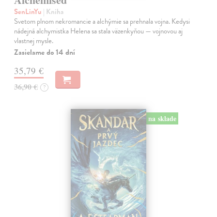
SenLinYu
| Kniha
Svetom plnom nekromancie a alchýmie sa prehnala vojna. Kedysi
nádejná alchymistka Helena sa stala väzenkyňou — vojnovou aj
vlastnej mysle.
Zasielame do 14 dní
35,79 €
36,90 €
?
na sklade