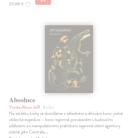
25,80 €
?
Absoluce
VanderMeer Jeff
| Kniha
Na začátku knihy se dozvídáme o záhadném a děsivém konci jedné
vědecké expedice – konci tajemně provázaném s budoucími
událostmi a s manipulativními praktikami tajemné státní agentury
známé jako Centrála.…