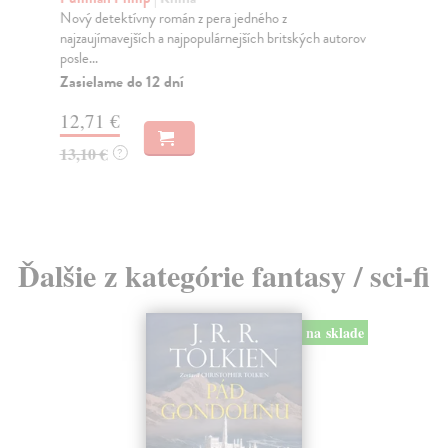
Nový detektívny román z pera jedného z
Vra
najzaujímavejších a najpopulárnejších britských autorov
Mez
posle...
Za
Zasielame do 12 dní
15
12,71 €
16
13,10 €
?
Ďalšie z kategórie fantasy / sci-fi
na sklade