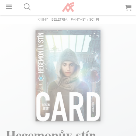
KNIHY
-
BELETRIA
-
FANTASY / SCI-FI
Hegemonův stín