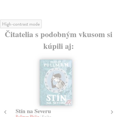
High-contrast mode
Čitatelia s podobným vkusom si
kúpili aj:
Stín na Severu
E
Pullman Philip
| Kniha
Ca