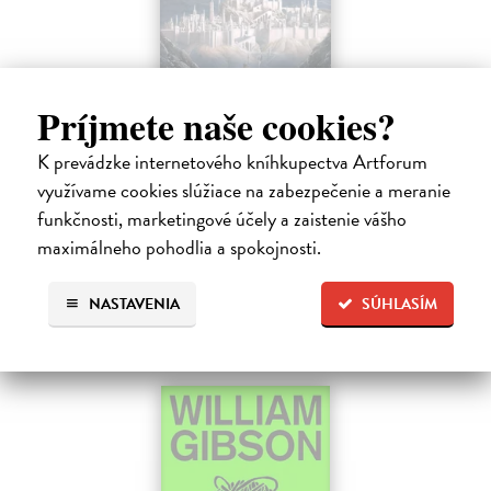
Príjmete naše cookies?
Pád Gondolinu
K prevádzke internetového kníhkupectva Artforum
Tolkien J.R.R.
| Kniha
využívame cookies slúžiace na zabezpečenie a meranie
Legenda o páde Gondolinu hovorí o boji dvoch najväčších mocností
funkčnosti, marketingové účely a zaistenie vášho
sveta. Zlo predstavuje Morgoth, najhorší zo všetkých, vodca
obrovských armád, ktoré riadi zo svojej železnej pevnosti.
maximálneho pohodlia a spokojnosti.
Na sklade
?
NASTAVENIA
SÚHLASÍM
18,55 €
19,95 €
?