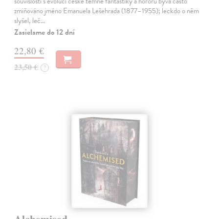
souvislosti s evolucí české temné fantastiky a hororu bývá často
zmiňováno jméno Emanuela Lešehrada (1877–1955); leckdo o něm
slyšel, leč…
Zasielame do 12 dní
22,80 €
23,50 €
?
Alchemised