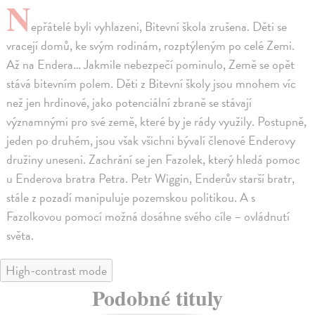
N
epřátelé byli vyhlazeni, Bitevní škola zrušena. Děti se
vracejí domů, ke svým rodinám, rozptýleným po celé Zemi.
Až na Endera… Jakmile nebezpečí pominulo, Země se opět
stává bitevním polem. Děti z Bitevní školy jsou mnohem víc
než jen hrdinové, jako potenciální zbraně se stávají
významnými pro své země, které by je rády využily. Postupně,
jeden po druhém, jsou však všichni bývalí členové Enderovy
družiny uneseni. Zachrání se jen Fazolek, který hledá pomoc
u Enderova bratra Petra. Petr Wiggin, Enderův starší bratr,
stále z pozadí manipuluje pozemskou politikou. A s
Fazolkovou pomocí možná dosáhne svého cíle – ovládnutí
světa.
High-contrast mode
Podobné tituly