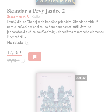
Skandar a Prvý jazdec 2
Steadman A.F.
| Kniha
Druhý diel obľúbenej série konečne prichádza! Skandar Smith už
nemusí snívať, dosiahol to, po čom odnepamäti túžil: Jazdí na
jednorožcovi a učí sa používať mágiu donedávna zakázaného elementu.
Prvý ročník…
Na sklade
?
17,36 €
17,90 €
?
dotlač