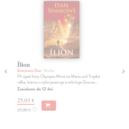
Ílion
Av
Simmons Dan
| Kniha
Ho
Při úpatí hory Olympus Mons na Marsu zuří Trojská
Děj
válka, kterou z výšin pozoruje a ovlivňuje Zeus se...
kni
Gui
Zasielame do 12 dní
Za
25,03 €
22
25,80 €
?
23