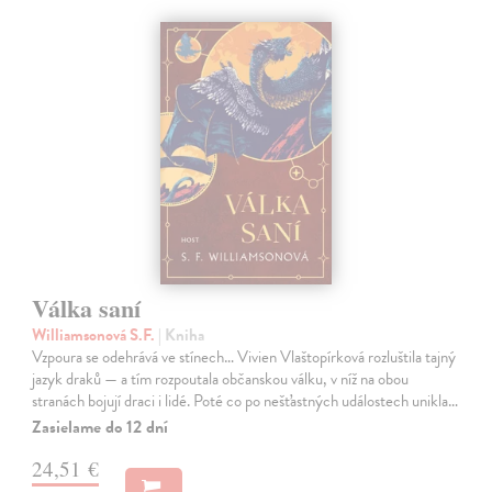
Válka saní
Williamsonová S.F.
| Kniha
Vzpoura se odehrává ve stínech… Vivien Vlaštopírková rozluštila tajný
jazyk draků — a tím rozpoutala občanskou válku, v níž na obou
stranách bojují draci i lidé. Poté co po nešťastných událostech unikla…
Zasielame do 12 dní
24,51 €