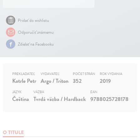
Pridať do wishlistu
Odporučiť známemu
Zdielať na Facebooku
PREKLADATEĽ
VYDAVATEĽ
POČET STRÁN
ROK VYDANIA
Kotrle Petr
Argo / Triton
352
2019
JAZYK
VÄZBA
EAN
Čeština
Tvrdá väzba / Hardback
9788025728178
O TITULE