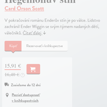
Card Orson Scott
V pokračování románu Enderův stín je po válce. Lidstvo
zachránil Ender Wiggin se svým týmem nadaných dětí,
válečníků.
Čítať ďalej
↓
Kúpiť
Rezervovať v kníhkupectve
15,91 €
16,40 €
?
Zasielame do 12 dní
Pozrieť dostupnosť
v kníhkupectvách