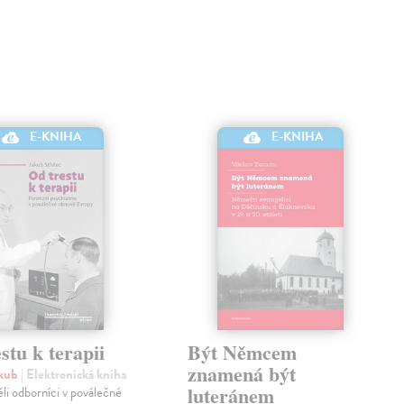
E-KNIHA
E-KNIHA
stu k terapii
Být Němcem
znamená být
akub
| Elektronická kniha
luteránem
li odborníci v poválečné