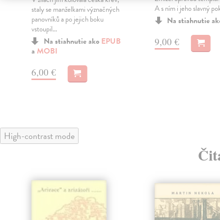
A s ním i jeho slavný po
staly se manželkami význačných
panovníků a po jejich boku
Na stiahnutie a
vstoupil...
9,00 €
Na stiahnutie ako
EPUB
a
MOBI
u
6,00 €
High-contrast mode
Čit