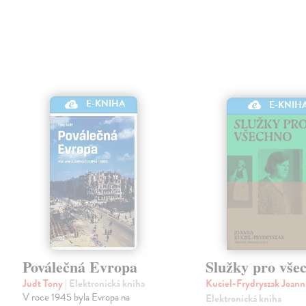
E-KNIHA
E-KNIH
Poválečná Evropa
Služky pro vše
Judt Tony
| Elektronická kniha
Kuciel-Frydryszak Joan
V roce 1945 byla Evropa na
Elektronická kniha