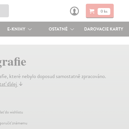
0 ks
E-KNIHY
OSTATNÉ
DAROVACIE KARTY
rafie
afie, které nebylo doposud samostatně zpracováno.
tať ďalej
↓
dať do wishlistu
oručiť známemu