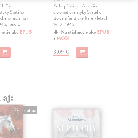
ibližuje
Kniha přibližuje především
zasa
styky Svatého
diplomatické styky Svatého
pros
eckého nacismu v
stolce a fašistické Itálie v letech
prom
45, tedy ...
1922–1945,...
hnutie ako
EPUB
Na stiahnutie ako
EPUB
a
MOBI
8,
8,09 €
 aj:
dotlač