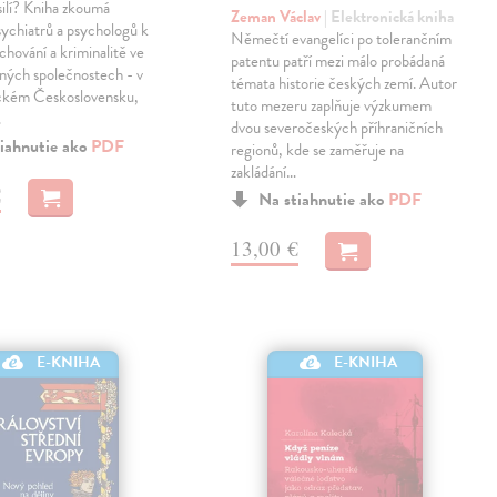
ilí? Kniha zkoumá
Zeman Václav
| Elektronická kniha
sychiatrů a psychologů k
Němečtí evangelíci po tolerančním
chování a kriminalitě ve
patentu patří mezi málo probádaná
šných společnostech - v
témata historie českých zemí. Autor
ckém Československu,
tuto mezeru zaplňuje výzkumem
…
dvou severočeských příhraničních
iahnutie ako
PDF
regionů, kde se zaměřuje na
zakládání…
€
Na stiahnutie ako
PDF
13,00 €
E-KNIHA
E-KNIHA