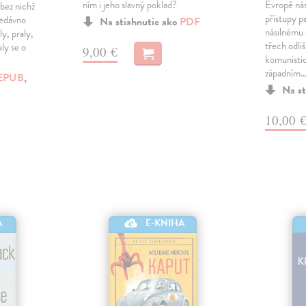
ním i jeho slavný poklad?
Evropě nás
bez nichž
přístupy p
nedávno
Na stiahnutie ako
PDF
násilnému 
ly, praly,
třech odli
aly se o
9,00 €
komunisti
západním
EPUB
,
Na st
10,00 
A
E-KNIHA