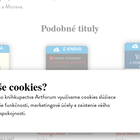
y a Morava.
Podobné tituly
HA
E-KNIHA
še cookies?
ho kníhkupectva Artforum využívame cookies slúžiace
e funkčnosti, marketingové účely a zaistenie vášho
spokojnosti.
Nizozemská kultura
Vatikán
v 17. století
nacismu
onická
Huizinga Johan
| Elektronická
Šmid Marek
ský řád?
kniha
kniha