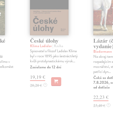
ské
České úlohy
Lázár (
vydanie
Klíma Ladislav
| Kniha
Spisovatel a filozof Ladislav Klíma
Biedermann
byl v roce 1895 jako šestnáctiletý
dě
Na okraji tem
kvůli protidynastickému výrok...
přímo v
rozpadajícím 
velkoměst
mocnářství, s
Zasielame do 12 dní
patřící dyn...
19,19 €
Čaká sa dot
7.8.2026, z
20,20 €
?
od dotlače
22,23 €
23,40 €
?