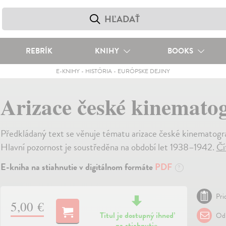
REBRÍK
KNIHY
BOOKS
E-KNIHY
-
HISTÓRIA
-
EURÓPSKE DEJINY
Arizace české kinematog
Předkládaný text se věnuje tématu arizace české kinematogr
Hlavní pozornost je soustředěna na období let 1938–1942.
Čí
E-kniha na stiahnutie v digitálnom formáte
PDF
?
Pri
5,00 €
Titul je dostupný ihneď
Odp
na stiahnutie