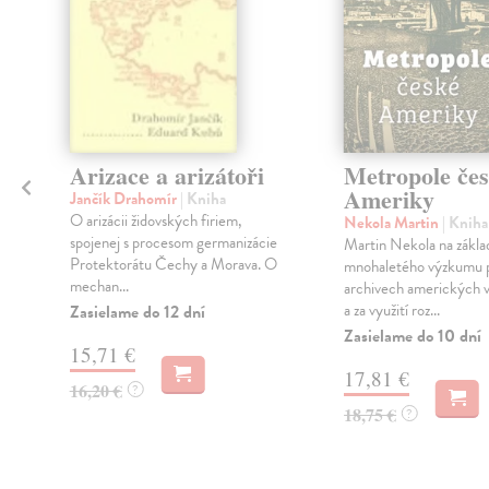
Arizace a arizátoři
Metropole če
Ameriky
Jančík Drahomír
| Kniha
O arizácii židovských firiem,
Nekola Martin
| Kniha
spojenej s procesom germanizácie
Martin Nekola na zákla
Protektorátu Čechy a Morava. O
mnohaletého výzkumu 
mechan...
archivech amerických 
a za využití roz...
Zasielame do 12 dní
,
Zasielame do 10 dní
15,71 €
17,81 €
16,20 €
?
18,75 €
?