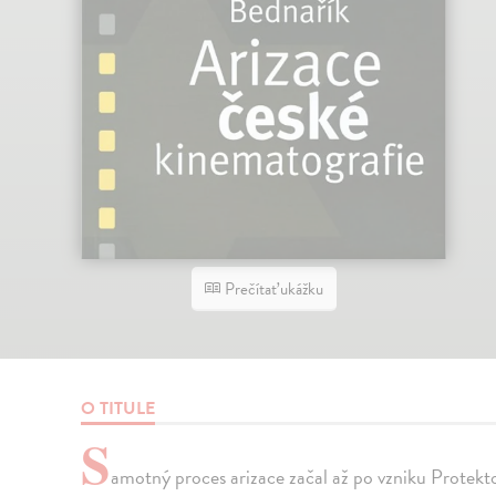
Prečítať ukážku
O TITULE
S
amotný proces arizace začal až po vzniku Protek