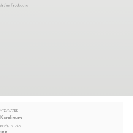
elať na Facebooku
VYDAVATEĽ
Karolinum
POČET STRÁN
155