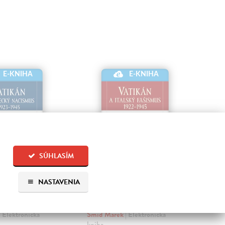
E-KNIHA
E-KNIHA
SÚHLASÍM
NASTAVENIA
 a německý
Vatikán a italský
Zá
s 1923-1945
fašismus 1922-1945
Ev
| Elektronická
Šmid Marek
| Elektronická
Han
kniha
Kni