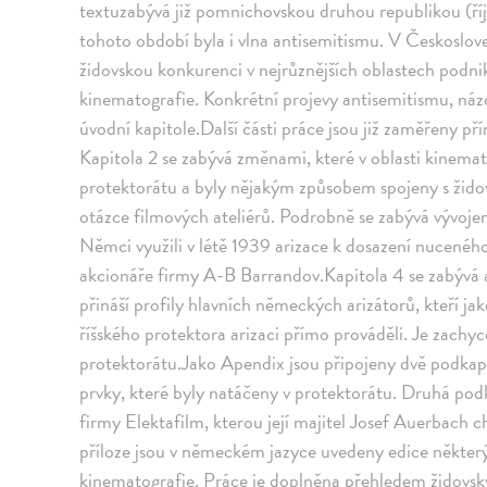
textuzabývá již pomnichovskou druhou republikou (ří
tohoto období byla i vlna antisemitismu. V Českosloven
židovskou konkurenci v nejrůznějších oblastech podnik
kinematografie. Konkrétní projevy antisemitismu, náz
úvodní kapitole.Další části práce jsou již zaměřeny 
Kapitola 2 se zabývá změnami, které v oblasti kinema
protektorátu a byly nějakým způsobem spojeny s žido
otázce filmových ateliérů. Podrobně se zabývá vývoje
Němci využili v létě 1939 arizace k dosazení nuceného
akcionáře firmy A-B Barrandov.Kapitola 4 se zabývá a
přináší profily hlavních německých arizátorů, kteří j
říšského protektora arizaci přímo prováděli. Je zachyce
protektorátu.Jako Apendix jsou připojeny dvě podkapi
prvky, které byly natáčeny v protektorátu. Druhá po
firmy Elektafilm, kterou její majitel Josef Auerbach 
příloze jsou v německém jazyce uvedeny edice někter
kinematografie. Práce je doplněna přehledem židovský