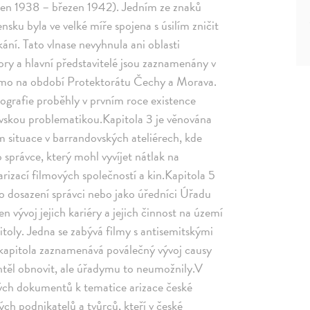
jen 1938 – březen 1942). Jedním ze znaků
sku byla ve velké míře spojena s úsilím zničit
ání. Tato vlnase nevyhnula ani oblasti
ory a hlavní představitelé jsou zaznamenány v
přímo na období Protektorátu Čechy a Morava.
tografie proběhly v prvním roce existence
vskou problematikou.Kapitola 3 je věnována
m situace v barrandovských ateliérech, kde
 správce, který mohl vyvíjet nátlak na
rizací filmových společností a kin.Kapitola 5
ako dosazení správci nebo jako úředníci Úřadu
n vývoj jejich kariéry a jejich činnost na území
toly. Jedna se zabývá filmy s antisemitskými
dkapitola zaznamenává poválečný vývoj causy
chtěl obnovit, ale úřadymu to neumožnily.V
ých dokumentů k tematice arizace české
ch podnikatelů a tvůrců, kteří v české