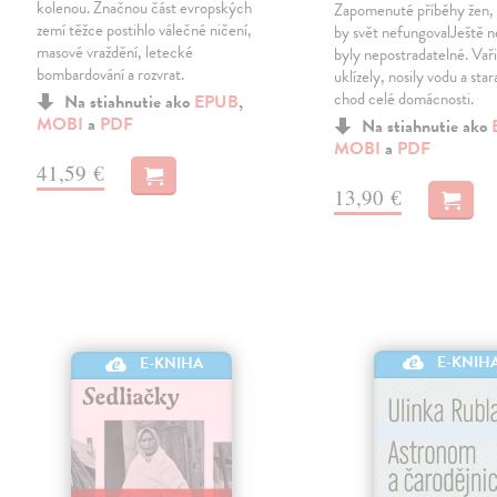
kolenou. Značnou část evropských
Zapomenuté příběhy žen, 
zemí těžce postihlo válečné ničení,
by svět nefungovalJeště 
masové vraždění, letecké
byly nepostradatelné. Vaři
bombardování a rozvrat.
uklízely, nosily vodu a star
chod celé domácnosti.
Na stiahnutie ako
EPUB
,
MOBI
a
PDF
Na stiahnutie ako
MOBI
a
PDF
41,59 €
13,90 €
E-KNIH
E-KNIHA