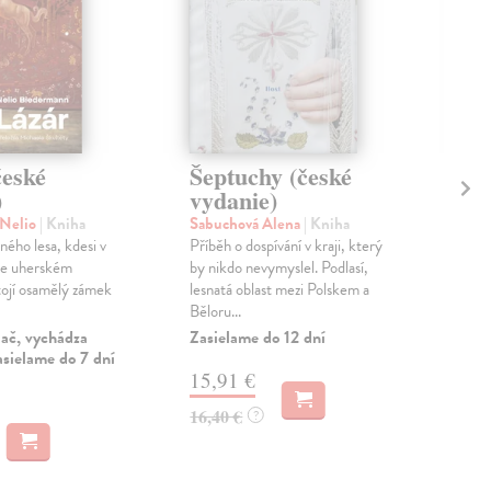
české
Šeptuchy (české
Fj
)
vydanie)
vy
 Nelio
| Kniha
Sabuchová Alena
| Kniha
Woj
ného lesa, kdesi v
Příběh o dospívání v kraji, který
Cho
se uherském
by nikdo nevymyslel. Podlasí,
Evr
tojí osamělý zámek
lesnatá oblast mezi Polskem a
moře
Běloru...
Alek
lač, vychádza
Zasielame do 12 dní
Zas
asielame do 7 dní
15,91 €
18
16,40 €
18,
?