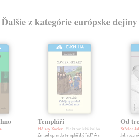
Ďalšie z kategórie európske dejiny
E-KNIHA
A
chno
Templáři
Od tre
na
|
Hélary Xavier
| Elektronická kniha
Střelec J
Zmizel opravdu templářský řád? A s
Jak rozumě