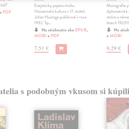
klad?
Esejisticky pojatou knihu
Monografie př
Nizozemská kultura v 17. století
diplomatické 
ko
PDF
Johan Huizinga publikoval v roce
stolce a něm
1932. Sp...
letech 192319
Na stiahnutie ako
EPUB
,
Na stia
MOBI
a
PDF
a
MOBI
7,51 €
9,29 €
atelia s podobným vkusom si kúpili