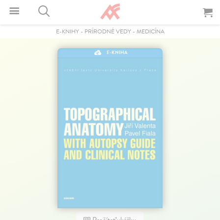
E-KNIHY
-
PRÍRODNÉ VEDY
-
MEDICÍNA
E-KNIHA
Prečítať ukážku