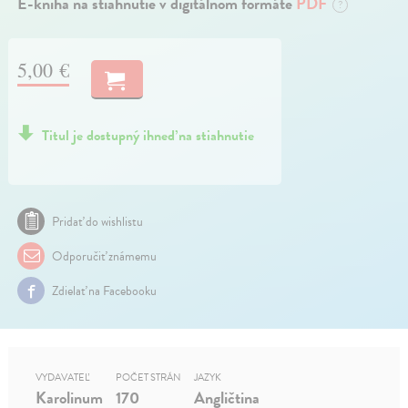
E-kniha na stiahnutie v digitálnom formáte
PDF
?
5,00 €
Titul je dostupný ihneď na stiahnutie
Pridať do wishlistu
Odporučiť známemu
Zdielať na Facebooku
VYDAVATEĽ
POČET STRÁN
JAZYK
Karolinum
170
Angličtina