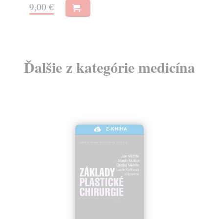
9,00 €
6,
Ďalšie z kategórie medicína
E-KNIHA