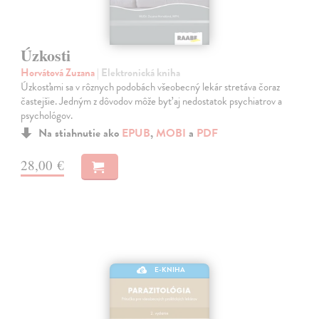
Úzkosti
Horvátová Zuzana
| Elektronická kniha
Úzkosťami sa v rôznych podobách všeobecný lekár stretáva čoraz
častejšie. Jedným z dôvodov môže byť aj nedostatok psychiatrov a
psychológov.
Na stiahnutie ako
EPUB
,
MOBI
a
PDF
28,00 €
E-KNIHA