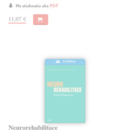
Na stiahnutie ako
PDF
11,07 €
E-KNIHA
Neurorehabilitace