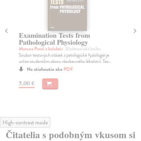
Examination Tests from
C
Pathological Physiology
Se
Zák
Maruna Pavel a kolektív
| Elektronická kniha
zah
Soubor testových otázek z patologické fyziologie je
určen studentům oboru všeobecného lékařství. Tes...
Na stiahnutie ako
PDF
8,
5,00 €
High-contrast mode
Čitatelia s podobným vkusom si