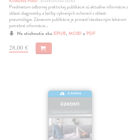
Krištúfek Peter
| Elektronická kniha
Predmetom odbornej praktickej publikácie sú aktuálne informácie z
oblasti diagnostiky a liečby vybraných ochorení z oblasti
pneumológie. Zámerom publikácie je priniesť všeobecným lekárom
potrebné informácie…
Na stiahnutie ako
EPUB
,
MOBI
a
PDF
28,00 €
E-KNIHA