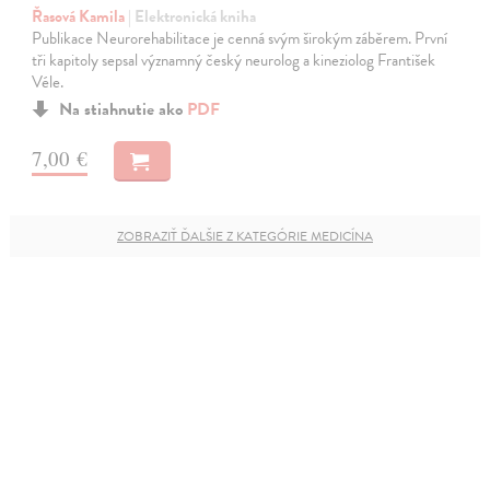
Řasová Kamila
| Elektronická kniha
Publikace Neurorehabilitace je cenná svým širokým záběrem. První
tři kapitoly sepsal významný český neurolog a kineziolog František
Véle.
Na stiahnutie ako
PDF
7,00 €
ZOBRAZIŤ ĎALŠIE Z KATEGÓRIE MEDICÍNA