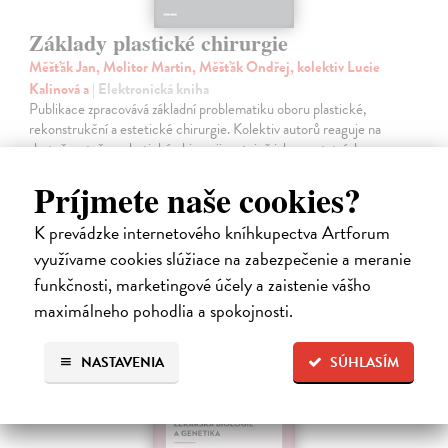
Základy plastické chirurgie
Měšťák Jan, Molitor Martin, Měšťák Ondřej, kolektiv Lucie
Kalinová a
| Elektronická kniha
Publikace zpracovává základní problematiku oboru plastické,
rekonstrukční a estetické chirurgie. Kolektiv autorů reaguje na
skutečnost, že v plastické chirurgii – stejně jako v ostatních
medicínských oborech…
Príjmete naše cookies?
Na stiahnutie ako
PDF
K prevádzke internetového kníhkupectva Artforum
10,00 €
využívame cookies slúžiace na zabezpečenie a meranie
funkčnosti, marketingové účely a zaistenie vášho
maximálneho pohodlia a spokojnosti.
NASTAVENIA
SÚHLASÍM
E-KNIHA