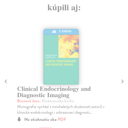
kúpili aj:
E-KNIHA
Clinical Endocrinology and
G
Diagnostic Imaging
T
Brunová Jana
| Elektronická kniha
Če
Monografie vychází z mnohaletých zkušeností autorů v
The
klinické endokrinologii i zobrazovací diagnosti...
Ter
Na stiahnutie ako
PDF