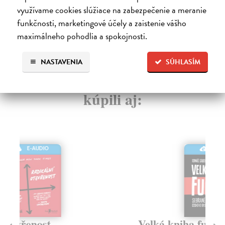
využívame cookies slúžiace na zabezpečenie a meranie
funkčnosti, marketingové účely a zaistenie vášho
maximálneho pohodlia a spokojnosti.
High-contrast mode
NASTAVENIA
SÚHLASÍM
Čitatelia s podobným vkusom si
kúpili aj:
E-AUDIO
Velká kniha fuckupů
Hr