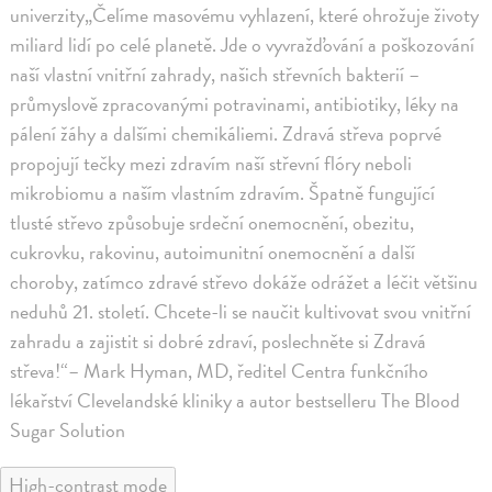
univerzity„Čelíme masovému vyhlazení, které ohrožuje životy
miliard lidí po celé planetě. Jde o vyvražďování a poškozování
naší vlastní vnitřní zahrady, našich střevních bakterií –
průmyslově zpracovanými potravinami, antibiotiky, léky na
pálení žáhy a dalšími chemikáliemi. Zdravá střeva poprvé
propojují tečky mezi zdravím naší střevní flóry neboli
mikrobiomu a naším vlastním zdravím. Špatně fungující
tlusté střevo způsobuje srdeční onemocnění, obezitu,
cukrovku, rakovinu, autoimunitní onemocnění a další
choroby, zatímco zdravé střevo dokáže odrážet a léčit většinu
neduhů 21. století. Chcete-li se naučit kultivovat svou vnitřní
zahradu a zajistit si dobré zdraví, poslechněte si Zdravá
střeva!“– Mark Hyman, MD, ředitel Centra funkčního
lékařství Clevelandské kliniky a autor bestselleru The Blood
Sugar Solution
High-contrast mode