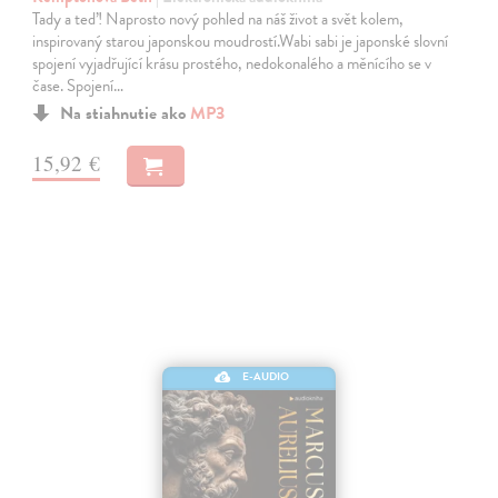
Tady a teď! Naprosto nový pohled na náš život a svět kolem,
inspirovaný starou japonskou moudrostí.Wabi sabi je japonské slovní
spojení vyjadřující krásu prostého, nedokonalého a měnícího se v
čase. Spojení…
Na stiahnutie ako
MP3
15,92 €
E-AUDIO