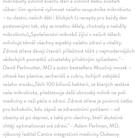
mikrobioty ovlivnit kvalitu stáří a ovlivnit délku životaA
vůbec: čím správně vyživovat našeho souputníka mikrobiotu
– tu vlastní, našich dětí i blízkých (s recepty pro každý den
postavenými tak, aby se snadno dělaly, chutnaly a nešidily
mikrobiotu)„Společenství mikrobů žijící v našich tělech
ovlivňuje téměř všechny aspekty našeho zdraví a vitality.
Zdravá střeva dávají čtenáři příležitost těžit z nejmodernějších
vědeckých poznatků uživatelsky přívětivým způsobem.“–
David Perlmutter, MD a autor bestselleru Moučný mozek –
zdravě bez pšenice, sacharidů a cukru, tichých zabijáků
vašeho mozku„Těch 100 bilionů bakterií, ze kterých sestává
naše mikrobiota, představuje další obrovský milník na poli
medicíny a naší péče o zdraví. Zdravá střeva je povinná četba
pro kohokoliv, kdo zápolí se zdravotními potížemi – od
obezity až po depresi, a také pro všechny, kteří skutečně
chtějí optimalizovat své zdraví.“– Adam Perlman, MD,
výkonný ředitel Centra integrativní medicíny Dukeovy