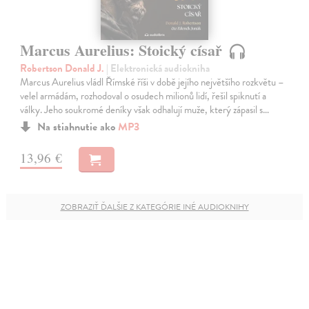
Marcus Aurelius: Stoický císař
Robertson Donald J.
| Elektronická audiokniha
Marcus Aurelius vládl Římské říši v době jejího největšího rozkvětu –
velel armádám, rozhodoval o osudech milionů lidí, řešil spiknutí a
války. Jeho soukromé deníky však odhalují muže, který zápasil s…
Na stiahnutie ako
MP3
13,96 €
ZOBRAZIŤ ĎALŠIE Z KATEGÓRIE INÉ AUDIOKNIHY