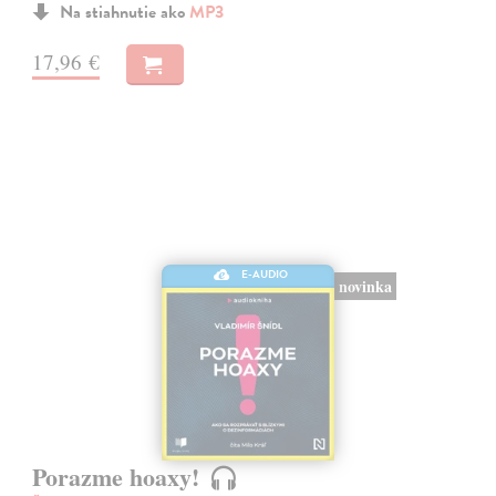
Na stiahnutie ako
MP3
17,96 €
E-AUDIO
novinka
Porazme hoaxy!