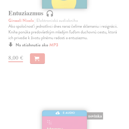
Entuziazmus
Girasoli Nicola
| Elektronická audiokniha
Ako spoločnosť i jednotlivci dnes naraz čelíme sklamaniu i rezignácii.
Kniha ponúka predovšetkým mladým ľuďom duchovnú cestu, ktorá
ich privedie k životu plnému radosti a entuziazmu.
Na stiahnutie ako
MP3
8,00 €
E-AUDIO
novinka