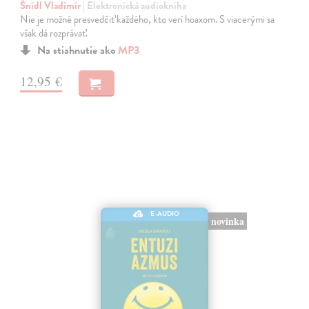
Šnídl Vladimír
| Elektronická audiokniha
Nie je možné presvedčiť každého, kto verí hoaxom. S viacerými sa
však dá rozprávať.
Na stiahnutie ako
MP3
12,95 €
E-AUDIO
novinka