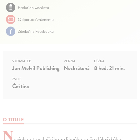
Pridať do wishlistu
Odporučiť známemu
Zdielať na Facebooku
VYDAVATEĽ
VERZIA
DĹŽKA
Jan Melvil Publishing
Neskrátená
8 hod. 21 min.
ZVUK
Čeština
O TITULE
N
ovinky z trendujícího a slibného směru lékařského