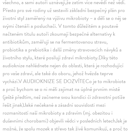
všechno, a sami autoři uznávají,že zatím více nevědí než vědí.
Přesto pro své rodiny už sestavili základní bezpečný plán pro
životní styl zaměřený na výživu mikrobioty – a dělí se o něj se
svými čtenáři a posluchači. V tomto důležitém a poutavě
načteném titulu autoři zkoumají bezpečné alternativy k
antibiotikům, zaměřují se na fermentovanou stravu,
probiotika a prebiotika i další změny stravovacích návyků a
životního stylu, které posilují zdraví mikrobioty.Díky této
audioknize nahlédnete nejen do oblasti, která je rozhodující
pro vaše zdraví, ale také do oboru, jehož hvězda teprve
vychází.V AUDIOKNIZE SE DOZVÍTECo je to mikrobiota
a proč bychom se o ni měli zajímat na úplně prvním místě
(ještě předtím, než začneme svou kondici či zdravotní potíže
řešit jinak)Jaké nečekané a zásadní souvislosti mezi
rozmanitostí naší mikrobioty a zdravím (mj. obezitou i
duševními chorobami) objevili vědci v posledních letechJak je
možné, že spolu mozek a střevo tak živě komunikují, a proč to