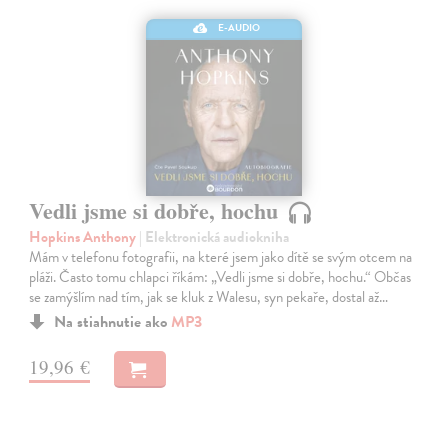
E-AUDIO
Vedli jsme si dobře, hochu
Hopkins Anthony
| Elektronická audiokniha
Mám v telefonu fotografii, na které jsem jako dítě se svým otcem na
pláži. Často tomu chlapci říkám: „Vedli jsme si dobře, hochu.“ Občas
se zamýšlím nad tím, jak se kluk z Walesu, syn pekaře, dostal až…
Na stiahnutie ako
MP3
19,96 €