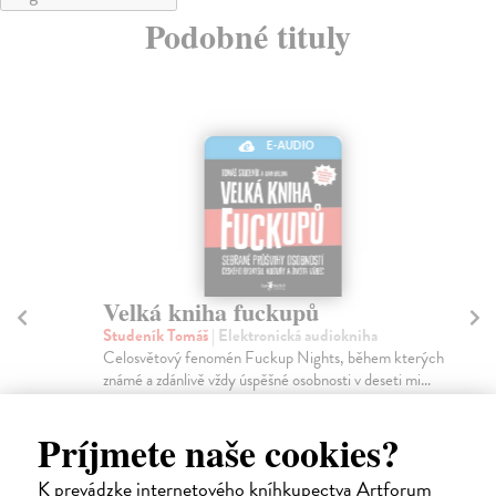
Podobné tituly
E-AUDIO
Velká kniha fuckupů
Hr
Studeník Tomáš
| Elektronická audiokniha
Slu
Celosvětový fenomén Fuckup Nights, během kterých
Dig
známé a zdánlivě vždy úspěšné osobnosti v deseti mi...
dět
Na stiahnutie ako
MP3
Príjmete naše cookies?
13,96 €
19
K prevádzke internetového kníhkupectva Artforum