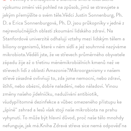
výzkumu změní váš pohled na způsob, jímž se stravujete a
jakým přemýšlíte o svém těle.Vědci Justin Sonnenburg, Ph.
D. a Erica Sonnenburgová, Ph. D. jsou průkopníky v jedné z
nejrevolučnějších oblastí zkoumání lidského zdraví. Na
Stanfordově univerzitě odhalují vztahy mezi lidským tělem a
biliony organismů, které v něm sídlí a jež souhrnně nazýváme
mikrobiota.Věděli jste, že ve střevech průměrného obyvatele
západu žije až o třetinu méněmikrobiálních kmenů než ve
střevech lidí z oblasti Amazonie?Mikroorganismy v našem
střevě zásadně ovlivňují to, zda jsme nemocní, nebo zdraví,
štíhlí, nebo obézní, dobře naladění, nebo náladoví. Vinou
změny našeho jídelníčku, nadužívání antibiotik,
všudypřítomné dezinfekce a vůbec omezeného přístupu ke
„špíně“ zahrad a lesů však stojí naše mikrobiota na prahu
vyhynutí. To může být hlavní důvod, proč naše tělo mnohdy
nefunguje, jak má.Kniha Zdravá střeva sice nemá odpověď na