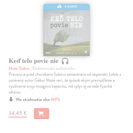
E-AUDIO
Keď telo povie nie
Maté Gábor
| Elektronická audiokniha
Prevencia pred chorobami ľudstvo zamestnáva od nepamäti. Lekár a
uznávaný autor Gábor Maté verí, že spôsob akým premýšľame a
využívame svoju mozgovú kapacitu, má vplyv aj na naše fyzické
zdravie.
Na stiahnutie ako
MP3
14,45 €