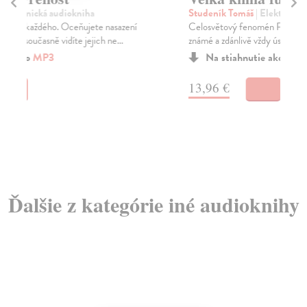
Studeník Tomáš
| Elektronická audiokniha
Slu
Celosvětový fenomén Fuckup Nights, během kterých
Dig
známé a zdánlivě vždy úspěšné osobnosti v deseti mi...
dět
Na stiahnutie ako
MP3
13,96 €
19
Ďalšie z kategórie iné audioknihy