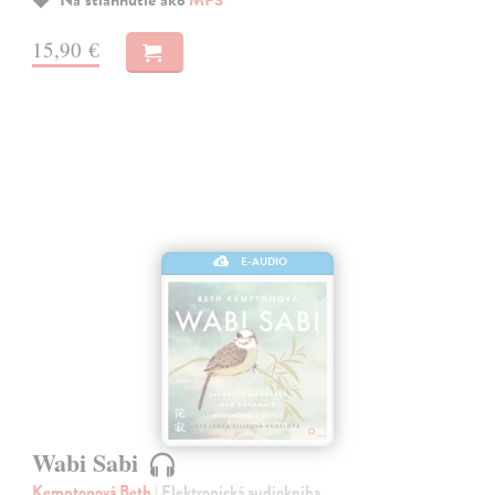
15,90 €
E-AUDIO
Wabi Sabi
Kemptonová Beth
| Elektronická audiokniha