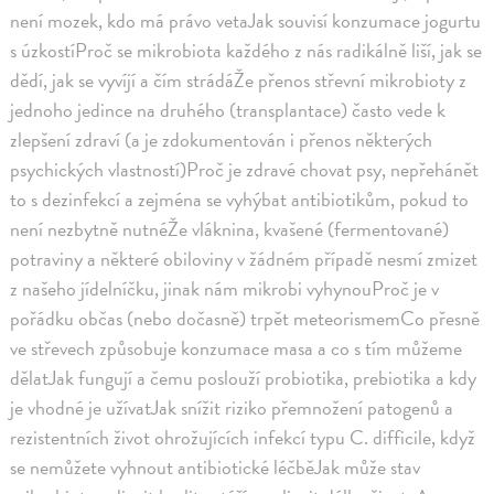
není mozek, kdo má právo vetaJak souvisí konzumace jogurtu
s úzkostíProč se mikrobiota každého z nás radikálně liší, jak se
dědí, jak se vyvíjí a čím strádáŽe přenos střevní mikrobioty z
jednoho jedince na druhého (transplantace) často vede k
zlepšení zdraví (a je zdokumentován i přenos některých
psychických vlastností)Proč je zdravé chovat psy, nepřehánět
to s dezinfekcí a zejména se vyhýbat antibiotikům, pokud to
není nezbytně nutnéŽe vláknina, kvašené (fermentované)
potraviny a některé obiloviny v žádném případě nesmí zmizet
z našeho jídelníčku, jinak nám mikrobi vyhynouProč je v
pořádku občas (nebo dočasně) trpět meteorismemCo přesně
ve střevech způsobuje konzumace masa a co s tím můžeme
dělatJak fungují a čemu poslouží probiotika, prebiotika a kdy
je vhodné je užívatJak snížit riziko přemnožení patogenů a
rezistentních život ohrožujících infekcí typu C. difficile, když
se nemůžete vyhnout antibiotické léčběJak může stav