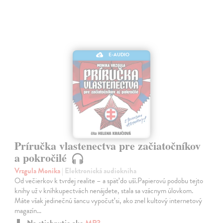
E-AUDIO
Príručka vlastenectva pre začiatočníkov
a pokročilé
Vrzgula Monika
| Elektronická audiokniha
Od večierkov k tvrdej realite – a späť do uší.Papierovú podobu tejto
knihy už v kníhkupectvách nenájdete, stala sa vzácnym úlovkom.
Máte však jedinečnú šancu vypočuť si, ako znel kultový internetový
magazín…
Na stiahnutie ako
MP3