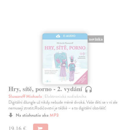
E-AUDIO
novinka
Hry, sítě, porno - 2. vydání
Slussareff Michaela
| Elektronická audiokniha
Digitální džungle už nikdy nebude méně divoká. Vaše děti se v ní ale
nemusejí ztratit.Rodičovství je těžké – a to digitální obzvlášť.
Na stiahnutie ako
MP3
19,16 €