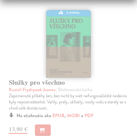
E-KNIHA
Služky pro všechno
Kuciel-Frydryszak Joanna
| Elektronická kniha
Zapomenuté příběhy žen, bez nichž by svět nefungovalJeště nedávno
byly nepostradatelné. Vařily, praly, uklízely, nosily vodu a staraly se o
chod celé domácnosti.
Na stiahnutie ako
EPUB
,
MOBI
a
PDF
13,90 €