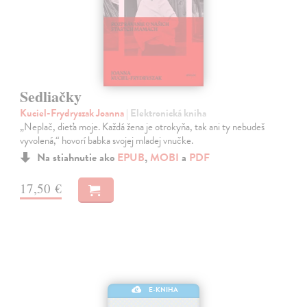
Sedliačky
Kuciel-Frydryszak Joanna
| Elektronická kniha
„Neplač, dieťa moje. Každá žena je otrokyňa, tak ani ty nebudeš
vyvolená,“ hovorí babka svojej mladej vnučke.
Na stiahnutie ako
EPUB
,
MOBI
a
PDF
17,50 €
E-KNIHA