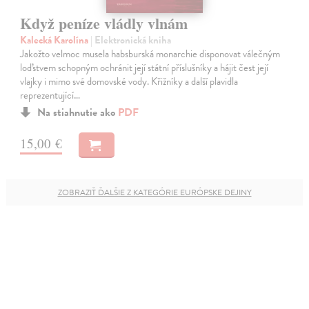
Když peníze vládly vlnám
Kalecká Karolína
| Elektronická kniha
Jakožto velmoc musela habsburská monarchie disponovat válečným
loďstvem schopným ochránit její státní příslušníky a hájit čest její
vlajky i mimo své domovské vody. Křižníky a další plavidla
reprezentující…
Na stiahnutie ako
PDF
15,00 €
ZOBRAZIŤ ĎALŠIE Z KATEGÓRIE EURÓPSKE DEJINY