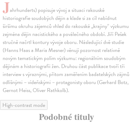
J
ahrhunderts) popisuje vývoj a situaci rakouské
historiografie soudobých dějin a klade si za cíl nabídnut
širšímu okruhu zájemců vhled do rakouské „krajiny“ výzkumu
zejména dějin nacistického a poválečného období. Jiří Pešek
stručně načrtl kontury vývoje oboru. Následující dvě studie
(Hanns Haas a Maria Mesner) věnují pozornost relativně
novým tematickým polím výzkumu: regionálním soudobým
dějinám a historiografii žen. Druhou část publikace tvoří tři
interview s výraznými, přitom zaměřením badatelských zájmů
odlišnými – vídeňskými – protagonisty oboru (Gerhard Botz,
Gernot Heiss, Oliver Rathkolb).
High-contrast mode
Podobné tituly