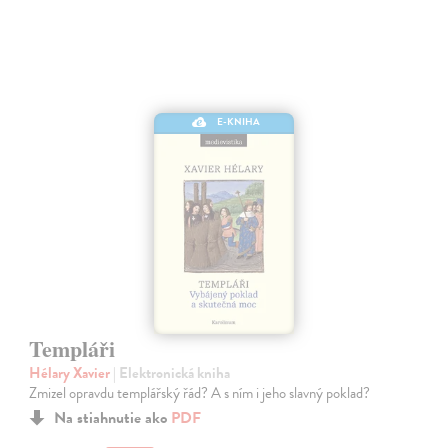
E-KNIHA
Templáři
Hélary Xavier
| Elektronická kniha
Zmizel opravdu templářský řád? A s ním i jeho slavný poklad?
Na stiahnutie ako
PDF