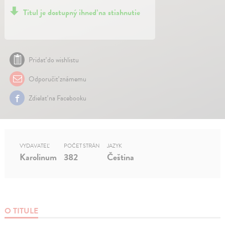
Titul je dostupný ihneď na stiahnutie
Pridať do wishlistu
Odporučiť známemu
Zdielať na Facebooku
VYDAVATEĽ
POČET STRÁN
JAZYK
Karolinum
382
Čeština
O TITULE