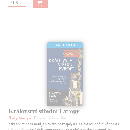
10,90 €
E-KNIHA
Království střední Evropy
Rady Martyn
| Elektronická kniha
Střední Evropa není jen místo na mapě, ale oblast sdílené zkušenosti:
vzájemných výpůjček, vynucených ústupků a nedorozumění. Ve