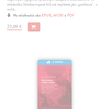
středověku Středoevropané líčili své nepřátele jako „psohlavce" - z
nichž…
Na stiahnutie ako
EPUB
,
MOBI
a
PDF
23,09 €
E-KNIHA