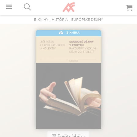
E-KNIHY
-
HISTÓRIA
-
EURÓPSKE DEJINY
E-KNIHA
Prečítať ukážku