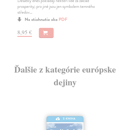
Zasielame do 12 dní
Za
17,77 €
16
18,70 €
16
?
Ďalšie z kategórie európske
dejiny
E-KNIHA