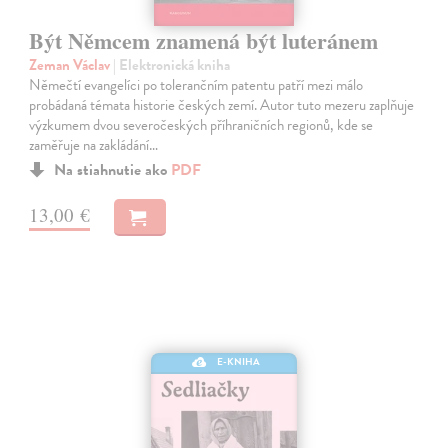
Být Němcem znamená být luteránem
Zeman Václav
| Elektronická kniha
Němečtí evangelíci po tolerančním patentu patří mezi málo
probádaná témata historie českých zemí. Autor tuto mezeru zaplňuje
výzkumem dvou severočeských příhraničních regionů, kde se
zaměřuje na zakládání…
Na stiahnutie ako
PDF
13,00 €
E-KNIHA