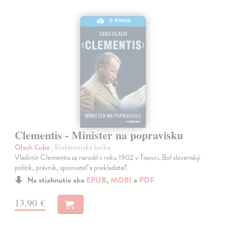
E-KNIHA
Clementis - Minister na popravisku
Olach Ľubo
| Elektronická kniha
Vladimír Clementis sa narodil v roku 1902 v Tisovci. Bol slovenský
politik, právnik, spisovateľ a prekladateľ.
Na stiahnutie ako
EPUB
,
MOBI
a
PDF
13,90 €