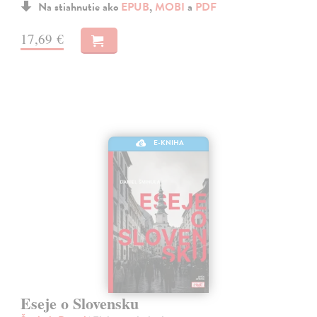
Na stiahnutie ako
EPUB
,
MOBI
a
PDF
17,69 €
E-KNIHA
Eseje o Slovensku