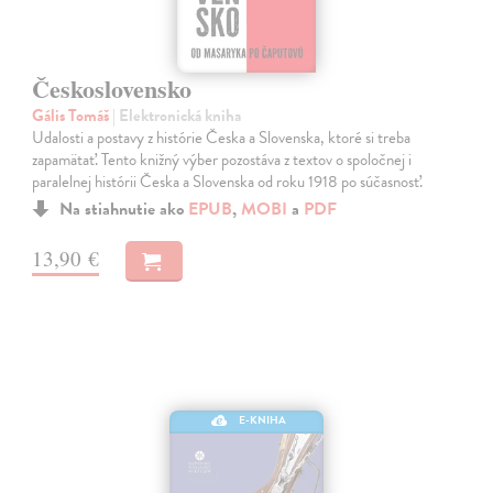
Československo
Gális Tomáš
| Elektronická kniha
Udalosti a postavy z histórie Česka a Slovenska, ktoré si treba
zapamätať. Tento knižný výber pozostáva z textov o spoločnej i
paralelnej histórii Česka a Slovenska od roku 1918 po súčasnosť.
Na stiahnutie ako
EPUB
,
MOBI
a
PDF
13,90 €
E-KNIHA