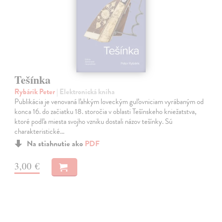
Tešínka
Rybárik Peter
| Elektronická kniha
Publikácia je venovaná ľahkým loveckým guľovniciam vyrábaným od
konca 16. do začiatku 18. storočia v oblasti Tešínskeho kniežatstva,
ktoré podľa miesta svojho vzniku dostali názov tešínky. Sú
charakteristické…
Na stiahnutie ako
PDF
3,00 €