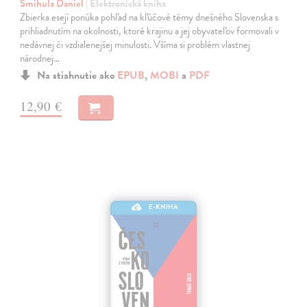
Šmihula Daniel
| Elektronická kniha
Zbierka esejí ponúka pohľad na kľúčové témy dnešného Slovenska s
prihliadnutím na okolnosti, ktoré krajinu a jej obyvateľov formovali v
nedávnej či vzdialenejšej minulosti. Všíma si problém vlastnej
národnej…
Na stiahnutie ako
EPUB
,
MOBI
a
PDF
12,90 €
E-KNIHA