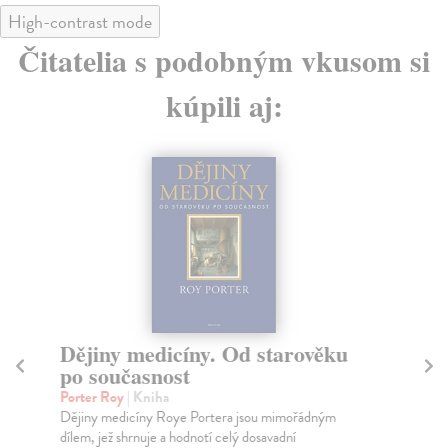
High-contrast mode
Čitatelia s podobným vkusom si
kúpili aj:
Dějiny medicíny. Od starověku
po současnost
D
Porter Roy
| Kniha
Pán
Dějiny medicíny Roye Portera jsou mimořádným
DĚ
dílem, jež shrnuje a hodnotí celý dosavadní