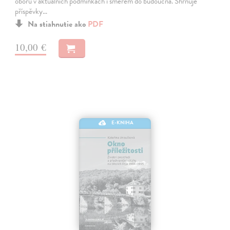
oboru v aktuálních podmínkách i směrem do budoucna. Shrnuje
příspěvky…
Na stiahnutie ako
PDF
10,00 €
E-KNIHA