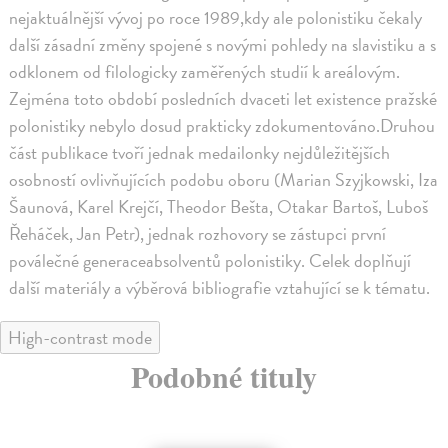
nejaktuálnější vývoj po roce 1989,kdy ale polonistiku čekaly
další zásadní změny spojené s novými pohledy na slavistiku a s
odklonem od filologicky zaměřených studií k areálovým.
Zejména toto období posledních dvaceti let existence pražské
polonistiky nebylo dosud prakticky zdokumentováno.Druhou
část publikace tvoří jednak medailonky nejdůležitějších
osobností ovlivňujících podobu oboru (Marian Szyjkowski, Iza
Šaunová, Karel Krejčí, Theodor Bešta, Otakar Bartoš, Luboš
Řeháček, Jan Petr), jednak rozhovory se zástupci první
poválečné generaceabsolventů polonistiky. Celek doplňují
další materiály a výběrová bibliografie vztahující se k tématu.
High-contrast mode
Podobné tituly