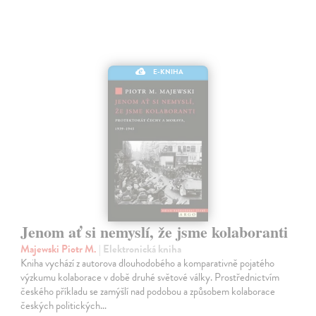
E-KNIHA
Jenom ať si nemyslí, že jsme kolaboranti
Majewski Piotr M.
| Elektronická kniha
Kniha vychází z autorova dlouhodobého a komparativně pojatého
výzkumu kolaborace v době druhé světové války. Prostřednictvím
českého příkladu se zamýšlí nad podobou a způsobem kolaborace
českých politických…