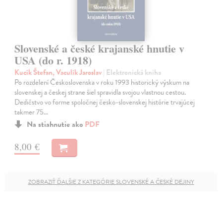
Slovenské a české krajanské hnutie v
USA (do r. 1918)
Kucík Štefan, Vaculík Jaroslav
| Elektronická kniha
Po rozdelení Československa v roku 1993 historický výskum na
slovenskej a českej strane šiel spravidla svojou vlastnou cestou.
Dedičstvo vo forme spoločnej česko-slovenskej histórie trvajúcej
takmer 75…
Na stiahnutie ako
PDF
8,00 €
ZOBRAZIŤ ĎALŠIE Z KATEGÓRIE SLOVENSKÉ A ČESKÉ DEJINY