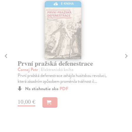
E-KNIHA
První pražská defenestrace
Dě
Č
Čornej Petr
| Elektronická kniha
První pražská defenestrace zahájila husitskou revoluci,
Cha
která zásadním způsobem proměnila tvářnost č...
Kni
cis
Na stiahnutie ako
PDF
nak
10,00 €
11