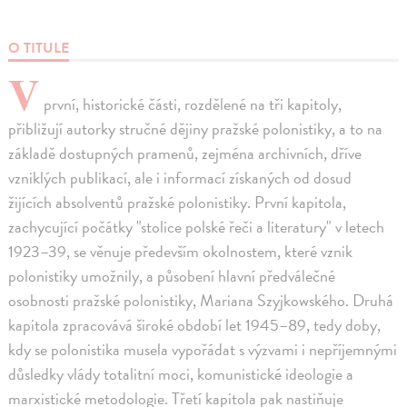
O TITULE
V
první, historické části, rozdělené na tři kapitoly,
přibližují autorky stručné dějiny pražské polonistiky, a to na
základě dostupných pramenů, zejména archivních, dříve
vzniklých publikací, ale i informací získaných od dosud
žijících absolventů pražské polonistiky. První kapitola,
zachycující počátky "stolice polské řeči a literatury" v letech
1923–39, se věnuje především okolnostem, které vznik
polonistiky umožnily, a působení hlavní předválečné
osobnosti pražské polonistiky, Mariana Szyjkowského. Druhá
kapitola zpracovává široké období let 1945–89, tedy doby,
kdy se polonistika musela vypořádat s výzvami i nepříjemnými
důsledky vlády totalitní moci, komunistické ideologie a
marxistické metodologie. Třetí kapitola pak nastiňuje