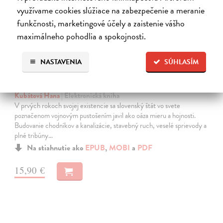
využívame cookies slúžiace na zabezpečenie a meranie
funkčnosti, marketingové účely a zaistenie vášho
maximálneho pohodlia a spokojnosti.
NASTAVENIA
SÚHLASÍM
Kde líšky dávajú dobrú noc
Kubátová Hana
| Elektronická kniha
V prvých rokoch svojej existencie sa slovenský štát vo svete
poznačenom vojnovým pustošením javil ako oáza mieru a hojnosti.
Budovanie chodníkov a kanalizácie, stavebný ruch, veselé sprievody a
plné tribúny…
Na stiahnutie ako
EPUB
,
MOBI
a
PDF
15,90 €