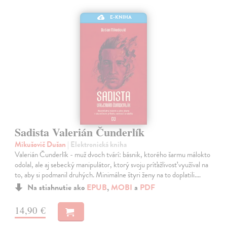
E-KNIHA
Sadista Valerián Čunderlík
Mikušovič Dušan
| Elektronická kniha
Valerián Čunderlík - muž dvoch tvárí: básnik, ktorého šarmu málokto
odolal, ale aj sebecký manipulátor, ktorý svoju príťažlivosť využíval na
to, aby si podmanil druhých. Minimálne štyri ženy na to doplatili.…
Na stiahnutie ako
EPUB
,
MOBI
a
PDF
14,90 €