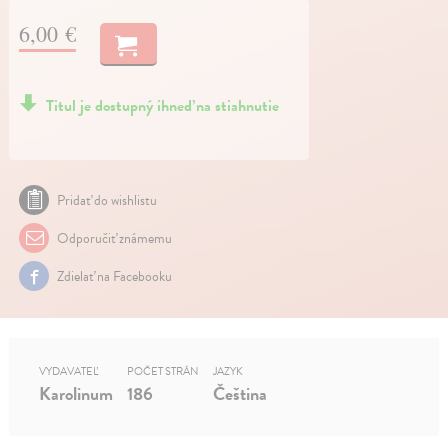
6,00 €
Titul je dostupný ihneď na stiahnutie
Pridať do wishlistu
Odporučiť známemu
Zdielať na Facebooku
VYDAVATEĽ
POČET STRÁN
JAZYK
Karolinum
186
Čeština