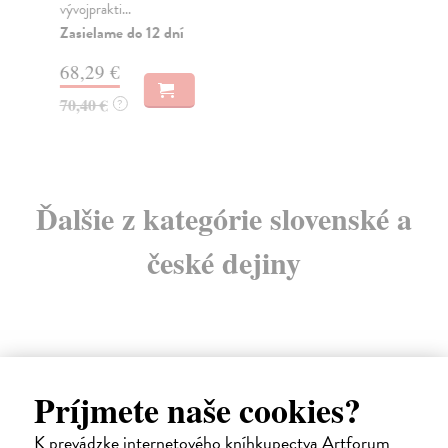
naš
vývojprakti...
d...
Zasielame do 12 dní
68,29 €
13
70,40 €
?
Ďalšie z kategórie slovenské a
české dejiny
E-KNIHA
Príjmete naše cookies?
K prevádzke internetového kníhkupectva Artforum