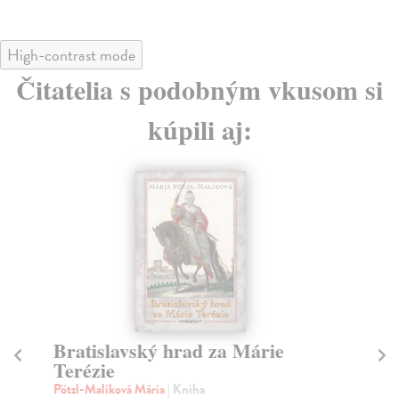
High-contrast mode
Čitatelia s podobným vkusom si
kúpili aj:
Bratislavský hrad za Márie
M
Terézie
Hr
Jed
Pötzl-Malíková Mária
| Kniha