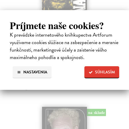
Príjmete naše cookies?
Všetci sme anarchisti
K prevádzke internetového kníhkupectva Artforum
Bango Denis, Garaj Patrik
| Kniha
využívame cookies slúžiace na zabezpečenie a meranie
Mesiáš z backstageu, anarcho-kresťan, trubadúr lásky aj drzá držka.
Vlajkonosič utópie, otec scény, Nietzscheho pravnuk, sezónny
funkčnosti, marketingové účely a zaistenie vášho
okultista, stalker Beatles, polovičný Róm, samozvaný Cigán, filozof
maximálneho pohodlia a spokojnosti.
zo zadných…
Na sklade
NASTAVENIA
SÚHLASÍM
13,50 €
15,00 €
?
na sklade