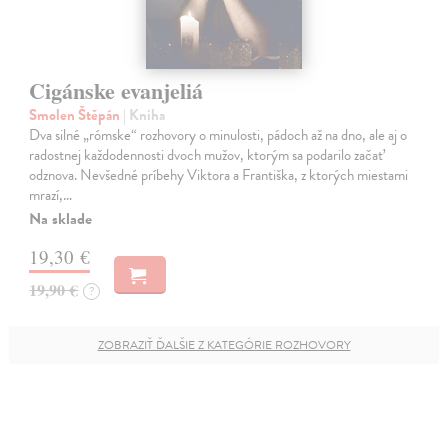
Cigánske evanjeliá
Smolen Štěpán
| Kniha
Dva silné „rómske“ rozhovory o minulosti, pádoch až na dno, ale aj o
radostnej každodennosti dvoch mužov, ktorým sa podarilo začať
odznova. Nevšedné príbehy Viktora a Františka, z ktorých miestami
mrazí,…
Na sklade
19,30 €
19,90 €
?
ZOBRAZIŤ ĎALŠIE Z KATEGÓRIE ROZHOVORY