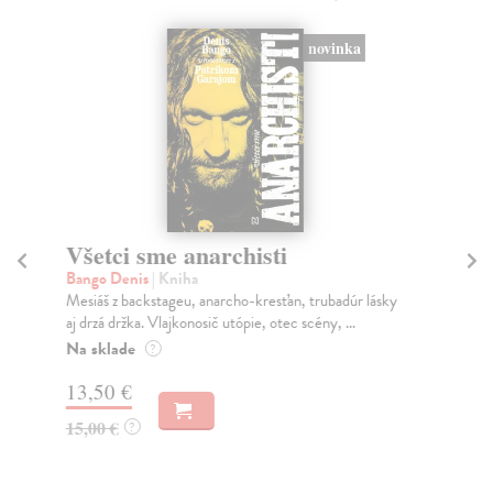
novinka
Všetci sme anarchisti
Ak
n
Bango Denis
| Kniha
Mesiáš z backstageu, anarcho-kresťan, trubadúr lásky
Gy
aj drzá držka. Vlajkonosič utópie, otec scény, ...
Soc
žen
Na sklade
?
Na
13,50 €
16
15,00 €
?