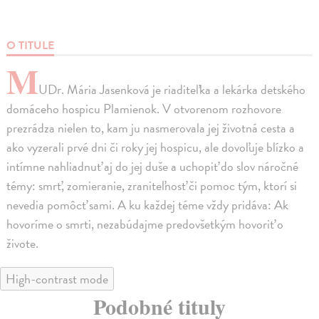
O TITULE
M
UDr. Mária Jasenková je riaditeľka a lekárka detského
domáceho hospicu Plamienok. V otvorenom rozhovore
prezrádza nielen to, kam ju nasmerovala jej životná cesta a
ako vyzerali prvé dni či roky jej hospicu, ale dovoľuje blízko a
intímne nahliadnuť aj do jej duše a uchopiť do slov náročné
témy: smrť, zomieranie, zraniteľnosť či pomoc tým, ktorí si
nevedia pomôcť sami. A ku každej téme vždy pridáva: Ak
hovoríme o smrti, nezabúdajme predovšetkým hovoriť o
živote.
High-contrast mode
Podobné tituly