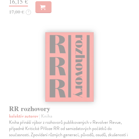
16,15 €
17,00 €
?
RR rozhovory
kolektív autorov
| Kniha
Kniha přináší výbor z rozhovorů publikovaných v Revolver Revue,
případně Kritické Příloze RR od samizdatových počátků do
současnosti. Zpovídaní různých generací, původů, osudů, zkušeností i