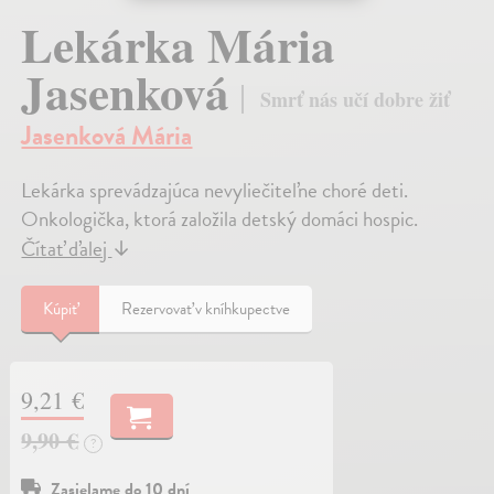
Lekárka Mária
Jasenková
Smrť nás učí dobre žiť
Jasenková Mária
Lekárka sprevádzajúca nevyliečiteľne choré deti.
Onkologička, ktorá založila detský domáci hospic.
Čítať ďalej
↓
Kúpiť
Rezervovať v kníhkupectve
9,21 €
9,90 €
?
Zasielame do 10 dní