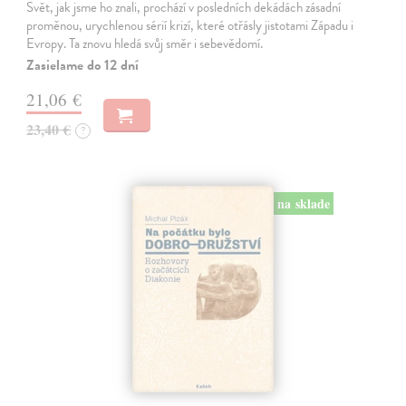
Svět, jak jsme ho znali, prochází v posledních dekádách zásadní
proměnou, urychlenou sérií krizí, které otřásly jistotami Západu i
Evropy. Ta znovu hledá svůj směr i sebevědomí.
Zasielame do 12 dní
21,06 €
23,40 €
?
na sklade