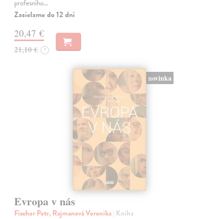
profesního…
Zasielame do 12 dní
20,47 €
21,10 €
?
novinka
Evropa v nás
Fischer Petr, Rajmanová Veronika
| Kniha