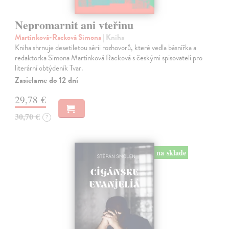
Nepromarnit ani vteřinu
Martínková-Racková Simona
| Kniha
Kniha shrnuje desetiletou sérii rozhovorů, které vedla básnířka a
redaktorka Simona Martinková Racková s českými spisovateli pro
literární obtýdeník Tvar.
Zasielame do 12 dní
29,78 €
30,70 €
?
na sklade