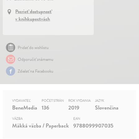
Pozrieť dostupnosť
v kníhkupectvách
Pridať do wishlistu
Odporučiť známemu
Zdielať na Facebooku
VYDAVATEĽ
POČET STRÁN
ROK VYDANIA
JAZYK
BeneMedia
136
2019
Slovenčina
VÄZBA
EAN
Mäkká väzba / Paperback
9788099907035