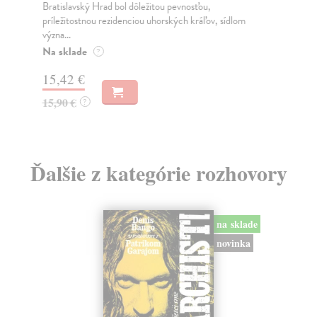
pod
Bratislavský Hrad bol dôležitou pevnosťou,
pod
príležitostnou rezidenciou uhorských kráľov, sídlom
význa...
Do
Na sklade
?
8,
15,42 €
9,
15,90 €
?
Ďalšie z kategórie rozhovory
na sklade
novinka