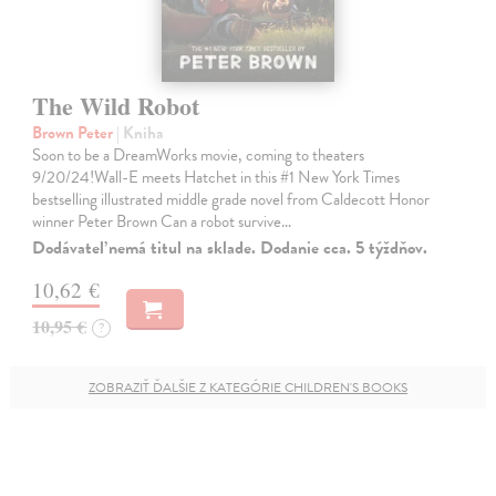
The Wild Robot
Brown Peter
| Kniha
Soon to be a DreamWorks movie, coming to theaters
9/20/24!Wall-E meets Hatchet in this #1 New York Times
bestselling illustrated middle grade novel from Caldecott Honor
winner Peter Brown Can a robot survive…
Dodávateľ nemá titul na sklade. Dodanie cca. 5 týždňov.
10,62 €
10,95 €
?
ZOBRAZIŤ ĎALŠIE Z KATEGÓRIE CHILDREN'S BOOKS