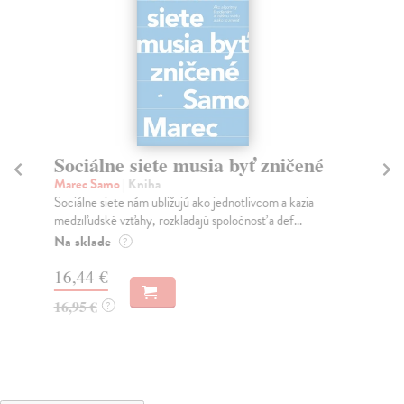
Sociálne siete musia byť zničené
S
K
Marec Samo
| Kniha
Sociálne siete nám ubližujú ako jednotlivcom a kazia
Mik
medziľudské vzťahy, rozkladajú spoločnosť a def...
Mon
o k
Na sklade
?
Na
16,44 €
23
16,95 €
?
24