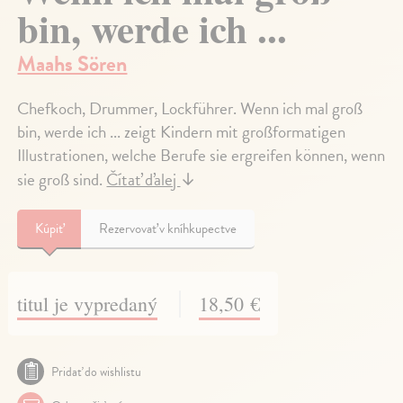
bin, werde ich ...
Maahs Sören
Chefkoch, Drummer, Lockführer. Wenn ich mal groß
bin, werde ich ... zeigt Kindern mit großformatigen
Illustrationen, welche Berufe sie ergreifen können, wenn
sie groß sind.
Čítať ďalej
↓
Kúpiť
Rezervovať v kníhkupectve
titul je vypredaný
18,50 €
Pridať do wishlistu