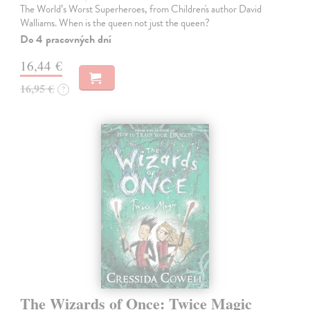
The World’s Worst Superheroes, from Children's author David
Walliams. When is the queen not just the queen?
Do 4 pracovných dní
16,44 €
16,95 €
?
The Wizards of Once: Twice Magic