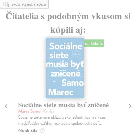
High-contrast mode
Čitatelia s podobným vkusom si
kúpili aj:
na sklade
Sociálne siete musia byť zničené
S
K
Marec Samo
| Kniha
Sociálne siete nám ubližujú ako jednotlivcom a kazia
Mik
medziľudské vzťahy, rozkladajú spoločnosť a def...
Mon
o k
Na sklade
?