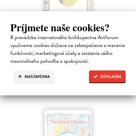
Príjmete naše cookies?
The Wonderful Wizard of Oz
K prevádzke internetového kníhkupectva Artforum
Baum Frank L.
| Kniha
Little treasures, the FLAME TREE COLLECTABLE CLASSICS
využívame cookies slúžiace na zabezpečenie a meranie
are chosen to create a delightful and timeless home library. Each
funkčnosti, marketingové účely a zaistenie vášho
stunning, gift edition features deluxe cover treatments, ribbon
maximálneho pohodlia a spokojnosti.
markers, luxury endpapers…
Dodávateľ nemá titul na sklade. Dodanie cca. 5 týždňov.
NASTAVENIA
SÚHLASÍM
14,50 €
14,95 €
?