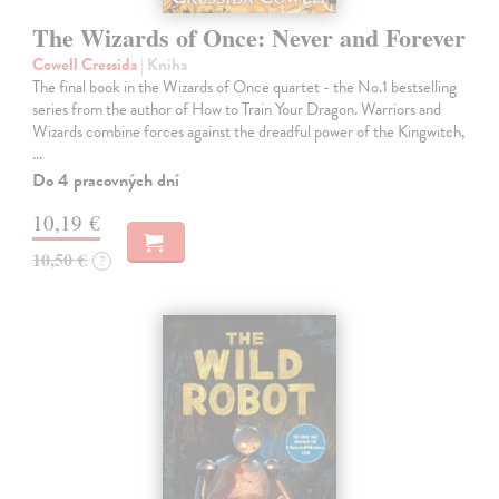
The Wizards of Once: Never and Forever
Cowell Cressida
| Kniha
The final book in the Wizards of Once quartet - the No.1 bestselling
series from the author of How to Train Your Dragon. Warriors and
Wizards combine forces against the dreadful power of the Kingwitch,
…
Do 4 pracovných dní
10,19 €
10,50 €
?