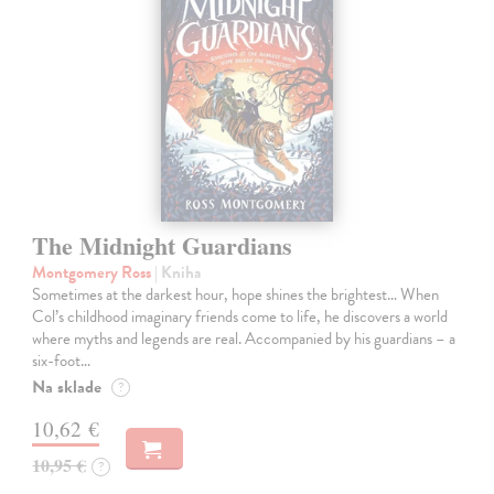
The Midnight Guardians
Montgomery Ross
| Kniha
Sometimes at the darkest hour, hope shines the brightest… When
Col’s childhood imaginary friends come to life, he discovers a world
where myths and legends are real. Accompanied by his guardians – a
six-foot…
Na sklade
?
10,62 €
10,95 €
?