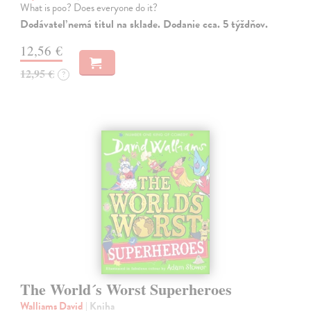
What is poo? Does everyone do it?
Dodávateľ nemá titul na sklade. Dodanie cca. 5 týždňov.
12,56 €
12,95 €
?
The World´s Worst Superheroes
Walliams David
| Kniha