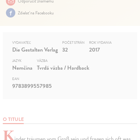
Odporučiť známemu
Zdielať na Facebooku
VYDAVATEĽ
POČET STRÁN
ROK VYDANIA
Die Gestalten Verlag
32
2017
JAZYK
VÄZBA
Nemčina
Tvrdá väzba / Hardback
EAN
9783899557985
O TITULE
K
inder träumen vom Groß sein und fragen sich oft was