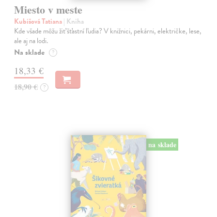
Miesto v meste
Kubišová Tatiana
| Kniha
Kde všade môžu žiť šťastní ľudia? V knižnici, pekárni, električke, lese,
ale aj na lodi.
Na sklade
?
18,33 €
18,90 €
?
na sklade