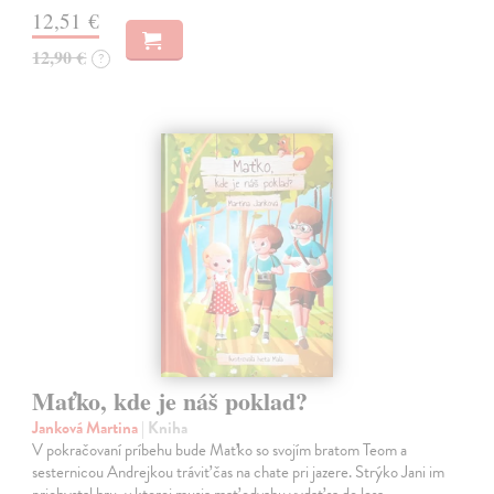
12,51 €
12,90 €
?
Maťko, kde je náš poklad?
Janková Martina
| Kniha
V pokračovaní príbehu bude Maťko so svojím bratom Teom a
sesternicou Andrejkou tráviť čas na chate pri jazere. Strýko Jani im
prichystal hru, v ktorej musia mať odvahu vydať sa do lesa.