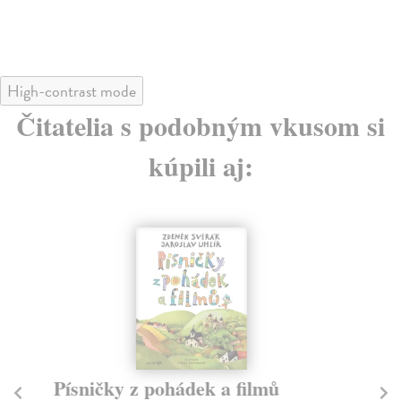
High-contrast mode
Čitatelia s podobným vkusom si
kúpili aj:
Písničky z pohádek a filmů
M