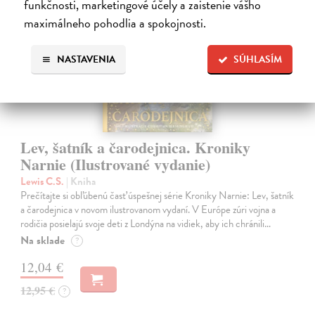
funkčnosti, marketingové účely a zaistenie vášho
na sklade
maximálneho pohodlia a spokojnosti.
NASTAVENIA
SÚHLASÍM
Lev, šatník a čarodejnica. Kroniky
Narnie (Ilustrované vydanie)
Lewis C.S.
| Kniha
Prečítajte si obľúbenú časť úspešnej série Kroniky Narnie: Lev, šatník
a čarodejnica v novom ilustrovanom vydaní. V Európe zúri vojna a
rodičia posielajú svoje deti z Londýna na vidiek, aby ich chránili…
Na sklade
?
12,04 €
12,95 €
?