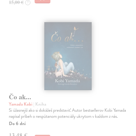
15,00 €
?
Čo ak...
Yamada Kobi
| Kniha
Si úžasnejší ako si dokážeš predstaviť. Autor bestsellerov Kobi Yamada
napísal príbeh o nespútanom potenciály ukrytom v každom z nás.
Do 6 dní
13,48 €