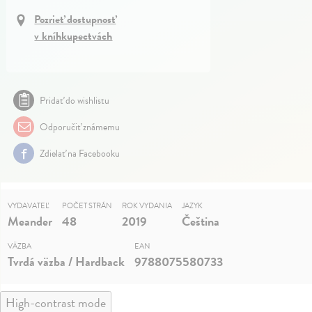
Pozrieť dostupnosť
v kníhkupectvách
Pridať do wishlistu
Odporučiť známemu
Zdielať na Facebooku
VYDAVATEĽ
POČET STRÁN
ROK VYDANIA
JAZYK
Meander
48
2019
Čeština
VÄZBA
EAN
Tvrdá väzba / Hardback
9788075580733
High-contrast mode