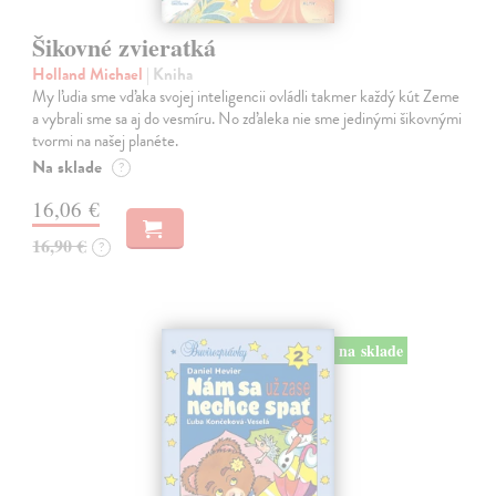
Šikovné zvieratká
Holland Michael
| Kniha
My ľudia sme vďaka svojej inteligencii ovládli takmer každý kút Zeme
a vybrali sme sa aj do vesmíru. No zďaleka nie sme jedinými šikovnými
tvormi na našej planéte.
Na sklade
?
16,06 €
16,90 €
?
na sklade