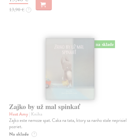
13,90 €
?
na sklade
Zajko by už mal spinkať
Hest Amy
| Kniha
Zajko este nemoze spat. Caka na tata, ktory sa nanho stale neprisiel
pozriet.
Na sklade
?