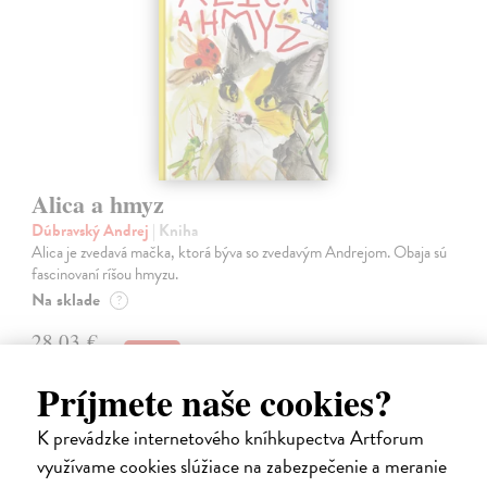
Alica a hmyz
Dúbravský Andrej
| Kniha
Alica je zvedavá mačka, ktorá býva so zvedavým Andrejom. Obaja sú
fascinovaní ríšou hmyzu.
Na sklade
?
28,03 €
28,90 €
?
Príjmete naše cookies?
K prevádzke internetového kníhkupectva Artforum
využívame cookies slúžiace na zabezpečenie a meranie