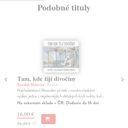
Podobné tituly
Tam, kde žijí divočiny
S
Sendak Maurice
| Kniha
Ho
Nakladatelství Meander přináší v novém českém
Je 
vydání jednu z nejslavnějších dětských knih světa, kul...
Do
Na externom sklade v ČR. Dodanie do 16 dní
9,
16,00 €
10
16,49 €
?