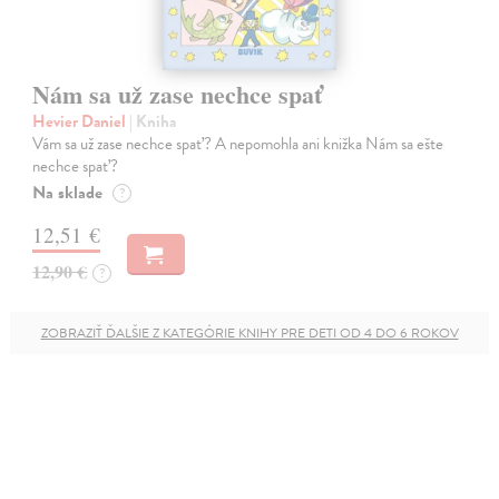
Nám sa už zase nechce spať
Hevier Daniel
| Kniha
Vám sa už zase nechce spať? A nepomohla ani knižka Nám sa ešte
nechce spať?
Na sklade
?
12,51 €
12,90 €
?
ZOBRAZIŤ ĎALŠIE Z KATEGÓRIE KNIHY PRE DETI OD 4 DO 6 ROKOV