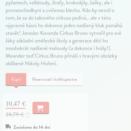
pyžamech, velbloudy, žirafy, krokodýly, šašky, ale i
provazochodkyni a cvičenou blechu. Kdo by nesnil o
tom, že se do takového cirkusu podívá... ale v této
výpravné básni ho dokonce jeden nadšený kluk pomáhá
stavět! Jaroslav Kovanda Cirkus Bruno vytvořil pro své
žáky základní umělecké školy a generace dětí ho
mnohokrát nadšeně malovaly (a dokonce i hrály!).
Meander teď Cirkus Bruno přináší s hravými obrázky
oblíbené Nikoly Hoření.
Kúpiť
Rezervovať v kníhkupectve
10,47 €
10,79 €
?
Zasielame do 14 dní