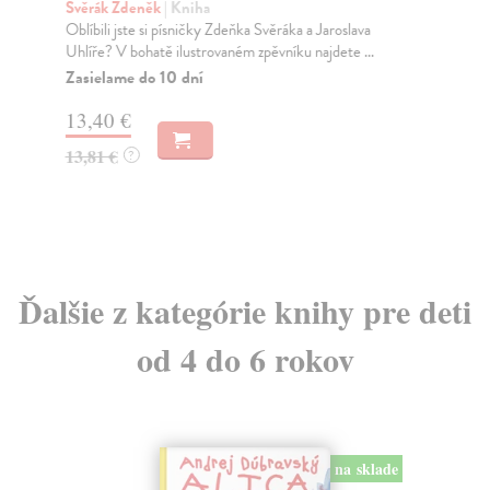
Svěrák Zdeněk
| Kniha
Per
Oblíbili jste si písničky Zdeňka Svěráka a Jaroslava
To 
Uhlíře? V bohatě ilustrovaném zpěvníku najdete ...
fáz
Zasielame do 10 dní
Za
13,40 €
15
13,81 €
16
?
Ďalšie z kategórie knihy pre deti
od 4 do 6 rokov
na sklade