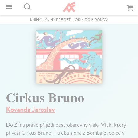
KNIHY
-
KNIHY PRE DETI
-
OD 4 DO 6 ROKOV
Cirkus Bruno
Kovanda Jaroslav
Do Zlína právě přijíždí pestrobarevný vlak! Vlak, který
přiváží Cirkus Bruno – třeba slona z Bombaje, opice v