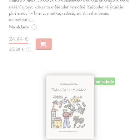
Kniha o Žirinke, Zebričke a ich kamarátoch prináša príbehy o hľadaní
riešení aj tam, kde sa to môže zdať nemožné. Každodenné situácie
plné emócií – hnevu, smútku, radosti, závisti, zahanbenia,
odmietnutia,…
Na sklade
?
24,44 €
25,20 €
?
na sklade