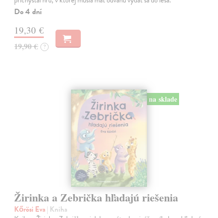
Do 4 dní
19,30 €
19,90 €
?
na sklade
Žirinka a Zebrička hľadajú riešenia
Kőrösi Eva
| Kniha