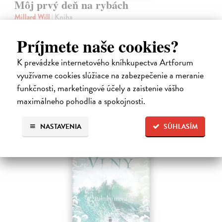
Môj prvý deň na rybách
Millard Will
| Kniha
V bohato ilustrovanej príručke nájdu mladí záujemcovia všetky
dôležité informácie, ktoré budú potrebovať, kým sa vydajú na svoju
Príjmete naše cookies?
prvú rybačku. Autor knihy Will Millard, skúsený rybár, cestovateľ a
moderátor…
K prevádzke internetového kníhkupectva Artforum
Na sklade
?
využívame cookies slúžiace na zabezpečenie a meranie
13,90 €
funkčnosti, marketingové účely a zaistenie vášho
maximálneho pohodlia a spokojnosti.
14,95 €
?
NASTAVENIA
SÚHLASÍM