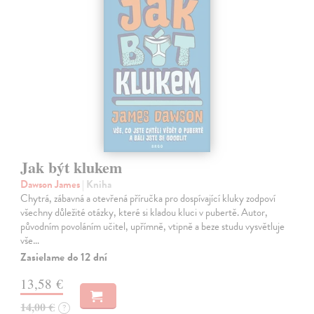
Jak být klukem
Dawson James
| Kniha
Chytrá, zábavná a otevřená příručka pro dospívající kluky zodpoví
všechny důležité otázky, které si kladou kluci v pubertě. Autor,
původním povoláním učitel, upřímně, vtipně a beze studu vysvětluje
vše…
Zasielame do 12 dní
13,58 €
14,00 €
?