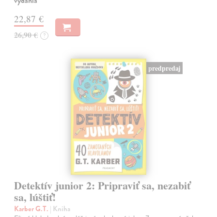
vydania
22,87 €
26,90 €
?
predpredaj
Detektív junior 2: Pripraviť sa, nezabiť
sa, lúštiť!
Karber G.T.
| Kniha