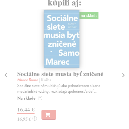
kúpili aj:
na sklade
Sociálne siete musia byť zničené
S
K
Marec Samo
| Kniha
Sociálne siete nám ubližujú ako jednotlivcom a kazia
Mik
medziľudské vzťahy, rozkladajú spoločnosť a def...
Mon
o k
Na sklade
?
Na
16,44 €
23
16,95 €
?
24