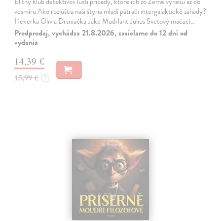
Elitný klub detektívov lúšti prípady, ktoré ich zo Zeme vynesú až do
vesmíru Ako rozlúštia naši štyria mladí pátrači intergalaktické záhady?
Hekerka Olivia Drsniačka Jake Mudrlant Julius Svetový mačací…
Predpredaj, vychádza 21.8.2026, zasielame do 12 dní od
vydania
14,39 €
15,99 €
?