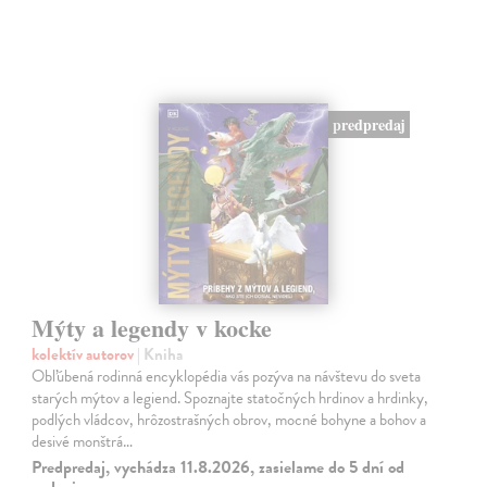
predpredaj
Mýty a legendy v kocke
kolektív autorov
| Kniha
Obľúbená rodinná encyklopédia vás pozýva na návštevu do sveta
starých mýtov a legiend. Spoznajte statočných hrdinov a hrdinky,
podlých vládcov, hrôzostrašných obrov, mocné bohyne a bohov a
desivé monštrá…
Predpredaj, vychádza 11.8.2026, zasielame do 5 dní od