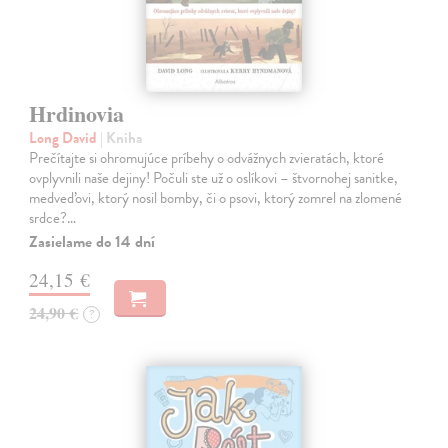
Hrdinovia
Long David
| Kniha
Prečítajte si ohromujúce príbehy o odvážnych zvieratách, ktoré
ovplyvnili naše dejiny! Počuli ste už o oslíkovi – štvornohej sanitke,
medveďovi, ktorý nosil bomby, či o psovi, ktorý zomrel na zlomené
srdce?…
Zasielame do 14 dní
24,15 €
24,90 €
?