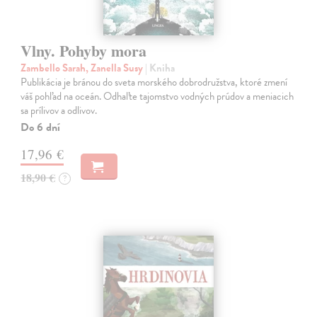
Vlny. Pohyby mora
Zambello Sarah, Zanella Susy
| Kniha
Publikácia je bránou do sveta morského dobrodružstva, ktoré zmení
váš pohľad na oceán. Odhaľte tajomstvo vodných prúdov a meniacich
sa prílivov a odlivov.
Do 6 dní
17,96 €
18,90 €
?