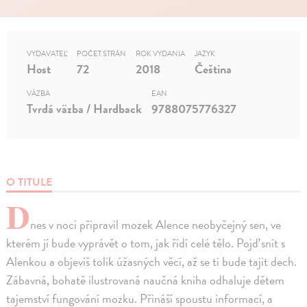
VYDAVATEĽ
POČET STRÁN
ROK VYDANIA
JAZYK
Host
72
2018
Čeština
VÄZBA
EAN
Tvrdá väzba / Hardback
9788075776327
O TITULE
D
nes v noci připravil mozek Alence neobyčejný sen, ve
kterém jí bude vyprávět o tom, jak řídí celé tělo. Pojď snít s
Alenkou a objevíš tolik úžasných věcí, až se ti bude tajit dech.
Zábavná, bohatě ilustrovaná naučná kniha odhaluje dětem
tajemství fungování mozku. Přináší spoustu informací, a