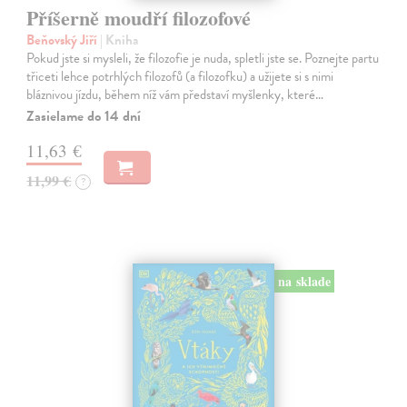
Příšerně moudří filozofové
Beňovský Jiří
| Kniha
Pokud jste si mysleli, že filozofie je nuda, spletli jste se. Poznejte partu
třiceti lehce potrhlých filozofů (a filozofku) a užijete si s nimi
bláznivou jízdu, během níž vám představí myšlenky, které…
Zasielame do 14 dní
11,63 €
11,99 €
?
na sklade