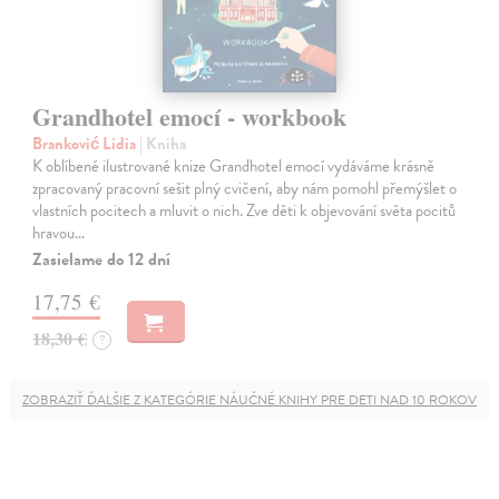
Grandhotel emocí - workbook
Branković Lidia
| Kniha
K oblíbené ilustrované knize Grandhotel emocí vydáváme krásně
zpracovaný pracovní sešit plný cvičení, aby nám pomohl přemýšlet o
vlastních pocitech a mluvit o nich. Zve děti k objevování světa pocitů
hravou…
Zasielame do 12 dní
17,75 €
18,30 €
?
ZOBRAZIŤ ĎALŠIE Z KATEGÓRIE NÁUČNÉ KNIHY PRE DETI NAD 10 ROKOV