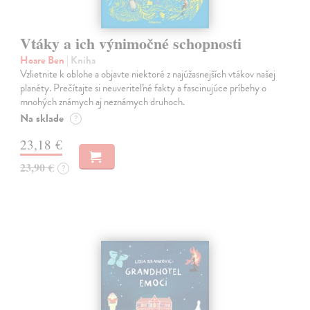
Vtáky a ich výnimočné schopnosti
Hoare Ben
| Kniha
Vzlietnite k oblohe a objavte niektoré z najúžasnejších vtákov našej
planéty. Prečítajte si neuveriteľné fakty a fascinujúce príbehy o
mnohých známych aj neznámych druhoch.
Na sklade
?
23,18 €
23,90 €
?