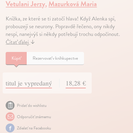
Vetulani Jerzy
,
Mazurková Maria
Knížka, ze které se ti zatočí hlava! Když Alenka spí,
probouzejí se neurony. Popravdě řečeno, ony nikdy
nespí, nanejvýš si někdy potřebují trochu odpočinout.
Čítať ďalej
↓
Kúpiť
Rezervovať v kníhkupectve
titul je vypredaný
18,28 €
Pridať do wishlistu
Odporučiť známemu
Zdielať na Facebooku