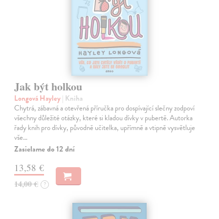
Jak být holkou
Longová Hayley
| Kniha
Chytrá, zábavná a otevřená příručka pro dospívající slečny zodpoví
všechny důležité otázky, které si kladou dívky v pubertě. Autorka
řady knih pro dívky, původně učitelka, upřímně a vtipně vysvětluje
vše…
Zasielame do 12 dní
13,58 €
14,00 €
?