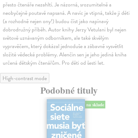
přesto čtenáře nezahltí. Je názorná, srozumitelně a
neobyčejně poutavě napsaná. A navíc je vtipná, takže ji děti
(a rozhodně nejen ony!) budou číst jako napínavý
dobrodružný příběh. Autor knihy Jerzy Vetulani byl nejen
světově uznávaným odborníkem, ale také skvělým
vypravěčem, který dokázal jednoduše a zábavně vysvětlit
složité vědecké problémy. Alenčin sen je jeho jediná kniha
určená dětským čtenářům. Pro děti od šesti let.
High-contrast mode
Podobné tituly
na sklade