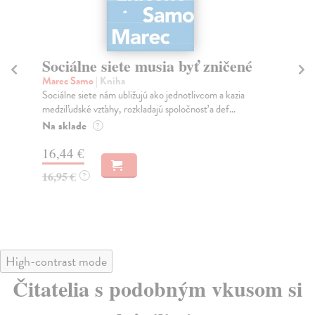
Sociálne siete musia byť zničené
S
K
Marec Samo
| Kniha
Sociálne siete nám ubližujú ako jednotlivcom a kazia
Mik
medziľudské vzťahy, rozkladajú spoločnosť a def...
Mon
o k
Na sklade
?
Na
16,44 €
23
16,95 €
?
24
High-contrast mode
Čitatelia s podobným vkusom si