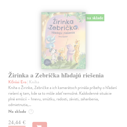
na sklade
Žirinka a Zebrička hľadajú riešenia
Kőrösi Eva
| Kniha
Kniha o Žirinke, Zebričke a ich kamarátoch prináša príbehy o hľadaní
riešení aj tam, kde sa to môže zdať nemožné. Každodenné situácie
plné emócií – hnevu, smútku, radosti, závisti, zahanbenia,
odmietnutia,…
Na sklade
?
24,44 €