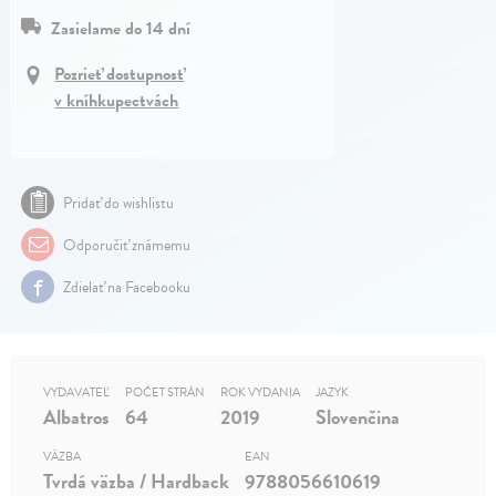
Zasielame do 14 dní
Pozrieť dostupnosť
v kníhkupectvách
Pridať do wishlistu
Odporučiť známemu
Zdielať na Facebooku
VYDAVATEĽ
POČET STRÁN
ROK VYDANIA
JAZYK
Albatros
64
2019
Slovenčina
VÄZBA
EAN
Tvrdá väzba / Hardback
9788056610619