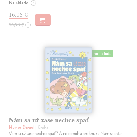
Na sklade
?
16,06 €
16,90 €
?
na sklade
Nám sa už zase nechce spať
Hevier Daniel
| Kniha
Vám sa už zase nechce spať? A nepomohla ani knižka Nám sa ešte