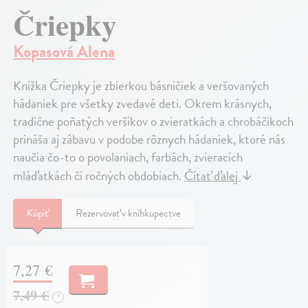
Čriepky
Kopasová Alena
Knižka Čriepky je zbierkou básničiek a veršovaných
hádaniek pre všetky zvedavé deti. Okrem krásnych,
tradične poňatých veršíkov o zvieratkách a chrobáčikoch
prináša aj zábavu v podobe rôznych hádaniek, ktoré nás
naučia čo-to o povolaniach, farbách, zvieracích
mláďatkách či ročných obdobiach.
Čítať ďalej
↓
Kúpiť
Rezervovať v kníhkupectve
7,27 €
7,49 €
?