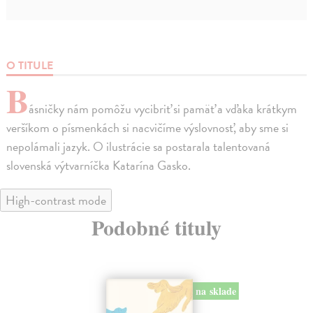
O TITULE
B
ásničky nám pomôžu vycibriť si pamäť a vďaka krátkym
veršíkom o písmenkách si nacvičíme výslovnosť, aby sme si
nepolámali jazyk. O ilustrácie sa postarala talentovaná
slovenská výtvarníčka Katarína Gasko.
High-contrast mode
Podobné tituly
na sklade