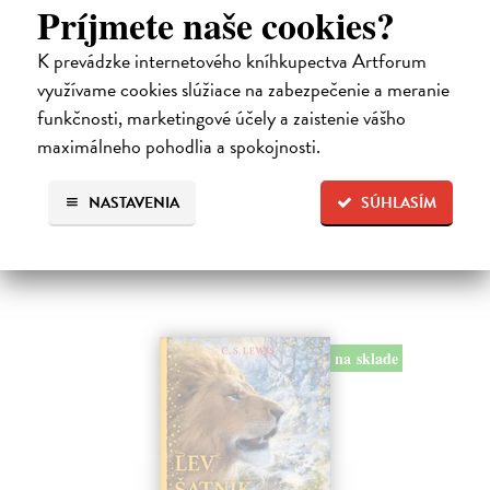
Príjmete naše cookies?
Alica a hmyz
K prevádzke internetového kníhkupectva Artforum
Dúbravský Andrej
| Kniha
využívame cookies slúžiace na zabezpečenie a meranie
Alica je zvedavá mačka, ktorá býva so zvedavým Andrejom. Obaja sú
funkčnosti, marketingové účely a zaistenie vášho
fascinovaní ríšou hmyzu.
maximálneho pohodlia a spokojnosti.
Na sklade
?
28,03 €
NASTAVENIA
SÚHLASÍM
28,90 €
?
na sklade