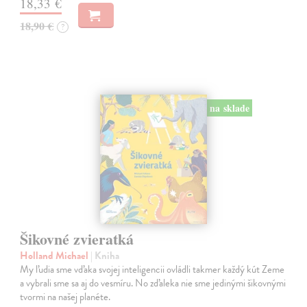
18,33 €
18,90 €
?
na sklade
Šikovné zvieratká
Holland Michael
| Kniha
My ľudia sme vďaka svojej inteligencii ovládli takmer každý kút Zeme
a vybrali sme sa aj do vesmíru. No zďaleka nie sme jedinými šikovnými
tvormi na našej planéte.