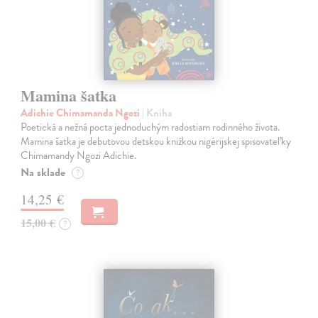
Mamina šatka
Adichie Chimamanda Ngozi
| Kniha
Poetická a nežná pocta jednoduchým radostiam rodinného života.
Mamina šatka je debutovou detskou knižkou nigérijskej spisovateľky
Chimamandy Ngozi Adichie.
Na sklade
?
14,25 €
15,00 €
?