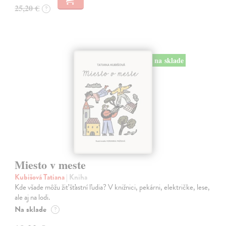
25,20 €
?
na sklade
Miesto v meste
Kubišová Tatiana
| Kniha
Kde všade môžu žiť šťastní ľudia? V knižnici, pekárni, električke, lese,
ale aj na lodi.
Na sklade
?