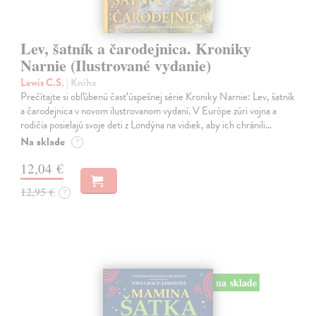
Lev, šatník a čarodejnica. Kroniky
Narnie (Ilustrované vydanie)
Lewis C.S.
| Kniha
Prečítajte si obľúbenú časť úspešnej série Kroniky Narnie: Lev, šatník
a čarodejnica v novom ilustrovanom vydaní. V Európe zúri vojna a
rodičia posielajú svoje deti z Londýna na vidiek, aby ich chránili…
Na sklade
?
12,04 €
12,95 €
?
na sklade