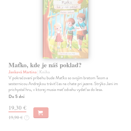
Maťko, kde je náš poklad?
Janková Martina
| Kniha
V pokračovaní príbehu bude Maťko so svojím bratom Teom a
sesternicou Andrejkou tráviť čas na chate pri jazere. Strýko Jani im
prichystal hru, v ktorej musia mať odvahu vydať sa do lesa.
Do 5 dní
19,30 €
19,90 €
?