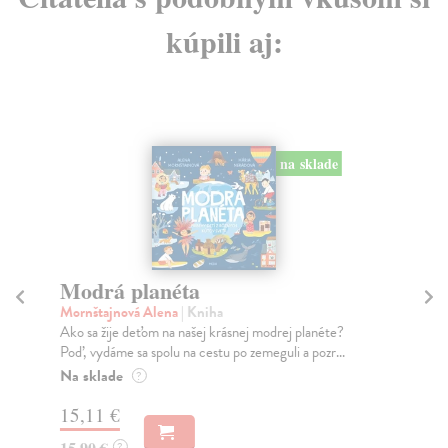
kúpili aj:
na sklade
Modrá planéta
Ma
Mornštajnová Alena
| Kniha
Pe
Ako sa žije deťom na našej krásnej modrej planéte?
Mač
Poď, vydáme sa spolu na cestu po zemeguli a pozr...
neo
Na sklade
Do
?
15,11 €
6,
15,90 €
6,
?