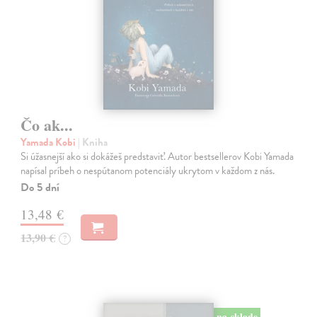
Čo ak...
Yamada Kobi
| Kniha
Si úžasnejší ako si dokážeš predstaviť. Autor bestsellerov Kobi Yamada
napísal príbeh o nespútanom potenciály ukrytom v každom z nás.
Do 5 dní
13,48 €
13,90 €
?
na sklade