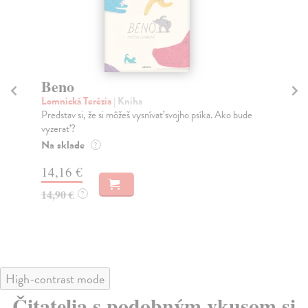
Beno
Le
K
Lomnická Terézia
| Kniha
v
Predstav si, že si môžeš vysnívať svojho psíka. Ako bude
vyzerať?
Le
Na sklade
Pre
?
Nar
14,16 €
Na
14,90 €
?
12
12
High-contrast mode
Čitatelia s podobným vkusom si