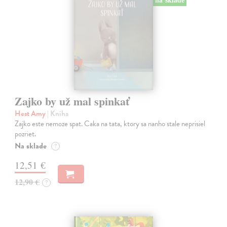
Zajko by už mal spinkať
Hest Amy
| Kniha
Zajko este nemoze spat. Caka na tata, ktory sa nanho stale neprisiel
pozriet.
Na sklade
?
12,51 €
12,90 €
?